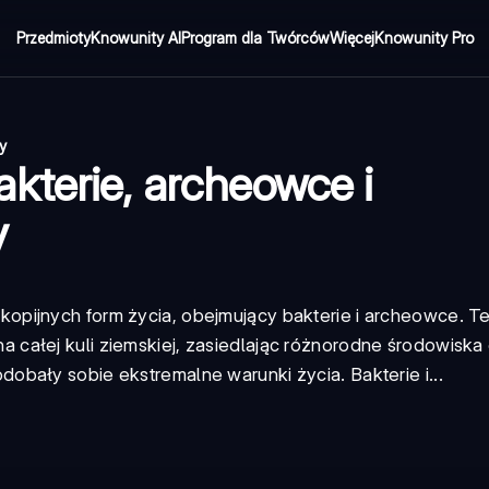
Przedmioty
Knowunity AI
Program dla Twórców
Więcej
Knowunity Pro
y
kterie, archeowce i
y
skopijnych form życia, obejmujący
bakterie i archeowce
. T
całej kuli ziemskiej, zasiedlając różnorodne środowiska
bały sobie ekstremalne warunki życia. Bakterie i...