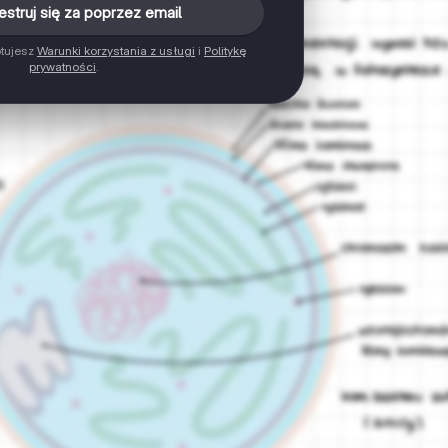
estruj się za poprzez email
ptujesz
Warunki korzystania z usługi
i
Politykę
prywatności
.