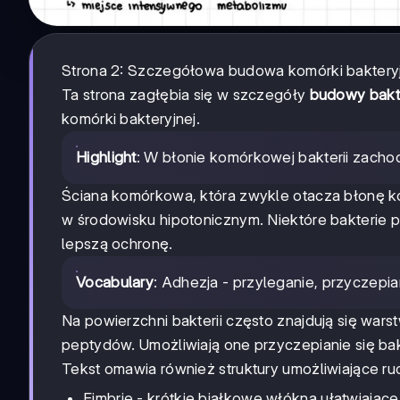
Strona 2: Szczegółowa budowa komórki baktery
Ta strona zagłębia się w szczegóły
budowy bakte
komórki bakteryjnej.
Highlight
: W błonie komórkowej bakterii zachod
Ściana komórkowa, która zwykle otacza błonę ko
w środowisku hipotonicznym. Niektóre bakterie
lepszą ochronę.
Vocabulary
: Adhezja - przyleganie, przyczepia
Na powierzchni bakterii często znajdują się war
peptydów. Umożliwiają one przyczepianie się bakt
Tekst omawia również struktury umożliwiające ruch 
Fimbrie - krótkie białkowe włókna ułatwiając