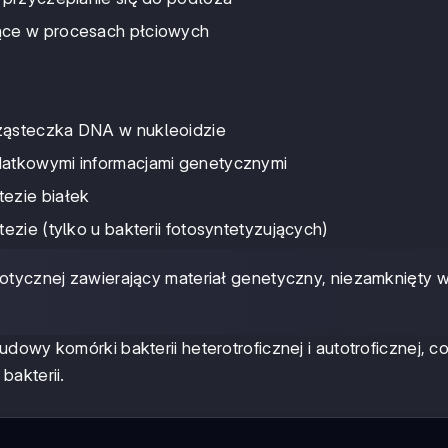
zące w procesach płciowych
cząsteczka DNA w nukleoidzie
datkowymi informacjami genetycznymi
tezie białek
ezie (tylko u bakterii fotosyntetyzujących)
iotycznej zawierający materiał genetyczny, niezamknięty 
dowy komórki bakterii heterotroficznej i autotroficznej, c
bakterii.