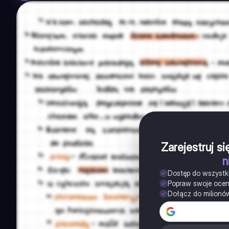
Zarejestruj s
n
Dostęp do wszystk
Popraw swoje oce
Dołącz do milionó