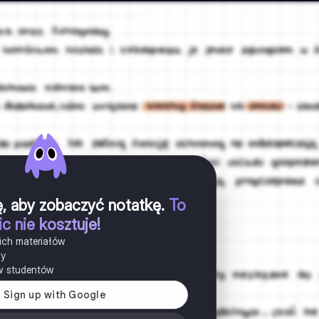
ię, aby zobaczyć notatkę
.
To
ic nie kosztuje!
ich materiałów
ny
w studentów