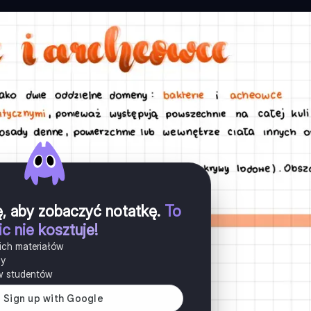
ię, aby zobaczyć notatkę
.
To
ic nie kosztuje!
ich materiałów
ny
w studentów