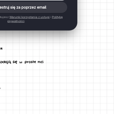
estruj się za poprzez email
ptujesz
Warunki korzystania z usługi
i
Politykę
prywatności
.