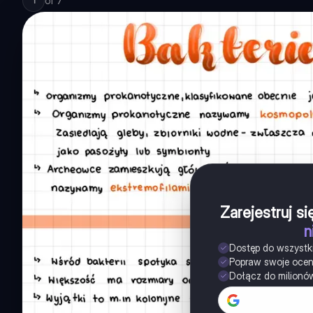
of
7
1
Zarejestruj s
n
Dostęp do wszystk
Popraw swoje oce
Dołącz do milionó