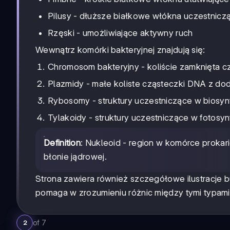
Pilusy - dłuższe białkowe włókna uczestnic
Rzęski - umożliwiające aktywny ruch
Wewnątrz komórki bakteryjnej znajdują się:
Chromosom bakteryjny - koliście zamknięta 
Plazmidy - małe koliste cząsteczki DNA z do
Rybosomy - struktury uczestniczące w biosyn
Tylakoidy - struktury uczestniczące w fotosynt
Definition
: Nukleoid - region w komórce prokar
błonie jądrowej.
Strona zawiera również szczegółowe ilustracje bu
pomaga w zrozumieniu różnic między tymi typami 
of
7
2