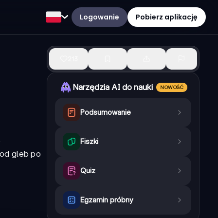
Logowanie
Pobierz aplikację
213
Narzędzia AI do nauki
NOWOŚĆ
Podsumowanie
e
Fiszki
 od gleb po
Quiz
Egzamin próbny