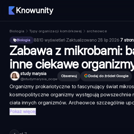
Knowunity
Biologia
Typy organizacji komórkowej
archeowce
8810
wyświetleń
·
Zaktualizowano
28 lip 2026
·
7 stron
Biologia
Zabawa z mikrobami: ba
inne ciekawe organizm
study marysia
Obserwuj
Dodaj do źródeł Google
@
studymarysia_ocqw
Organizmy prokariotyczne
to fascynujący świat mikro
kosmopolityczne organizmy występują powszechnie na 
ciała innych organizmów. Archeowce szczególnie upodo
Pokaż więcej