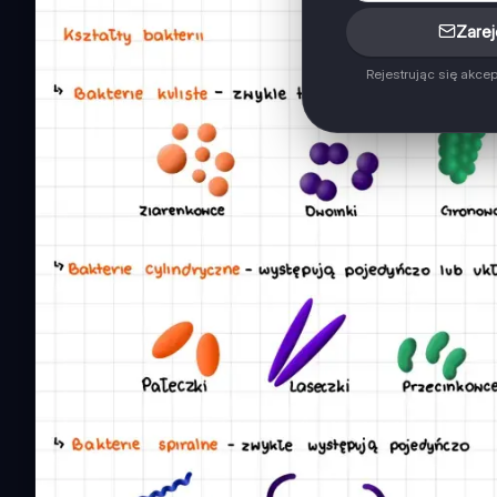
Zarej
Rejestrując się akce