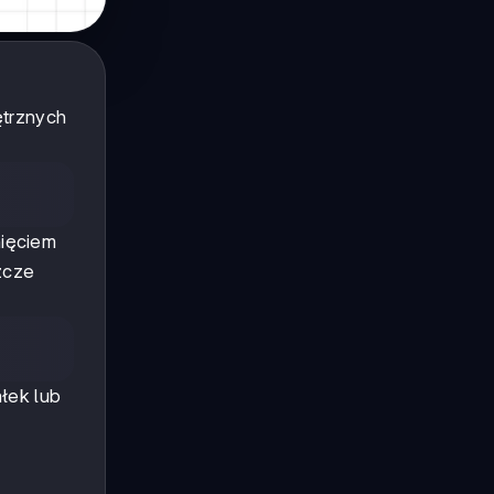
ętrznych
nięciem
zcze
łek lub