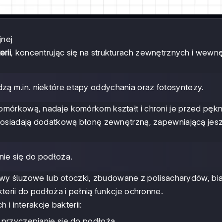
jnej
rii
, koncentrując się na strukturach zewnętrznych i wewn
zą m.in. niektóre etapy oddychania oraz fotosyntezy.
mórkową, nadaje komórkom kształt i chroni je przed pęk
 posiadają dodatkową błonę zewnętrzną, zapewniającą jes
nie się do podłoża.
stwy śluzowe lub otoczki, zbudowane z polisacharydów, bia
erii do podłoża i pełnią funkcje ochronne.
i interakcje bakterii:
e przyczepianie się do podłoża