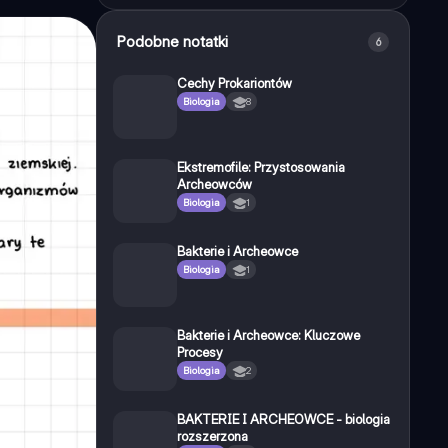
Podobne notatki
6
Cechy Prokariontów
Biologia
8
Ekstremofile: Przystosowania
Archeowców
Biologia
1
Bakterie i Archeowce
Biologia
1
Bakterie i Archeowce: Kluczowe
Procesy
Biologia
2
BAKTERIE I ARCHEOWCE - biologia
rozszerzona