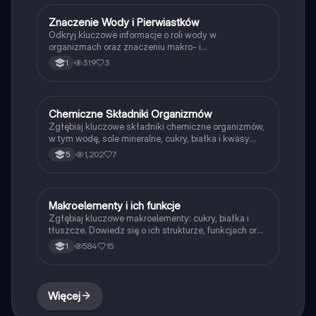
przyrodniczych.
Znaczenie Wody i Pierwiastków
Biologia
Odkryj kluczowe informacje o roli wody w
organizmach oraz znaczeniu makro- i
mikroelementów. Ta notatka omawia właściwości
319
3
1
wody, jej wpływ na procesy biologiczne oraz skład
chemiczny organizmów. Idealna dla studentów
biologii i chemii. Typ: podsumowanie.
Chemiczne Składniki Organizmów
Biologia
Zgłębiaj kluczowe składniki chemiczne organizmów,
w tym wodę, sole mineralne, cukry, białka i kwasy
nukleinowe. Dowiedz się, jak te substancje wpływają
1,202
7
5
na funkcjonowanie organizmów, ich rolę w transporcie,
budowie i regulacji. Idealne dla uczniów biologii,
którzy chcą zrozumieć podstawy biochemii.
Makroelementy i ich funkcje
Biologia
Zgłębiaj kluczowe makroelementy: cukry, białka i
tłuszcze. Dowiedz się o ich strukturze, funkcjach oraz
podziale na proste i złożone. Odkryj rolę
584
15
1
mikroelementów w organizmach oraz ich znaczenie w
biologii. Idealne dla studentów biologii i nauk
przyrodniczych.
Więcej