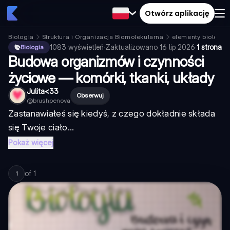
Otwórz aplikację
Biologia
Struktura i Organizacja Biomolekularna
elementy biologic
1083
wyświetleń
·
Zaktualizowano
16 lip 2026
·
1 strona
Biologia
Budowa organizmów i czynności
życiowe — komórki, tkanki, układy
Julita<33
Obserwuj
@
brushpenova
Zastanawiałeś się kiedyś, z czego dokładnie składa
się Twoje ciało...
Pokaż więcej
of
1
1