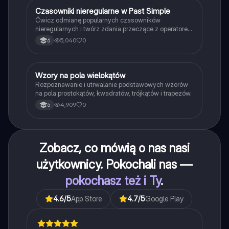
C
Czasowniki nieregularne w Past Simple
Język angielski
Ćwicz odmianę popularnych czasowników
nieregularnych i twórz zdania przeczące z operatorem
didn't w czasie Past Simple.
5,040
0
6
W
Wzory na pola wielokątów
Matematyka
Rozpoznawanie i utrwalanie podstawowych wzorów
na pola prostokątów, kwadratów, trójkątów i trapezów.
4,909
0
6
Zobacz, co mówią o nas nasi
użytkownicy. Pokochali nas —
pokochasz też i Ty
.
4.6
/5
App Store
4.7
/5
Google Play