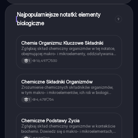
Najpopularniejsze notatki: elementy
9
biologiczne
Chemia Organizmu: Kluczowe Składniki
Biologia
Zgłębiaj skład chemiczny organizmów w tej notatce,
obejmującej makro- i mikroelementy, oddziaływania
chemiczne, rolę wody oraz sole mineralne. Idealna dla
16,497
530
1
uczniów liceum i technikum na poziomie
rozszerzonym. Dowiedz się, jak te elementy
wpływają na procesy biologiczne i fizjologiczne.
Chemiczne Składniki Organizmów
Biologia
Zrozumienie chemicznych składników organizmów,
w tym makro- i mikroelementów, ich roli w biologii
oraz właściwości wody. Materiał obejmuje różne typy
4,478
54
1
wiązań chemicznych, grupy funkcyjne oraz znaczenie
witamin i minerałów w organizmach. Idealne dla
uczniów biologii rozszerzonej w klasie 1.
Chemiczne Podstawy Życia
Biologia
Zgłębiaj skład chemiczny organizmów w kontekście
biochemii. Dowiedz się o makro- i mikroelementach,
ich roli w funkcjonowaniu komórek oraz znaczeniu