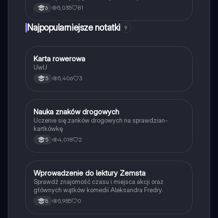
komensalizm, drapieżnictwo i pasożytnictwo.
5,035
81
6
Dowiedz się o strukturze populacji, ekosystemach
oraz zależnościach pokarmowych. Idealne dla
Najpopularniejsze notatki
9
studentów biologii i ekologii. Typ: podsumowanie.
K
Karta rowerowa
Technika
UwU
5,406
3
5
N
Nauka znaków drogowych
Technika
Uczenie się zanków drogowych na sprawdzian-
kartkówkę
4,018
2
5
W
Wprowadzenie do lektury Zemsta
Język polski
Sprawdź znajomość czasu i miejsca akcji oraz
głównych wątków komedii Aleksandra Fredry.
5,985
0
8