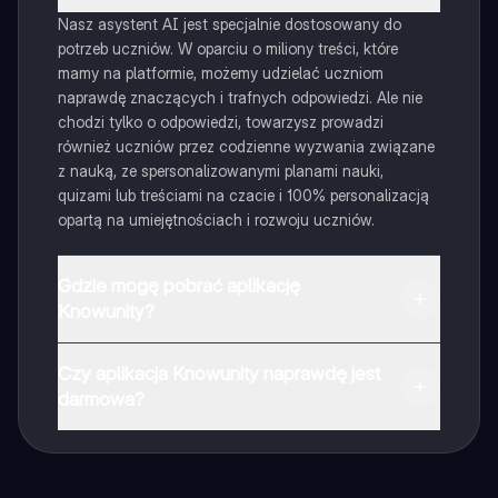
Nasz asystent AI jest specjalnie dostosowany do
potrzeb uczniów. W oparciu o miliony treści, które
mamy na platformie, możemy udzielać uczniom
naprawdę znaczących i trafnych odpowiedzi. Ale nie
chodzi tylko o odpowiedzi, towarzysz prowadzi
również uczniów przez codzienne wyzwania związane
z nauką, ze spersonalizowanymi planami nauki,
quizami lub treściami na czacie i 100% personalizacją
opartą na umiejętnościach i rozwoju uczniów.
Gdzie mogę pobrać aplikację
Knowunity?
Aplikację możesz pobrać z Google Play i Apple Store.
Czy aplikacja Knowunity naprawdę jest
darmowa?
Tak, masz całkowicie darmowy dostęp do wszystkich
notatek w aplikacji, możesz w każdej chwili rozmawiać
z Ekspertami lub ich obserwować. Możesz użyć