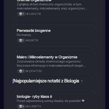
Zgłębiaj skład chemiczny organizmów, w tym
makroelementy, mikroelementy oraz organiczne i
nieorganiczne związki chemiczne. Dowiedz się o roli
1,304
8
7
pierwiastków takich jak Fe, Ca, Cu, H, Mg oraz ich
znaczeniu w komórkach, tkankach i narządach. Typ:
podsumowanie.
Pierwiastki biogenne
Biologia
Do matury
528
8
1
Makro i Mikroelementy w Organizmie
Biologia
Zrozumienie składu chemicznego organizmu:
kluczowe informacje o makroelementach (wapń,
węgiel, magnez) i mikroelementach (żelazo, miedź,
2,914
30
1
jod). Notatka dla uczniów klasy 1 LO i technikum,
wyjaśniająca ich rolę w procesach życiowych oraz
Najpopularniejsze notatki z Biologia
9
znaczenie dla zdrowia.
B
biologia- ryby klasa 6
Biologia
Przed odpowiedzią ustnią idealny do powtórki ❤️
4,805
4
6