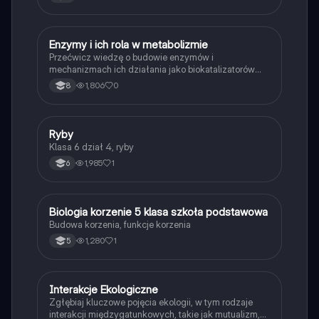
E
Enzymy i ich rola w metabolizmie
Biologia
Przećwicz wiedzę o budowie enzymów i
mechanizmach ich działania jako biokatalizatorów
przyspieszających reakcje.
1,806
0
8
R
Ryby
Biologia
Klasa 6 dział 4, ryby
1,985
1
6
B
Biologia korzenie 5 klasa szkoła podstawowa
Biologia
Budowa korzenia, funkcje korzenia
1,280
1
5
Interakcje Ekologiczne
Biologia
Zgłębiaj kluczowe pojęcia ekologii, w tym rodzaje
interakcji międzygatunkowych, takie jak mutualizm,