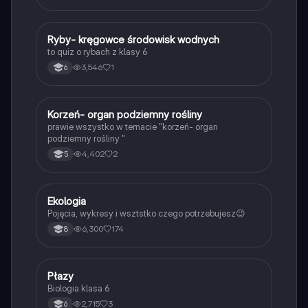
R
Ryby- kręgowce środowisk wodnych
Biologia
to quiz o rybach z klasy 6
3,546
1
6
K
Korzeń- organ podziemny rośliny
Biologia
prawie wszystko w temacie "korzeń- organ
podziemny rośliny "
4,402
2
5
Ekologia
Biologia
Pojęcia, wykresy i wsztstko czego potrzebujesz😉
6,300
174
8
P
Płazy
Biologia
Biologia klasa 6
2,715
3
6