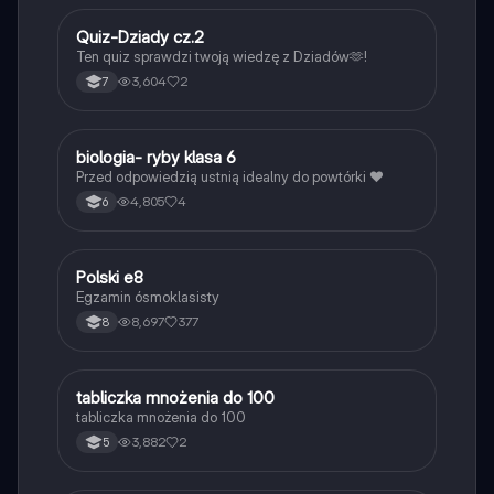
Q
Quiz-Dziady cz.2
Język polski
Ten quiz sprawdzi twoją wiedzę z Dziadów🫶!
3,604
2
7
B
biologia- ryby klasa 6
Biologia
Przed odpowiedzią ustnią idealny do powtórki ❤️
4,805
4
6
Polski e8
Język polski
Egzamin ósmoklasisty
8,697
377
8
T
tabliczka mnożenia do 100
Matematyka
tabliczka mnożenia do 100
3,882
2
5