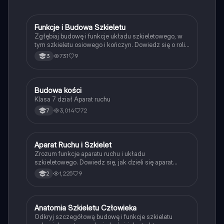
Funkcje i Budowa Szkieletu
Biologia
Zgłębiaj budowę i funkcje układu szkieletowego, w
tym szkieletu osiowego i kończyn. Dowiedz się o roli
szpiku kostnego oraz komórkach kostnych. Idealne
731
9
3
dla uczniów biologii na poziomie rozszerzonym.
Budowa kości
Biologia
Klasa 7 dział Aparat ruchu
3,014
72
7
Aparat Ruchu i Szkielet
Biologia
Zrozum funkcje aparatu ruchu i układu
szkieletowego. Dowiedz się, jak dzieli się aparat
ruchu, jakie są jego części oraz ich funkcje, w tym rola
1,225
9
2
stawów i tkanki mięśniowej. Idealne dla uczniów
przygotowujących się do egzaminów z biologii.
Anatomia Szkieletu Człowieka
Biologia
Odkryj szczegółową budowę i funkcje szkieletu