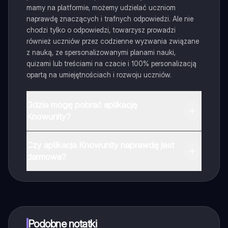
mamy na platformie, możemy udzielać uczniom
naprawdę znaczących i trafnych odpowiedzi. Ale nie
chodzi tylko o odpowiedzi, towarzysz prowadzi
również uczniów przez codzienne wyzwania związane
z nauką, ze spersonalizowanymi planami nauki,
quizami lub treściami na czacie i 100% personalizacją
opartą na umiejętnościach i rozwoju uczniów.
Gdzie mogę pobrać aplikację
Knowunity?
Aplikację możesz pobrać z Google Play i Apple Store.
Czy aplikacja Knowunity naprawdę jest
darmowa?
Tak, masz całkowicie darmowy dostęp do wszystkich
notatek w aplikacji, możesz w każdej chwili rozmawiać
z Ekspertami lub ich obserwować. Możesz użyć
punktów, aby odblokować pewne funkcje w aplikacji,
które również możesz otrzymać za darmo. Dodatkowo
Podobne notatki