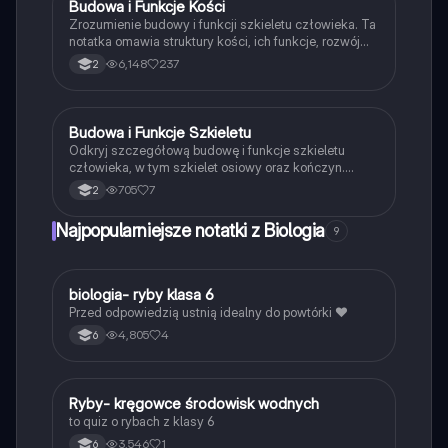
Budowa i Funkcje Kości
Biologia
Zrozumienie budowy i funkcji szkieletu człowieka. Ta
notatka omawia struktury kości, ich funkcje, rozwój
szkieletu oraz różnice w budowie kości u noworodków
6,148
237
2
i dorosłych. Idealna dla studentów biologii i
medycyny. Kluczowe tematy: szkielet osiowy,
kończyny, funkcje kości, procesy przebudowy tkanki
kostnej.
Budowa i Funkcje Szkieletu
Biologia
Odkryj szczegółową budowę i funkcje szkieletu
człowieka, w tym szkielet osiowy oraz kończyn.
Dowiedz się o strukturze kości, roli szpiku kostnego
705
7
2
oraz mechanizmach regeneracji. Idealne dla uczniów
biologii. Typ: Podsumowanie.
Najpopularniejsze notatki z Biologia
9
B
biologia- ryby klasa 6
Biologia
Przed odpowiedzią ustnią idealny do powtórki ❤️
4,805
4
6
R
Ryby- kręgowce środowisk wodnych
Biologia
to quiz o rybach z klasy 6
3,546
1
6