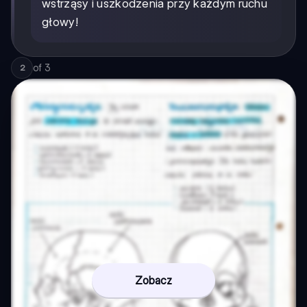
wstrząsy i uszkodzenia przy każdym ruchu
głowy!
of
3
2
Zobacz