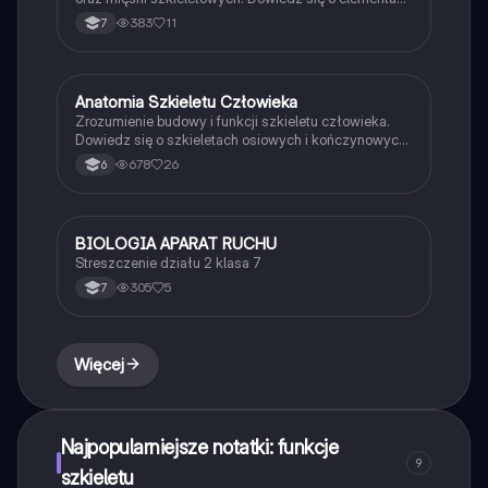
szkieletu osiowego i kończyn, ich roli w ruchu oraz
383
11
7
ochronie narządów. Idealne dla uczniów
przygotowujących się do egzaminów z biologii.
Anatomia Szkieletu Człowieka
Biologia
Zrozumienie budowy i funkcji szkieletu człowieka.
Dowiedz się o szkieletach osiowych i kończynowych,
ich rolach w ruchu oraz ochronie narządów. Kluczowe
678
26
6
informacje o rodzajach kości, ich kształtach i
znaczeniu w organizmie. Typ: Podsumowanie.
BIOLOGIA APARAT RUCHU
Biologia
Streszczenie działu 2 klasa 7
305
5
7
Więcej
Najpopularniejsze notatki: funkcje
9
szkieletu