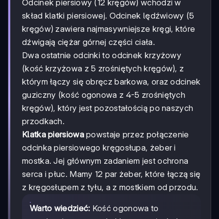
Odcinek piersiowy (12 kręgów) wchodzi w
skład klatki piersiowej. Odcinek lędźwiowy (5
kręgów) zawiera najmasywniejsze kręgi, które
dźwigają ciężar górnej części ciała.
Dwa ostatnie odcinki to odcinek krzyżowy
(kość krzyżowa z 5 zrośniętych kręgów), z
którym łączy się obręcz barkowa, oraz odcinek
guziczny (kość ogonowa z 4-5 zrośniętych
kręgów), który jest pozostałością po naszych
przodkach.
Klatka piersiowa
powstaje przez połączenie
odcinka piersiowego kręgosłupa, żeber i
mostka. Jej głównym zadaniem jest ochrona
serca i płuc. Mamy 12 par żeber, które łączą się
z kręgosłupem z tyłu, a z mostkiem od przodu.
Warto wiedzieć:
Kość ogonowa to