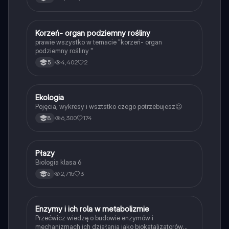
K
Korzeń- organ podziemny rośliny
Biologia
prawie wszystko w temacie "korzeń- organ
podziemny rośliny "
4,402
2
5
Ekologia
Biologia
Pojęcia, wykresy i wsztstko czego potrzebujesz😉
6,300
174
8
P
Płazy
Biologia
Biologia klasa 6
2,715
3
6
E
Enzymy i ich rola w metabolizmie
Biologia
Przećwicz wiedzę o budowie enzymów i
mechanizmach ich działania jako biokatalizatorów