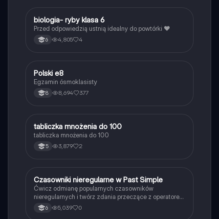
B
biologia- ryby klasa 6
Biologia
Przed odpowiedzią ustnią idealny do powtórki ❤️
4,805
4
6
Polski e8
Język polski
Egzamin ósmoklasisty
8,694
377
8
T
tabliczka mnożenia do 100
Matematyka
tabliczka mnożenia do 100
3,879
2
5
C
Czasowniki nieregularne w Past Simple
Język angielski
Ćwicz odmianę popularnych czasowników
nieregularnych i twórz zdania przeczące z operatorem
didn't w czasie Past Simple.
5,039
0
6