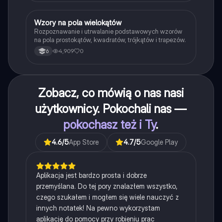
W
Wzory na pola wielokątów
Matematyka
Rozpoznawanie i utrwalanie podstawowych wzorów
na pola prostokątów, kwadratów, trójkątów i trapezów.
4,909
0
6
Zobacz, co mówią o nas nasi
użytkownicy. Pokochali nas —
pokochasz też i Ty
.
4.6
/5
App Store
4.7
/5
Google Play
Aplikacja jest bardzo prosta i dobrze
przemyślana. Do tej pory znalazłem wszystko,
czego szukałem i mogłem się wiele nauczyć z
innych notatek! Na pewno wykorzystam
aplikację do pomocy przy robieniu prac