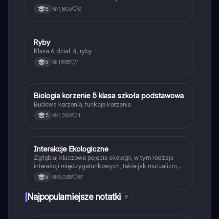
przyspieszających reakcje.
1,806
0
8
R
Ryby
Biologia
Klasa 6 dział 4, ryby
1,985
1
6
B
Biologia korzenie 5 klasa szkoła podstawowa
Biologia
Budowa korzenia, funkcje korzenia
1,280
1
5
Interakcje Ekologiczne
Biologia
Zgłębiaj kluczowe pojęcia ekologii, w tym rodzaje
interakcji międzygatunkowych, takie jak mutualizm,
komensalizm, drapieżnictwo i pasożytnictwo.
5,035
81
6
Dowiedz się o strukturze populacji, ekosystemach
oraz zależnościach pokarmowych. Idealne dla
Najpopularniejsze notatki
9
studentów biologii i ekologii. Typ: podsumowanie.