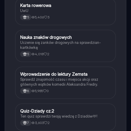
K
Karta rowerowa
Technika
UwU
5,406
3
5
N
Nauka znaków drogowych
Technika
Uczenie się zanków drogowych na sprawdzian-
kartkówkę
4,018
2
5
W
Wprowadzenie do lektury Zemsta
Język polski
Sprawdź znajomość czasu i miejsca akcji oraz
głównych wątków komedii Aleksandra Fredry.
5,985
0
8
Q
Quiz-Dziady cz.2
Język polski
Ten quiz sprawdzi twoją wiedzę z Dziadów🫶!
3,603
2
7