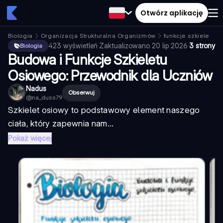
Otwórz aplikację
Biologia
Organizacja Strukturalna Organizmów
funkcje szkieletu
423
wyświetleń
·
Zaktualizowano
20 lip 2026
·
3 strony
Biologia
Budowa i Funkcje Szkieletu
Osiowego: Przewodnik dla Uczniów
Nadus
Obserwuj
@
na_duss79
Szkielet osiowy to podstawowy element naszego
ciała, który zapewnia nam...
Pokaż więcej