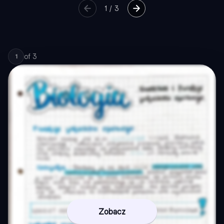
1
/
3
of
3
1
Zobacz