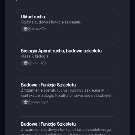
oferujemy usługę Knowunity Premium, która pozwala
na odblokowanie większej liczby funkcji.
Układ ruchu.
Biologia
Ogólna budowa i funkcje szkieletu.
136
2
2
Biologia Aparat ruchu, budowa szkieletu
Biologia
Klasa 7, biologia
318
2
7
Budowa i Funkcje Szkieletu
Biologia
Zrozumienie aparatu ruchu i budowy szkieletu w
kontekście biologii. Notatka omawia podział szkieletu
na górny i dolny, funkcje szkieletu, mechanizmy
490
3
7
działania mięśni oraz ich rodzaje. Idealna dla
uczniów klasy 7, którzy chcą zgłębić temat anatomii i
fizjologii. Typ: podsumowanie.
Budowa i Funkcje Szkieletu
Biologia
Zrozumienie budowy i funkcji układu szkieletowego
oraz mięśni szkieletowych. Dowiedz się o elementach