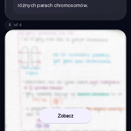
różnych parach chromosomów.
of
4
3
Zobacz