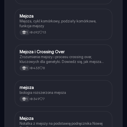
chorobach genetycznych oraz interakcjach w
ekosystemach. Idealne dla uczniów
przygotowujących się do egzaminów.
Mejoza
Biologia
Mejoza, cykl komórkowy, podziały komórkowe,
funkcje mejozy
692
13
1
Mejoza i Crossing Over
Biologia
Zrozumienie mejozy i procesu crossing over,
kluczowych dla genetyki. Dowiedz się, jak mejoza
prowadzi do powstawania gamet i jakie ma znaczenie
433
8
1
dla różnorodności genetycznej. Materiał oparty na
podręczniku 'Biologia na czasie 1' (zakres
rozszerzony).
mejoza
Biologia
biologia rozszerzona mejoza
349
7
1
Mejoza
Biologia
Notatka z mejozy na podstawię podręcznika Nowej