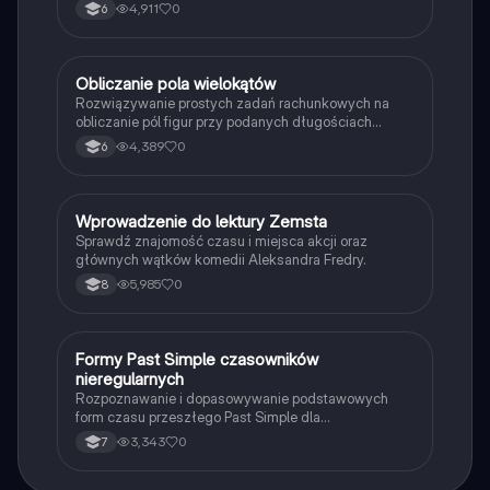
4,911
0
6
O
Obliczanie pola wielokątów
Matematyka
Rozwiązywanie prostych zadań rachunkowych na
obliczanie pól figur przy podanych długościach
boków i wysokości.
4,389
0
6
W
Wprowadzenie do lektury Zemsta
Język polski
Sprawdź znajomość czasu i miejsca akcji oraz
głównych wątków komedii Aleksandra Fredry.
5,985
0
8
F
Formy Past Simple czasowników
Język angielski
nieregularnych
Rozpoznawanie i dopasowywanie podstawowych
form czasu przeszłego Past Simple dla
najpopularniejszych czasowników nieregularnych.
3,343
0
7