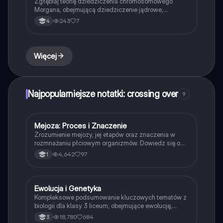
Zgłębiaj teorię dziedziczenia chromosomowego
Morgana, obejmującą dziedziczenie jądrowe,
pozajądrowe oraz geny sprzężone z płcią. Dowiedz
243
7
4
się o crossing over, rekombinacji genetycznej oraz
różnych typach dziedziczenia, takich jak
monogeniczne i poligeniczne. Idealne dla studentów
biologii i genetyki.
Więcej
Najpopularniejsze notatki: crossing over
9
Mejoza: Proces i Znaczenie
Biologia
Zrozumienie mejozy, jej etapów oraz znaczenia w
rozmnażaniu płciowym organizmów. Dowiedz się o
podziale komórkowym, crossing-over oraz losowym
4,642
97
1
rozchodzeniu chromosomów. Idealne dla uczniów
biologii rozszerzonej. Typ: podsumowanie.
Ewolucja i Genetyka
Biologia
Kompleksowe podsumowanie kluczowych tematów z
biologii dla klasy 3 liceum, obejmujące ewolucję,
genetykę, biotechnologię oraz ekologię. Zawiera
18,780
684
3
informacje o dziedziczeniu, strukturze DNA,