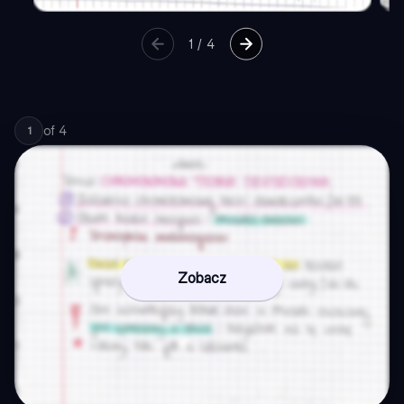
1
/
4
of
4
1
Zobacz