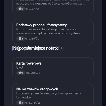
nauczysz się rozpoznawać te zależności między
organizmami w przyrodzie.
1,931
0
8
P
Podstawy procesu fotosyntezy
Biologia
Rozpoznawanie substratów, produktów oraz
warunków niezbędnych do zajścia fotosyntezy u
roślin.
1,086
0
8
Najpopularniejsze notatki
9
K
Karta rowerowa
Technika
UwU
5,406
3
5
N
Nauka znaków drogowych
Technika
Uczenie się zanków drogowych na sprawdzian-
kartkówkę
4,018
2
5