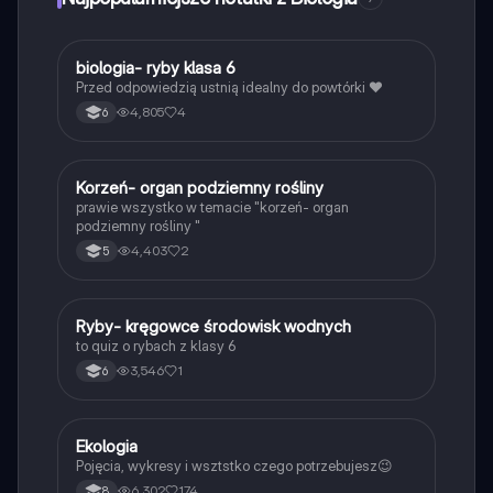
chromosomów, DNA oraz cyklu komórkowego. Typ:
Podsumowanie.
B
biologia- ryby klasa 6
Biologia
Przed odpowiedzią ustnią idealny do powtórki ❤️
4,805
4
6
K
Korzeń- organ podziemny rośliny
Biologia
prawie wszystko w temacie "korzeń- organ
podziemny rośliny "
4,403
2
5
R
Ryby- kręgowce środowisk wodnych
Biologia
to quiz o rybach z klasy 6
3,546
1
6
Ekologia
Biologia
Pojęcia, wykresy i wsztstko czego potrzebujesz😉
6,302
174
8