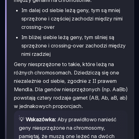
między genami na chromosomie:
Im dalej od siebie leżą geny, tym są mniej
sprzężone i częściej zachodzi między nimi
crossing-over
Im bliżej siebie leżą geny, tym silniej są
sprzężone i crossing-over zachodzi między
nimi rzadziej
Geny niesprzężone to takie, które leżą na
różnych chromosomach. Dziedziczą się one
niezależnie od siebie, zgodnie z II prawem
Mendla. Dla genów niesprzężonych (np. AaBb)
powstają cztery rodzaje gamet (AB, Ab, aB, ab)
w jednakowych proporcjach.
💡
Wskazówka:
Aby prawidłowo nanieść
geny niesprzężone na chromosomy,
pamiętaj, że muszą one leżeć na dwóch