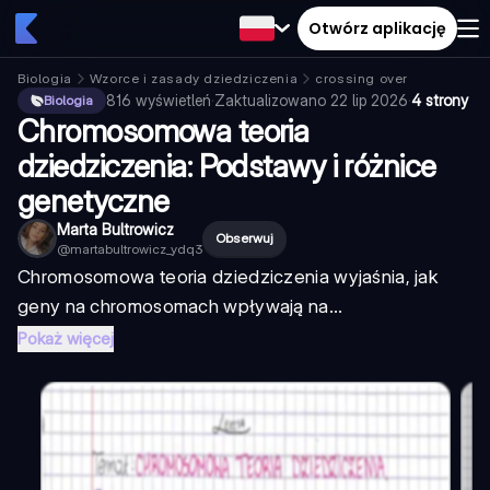
Otwórz aplikację
Biologia
Wzorce i zasady dziedziczenia
crossing over
816
wyświetleń
·
Zaktualizowano
22 lip 2026
·
4 strony
Biologia
Chromosomowa teoria
dziedziczenia: Podstawy i różnice
genetyczne
Marta Bultrowicz
Obserwuj
@
martabultrowicz_ydq3
Chromosomowa teoria dziedziczenia wyjaśnia, jak
geny na chromosomach wpływają na...
Pokaż więcej