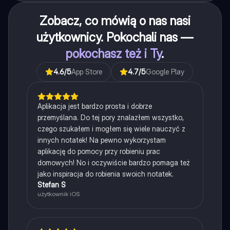
Zobacz, co mówią o nas nasi
użytkownicy. Pokochali nas —
pokochasz też i Ty
.
4.6
/5
App Store
4.7
/5
Google Play
Aplikacja jest bardzo prosta i dobrze
przemyślana. Do tej pory znalazłem wszystko,
czego szukałem i mogłem się wiele nauczyć z
innych notatek! Na pewno wykorzystam
aplikację do pomocy przy robieniu prac
domowych! No i oczywiście bardzo pomaga też
jako inspiracja do robienia swoich notatek.
Stefan S
użytkownik iOS