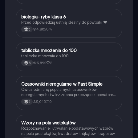
B
biologia- ryby klasa 6
Biologia
Przed odpowiedzią ustnią idealny do powtórki ❤️
4,805
4
6
T
tabliczka mnożenia do 100
Matematyka
tabliczka mnożenia do 100
3,892
2
5
C
Czasowniki nieregularne w Past Simple
Język angielski
Ćwicz odmianę popularnych czasowników
nieregularnych i twórz zdania przeczące z operatorem
didn't w czasie Past Simple.
5,045
0
6
W
Wzory na pola wielokątów
Matematyka
Rozpoznawanie i utrwalanie podstawowych wzorów
na pola prostokątów, kwadratów, trójkątów i trapezów.