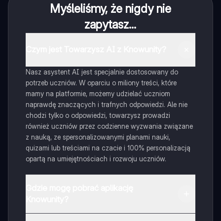
Myśleliśmy, że nigdy nie
zapytasz...
Czym jest Towarzysz AI z Knowunity?
Nasz asystent AI jest specjalnie dostosowany do
potrzeb uczniów. W oparciu o miliony treści, które
mamy na platformie, możemy udzielać uczniom
naprawdę znaczących i trafnych odpowiedzi. Ale nie
chodzi tylko o odpowiedzi, towarzysz prowadzi
również uczniów przez codzienne wyzwania związane
z nauką, ze spersonalizowanymi planami nauki,
quizami lub treściami na czacie i 100% personalizacją
opartą na umiejętnościach i rozwoju uczniów.
Gdzie mogę pobrać aplikację
Knowunity?
Aplikację możesz pobrać z Google Play i Apple Store.