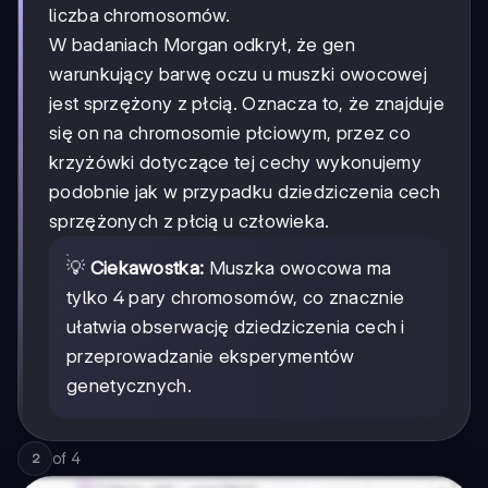
liczba chromosomów.
W badaniach Morgan odkrył, że gen
warunkujący barwę oczu u muszki owocowej
jest sprzężony z płcią. Oznacza to, że znajduje
się on na chromosomie płciowym, przez co
krzyżówki dotyczące tej cechy wykonujemy
podobnie jak w przypadku dziedziczenia cech
sprzężonych z płcią u człowieka.
💡
Ciekawostka:
Muszka owocowa ma
tylko 4 pary chromosomów, co znacznie
ułatwia obserwację dziedziczenia cech i
przeprowadzanie eksperymentów
genetycznych.
of
4
2