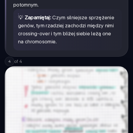
potomnym.
💡
Zapamiętaj:
Czym silniejsze sprzężenie
genów, tym rzadziej zachodzi między nimi
crossing-over i tym bliżej siebie leżą one
na chromosomie.
of
4
4