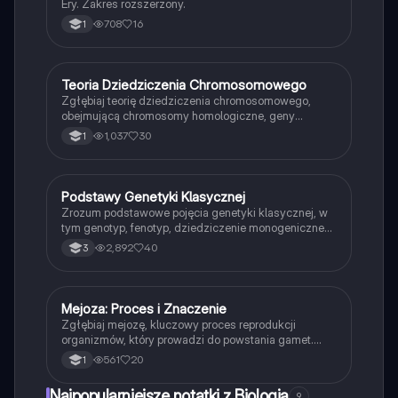
Ery. Zakres rozszerzony.
708
16
1
Teoria Dziedziczenia Chromosomowego
Biologia
Zgłębiaj teorię dziedziczenia chromosomowego,
obejmującą chromosomy homologiczne, geny
sprzężone oraz proces crossing-over. Dowiedz się,
1,037
30
1
jak lokalizacja genów na chromosomach wpływa na
dziedziczenie genów sprzężonych i niesprzężonych
oraz jakie rodzaje gamet są wytwarzane w wyniku
crossing-over. Idealne dla studentów biologii i
Podstawy Genetyki Klasycznej
Biologia
genetyki.
Zrozum podstawowe pojęcia genetyki klasycznej, w
tym genotyp, fenotyp, dziedziczenie monogeniczne
oraz choroby genetyczne. Dowiedz się o prawach
2,892
40
3
Mendla, zmienności organizmów, teorii
chromosomowej dziedziczenia oraz wpływie mutacji
na genotypy. Idealne dla studentów biologii i
medycyny. Typ: podsumowanie.
Mejoza: Proces i Znaczenie
Biologia
Zgłębiaj mejozę, kluczowy proces reprodukcji
organizmów, który prowadzi do powstania gamet.
Dowiedz się o etapach mejozy, w tym crossing-over,
561
20
1
oraz o różnicach między mejozą a mitozą. Materiał
obejmuje szczegółowe informacje na temat
Najpopularniejsze notatki z Biologia
9