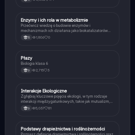
E
Enzymy i ich rola w metabolizmie
Biologia
Przećwicz wiedzę o budowie enzymów i
mechanizmach ich działania jako biokatalizatorów
przyspieszających reakcje.
1,806
0
8
P
Płazy
Biologia
Biologia klasa 6
2,715
3
6
Interakcje Ekologiczne
Biologia
Zgłębiaj kluczowe pojęcia ekologii, w tym rodzaje
interakcji międzygatunkowych, takie jak mutualizm,
komensalizm, drapieżnictwo i pasożytnictwo.
5,037
81
6
Dowiedz się o strukturze populacji, ekosystemach
oraz zależnościach pokarmowych. Idealne dla
studentów biologii i ekologii. Typ: podsumowanie.
P
Podstawy drapieżnictwa i roślinożerności
Biologia
Poznasz definicje drapieżnictwa i roślinożerności oraz