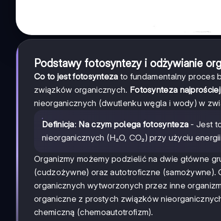
Podstawy fotosyntezy i odżywianie o
Co to jest fotosynteza
to fundamentalny proces 
związków organicznych.
Fotosynteza najprościej
nieorganicznych (dwutlenku węgla i wody) w zwią
Definicja
:
Na czym polega fotosynteza
- Jest 
nieorganicznych (H₂O, CO₂) przy użyciu energii 
Organizmy możemy podzielić na dwie główne gru
(cudzożywne) oraz autotroficzne (samożywne). 
organicznych wytworzonych przez inne organizmy
organiczne z prostych związków nieorganicznych,
chemiczną (chemoautotrofizm).