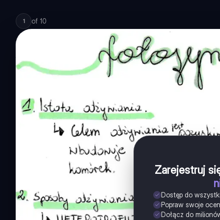
of
10
1
Zarejestruj s
n
Dostęp do wszystk
Popraw swoje oce
Dołącz do milionó