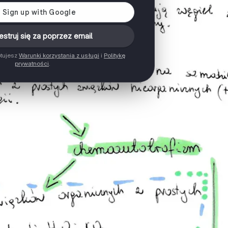
estruj się za poprzez email
ptujesz
Warunki korzystania z usługi
i
Politykę
prywatności
.