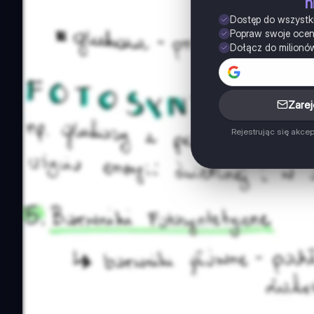
n
Dostęp do wszystk
Popraw swoje oce
Dołącz do milionó
Zarej
Rejestrując się akce