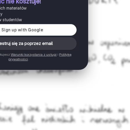
ic nie kosztuje!
ich materiałów
ny
w studentów
estruj się za poprzez email
ptujesz
Warunki korzystania z usługi
i
Politykę
prywatności
.