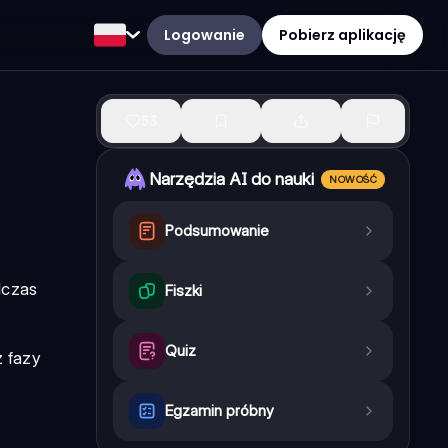
Logowanie
Pobierz aplikację
53
Narzędzia AI do nauki
NOWOŚĆ
Podsumowanie
dczas
Fiszki
Quiz
z fazy
Egzamin próbny