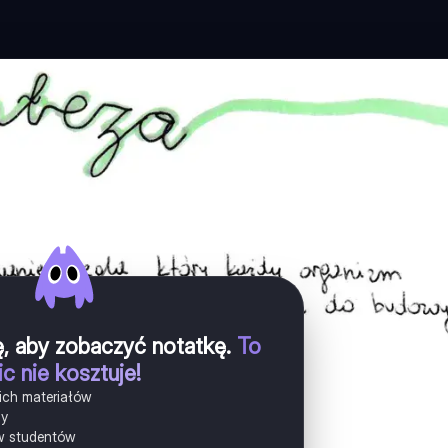
ię, aby zobaczyć notatkę
.
To
ic nie kosztuje!
ich materiałów
ny
w studentów