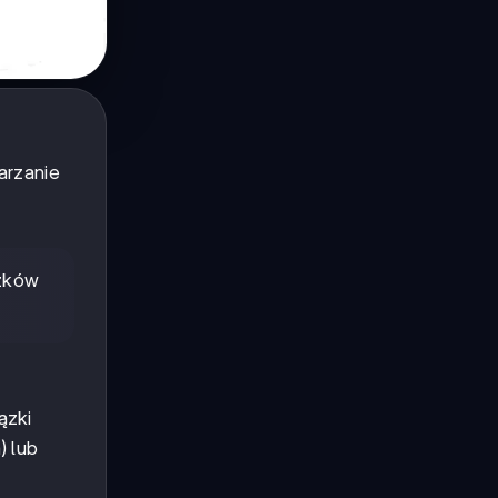
arzanie
ązków
ązki
) lub