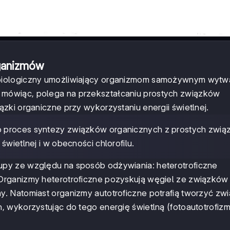
rganizmów
biologiczny umożliwiający organizmom samożywnym wytw
mówiąc, polega na przekształcaniu prostych związków
zki organiczne przy wykorzystaniu energii świetlnej.
to proces syntezy związków organicznych z prostych zwi
świetlnej i w obecności chlorofilu.
py ze względu na sposób odżywiania: heterotroficzne
Organizmy heterotroficzne pozyskują węgiel ze związków
. Natomiast organizmy autotroficzne potrafią tworzyć zwi
 wykorzystując do tego energię świetlną (fotoautotrofizm