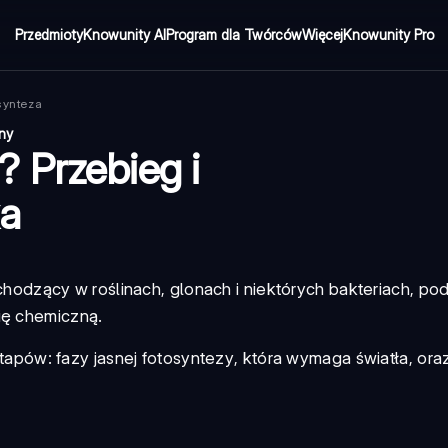
Przedmioty
Knowunity AI
Program dla Twórców
Więcej
Knowunity Pro
synteza
ony
 Przebieg i
ka
hodzący w roślinach, glonach i niektórych bakteriach, po
ię chemiczną.
etapów:
fazy jasnej fotosyntezy
, która wymaga światła, ora