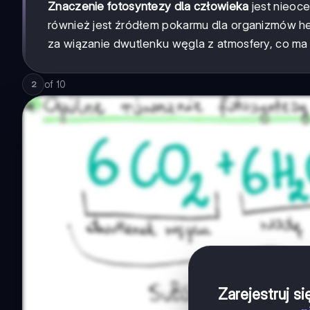
Znaczenie fotosyntezy dla człowieka
jest nieoce
również jest źródłem pokarmu dla organizmów he
za wiązanie dwutlenku węgla z atmosfery, co ma 
of
10
2
Zarejestruj s