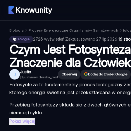
Knowunity
Biologia
Procesy Energetyczne Organizmów Samożywnych
foto
2725
wyświetleń
·
Zaktualizowano
27 lip 2026
·
16 str
Biologia
Czym Jest Fotosynteza?
Znaczenie dla Człowie
Justix
J
Obserwuj
Dodaj do źródeł Google
@
justynawiderska_iwsf
Fotosynteza
to fundamentalny proces biologiczny zac
którego energia świetlna jest przekształcana w energ
Przebieg fotosyntezy
składa się z dwóch głównych 
ciemnej (cyklu...
Pokaż więcej