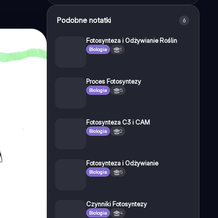
Podobne notatki
6
Fotosynteza i Odżywianie Roślin
Biologia
1
Proces Fotosyntezy
Biologia
5
Fotosynteza C3 i CAM
Biologia
2
Fotosynteza i Odżywianie
Biologia
5
Czynniki Fotosyntezy
Biologia
4