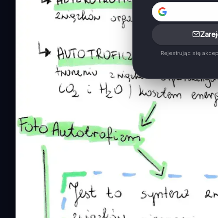
Zarej
Rejestrując się akce