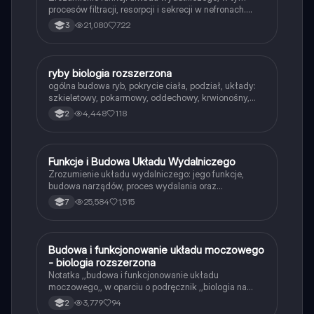
procesów filtracji, resorpcji i sekrecji w nefronach.
Notatka obejmuje szczegóły dotyczące powstawania
21,080
722
3
moczu, roli hormonów oraz mechanizmów
regulacyjnych, takich jak układ renina-angiotensyna-
aldosteron. Idealna dla uczniów biologii i studentów
medycyny.
ryby biologia rozszerzona
Biologia
ogólna budowa ryb, pokrycie ciała, podział, układy:
szkieletowy, pokarmowy, oddechowy, krwionośny,
nerwowy, wydalniczy, osmoregulacja, pęcherz
4,448
118
2
pławny, rozmnażanie i rozwój
Funkcje i Budowa Układu Wydalniczego
Biologia
Zrozumienie układu wydalniczego: jego funkcje,
budowa narządów, proces wydalania oraz
najczęstsze choroby. Dowiedz się, jak dbać o zdrowie
25,584
1,515
7
nerek i jakie są drogi wydalania substancji. Idealne
dla uczniów biologii. Typ: podsumowanie.
Budowa i funkcjonowanie układu moczowego
Biologia
- biologia rozszerzona
Notatka ,,budowa i funkcjonowanie układu
moczowego,, w oparciu o podręcznik ,,biologia na
czasie 3 - zakres rozszerzony,,
3,779
94
2