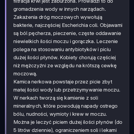
filtracja krwi jest zaburzona. Prowadzi to do
gromadzenia wody w innych narządach.
Zakażenia dróg moczowych wywołują
bakterie, najczęściej Escherichia coli. Objawami
są ból pęcherza, pieczenie, częste oddawanie
niewielkich ilości moczu i gorączka. Leczenie
polega na stosowaniu antybiotyków i piciu
dużej ilości płynów. Kobiety chorują częściej
niż mężczyźni ze względu na krótszą cewkę
moczową.
Kamica nerkowa powstaje przez picie zbyt
małej ilości wody lub przetrzymywanie moczu.
W nerkach tworzą się kamienie z soli
mineralnych, które powodują napady ostrego
bólu, nudności, wymioty i krew w moczu.
Można je leczyć piciem dużej ilości płynów (do
5 litrów dziennie), ograniczeniem soli i lekami