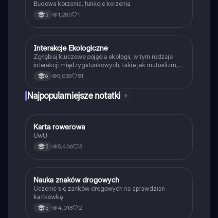
Budowa korzenia, funkcje korzenia
1,280
1
5
Interakcje Ekologiczne
Biologia
Zgłębiaj kluczowe pojęcia ekologii, w tym rodzaje
interakcji międzygatunkowych, takie jak mutualizm,
komensalizm, drapieżnictwo i pasożytnictwo.
5,035
81
6
Dowiedz się o strukturze populacji, ekosystemach
oraz zależnościach pokarmowych. Idealne dla
Najpopularniejsze notatki
9
studentów biologii i ekologii. Typ: podsumowanie.
K
Karta rowerowa
Technika
UwU
5,406
3
5
N
Nauka znaków drogowych
Technika
Uczenie się zanków drogowych na sprawdzian-
kartkówkę
4,018
2
5