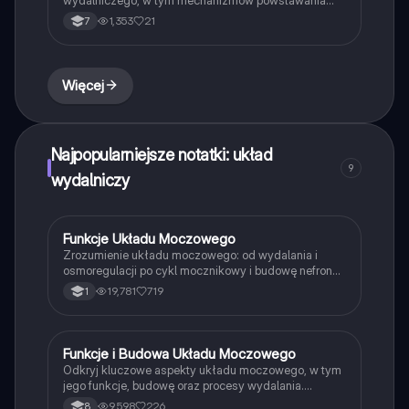
moczu, wymiany gazowej oraz zasad dbania o
1,353
21
7
zdrowie tych układów. Obejmuje kluczowe informacje
o chorobach, ich objawach oraz profilaktyce. Idealne
dla uczniów biologii i medycyny.
Więcej
Najpopularniejsze notatki: układ
9
wydalniczy
Funkcje Układu Moczowego
Biologia
Zrozumienie układu moczowego: od wydalania i
osmoregulacji po cykl mocznikowy i budowę nefronu.
Ta notatka zawiera kluczowe informacje o funkcjach
19,781
719
1
nerek, produkcji moczu oraz diagnostyce chorób
układu moczowego. Idealna dla uczniów
przygotowujących się do egzaminów z biologii.
Funkcje i Budowa Układu Moczowego
Biologia
Odkryj kluczowe aspekty układu moczowego, w tym
jego funkcje, budowę oraz procesy wydalania.
Dowiedz się o cyklu mocznikowym, strukturze
9,598
226
8