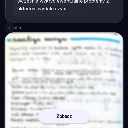
wcześnie wykryć ewentualne problemy z
układem wydalniczym.
of
4
2
Zobacz