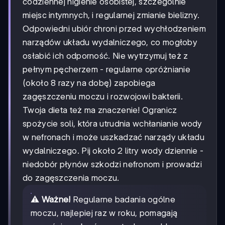
codziennej higienie osobistej, szczególnie
miejsc intymnych, i regularnej zmianie bielizny.
Odpowiedni ubiór chroni przed wychłodzeniem
narządów układu wydalniczego, co mogłoby
osłabić ich odporność. Nie wytrzymuj też z
pełnym pęcherzem - regularne opróżnianie
(około 8 razy na dobę) zapobiega
zagęszczeniu moczu i rozwojowi bakterii.
Twoja dieta też ma znaczenie! Ogranicz
spożycie soli, która utrudnia wchłanianie wody
w nefronach i może uszkadzać narządy układu
wydalniczego. Pij około 2 litry wody dziennie -
niedobór płynów szkodzi nefronom i prowadzi
do zagęszczenia moczu.
⚠️
Ważne!
Regularne badania ogólne
moczu, najlepiej raz w roku, pomagają