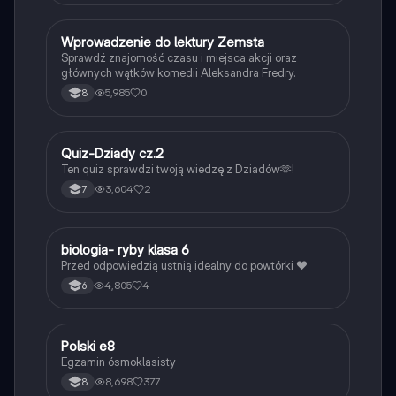
W
Wprowadzenie do lektury Zemsta
Język polski
Sprawdź znajomość czasu i miejsca akcji oraz
głównych wątków komedii Aleksandra Fredry.
5,985
0
8
Q
Quiz-Dziady cz.2
Język polski
Ten quiz sprawdzi twoją wiedzę z Dziadów🫶!
3,604
2
7
B
biologia- ryby klasa 6
Biologia
Przed odpowiedzią ustnią idealny do powtórki ❤️
4,805
4
6
Polski e8
Język polski
Egzamin ósmoklasisty
8,698
377
8