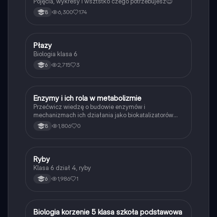
Pojęcia, wykresy i wsztstko czego potrzebujesz😉
6,300
174
8
P
Płazy
Biologia
Biologia klasa 6
2,715
3
6
E
Enzymy i ich rola w metabolizmie
Biologia
Przećwicz wiedzę o budowie enzymów i
mechanizmach ich działania jako biokatalizatorów
przyspieszających reakcje.
1,806
0
8
R
Ryby
Biologia
Klasa 6 dział 4, ryby
1,986
1
6
B
Biologia korzenie 5 klasa szkoła podstawowa
Biologia