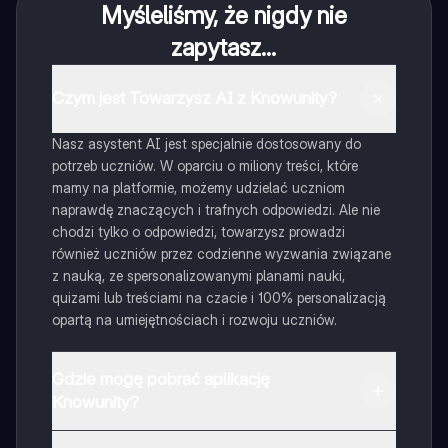
Myśleliśmy, że nigdy nie
zapytasz...
Czym jest Towarzysz AI z Knowunity?
Nasz asystent AI jest specjalnie dostosowany do
potrzeb uczniów. W oparciu o miliony treści, które
mamy na platformie, możemy udzielać uczniom
naprawdę znaczących i trafnych odpowiedzi. Ale nie
chodzi tylko o odpowiedzi, towarzysz prowadzi
również uczniów przez codzienne wyzwania związane
z nauką, ze spersonalizowanymi planami nauki,
quizami lub treściami na czacie i 100% personalizacją
opartą na umiejętnościach i rozwoju uczniów.
Gdzie mogę pobrać aplikację
Knowunity?
Aplikację możesz pobrać z Google Play i Apple Store.