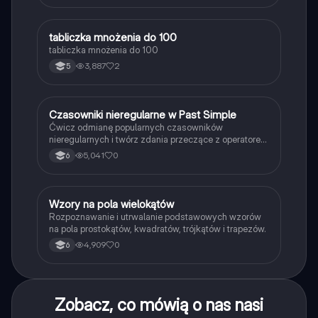
T
tabliczka mnożenia do 100
Matematyka
tabliczka mnożenia do 100
3,887
2
5
C
Czasowniki nieregularne w Past Simple
Język angielski
Ćwicz odmianę popularnych czasowników
nieregularnych i twórz zdania przeczące z operatorem
didn't w czasie Past Simple.
5,041
0
6
W
Wzory na pola wielokątów
Matematyka
Rozpoznawanie i utrwalanie podstawowych wzorów
na pola prostokątów, kwadratów, trójkątów i trapezów.
4,909
0
6
Zobacz, co mówią o nas nasi