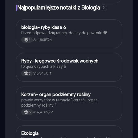
Najpopularniejsze notatki z Biologia
9
B
biologia- ryby klasa 6
Biologia
Przed odpowiedzią ustnią idealny do powtórki ❤️
4,805
4
6
R
Ryby- kręgowce środowisk wodnych
Biologia
to quiz o rybach z klasy 6
3,546
1
6
K
Korzeń- organ podziemny rośliny
Biologia
prawie wszystko w temacie "korzeń- organ
podziemny rośliny "
4,402
2
5
Ekologia
Biologia