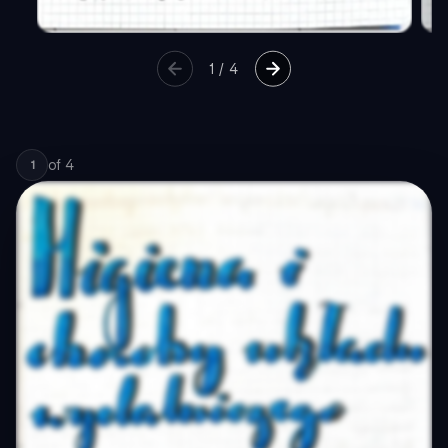
1
/
4
of
4
1