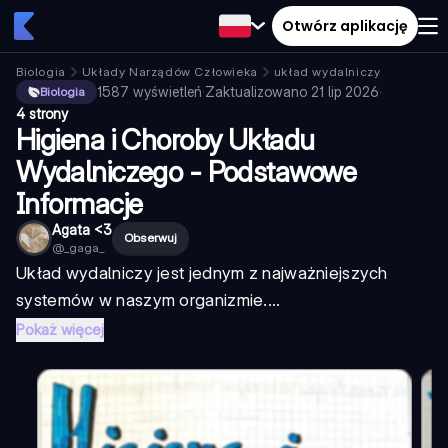
Otwórz aplikację
Biologia
Układy Narządów Człowieka
układ wydalniczy
1587
wyświetleń
·
Zaktualizowano
21 lip 2026
·
Biologia
4 strony
Higiena i Choroby Układu
Wydalniczego - Podstawowe
Informacje
Agata <3
Obserwuj
@
_gaga_
Układ wydalniczy jest jednym z najważniejszych
systemów w naszym organizmie....
Pokaż więcej