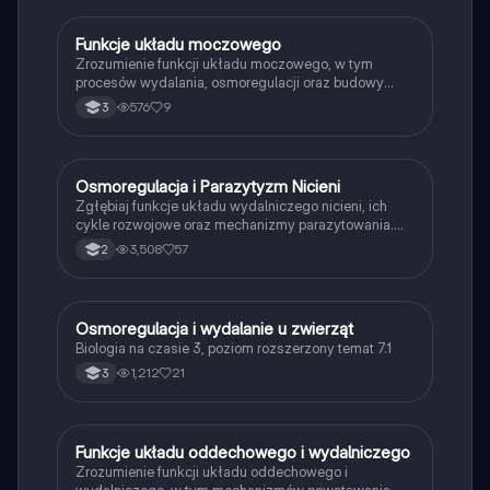
Funkcje układu moczowego
Biologia
Zrozumienie funkcji układu moczowego, w tym
procesów wydalania, osmoregulacji oraz budowy
nerek i moczowodów. Materiał obejmuje cykl
576
9
3
mocznika, mechanizmy resorpcji i sekrecji w
nefronach. Idealne dla studentów biologii i medycyny.
Osmoregulacja i Parazytyzm Nicieni
Biologia
Zgłębiaj funkcje układu wydalniczego nicieni, ich
cykle rozwojowe oraz mechanizmy parazytowania.
Materiał obejmuje budowę ciała, osmoregulację,
3,508
57
2
odżywianie oraz układ nerwowy nicieni. Idealne dla
uczniów biologii na poziomie rozszerzonym.
Osmoregulacja i wydalanie u zwierząt
Biologia
Biologia na czasie 3, poziom rozszerzony temat 7.1
1,212
21
3
Funkcje układu oddechowego i wydalniczego
Biologia
Zrozumienie funkcji układu oddechowego i
wydalniczego, w tym mechanizmów powstawania