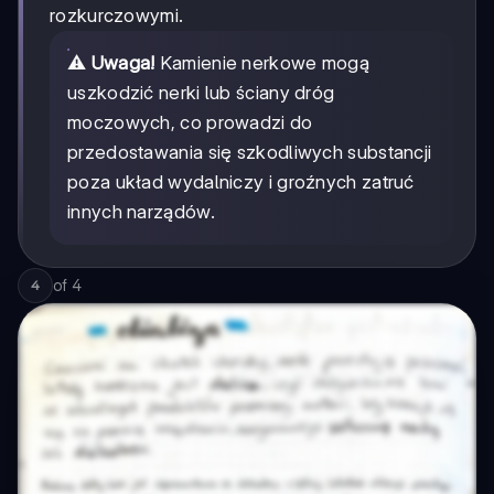
rozkurczowymi.
⚠️
Uwaga!
Kamienie nerkowe mogą
uszkodzić nerki lub ściany dróg
moczowych, co prowadzi do
przedostawania się szkodliwych substancji
poza układ wydalniczy i groźnych zatruć
innych narządów.
of
4
4