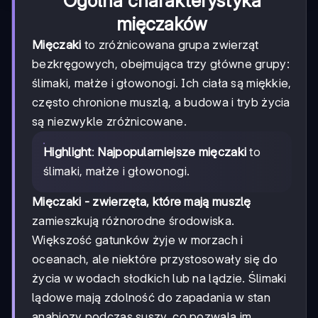
Ogólna charakterystyka
mięczaków
Mięczaki
to zróżnicowana grupa zwierząt
bezkręgowych, obejmująca trzy główne grupy:
ślimaki, małże i głowonogi. Ich ciała są miękkie,
często chronione muszlą, a budowa i tryb życia
są niezwykle zróżnicowane.
Highlight
:
Najpopularniejsze mięczaki
to
ślimaki, małże i głowonogi.
Mięczaki - zwierzęta, które mają muszlę
zamieszkują różnorodne środowiska.
Większość gatunków żyje w morzach i
oceanach, ale niektóre przystosowały się do
życia w wodach słodkich lub na lądzie. Ślimaki
lądowe mają zdolność do zapadania w stan
anabiozy podczas suszy, co pozwala im