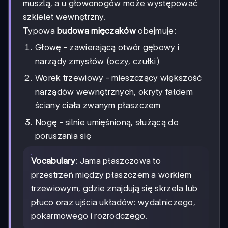
muszlą, a u głowonogów może występować
szkielet wewnętrzny.
Typowa
budowa mięczaków
obejmuje:
Głowę - zawierającą otwór gębowy i
narządy zmysłów (oczy, czułki)
Worek trzewiowy - mieszczący większość
narządów wewnętrznych, okryty fałdem
ściany ciała zwanym płaszczem
Nogę - silnie umięśnioną, służącą do
poruszania się
Vocabulary
: Jama płaszczowa to
przestrzeń między płaszczem a workiem
trzewiowym, gdzie znajdują się skrzela lub
płuco oraz ujścia układów: wydalniczego,
pokarmowego i rozrodczego.