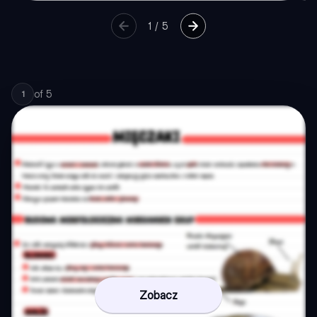
1
/
5
of
5
1
Zobacz