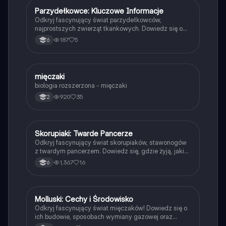
Parzydełkowce: Kluczowe Informacje
Biologia
Odkryj fascynujący świat parzydełkowców,
najprostszych zwierząt tkankowych. Dowiedz się o
ich budowie, roli w ekosystemie morskim oraz
187
5
6
znaczeniu koralowców w rafach koralowych. Idealne
dla uczniów i studentów biologii. Typ: podsumowanie.
mięczaki
Biologia
biologia rozszerzona - mięczaki
920
35
2
Skorupiaki: Twarde Pancerze
Biologia
Odkryj fascynujący świat skorupiaków, stawonogów
z twardym pancerzem. Dowiedz się, gdzie żyją, jakie
mają cechy wspólne oraz ich znaczenie w
1,367
16
6
ekosystemie i dla człowieka. Idealne dla uczniów
zainteresowanych biologią i ekologią. Typ:
podsumowanie.
Molluski: Cechy i Środowisko
Biologia
Odkryj fascynujący świat mięczaków! Dowiedz się o
ich budowie, sposobach wymiany gazowej oraz
środowisku życia. Zawiera szczegółowe informacje o