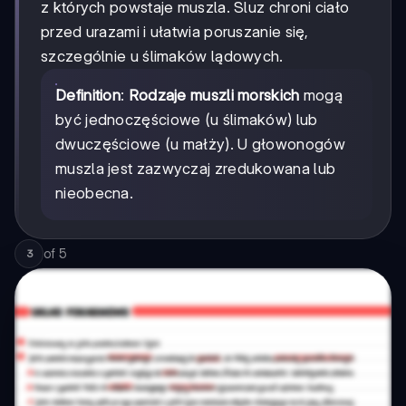
z których powstaje muszla. Śluz chroni ciało
przed urazami i ułatwia poruszanie się,
szczególnie u ślimaków lądowych.
Definition
:
Rodzaje muszli morskich
mogą
być jednoczęściowe (u ślimaków) lub
dwuczęściowe (u małży). U głowonogów
muszla jest zazwyczaj zredukowana lub
nieobecna.
of
5
3