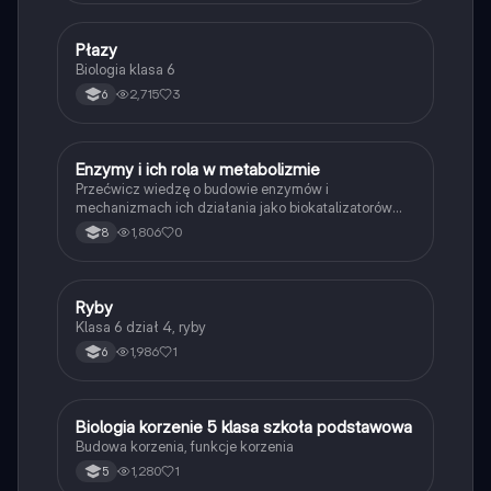
P
Płazy
Biologia
Biologia klasa 6
2,715
3
6
E
Enzymy i ich rola w metabolizmie
Biologia
Przećwicz wiedzę o budowie enzymów i
mechanizmach ich działania jako biokatalizatorów
przyspieszających reakcje.
1,806
0
8
R
Ryby
Biologia
Klasa 6 dział 4, ryby
1,986
1
6
B
Biologia korzenie 5 klasa szkoła podstawowa
Biologia
Budowa korzenia, funkcje korzenia
1,280
1
5