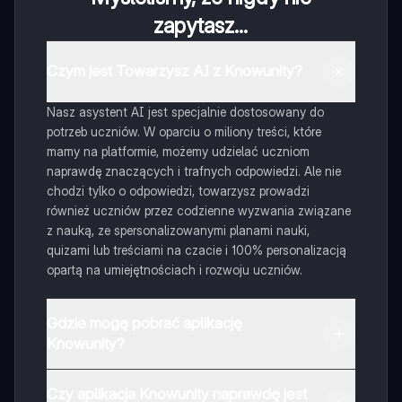
zapytasz...
Czym jest Towarzysz AI z Knowunity?
Nasz asystent AI jest specjalnie dostosowany do
potrzeb uczniów. W oparciu o miliony treści, które
mamy na platformie, możemy udzielać uczniom
naprawdę znaczących i trafnych odpowiedzi. Ale nie
chodzi tylko o odpowiedzi, towarzysz prowadzi
również uczniów przez codzienne wyzwania związane
z nauką, ze spersonalizowanymi planami nauki,
quizami lub treściami na czacie i 100% personalizacją
opartą na umiejętnościach i rozwoju uczniów.
Gdzie mogę pobrać aplikację
Knowunity?
Aplikację możesz pobrać z Google Play i Apple Store.
Czy aplikacja Knowunity naprawdę jest