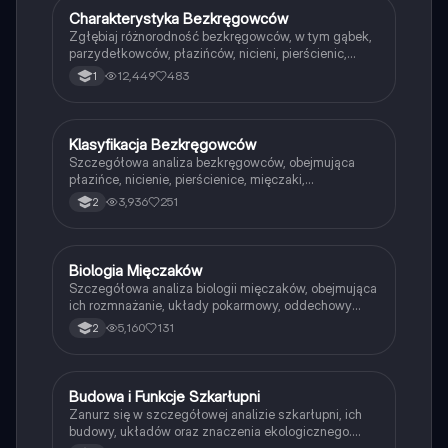
Charakterystyka Bezkręgowców
Biologia
Zgłębiaj różnorodność bezkręgowców, w tym gąbek,
parzydełkowców, płazińców, nicieni, pierścienic,
stawonogów i mięczaków. Dowiedz się o ich budowie,
12,449
483
1
funkcjach, układach nerwowych oraz cechach
charakterystycznych. Idealne dla studentów biologii i
entomologii.
Klasyfikacja Bezkręgowców
Biologia
Szczegółowa analiza bezkręgowców, obejmująca
płazińce, nicienie, pierścienice, mięczaki,
parzydełkowce oraz echinodermy. Zawiera
3,936
251
2
informacje o ich budowie, układach pokarmowych,
nerwowych oraz rozmnażaniu. Idealne dla uczniów
liceum przygotowujących się do egzaminów.
Biologia Mięczaków
Biologia
Szczegółowa analiza biologii mięczaków, obejmująca
ich rozmnażanie, układy pokarmowy, oddechowy
oraz nerwowy. Idealna do nauki przed sprawdzianem
5,160
131
2
lub maturą. Zawiera kluczowe informacje o ślimakach,
małżach i głowonogach, ich cechach ogólnych oraz
funkcjach anatomicznych.
Budowa i Funkcje Szkarłupni
Biologia
Zanurz się w szczegółowej analizie szkarłupni, ich
budowy, układów oraz znaczenia ekologicznego.
Dowiedz się o symetrii, układzie wodnym,