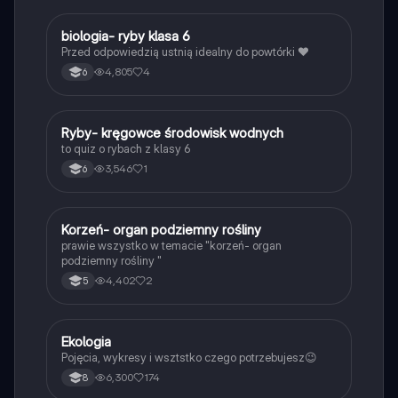
B
biologia- ryby klasa 6
Biologia
Przed odpowiedzią ustnią idealny do powtórki ❤️
4,805
4
6
R
Ryby- kręgowce środowisk wodnych
Biologia
to quiz o rybach z klasy 6
3,546
1
6
K
Korzeń- organ podziemny rośliny
Biologia
prawie wszystko w temacie "korzeń- organ
podziemny rośliny "
4,402
2
5
Ekologia
Biologia
Pojęcia, wykresy i wsztstko czego potrzebujesz😉
6,300
174
8