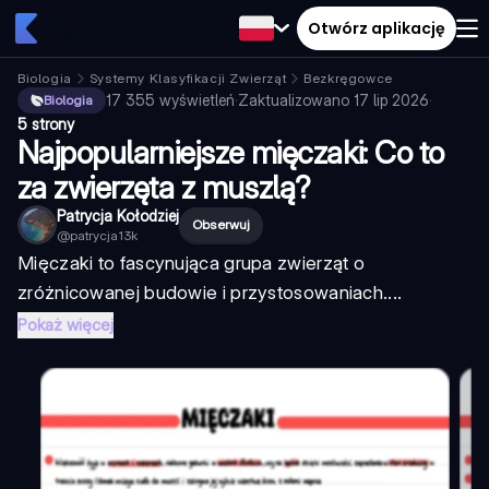
Otwórz aplikację
Biologia
Systemy Klasyfikacji Zwierząt
Bezkręgowce
17 355
wyświetleń
·
Zaktualizowano
17 lip 2026
·
Biologia
5 strony
Najpopularniejsze mięczaki: Co to
za zwierzęta z muszlą?
Patrycja Kołodziej
Obserwuj
@
patrycja13k
Mięczaki to fascynująca grupa zwierząt o
zróżnicowanej budowie i przystosowaniach....
Pokaż więcej