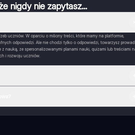
że nigdy nie zapytasz...
eb uczniów. W oparciu o miliony treści, które mamy na platformie,
nych odpowiedzi. Ale nie chodzi tylko o odpowiedzi, towarzysz prowad
 nauką, ze spersonalizowanymi planami nauki, quizami lub treściami n
ch i rozwoju uczniów.
mowa?
otatek w aplikacji, możesz w każdej chwili rozmawiać z Ekspertami lu
ć pewne funkcje w aplikacji, które również możesz otrzymać za darmo
a pozwala na odblokowanie większej liczby funkcji.