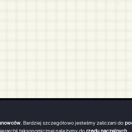
runowców
. Bardziej szczegółowo jesteśmy zaliczani do
po
hierarchii taksonomicznej należymy do
rzędu naczelnych
,