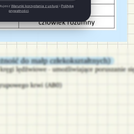
ptujesz
Warunki korzystania z usługi
i
Politykę
prywatności
.