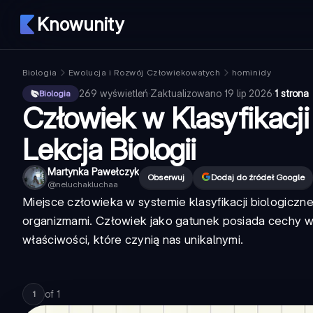
Knowunity
Biologia
Ewolucja i Rozwój Człowiekowatych
hominidy
269
wyświetleń
·
Zaktualizowano
19 lip 2026
·
1 strona
Biologia
Człowiek w Klasyfikacj
Lekcja Biologii
Martynka Pawełczyk
Obserwuj
Dodaj do źródeł Google
@
neluchakluchaa
Miejsce człowieka w systemie klasyfikacji biologiczne
organizmami. Człowiek jako gatunek posiada cechy w
właściwości, które czynią nas unikalnymi.
of
1
1