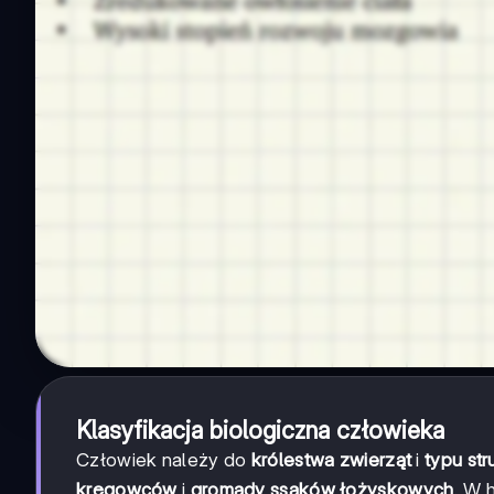
Klasyfikacja biologiczna człowieka
Człowiek należy do
królestwa zwierząt
i
typu st
kręgowców
i
gromady ssaków łożyskowych
. W 