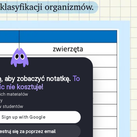
ię, aby zobaczyć notatkę
.
To
ic nie kosztuje!
ich materiałów
ny
w studentów
estruj się za poprzez email