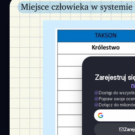
Zarejestruj s
n
Dostęp do wszystk
Popraw swoje oce
Dołącz do milionó
Zarej