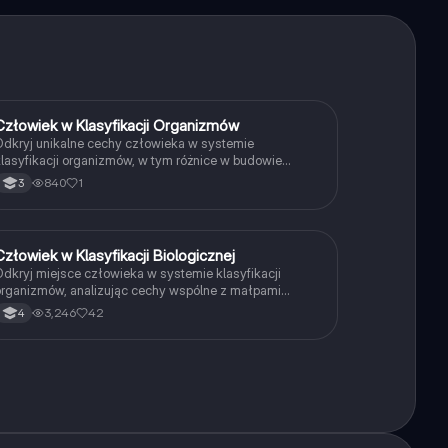
Człowiek w Klasyfikacji Organizmów
Biologia
dkryj unikalne cechy człowieka w systemie
lasyfikacji organizmów, w tym różnice w budowie
natomicznej, genetyce oraz zachowaniu w porównaniu
840
1
3
o innych naczelnych. Zawiera szczegółowe informacje
 taksonomii człowieka oraz jego ewolucyjnych
owiązaniach z szympansami i innymi gatunkami. Typ
ateriału: prezentacja.
Człowiek w Klasyfikacji Biologicznej
Biologia
dkryj miejsce człowieka w systemie klasyfikacji
rganizmów, analizując cechy wspólne z małpami
złekokształtnymi, takie jak budowa anatomiczna,
3,246
42
4
enetyka i zachowania. Zrozum ewolucję człowieka,
ego unikalne cechy oraz znaczenie w królestwie
wierząt. Materiał obejmuje kluczowe aspekty biologii
złowieka, ewolucji oraz anatomii. Idealne dla
tudentów biologii i nauk przyrodniczych.