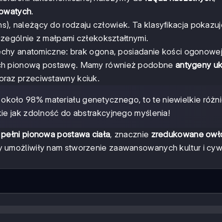
kowatych
.
), należący do rodzaju człowiek. Ta klasyfikacja pokazu
czególnie z małpami człekokształtnymi.
chy anatomiczne: brak ogona, posiadanie kości ogonowej
ch pionową postawę. Mamy również podobne
antygeny u
oraz przeciwstawny kciuk.
 około 98% materiału genetycznego, to te niewielkie różn
ie jak zdolność do abstrakcyjnego myślenia!
 pełni pionowa postawa ciała
, znacznie
zredukowane owło
y umożliwiły nam stworzenie zaawansowanych kultur i cywil