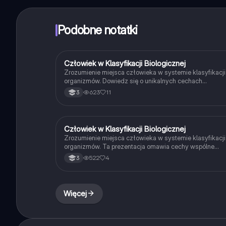
Podobne notatki
Człowiek w Klasyfikacji Biologicznej
Biologia
Zrozumienie miejsca człowieka w systemie klasyfikacji
organizmów. Dowiedz się o unikalnych cechach
człowieka, jego pokrewieństwie z innymi gatunkami ora
623
11
3
ewolucyjnych adaptacjach. Materiał obejmuje kluczowe
informacje o strunowcach, ssakach oraz cechach
charakterystycznych dla Homo sapiens.
Człowiek w Klasyfikacji Biologicznej
Biologia
Zrozumienie miejsca człowieka w systemie klasyfikacji
organizmów. Ta prezentacja omawia cechy wspólne
człowieka z innymi gatunkami, jego przynależność do
522
4
3
królestwa zwierząt oraz szczegółową klasyfikację w
obrębie typu strunowców. Idealna dla uczniów
przygotowujących się do egzaminów z biologii.
Więcej