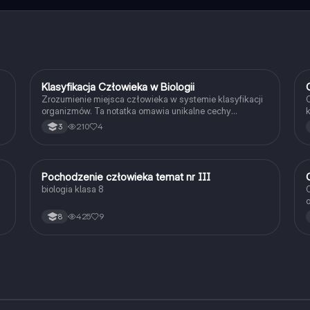
Klasyfikacja Człowieka w Biologii
Biologia
Zrozumienie miejsca człowieka w systemie klasyfikacji
O
organizmów. Ta notatka omawia unikalne cechy
k
z
anatomiczne, genetyczne i immunologiczne człowieka,
a
210
4
3
a także jego podobieństwa do innych ssaków. Idealna
d
dla uczniów liceum, którzy przygotowują się do lekcji
o
biologii lub egzaminów. Typ: podsumowanie.
p
m
Pochodzenie człowieka temat nr III
Biologia
biologia klasa 8
O
o
c
425
9
8
g
j
z
c
s