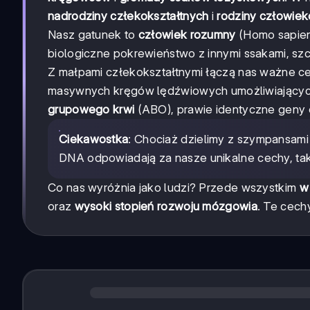
nadrodziny człekokształtnych
i
rodziny człowie
Nasz gatunek to
człowiek rozumny
(Homo sapiens
biologiczne pokrewieństwo z innymi ssakami, sz
Z małpami człekokształtnymi łączą nas ważne ce
masywnych kręgów lędźwiowych umożliwiający
grupowego krwi
(ABO), prawie identyczne geny 
Ciekawostka
: Chociaż dzielimy z szympansami
DNA odpowiadają za nasze unikalne cechy, tak
Co nas wyróżnia jako ludzi? Przede wszystkim
w
oraz
wysoki stopień rozwoju mózgowia
. Te cech