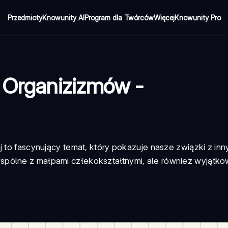
Przedmioty
Knowunity AI
Program dla Twórców
Więcej
Knowunity Pro
i Organizizmów -
j to fascynujący temat, który pokazuje nasze związki z inn
spólne z małpami człekokształtnymi, ale również wyjątk