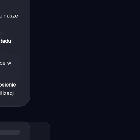
je nasze
 i
kładu
ice w
sienie
izacji.