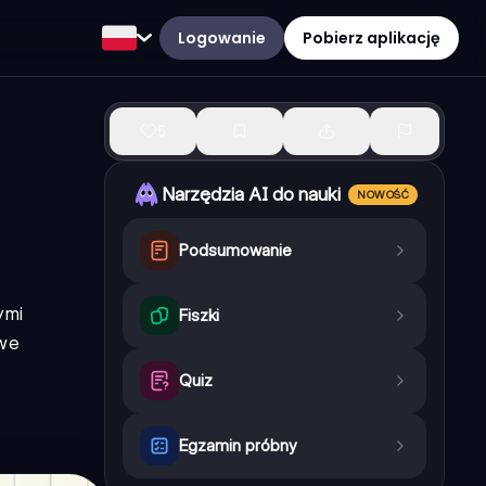
Logowanie
Pobierz aplikację
5
Narzędzia AI do nauki
NOWOŚĆ
Podsumowanie
ymi
Fiszki
owe
Quiz
Egzamin próbny