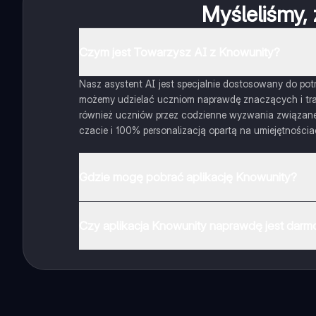
Myśleliśmy, 
Czym jest Towarzysz AI z Knowunity?
Nasz asystent AI jest specjalnie dostosowany do potrz
możemy udzielać uczniom naprawdę znaczących i traf
również uczniów przez codzienne wyzwania związane z
czacie i 100% personalizacją opartą na umiejętnościa
Gdzie mogę pobrać aplikację Knowunity?
Aplikację możesz pobrać z Google Play i Apple Store.
Czy aplikacja Knowunity naprawdę jest dar
Tak, masz całkowicie darmowy dostęp do wszystkich n
ich obserwować. Możesz użyć punktów, aby odblokowa
Dodatkowo oferujemy usługę Knowunity Premium, któr