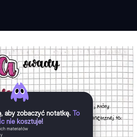
ię, aby zobaczyć notatkę
.
To
ic nie kosztuje!
ich materiałów
ny