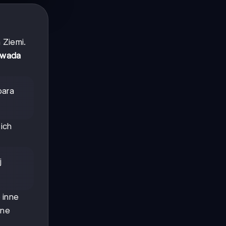
 Ziemi.
owada
para
ich
j
 inne
dne