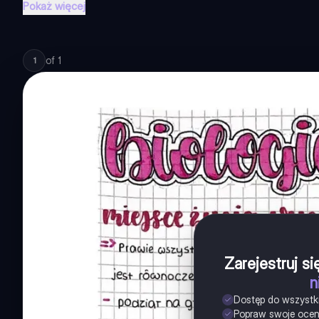
Pokaż więcej
of
1
1
Zarejestruj s
n
Dostęp do wszystk
Popraw swoje oce