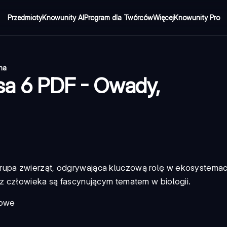
Przedmioty
Knowunity AI
Program dla Twórców
Więcej
Knowunity Pro
ona
asa 6 PDF - Owady,
upa zwierząt, odgrywająca kluczową rolę w ekosystemac
z człowieka są fascynującym tematem w biologii.
dowe