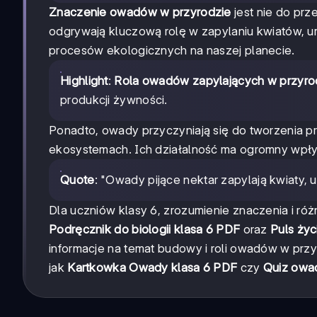
Znaczenie owadów w przyrodzie
jest nie do prz
odgrywają kluczową rolę w zapylaniu kwiatów, um
procesów ekologicznych na naszej planecie.
Highlight
:
Rola owadów zapylających w przyro
produkcji żywności.
Ponadto, owady przyczyniają się do tworzenia próc
ekosystemach. Ich działalność ma ogromny wpł
Quote
: "Owady pijące nektar zapylają kwiaty, 
Dla uczniów klasy 6, zrozumienie znaczenia i r
Podręcznik do biologii klasa 6 PDF
oraz
Puls życ
informacje na temat budowy i roli owadów w prz
jak
Kartkowka Owady klasa 6 PDF
czy
Quiz owad