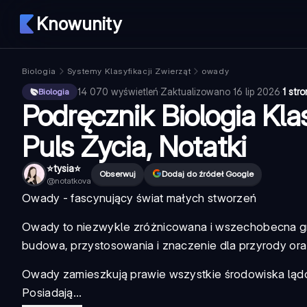
Knowunity
Biologia
Systemy Klasyfikacji Zwierząt
owady
14 070
wyświetleń
·
Zaktualizowano
16 lip 2026
·
1 str
Biologia
Podręcznik Biologia Kl
Puls Życia, Notatki
⭐️tysia⭐️
Obserwuj
Dodaj do źródeł Google
@
notatkova
Owady - fascynujący świat małych stworzeń
Owady to niezwykle zróżnicowana i wszechobecna gr
budowa, przystosowania i znaczenie dla przyrody ora
Owady zamieszkują prawie wszystkie środowiska lą
Posiadają...