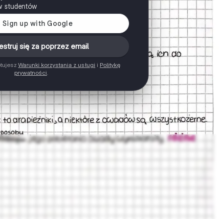
w studentów
estruj się za poprzez email
ptujesz
Warunki korzystania z usługi
i
Politykę
prywatności
.