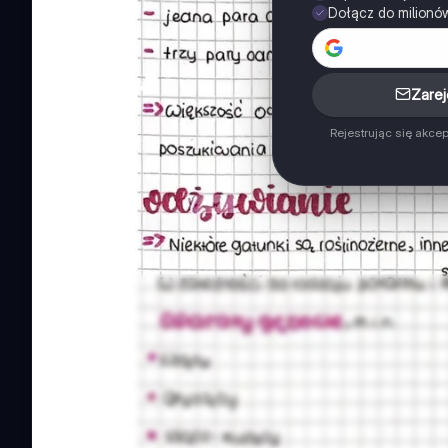
Dołącz do milionó
Zarej
Rejestrując się akce