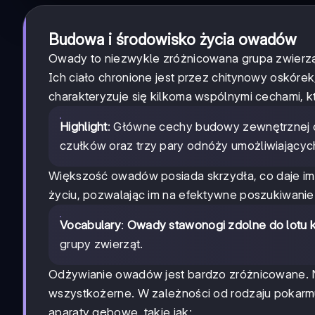
Budowa i środowisko życia owadów
Owady to niezwykle zróżnicowana grupa zwierząt,
Ich ciało chronione jest przez chitynowy oskórek
charakteryzuje się kilkoma wspólnymi cechami, k
Highlight
: Główne cechy budowy zewnętrznej o
czułków oraz trzy pary odnóży umożliwiających
Większość owadów posiada skrzydła, co daje im 
życiu, pozwalając im na efektywne poszukiwanie
Vocabulary
:
Owady stawonogi zdolne do lotu k
grupy zwierząt.
Odżywianie owadów jest bardzo zróżnicowane. Nie
wszystkożerne. W zależności od rodzaju pokarmu
aparaty gębowe, takie jak: