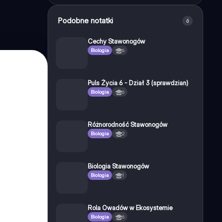
Podobne notatki
6
Cechy Stawonogów
Biologia
6
Puls Życia 6 - Dział 3 (sprawdzian)
Biologia
6
Różnorodność Stawonogów
Biologia
2
Biologia Stawonogów
Biologia
1
Rola Owadów w Ekosystemie
Biologia
6