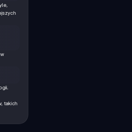
yle,
ejszych
 w
gii.
, takich