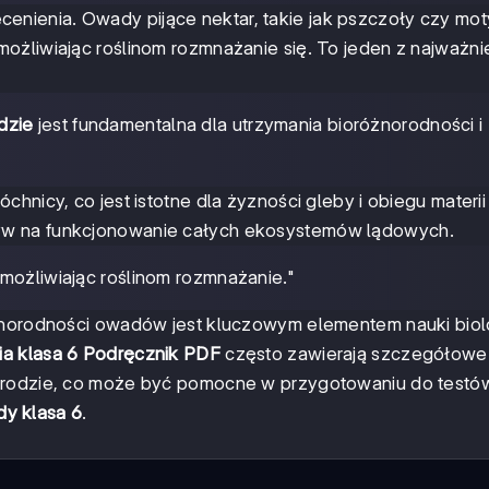
ecenienia. Owady pijące nektar, takie jak pszczoły czy mot
ożliwiając roślinom rozmnażanie się. To jeden z najważni
dzie
jest fundamentalna dla utrzymania bioróżnorodności i
hnicy, co jest istotne dla żyzności gleby i obiegu materii
yw na funkcjonowanie całych ekosystemów lądowych.
umożliwiając roślinom rozmnażanie."
óżnorodności owadów jest kluczowym elementem nauki biolo
ia klasa 6 Podręcznik PDF
często zawierają szczegółowe
yrodzie, co może być pomocne w przygotowaniu do testów
y klasa 6
.