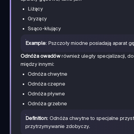
Liżący
Gryzący
Ssąco-kłujący
Example
: Pszczoły miodne posiadają aparat g
Odnóża owadów
również uległy specjalizacji, d
między innymi:
Odnóża chwytne
Odnóża czepne
Odnóża pływne
Odnóża grzebne
Definition
: Odnóża chwytne to specjalne przys
przytrzymywanie zdobyczy.