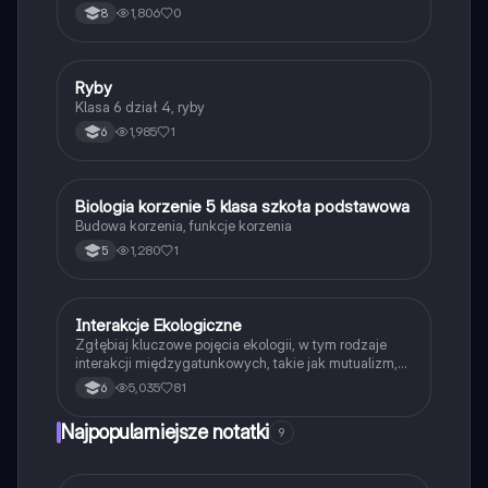
przyspieszających reakcje.
1,806
0
8
R
Ryby
Biologia
Klasa 6 dział 4, ryby
1,985
1
6
B
Biologia korzenie 5 klasa szkoła podstawowa
Biologia
Budowa korzenia, funkcje korzenia
1,280
1
5
Interakcje Ekologiczne
Biologia
Zgłębiaj kluczowe pojęcia ekologii, w tym rodzaje
interakcji międzygatunkowych, takie jak mutualizm,
komensalizm, drapieżnictwo i pasożytnictwo.
5,035
81
6
Dowiedz się o strukturze populacji, ekosystemach
oraz zależnościach pokarmowych. Idealne dla
Najpopularniejsze notatki
9
studentów biologii i ekologii. Typ: podsumowanie.