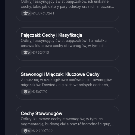
Odkryj fascynujący świat pajęczaków, ich unikalne
cechy, takie jak cztery pary odnóży oraz ich znaczenie
w ekosystemie. Notatka zawiera kluczowe informacje
5,873
241
6
o budowie, zachowaniu i roli pajęczaków jako
drapieżników. Idealna dla uczniów klas 6-tych, oparta
na podręczniku 'Puls Życia'.
Pajęczaki: Cechy i Klasyfikacja
Biologia
Odkryj fascynujący świat pajęczaków! Ta notatka
omawia kluczowe cechy stawonogów, w tym ich
cztery pary odnóży oraz adaptacje do środowiska.
732
13
6
Idealna dla uczniów klasy 6, zawiera istotne
informacje o biologii pajęczaków i ich roli w
ekosystemie.
Stawonogi i Mięczaki: Kluczowe Cechy
Biologia
Zanurz się w szczegółowe porównanie stawonogów i
mięczaków. Dowiedz się o ich wspólnych cechach,
budowie, środowisku życia oraz roli w ekosystemie.
367
0
6
Notatka obejmuje charakterystyki owadów,
pajęczaków, skorupiaków oraz mięczaków, a także ich
znaczenie w przyrodzie i dla człowieka. Idealna do
powtórki przed egzaminem.
Cechy Stawonogów
Biologia
Odkryj kluczowe cechy stawonogów, w tym ich
segmentację, budowę ciała oraz różnorodność grup,
takich jak skorupiaki, owady i pajęczaki. Dowiedz się,
2,700
22
6
jak stawonogi poruszają się, zdobywają pokarm i