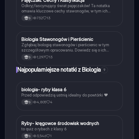
Pajęczaki: Cechy i Klasyfikacja
Biologia
Odkryj fascynujący świat pajęczaków! Ta notatka
omawia kluczowe cechy stawonogów, w tym ich
cztery pary odnóży oraz adaptacje do środowiska.
732
13
6
Idealna dla uczniów klasy 6, zawiera istotne
informacje o biologii pajęczaków i ich roli w
ekosystemie.
Biologia Stawonogów i Pierścienic
Biologia
Zgłębiaj biologię stawonogów i pierścienic w tym
szczegółowym opracowaniu. Dowiedz się o ich
budowie, cechach charakterystycznych, sposobach
1,297
13
6
poruszania się oraz metodach wymiany gazowej.
Obejmuje informacje o skorupiakach, owadach,
Najpopularniejsze notatki z Biologia
9
pajęczakach oraz pierścienicach, ich środowisku
życia i roli w ekosystemie. Idealne dla studentów
biologii i ekologii.
B
biologia- ryby klasa 6
Biologia
Przed odpowiedzią ustnią idealny do powtórki ❤️
4,805
4
6
R
Ryby- kręgowce środowisk wodnych
Biologia
to quiz o rybach z klasy 6
3,546
1
6