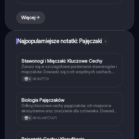
odbierają bodźce z otoczenia. Idealne dla uczniów
biologii i entomologii.
Więcej
Najpopularniejsze notatki: Pajęczaki
4
Stawonogi i Mięczaki: Kluczowe Cechy
Biologia
Zanurz się w szczegółowe porównanie stawonogów i
mięczaków. Dowiedz się o ich wspólnych cechach,
budowie, środowisku życia oraz roli w ekosystemie.
367
0
6
Notatka obejmuje charakterystyki owadów,
pajęczaków, skorupiaków oraz mięczaków, a także ich
znaczenie w przyrodzie i dla człowieka. Idealna do
powtórki przed egzaminem.
Biologia Pajęczaków
Biologia
Odkryj kluczowe cechy pajęczaków, ich miejsce w
ekosystemie oraz znaczenie dla człowieka. Dowiedz
się o budowie, odżywianiu i roli pajęczaków w
10,481
671
6
sieciach pokarmowych. Idealne dla uczniów klasy 6.
Typ: podsumowanie.