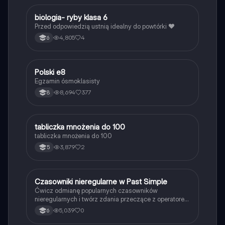
B
biologia- ryby klasa 6
Biologia
Przed odpowiedzią ustnią idealny do powtórki ❤️
4,805
4
6
Polski e8
Język polski
Egzamin ósmoklasisty
8,694
377
8
T
tabliczka mnożenia do 100
Matematyka
tabliczka mnożenia do 100
3,879
2
5
C
Czasowniki nieregularne w Past Simple
Język angielski
Ćwicz odmianę popularnych czasowników
nieregularnych i twórz zdania przeczące z operatorem
didn't w czasie Past Simple.
5,039
0
6