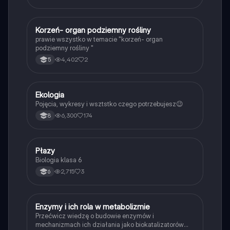
K
Korzeń- organ podziemny rośliny
Biologia
prawie wszystko w temacie "korzeń- organ
podziemny rośliny "
4,402
2
5
Ekologia
Biologia
Pojęcia, wykresy i wsztstko czego potrzebujesz😉
6,300
174
8
P
Płazy
Biologia
Biologia klasa 6
2,715
3
6
E
Enzymy i ich rola w metabolizmie
Biologia
Przećwicz wiedzę o budowie enzymów i
mechanizmach ich działania jako biokatalizatorów