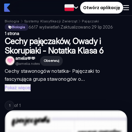
Otwórz aplikację
Biologia
Systemy Klasyfikacji Zwierząt
Pajęczaki
6617
wyświetleń
·
Zaktualizowano
29 lip 2026
·
Biologia
1 strona
Cechy pajęczaków, Owady i
Skorupiaki - Notatka Klasa 6
amelia🫶🫶
Obserwuj
@
amelia.notes
Cechy stawonogów notatka
- Pajęczaki to
fascynująca grupa stawonogów o...
Pokaż więcej
of
1
1