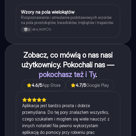
W
Wzory na pola wielokątów
Matematyka
Rozpoznawanie i utrwalanie podstawowych wzorów
na pola prostokątów, kwadratów, trójkątów i trapezów.
4,909
0
6
Zobacz, co mówią o nas nasi
użytkownicy. Pokochali nas —
pokochasz też i Ty
.
4.6
/5
App Store
4.7
/5
Google Play
Aplikacja jest bardzo prosta i dobrze
przemyślana. Do tej pory znalazłem wszystko,
czego szukałem i mogłem się wiele nauczyć z
innych notatek! Na pewno wykorzystam
aplikację do pomocy przy robieniu prac