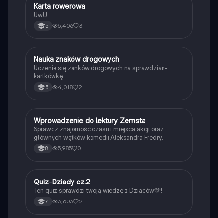
K
Karta rowerowa
Technika
UwU
5,406
3
5
N
Nauka znaków drogowych
Technika
Uczenie się zanków drogowych na sprawdzian-
kartkówkę
4,018
2
5
W
Wprowadzenie do lektury Zemsta
Język polski
Sprawdź znajomość czasu i miejsca akcji oraz
głównych wątków komedii Aleksandra Fredry.
5,985
0
8
Q
Quiz-Dziady cz.2
Język polski
Ten quiz sprawdzi twoją wiedzę z Dziadów🫶!
3,603
2
7