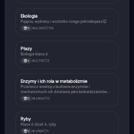
Ekologia
Biologia
Pojęcia, wykresy i wsztstko czego potrzebujesz😉
6,300
174
8
P
Płazy
Biologia
Biologia klasa 6
2,715
3
6
E
Enzymy i ich rola w metabolizmie
Biologia
Przećwicz wiedzę o budowie enzymów i
mechanizmach ich działania jako biokatalizatorów
przyspieszających reakcje.
1,806
0
8
R
Ryby
Biologia
Klasa 6 dział 4, ryby
1,986
1
6