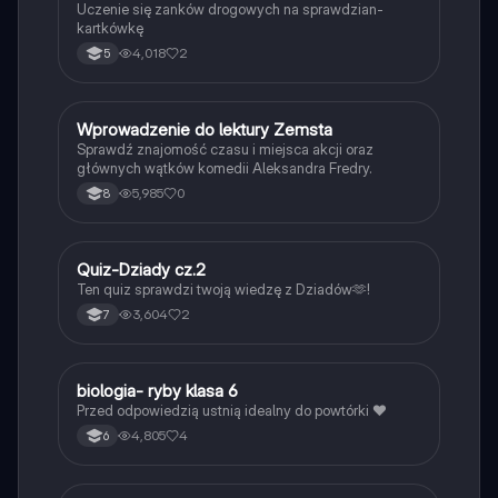
Uczenie się zanków drogowych na sprawdzian-
kartkówkę
4,018
2
5
W
Wprowadzenie do lektury Zemsta
Język polski
Sprawdź znajomość czasu i miejsca akcji oraz
głównych wątków komedii Aleksandra Fredry.
5,985
0
8
Q
Quiz-Dziady cz.2
Język polski
Ten quiz sprawdzi twoją wiedzę z Dziadów🫶!
3,604
2
7
B
biologia- ryby klasa 6
Biologia
Przed odpowiedzią ustnią idealny do powtórki ❤️
4,805
4
6