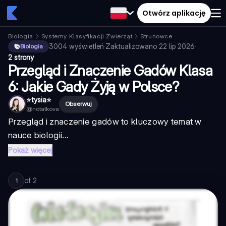
Otwórz aplikację
Biologia
Systemy Klasyfikacji Zwierząt
Strunowce
3004
wyświetleń
·
Zaktualizowano
22 lip 2026
·
Biologia
2 strony
Przegląd i Znaczenie Gadów Klasa
6: Jakie Gady Żyją w Polsce?
⭐️tysia⭐️
Obserwuj
@
notatkova
Przegląd i znaczenie gadów to kluczowy temat w
nauce biologii...
Pokaż więcej
of
2
1