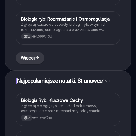
różnice między grupami kręgowców, takimi jak ryby,
płazy, gady, ptaki i ssaki. Idealne dla studentów
biologii i weterynarii.
Biologia ryb: Rozmnażanie i Osmoregulacja
Biologia
Zgłębiaj kluczowe aspekty biologii ryb, w tym ich
rozmnażanie, osmoregulację oraz znaczenie w
ekosystemach. Dowiedz się o różnicach między
1,599
36
2
rybami chrzęstnoszkieletowymi a
kostnoszkieletowymi, ich cechach morfologicznych
oraz roli w sieciach troficznych. Idealne dla uczniów
biologii i pasjonatów przyrody.
Więcej
Najpopularniejsze notatki: Strunowce
9
Biologia Ryb: Kluczowe Cechy
Biologia
Zgłębiaj biologię ryb, ich układ pokarmowy,
osmoregulację oraz mechanizmy oddychania.
Dowiedz się o różnorodności ryb
9,096
151
2
chrzęstnoszkieletowych i kostnoszkieletowych, ich
znaczeniu w ekosystemach oraz adaptacjach do
środowiska wodnego. Idealne dla studentów biologii i