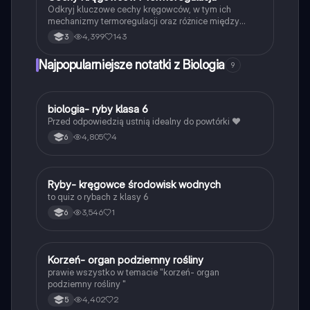
Odkryj kluczowe cechy kręgowców, w tym ich
mechanizmy termoregulacji oraz różnice między
ektotermami a endotermami. Zawiera szczegółowe
4,399
143
3
informacje o krągłoustych, ich budowie, układzie
oddechowym oraz ewolucji łuków skrzelowych.
Najpopularniejsze notatki z Biologia
9
Idealne dla studentów biologii i weterynarii.
B
biologia- ryby klasa 6
Biologia
Przed odpowiedzią ustnią idealny do powtórki ❤️
4,805
4
6
R
Ryby- kręgowce środowisk wodnych
Biologia
to quiz o rybach z klasy 6
3,546
1
6
K
Korzeń- organ podziemny rośliny
Biologia
prawie wszystko w temacie "korzeń- organ
podziemny rośliny "
4,402
2
5