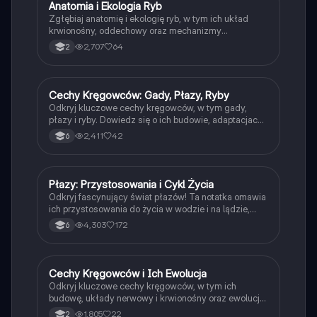
ekologii.
Anatomia i Ekologia Ryb
Biologia
Zgłębiaj anatomię i ekologię ryb, w tym ich układ
krwionośny, oddechowy oraz mechanizmy
reprodukcji. Dowiedz się o różnorodności ryb
2,707
64
2
chrzęstnoszkieletowych i kostnoszkieletowych, ich
adaptacjach do środowiska wodnego oraz roli w
ekosystemach. Idealne dla studentów biologii i
ekologii. Typ: Podsumowanie.
Cechy Kręgowców: Gady, Płazy, Ryby
Biologia
Odkryj kluczowe cechy kręgowców, w tym gady,
płazy i ryby. Dowiedz się o ich budowie, adaptacjach
do środowiska oraz podstawowych narządach
2,411
42
6
oddechowych. Idealne materiały do nauki przed
sprawdzianem lub kartkówką. Zawiera szczegółowe
informacje o charakterystyce każdego z typów
kręgowców.
Płazy: Przystosowania i Cykl Życia
Biologia
Odkryj fascynujący świat płazów! Ta notatka omawia
ich przystosowania do życia w wodzie i na lądzie,
cykl rozwojowy oraz różnorodność gatunków. Idealna
4,303
172
6
dla uczniów klasy 6, zawiera kluczowe informacje o
jajożywności, rozwoju złożonym oraz cechach
charakterystycznych płazów ogoniastych,
bezogonowych i beznogich.
Cechy Kręgowców i Ich Ewolucja
Biologia
Odkryj kluczowe cechy kręgowców, w tym ich
budowę, układy nerwowy i krwionośny oraz ewolucję
układów skrzelowych. Materiał obejmuje porównanie
1,805
22
2