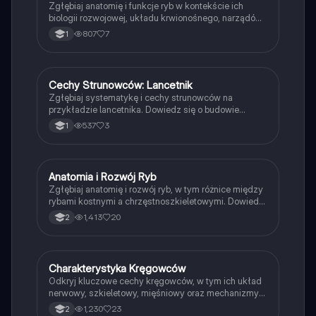
Zgłębiaj anatomię i funkcje ryb w kontekście ich
biologii rozwojowej, układu krwionośnego, narządów
zmysłów oraz adaptacji do środowiska wodnego.
807
7
1
Notatka obejmuje szczegółowe informacje o
strukturze oka, organach słuchu, funkcjonowaniu
serca oraz układzie wydalniczym. Idealna dla
uczniów klasy 2 na poziomie rozszerzonym.
Cechy Strunowców: Lancetnik
Biologia
Zgłębiaj systematykę i cechy strunowców na
przykładzie lancetnika. Dowiedz się o budowie
układu kręgowego, elastycznej strunie grzbietowej
537
3
1
oraz wspólnych cechach strunowców, takich jak
obecność struny grzbietowej i rozwój układu
nerwowego. Idealne dla studentów biologii i zoologii.
Anatomia i Rozwój Ryb
Biologia
Zgłębiaj anatomię i rozwój ryb, w tym różnice między
rybami kostnymi a chrzęstnoszkieletowymi. Dowiedz
się o ich przystosowaniach do życia w wodzie,
1,413
20
2
mechanizmach osmoregulacji oraz układzie
pokarmowym. Idealne dla uczniów biologii w liceum.
Typ: podsumowanie.
Charakterystyka Kręgowców
Biologia
Odkryj kluczowe cechy kręgowców, w tym ich układ
nerwowy, szkieletowy, mięśniowy oraz mechanizmy
termoregulacji. Zrozum ewolucję łuków skrzelowych i
1,230
23
2