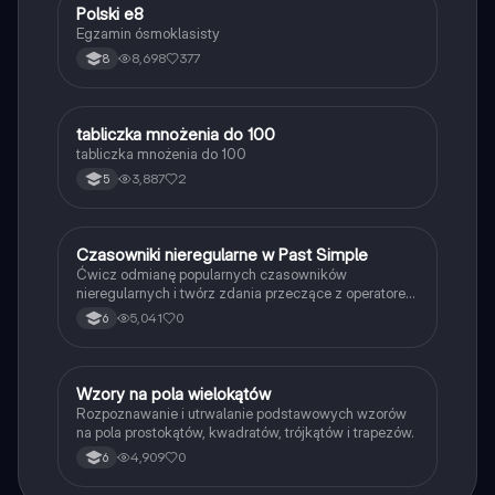
Polski e8
Język polski
Egzamin ósmoklasisty
8,698
377
8
T
tabliczka mnożenia do 100
Matematyka
tabliczka mnożenia do 100
3,887
2
5
C
Czasowniki nieregularne w Past Simple
Język angielski
Ćwicz odmianę popularnych czasowników
nieregularnych i twórz zdania przeczące z operatorem
didn't w czasie Past Simple.
5,041
0
6
W
Wzory na pola wielokątów
Matematyka
Rozpoznawanie i utrwalanie podstawowych wzorów
na pola prostokątów, kwadratów, trójkątów i trapezów.
4,909
0
6