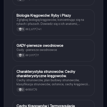
głównych grup kręgowców, takich jak ryby, gady,
ptaki i ssaki, oraz ich adaptacje do różnych
środowisk. Idealne dla studentów biologii i
weterynarii.
Biologia Kręgowców: Ryby i Płazy
Biologia
Zgłębiaj biologię kręgowców, koncentrując się na
rybach i płazach. Dowiedz się o ich anatomii,
przystosowaniach do życia w wodzie, procesach
2,677
41
5
rozmnażania oraz wymianie gazowej. Idealne dla
uczniów klasy 6, którzy chcą zrozumieć różnorodność
i rozwój tych zwierząt. Typ: prezentacja.
GADY-pierwsze owodniowce
Biologia
Gady -pierwsze owodniowce
1,017
7
3
Charakterystyka strunowców. Cechy
Biologia
charakterystyczne kręgowców.
Cechy strunowców, plan budowy strunowców,
klasyfikacja strunowców, osłonice, cechy kręgowców,
porównanie cech głównych grup kręgowców,
550
5
2
pokrycie ciała, ewolucja łuków skrzelowych,
temperatura ciała. Wymagania z nowej podstawy
programowej. Info z podr i net
Cechy Kręgowców i Termoregulacja
Biologia