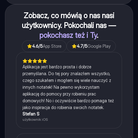
Zobacz, co mówią o nas nasi
użytkownicy. Pokochali nas —
pokochasz też i Ty
.
4.6
/5
App Store
4.7
/5
Google Play
Aplikacja jest bardzo prosta i dobrze
przemyślana. Do tej pory znalazłem wszystko,
czego szukałem i mogłem się wiele nauczyć z
innych notatek! Na pewno wykorzystam
aplikację do pomocy przy robieniu prac
domowych! No i oczywiście bardzo pomaga też
jako inspiracja do robienia swoich notatek.
Stefan S
użytkownik iOS