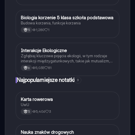
B
Biologia korzenie 5 klasa szkoła podstawowa
Biologia
Budowa korzenia, funkcje korzenia
1,280
1
5
Interakcje Ekologiczne
Biologia
Zgłębiaj kluczowe pojęcia ekologii, w tym rodzaje
interakcji międzygatunkowych, takie jak mutualizm,
komensalizm, drapieżnictwo i pasożytnictwo.
5,035
81
6
Dowiedz się o strukturze populacji, ekosystemach
oraz zależnościach pokarmowych. Idealne dla
Najpopularniejsze notatki
9
studentów biologii i ekologii. Typ: podsumowanie.
K
Karta rowerowa
Technika
UwU
5,406
3
5
N
Nauka znaków drogowych
Technika