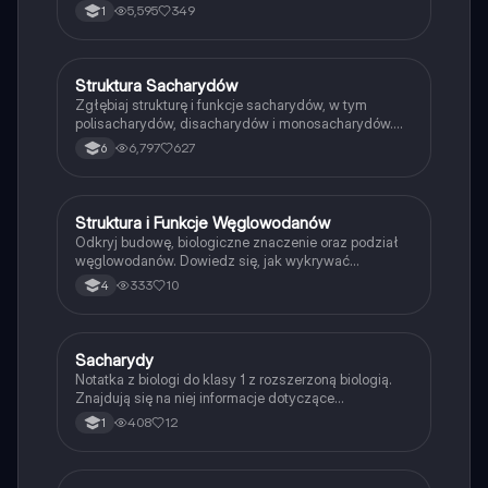
monosacharydach, oligosacharydach i
5,595
349
1
polisacharydach, ich roli w organizmach oraz
zastosowaniach w biologii. Idealne dla uczniów klasy
1. Typ: prezentacja.
Struktura Sacharydów
Biologia
Zgłębiaj strukturę i funkcje sacharydów, w tym
polisacharydów, disacharydów i monosacharydów.
Dowiedz się o ich roli w organizmach, takich jak
6,797
627
6
glikogen, celuloza i chityna. Idealne dla studentów
biologii i nauk przyrodniczych. Typ: podsumowanie.
Struktura i Funkcje Węglowodanów
Biologia
Odkryj budowę, biologiczne znaczenie oraz podział
węglowodanów. Dowiedz się, jak wykrywać
monosacharydy i polisacharydy w materiałach
333
10
4
biologicznych. Idealne dla studentów biologii i nauk
przyrodniczych.
Sacharydy
Biologia
Notatka z biologi do klasy 1 z rozszerzoną biologią.
Znajdują się na niej informacje dotyczące
sacharydów-cukrów. Monosacharydy,
408
12
1
oligosacharydy i polisacharydy. Została stworzona na
podstawie podręcznika z Nowej Ery do rozszerzonej
biologi z klasy 1.