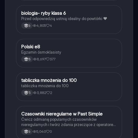
B
biologia- ryby klasa 6
Biologia
Przed odpowiedzią ustnią idealny do powtórki ❤️
4,805
4
6
Polski e8
Język polski
Egzamin ósmoklasisty
8,697
377
8
T
tabliczka mnożenia do 100
Matematyka
tabliczka mnożenia do 100
3,882
2
5
C
Czasowniki nieregularne w Past Simple
Język angielski
Ćwicz odmianę popularnych czasowników
nieregularnych i twórz zdania przeczące z operatorem
didn't w czasie Past Simple.
5,040
0
6