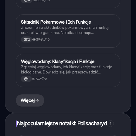
biologicznych. Idealne dla studentów biologii i nauk
przyrodniczych.
Składniki Pokarmowe i Ich Funkcje
Biologia
Zrozumienie składników pokarmowych, ich funkcji
oraz roli w organizmie. Notatka obejmuje
makroskładniki, cykl mocznikowy, struktury
394
10
2
węglowodanów, białek, lipidów oraz ich znaczenie w
diecie. Idealna dla studentów biologii i dietetyki.
Węglowodany: Klasyfikacja i Funkcje
Biologia
Zgłębiaj węglowodany, ich klasyfikację oraz funkcje
biologiczne. Dowiedz się, jak przeprowadzić
doświadczenie wykrywające skrobię i celulozę.
376
6
1
Idealne dla studentów biologii i chemii. Obejmuje
monosacharydy, oligosacharydy i polisacharydy.
Więcej
Najpopularniejsze notatki: Polisacharyd
9