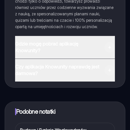
chodzi tylko o odpowiedzi, towarzysz prowadzi
również uczniów przez codzienne wyzwania związane
z nauką, ze spersonalizowanymi planami nauki,
quizami lub treściami na czacie i 100% personalizacją
opartą na umiejętnościach i rozwoju uczniów.
Gdzie mogę pobrać aplikację
Knowunity?
Aplikację możesz pobrać z Google Play i Apple Store.
Czy aplikacja Knowunity naprawdę jest
darmowa?
Tak, masz całkowicie darmowy dostęp do wszystkich
notatek w aplikacji, możesz w każdej chwili rozmawiać
z Ekspertami lub ich obserwować. Możesz użyć
punktów, aby odblokować pewne funkcje w aplikacji,
które również możesz otrzymać za darmo. Dodatkowo
Podobne notatki
oferujemy usługę Knowunity Premium, która pozwala
na odblokowanie większej liczby funkcji.
Biologia