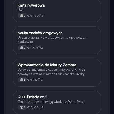
K
Karta rowerowa
Technika
UwU
5,406
3
5
N
Nauka znaków drogowych
Technika
Uczenie się zanków drogowych na sprawdzian-
kartkówkę
4,018
2
5
W
Wprowadzenie do lektury Zemsta
Język polski
Sprawdź znajomość czasu i miejsca akcji oraz
głównych wątków komedii Aleksandra Fredry.
5,985
0
8
Q
Quiz-Dziady cz.2
Język polski
Ten quiz sprawdzi twoją wiedzę z Dziadów🫶!
3,604
2
7