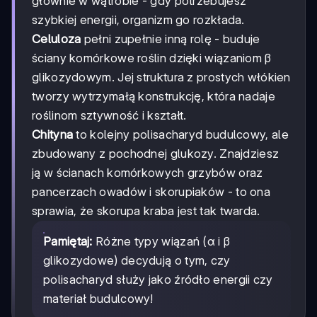
głównie w wątrobie - gdy potrzebujesz
szybkiej energii, organizm go rozkłada.
Celuloza
pełni zupełnie inną rolę - buduje
ściany komórkowe roślin dzięki wiązaniom β
glikozydowym. Jej struktura z prostych włókien
tworzy wytrzymałą konstrukcję, która nadaje
roślinom sztywność i kształt.
Chityna
to kolejny polisacharyd budulcowy, ale
zbudowany z pochodnej glukozy. Znajdziesz
ją w ścianach komórkowych grzybów oraz
pancerzach owadów i skorupiaków - to ona
sprawia, że skorupa kraba jest tak twarda.
Pamiętaj:
Różne typy wiązań (α i β
glikozydowe) decydują o tym, czy
polisacharyd służy jako źródło energii czy
materiał budulcowy!