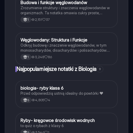
Budowa i funkcje węglowodanów
Biologia
Zrozumienie struktury i znaczenia węglowodanów w
organizmach. Ta notatka omawia cukry proste,
dwucukry i wielocukry, ich właściwości oraz rolę jako
2,151
37
1
materiałów zapasowych i budulcowych. Idealna dla
uczniów przygotowujących się do egzaminów z
biologii.
Węglowodany: Struktura i Funkcje
Biologia
Odkryj budowę i znaczenie węglowodanów, w tym
monosacharydów, disacharydów i polisacharydów.
Dowiedz się o kluczowych cukrach, takich jak
3,248
86
1
glukoza, fruktoza, skrobia i celuloza, oraz ich roli jako
źródła energii i materiałów zapasowych w
Najpopularniejsze notatki z Biologia
9
organizmach roślinnych i zwierzęcych. Typ:
Podsumowanie.
B
biologia- ryby klasa 6
Biologia
Przed odpowiedzią ustnią idealny do powtórki ❤️
4,805
4
6
R
Ryby- kręgowce środowisk wodnych
Biologia
to quiz o rybach z klasy 6
3,546
1
6