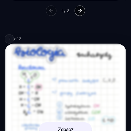
1
/
3
of
3
1
Zobacz