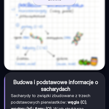
Budowa i podstawowe informacje o
sacharydach
Sacharydy to związki zbudowane z trzech
podstawowych pierwiastków:
węgla (C)
,
wodoru (H)
i
tlenu (O)
. W ich strukturze