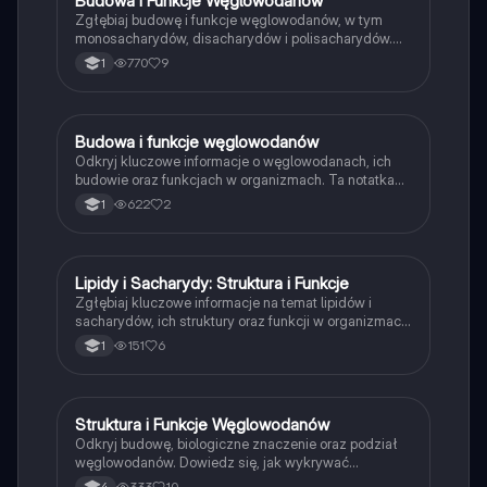
Budowa i Funkcje Węglowodanów
Zgłębiaj budowę i funkcje węglowodanów, w tym
monosacharydów, disacharydów i polisacharydów.
Dowiedz się o ich roli w organizmach, testach na
770
9
1
węglowodany oraz znaczeniu w strukturze
komórkowej. Idealne dla uczniów biologii na poziomie
rozszerzonym.
Budowa i funkcje węglowodanów
Biologia
Odkryj kluczowe informacje o węglowodanach, ich
budowie oraz funkcjach w organizmach. Ta notatka
omawia monosacharydy, disacharydy i polisacharydy,
622
2
1
ich właściwości oraz znaczenie energetyczne.
Idealna dla studentów biologii i chemii. Typ:
podsumowanie.
Lipidy i Sacharydy: Struktura i Funkcje
Biologia
Zgłębiaj kluczowe informacje na temat lipidów i
sacharydów, ich struktury oraz funkcji w organizmach.
Dowiedz się o rodzajach lipidów, ich rolach
151
6
1
energetycznych i budulcowych, a także o różnych
typach sacharydów, ich właściwościach i
zastosowaniach. Idealne dla studentów biologii i nauk
przyrodniczych. Typ: Podsumowanie.
Struktura i Funkcje Węglowodanów
Biologia
Odkryj budowę, biologiczne znaczenie oraz podział
węglowodanów. Dowiedz się, jak wykrywać
monosacharydy i polisacharydy w materiałach
333
10
4