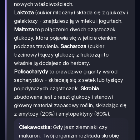
nowych właściwościach.
Laktoza
(cukier mleczny) składa się z glukozy i
galaktozy - znajdziesz ją w mleku i jogurtach.
Maltoza
to połączenie dwóch cząsteczek
glukozy, która pojawia się w jelicie cienkim
podczas trawienia.
Sacharoza
(cukier
trzcinowy) łączy glukozę z fruktozą i to
właśnie ją dodajesz do herbaty.
Polisacharydy
to prawdziwe giganty wśród
sacharydów - składają się z setek lub tysięcy
pojedynczych cząsteczek.
Skrobia
zbudowana jest z reszt glukozy i stanowi
główny materiał zapasowy roślin, składając się
z amylozy (20%) i amylopektyny (80%).
Ciekawostka:
Gdy jesz ziemniaki czy
makaron, Twój organizm rozkłada skrobię