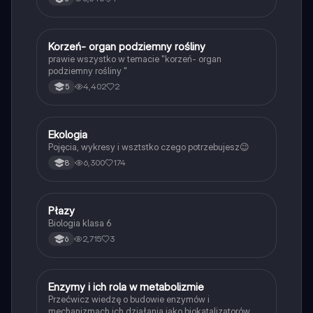
K
Korzeń- organ podziemny rośliny
Biologia
prawie wszystko w temacie "korzeń- organ
podziemny rośliny "
4,402
2
5
Ekologia
Biologia
Pojęcia, wykresy i wsztstko czego potrzebujesz😉
6,300
174
8
P
Płazy
Biologia
Biologia klasa 6
2,715
3
6
E
Enzymy i ich rola w metabolizmie
Biologia
Przećwicz wiedzę o budowie enzymów i
mechanizmach ich działania jako biokatalizatorów