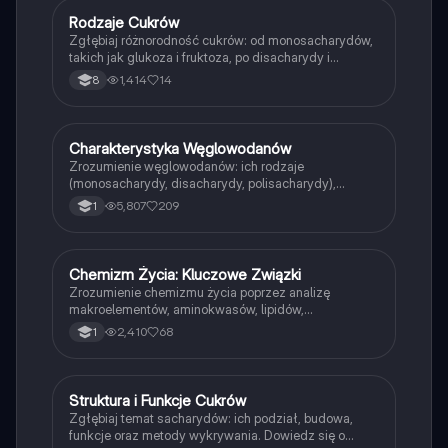
Rodzaje Cukrów
Biologia
Zgłębiaj różnorodność cukrów: od monosacharydów,
takich jak glukoza i fruktoza, po disacharydy i
polisacharydy, w tym skrobię i celulozę. Dowiedz się o
1,414
14
8
ich strukturze chemicznej, właściwościach oraz roli w
organizmach roślinnych. Idealne dla studentów
biologii i chemii. Typ: podsumowanie.
Charakterystyka Węglowodanów
Biologia
Zrozumienie węglowodanów: ich rodzaje
(monosacharydy, disacharydy, polisacharydy),
budowa chemiczna oraz funkcje w organizmach.
5,807
209
1
Dowiedz się o glukozie, fruktozie, skrobi i innych
cukrach. Idealne dla uczniów i studentów biologii.
Chemizm Życia: Kluczowe Związki
Biologia
Zrozumienie chemizmu życia poprzez analizę
makroelementów, aminokwasów, lipidów,
węglowodanów i ich funkcji w organizmach. Notatka
2,410
68
1
zawiera szczegółowe informacje o strukturze białek,
metabolizmie oraz roli mikroelementów. Idealna do
nauki przed maturą z biologii.
Struktura i Funkcje Cukrów
Biologia
Zgłębiaj temat sacharydów: ich podział, budowa,
funkcje oraz metody wykrywania. Dowiedz się o