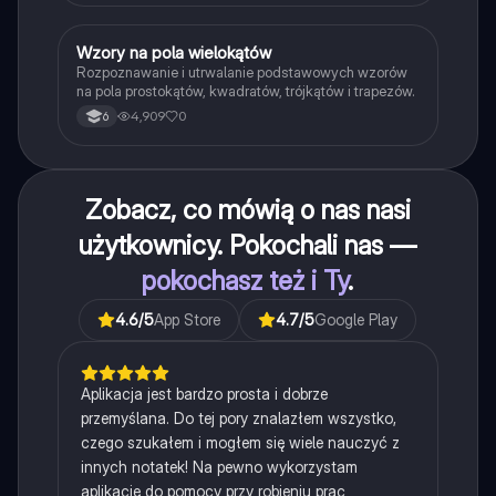
W
Wzory na pola wielokątów
Matematyka
Rozpoznawanie i utrwalanie podstawowych wzorów
na pola prostokątów, kwadratów, trójkątów i trapezów.
4,909
0
6
Zobacz, co mówią o nas nasi
użytkownicy. Pokochali nas —
pokochasz też i Ty
.
4.6
/5
App Store
4.7
/5
Google Play
Aplikacja jest bardzo prosta i dobrze
przemyślana. Do tej pory znalazłem wszystko,
czego szukałem i mogłem się wiele nauczyć z
innych notatek! Na pewno wykorzystam
aplikację do pomocy przy robieniu prac