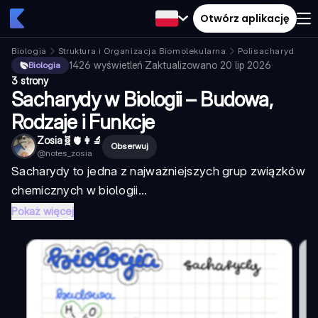
Otwórz aplikację
Biologia
Struktura i Organizacja Biomolekularna
Polisacharyd
1426
wyświetleń
·
Zaktualizowano
20 lip 2026
·
Biologia
3 strony
Sacharydy w Biologii – Budowa,
Rodzaje i Funkcje
Zosia🧬🫀👩‍🔬
Obserwuj
@
notes_zosia
Sacharydy to jedna z najważniejszych grup związków
chemicznych w biologii...
Pokaż więcej