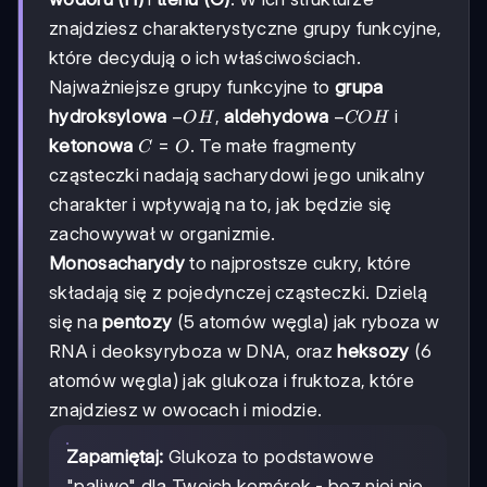
znajdziesz charakterystyczne grupy funkcyjne,
które decydują o ich właściwościach.
Najważniejsze grupy funkcyjne to
grupa
-
−
-
−
hydroksylowa
,
aldehydowa
i
O
H
CO
H
OH
COH
C=O
=
ketonowa
. Te małe fragmenty
C
O
cząsteczki nadają sacharydowi jego unikalny
charakter i wpływają na to, jak będzie się
zachowywał w organizmie.
Monosacharydy
to najprostsze cukry, które
składają się z pojedynczej cząsteczki. Dzielą
się na
pentozy
(5 atomów węgla) jak ryboza w
RNA i deoksyryboza w DNA, oraz
heksozy
(6
atomów węgla) jak glukoza i fruktoza, które
znajdziesz w owocach i miodzie.
Zapamiętaj:
Glukoza to podstawowe
"paliwo" dla Twoich komórek - bez niej nie