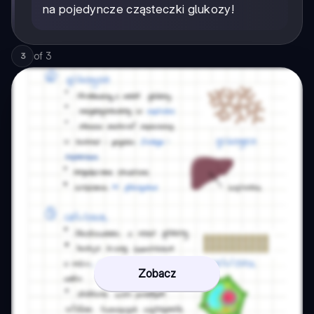
na pojedyncze cząsteczki glukozy!
of
3
3
Zobacz