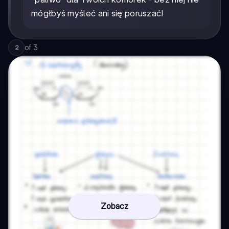
mógłbyś myśleć ani się poruszać!
of
3
2
Zobacz