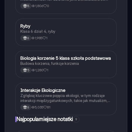
przyspieszających reakcje.
1,806
0
8
R
Ryby
Biologia
Klasa 6 dział 4, ryby
1,985
1
6
B
Biologia korzenie 5 klasa szkoła podstawowa
Biologia
Budowa korzenia, funkcje korzenia
1,280
1
5
Interakcje Ekologiczne
Biologia
Zgłębiaj kluczowe pojęcia ekologii, w tym rodzaje
interakcji międzygatunkowych, takie jak mutualizm,
komensalizm, drapieżnictwo i pasożytnictwo.
5,035
81
6
Dowiedz się o strukturze populacji, ekosystemach
oraz zależnościach pokarmowych. Idealne dla
Najpopularniejsze notatki
9
studentów biologii i ekologii. Typ: podsumowanie.