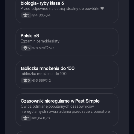
B
biologia- ryby klasa 6
Biologia
Przed odpowiedzią ustnią idealny do powtórki ❤️
4,805
4
6
Polski e8
Język polski
Egzamin ósmoklasisty
8,698
377
8
T
tabliczka mnożenia do 100
Matematyka
tabliczka mnożenia do 100
3,889
2
5
C
Czasowniki nieregularne w Past Simple
Język angielski
Ćwicz odmianę popularnych czasowników
nieregularnych i twórz zdania przeczące z operatorem
didn't w czasie Past Simple.
5,041
0
6