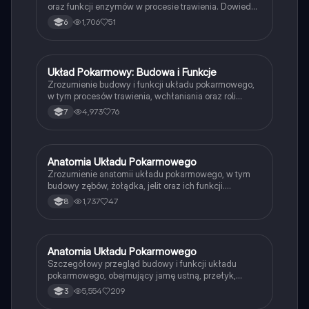
oraz funkcji enzymów w procesie trawienia. Dowiedz
się, jak różne enzymy, takie jak amylaza i lipaza,
1,706
51
6
działają w jamie ustnej i jelicie cienkim, oraz jak
wątroba i woreczek żółciowy wspierają metabolizm.
Idealne dla studentów biologii i medycyny.
Układ Pokarmowy: Budowa i Funkcje
Biologia
Zrozumienie budowy i funkcji układu pokarmowego,
w tym procesów trawienia, wchłaniania oraz roli
gruczołów trawiennych. Dowiedz się o mechanice
4,973
76
7
rozdrabniania pokarmu, uzębieniu oraz kluczowych
etapach przewodu pokarmowego. Idealne dla
uczniów przygotowujących się do egzaminów z
biologii.
Anatomia Układu Pokarmowego
Biologia
Zrozumienie anatomii układu pokarmowego, w tym
budowy zębów, żołądka, jelit oraz ich funkcji.
Prezentacja zawiera szczegółowe opisy struktur,
1,737
47
8
takich jak jama ustna, przełyk, wątroba i trzustka, z
elementami języka angielskiego. Idealna dla
studentów biologii i medycyny.
Anatomia Układu Pokarmowego
Biologia
Szczegółowy przegląd budowy i funkcji układu
pokarmowego, obejmujący jamę ustną, przełyk,
żołądek, trzustkę oraz inne kluczowe elementy.
5,554
209
3
Dowiedz się o strukturze tkanek, enzymach