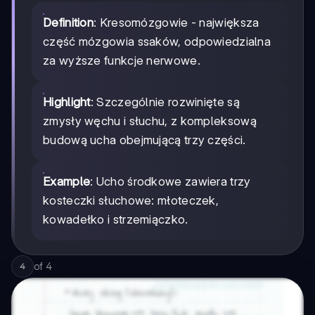
Definition
: Kresomózgowie - największa
część mózgowia ssaków, odpowiedzialna
za wyższe funkcje nerwowe.
Highlight
: Szczególnie rozwinięte są
zmysły węchu i słuchu, z kompleksową
budową ucha obejmującą trzy części.
Example
: Ucho środkowe zawiera trzy
kosteczki słuchowe: młoteczek,
kowadełko i strzemiączko.
of
4
4