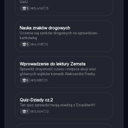
UwU
5,406
3
5
N
Nauka znaków drogowych
Technika
Uczenie się zanków drogowych na sprawdzian-
kartkówkę
4,018
2
5
W
Wprowadzenie do lektury Zemsta
Język polski
Sprawdź znajomość czasu i miejsca akcji oraz
głównych wątków komedii Aleksandra Fredry.
5,985
0
8
Q
Quiz-Dziady cz.2
Język polski
Ten quiz sprawdzi twoją wiedzę z Dziadów🫶!
3,604
2
7