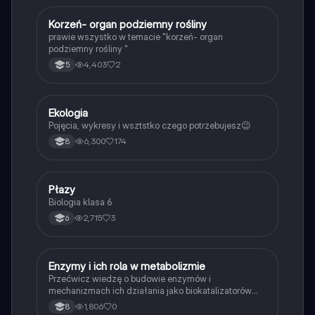
K
Korzeń- organ podziemny rośliny
Biologia
prawie wszystko w temacie "korzeń- organ
podziemny rośliny "
4,403
2
5
Ekologia
Biologia
Pojęcia, wykresy i wsztstko czego potrzebujesz😉
6,300
174
8
P
Płazy
Biologia
Biologia klasa 6
2,715
3
6
E
Enzymy i ich rola w metabolizmie
Biologia
Przećwicz wiedzę o budowie enzymów i
mechanizmach ich działania jako biokatalizatorów
przyspieszających reakcje.
1,806
0
8