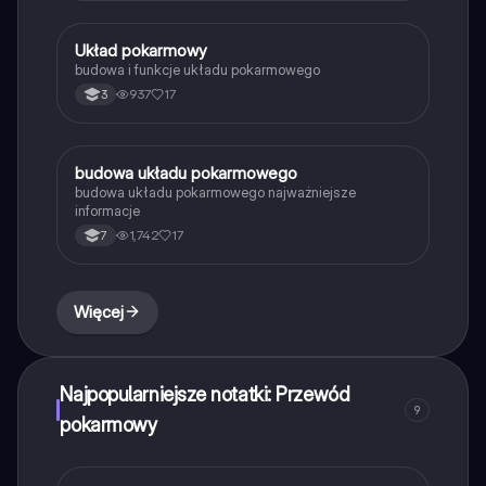
trawiennych oraz procesach trawienia. Idealne dla
studentów biologii i anatomii.
Układ pokarmowy
Biologia
budowa i funkcje układu pokarmowego
937
17
3
budowa układu pokarmowego
Biologia
budowa układu pokarmowego najważniejsze
informacje
1,742
17
7
Więcej
Najpopularniejsze notatki: Przewód
9
pokarmowy