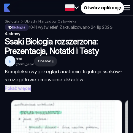
Otwórz aplikację
Biologia
Układy Narządów Człowieka
1041
wyświetleń
·
Zaktualizowano
24 lip 2026
·
Biologia
4 strony
Ssaki Biologia rozszerzona:
Prezentacja, Notatki i Testy
emi
E
Obserwuj
@
emi_yuye
Kompleksowy przegląd anatomii i fizjologii ssaków
-
szczegółowe omówienie układów:...
Pokaż więcej