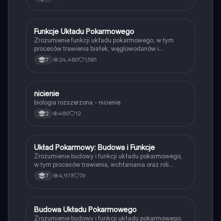
Funkcje Układu Pokarmowego
Biologia
Zrozumienie funkcji układu pokarmowego, w tym
procesów trawienia białek, węglowodanów i
tłuszczów. Dowiedz się o roli enzymów, gruczołów
24,480
1,581
7
trawiennych oraz strukturze białek i węglowodanów.
Materiał obejmuje mechaniczne i chemiczne aspekty
trawienia oraz funkcje poszczególnych odcinków
układu pokarmowego. Typ: Podsumowanie.
nicienie
Biologia
biologia rozszerzona - nicienie
480
12
2
Układ Pokarmowy: Budowa i Funkcje
Biologia
Zrozumienie budowy i funkcji układu pokarmowego,
w tym procesów trawienia, wchłaniania oraz roli
gruczołów trawiennych. Dowiedz się o mechanice
4,973
76
7
rozdrabniania pokarmu, uzębieniu oraz kluczowych
etapach przewodu pokarmowego. Idealne dla
uczniów przygotowujących się do egzaminów z
biologii.
Budowa Układu Pokarmowego
Biologia
Zrozumienie budowy i funkcji układu pokarmowego.