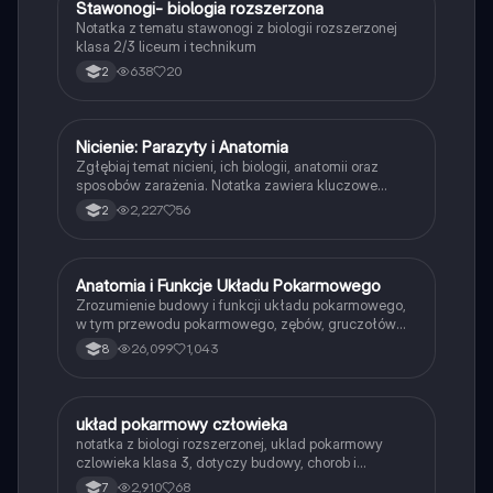
Stawonogi- biologia rozszerzona
Biologia
Notatka z tematu stawonogi z biologii rozszerzonej
klasa 2/3 liceum i technikum
638
20
2
Nicienie: Parazyty i Anatomia
Biologia
Zgłębiaj temat nicieni, ich biologii, anatomii oraz
sposobów zarażenia. Notatka zawiera kluczowe
informacje o parazytach, ich cyklu życiowym,
2,227
56
2
układzie pokarmowym oraz mechanizmach
oddychania. Idealna do powtórki przed maturą z
biologii. Typ: notatka z wykładu.
Anatomia i Funkcje Układu Pokarmowego
Biologia
Zrozumienie budowy i funkcji układu pokarmowego,
w tym przewodu pokarmowego, zębów, gruczołów
oraz procesów trawienia. Dowiedz się o roli błon,
26,099
1,043
8
enzymów i mikrobiomu w trawieniu oraz wchłanianiu
składników odżywczych. Idealne dla studentów
biologii i medycyny.
układ pokarmowy człowieka
Biologia
notatka z biologi rozszerzonej, uklad pokarmowy
czlowieka klasa 3, dotyczy budowy, chorob i
profilaktyki ukladu
2,910
68
7