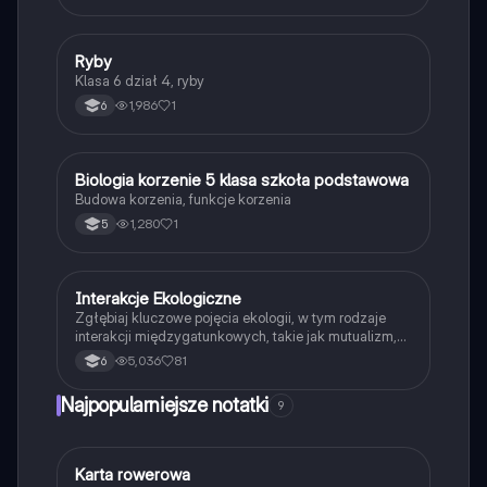
R
Ryby
Biologia
Klasa 6 dział 4, ryby
1,986
1
6
B
Biologia korzenie 5 klasa szkoła podstawowa
Biologia
Budowa korzenia, funkcje korzenia
1,280
1
5
Interakcje Ekologiczne
Biologia
Zgłębiaj kluczowe pojęcia ekologii, w tym rodzaje
interakcji międzygatunkowych, takie jak mutualizm,
komensalizm, drapieżnictwo i pasożytnictwo.
5,036
81
6
Dowiedz się o strukturze populacji, ekosystemach
oraz zależnościach pokarmowych. Idealne dla
Najpopularniejsze notatki
9
studentów biologii i ekologii. Typ: podsumowanie.
K
Karta rowerowa
Technika