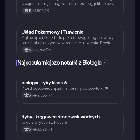
Obejmuje jamę ustną, wątrobę, trzustkę, jelita oraz
enzymy trawienne. Idealne dla uczniów klas 5-7.
506
9
5
Dowiedz się, gdzie zachodzi trawienie i jakie są
skutki niewłaściwej higieny jamy ustnej.
Układ Pokarmowy i Trawienie
Biologia
Zgłębiaj tajniki układu pokarmowego, jego budowy
oraz funkcji enzymów w procesie trawienia. Dowiedz
się, jak różne enzymy, takie jak amylaza i lipaza,
1,706
51
6
działają w jamie ustnej i jelicie cienkim, oraz jak
wątroba i woreczek żółciowy wspierają metabolizm.
Najpopularniejsze notatki z Biologia
9
Idealne dla studentów biologii i medycyny.
B
biologia- ryby klasa 6
Biologia
Przed odpowiedzią ustnią idealny do powtórki ❤️
4,805
4
6
R
Ryby- kręgowce środowisk wodnych
Biologia
to quiz o rybach z klasy 6
3,546
1
6