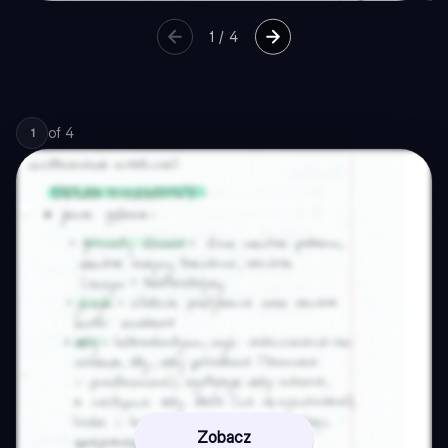
1
/
4
of
4
1
Zobacz