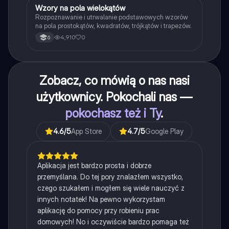
W
Wzory na pola wielokątów
Matematyka
Rozpoznawanie i utrwalanie podstawowych wzorów
na pola prostokątów, kwadratów, trójkątów i trapezów.
4,910
0
6
Zobacz, co mówią o nas nasi
użytkownicy. Pokochali nas —
pokochasz też i Ty
.
4.6
/5
App Store
4.7
/5
Google Play
Aplikacja jest bardzo prosta i dobrze
przemyślana. Do tej pory znalazłem wszystko,
czego szukałem i mogłem się wiele nauczyć z
innych notatek! Na pewno wykorzystam
aplikację do pomocy przy robieniu prac
domowych! No i oczywiście bardzo pomaga też