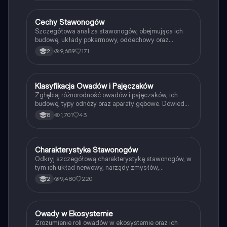
do nauki o bezkręgowcach.
Cechy Stawonogów
Biologia
Szczegółowa analiza stawonogów, obejmująca ich
budowę, układy pokarmowy, oddechowy oraz
reprodukcję. Idealna notatka dla uczniów
9,689
171
2
przygotowujących się do matury z biologii na
poziomie rozszerzonym. Zawiera kluczowe
informacje o narządach zmysłów, wydalnictwie oraz
różnorodności stawonogów, w tym pajęczaków i
Klasyfikacja Owadów i Pajęczaków
Biologia
owadów.
Zgłębiaj różnorodność owadów i pajęczaków, ich
budowę, typy odnóży oraz aparaty gębowe. Dowiedz
się o segmentacji ciała, szkieletach zewnętrznych
1,701
43
8
oraz ich rolach w ekosystemie. Idealne dla studentów
biologii i ekologii. Typ: podsumowanie.
Charakterystyka Stawonogów
Biologia
Odkryj szczegółową charakterystykę stawonogów, w
tym ich układ nerwowy, narządy zmysłów,
osmoregulację, układ wydalniczy oraz procesy
9,480
220
2
rozmnażania i rozwoju. Dowiedz się o różnorodności
ich budowy morfologicznej oraz funkcjach
poszczególnych tagm. Idealne dla studentów biologii
i entomologii. Typ: podsumowanie.
Owady w Ekosystemie
Biologia
Zrozumienie roli owadów w ekosystemie oraz ich