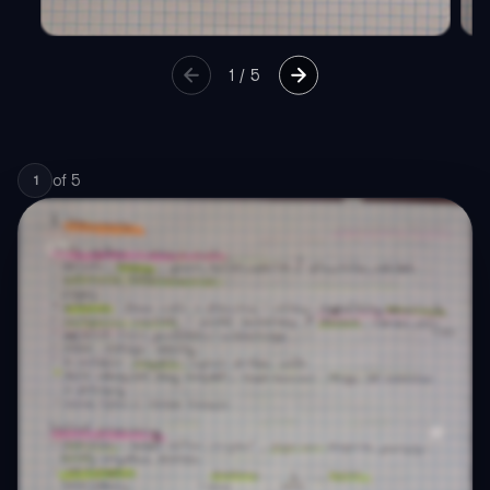
1
/
5
of
5
1