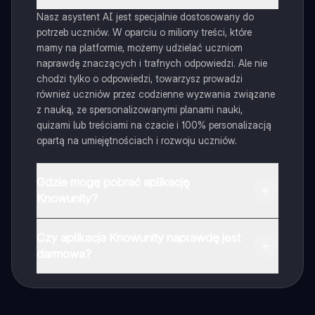
Nasz asystent AI jest specjalnie dostosowany do
potrzeb uczniów. W oparciu o miliony treści, które
mamy na platformie, możemy udzielać uczniom
naprawdę znaczących i trafnych odpowiedzi. Ale nie
chodzi tylko o odpowiedzi, towarzysz prowadzi
również uczniów przez codzienne wyzwania związane
z nauką, ze spersonalizowanymi planami nauki,
quizami lub treściami na czacie i 100% personalizacją
opartą na umiejętnościach i rozwoju uczniów.
Gdzie mogę pobrać aplikację
Knowunity?
Aplikację możesz pobrać z Google Play i Apple Store.
Czy aplikacja Knowunity naprawdę jest
darmowa?
Tak, masz całkowicie darmowy dostęp do wszystkich
notatek w aplikacji, możesz w każdej chwili rozmawiać
z Ekspertami lub ich obserwować. Możesz użyć