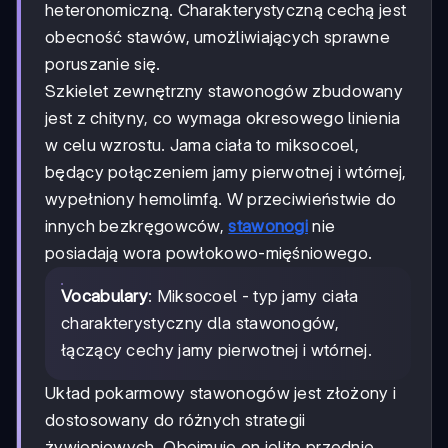
heteronomiczną. Charakterystyczną cechą jest
obecność stawów, umożliwiających sprawne
poruszanie się.
Szkielet zewnętrzny stawonogów zbudowany
jest z chityny, co wymaga okresowego linienia
w celu wzrostu. Jama ciała to miksocoel,
będący połączeniem jamy pierwotnej i wtórnej,
wypełniony hemolimfą. W przeciwieństwie do
innych bezkręgowców,
stawonogi
nie
posiadają wora powłokowo-mięśniowego.
Vocabulary
: Miksocoel - typ jamy ciała
charakterystyczny dla stawonogów,
łączący cechy jamy pierwotnej i wtórnej.
Układ pokarmowy stawonogów jest złożony i
dostosowany do różnych strategii
żywieniowych. Obejmuje on jelito przednie,