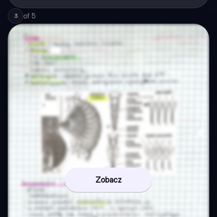
of
5
3
Zobacz