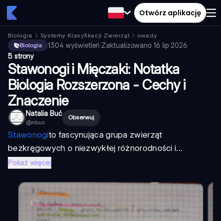
Otwórz aplikację
Biologia
Systemy Klasyfikacji Zwierząt
owady
1304
wyświetleń
·
Zaktualizowano
16 lip 2026
·
Biologia
5 strony
Stawonogi i Mięczaki: Notatka
Biologia Rozszerzona - Cechy i
Znaczenie
Natalia Buć
Obserwuj
@
nbuc
Stawonogi
to fascynująca grupa zwierząt
bezkręgowych o niezwykłej różnorodności i...
Pokaż więcej