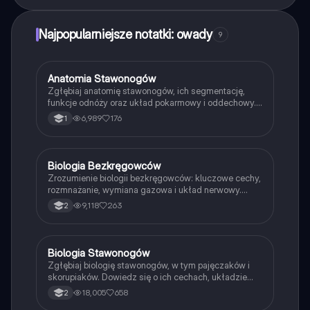
Najpopularniejsze notatki: owady
9
Anatomia Stawonogów
Biologia
Zgłębiaj anatomię stawonogów, ich segmentację,
funkcje odnóży oraz układ pokarmowy i oddechowy.
Dowiedz się o różnorodności stawonogów, w tym
6,989
176
1
owadów i pajęczaków, oraz ich unikalnych cechach,
takich jak chitynowy oskórek i otwarty układ
krwionośny. Idealne dla studentów biologii i
entomologii.
Biologia Bezkręgowców
Biologia
Zrozumienie biologii bezkręgowców: kluczowe cechy,
rozmnażanie, wymiana gazowa i układ nerwowy.
Obejmuje omówienie stawonogów, pierścienic,
9,118
263
2
parzydełkowców oraz ich unikalnych adaptacji.
Idealne podsumowanie do nauki przed egzaminem.
Biologia Stawonogów
Biologia
Zgłębiaj biologię stawonogów, w tym pajęczaków i
skorupiaków. Dowiedz się o ich cechach, układzie
nerwowym, narządach zmysłów oraz cyklu życia.
18,005
658
2
Materiał przeznaczony dla uczniów klasy 2, idealny