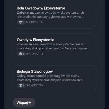
dla studentów biologii i entomologii.
Rola Owadów w Ekosystemie
Biologia
Zgłębiaj znaczenie owadów w ekosystemie, ich
różnorodność, aparaty gębowe oraz wpływ na
środowisko. Dowiedz się, jak owady przyczyniają się
2,817
105
6
do zapylania, tworzenia próchnicy i są częścią sieci
pokarmowych. Idealne dla studentów biologii i
entomologii. Typ: podsumowanie.
Owady w Ekosystemie
Biologia
Zrozumienie roli owadów w ekosystemie oraz ich
charakterystyki jako stawonogów. Notatka omawia
budowę zewnętrzną owadów, ich zdolności do lotu,
4,097
113
6
różnorodność pokarmową oraz znaczenie w zapylaniu
i tworzeniu próchnicy. Idealna dla uczniów klasy 6.
Typ: podsumowanie.
Biologia Stawonogów
Biologia
Odkryj różnorodność stawonogów, ich cechy
charakterystyczne oraz miejsca występowania.
Dowiedz się o budowie ciała, segmentacji, odnóżach i
2,433
70
6
funkcjach zmysłów. Materiał obejmuje skorupiaki,
owady i pajęczaki, idealny dla uczniów biologii.
Więcej