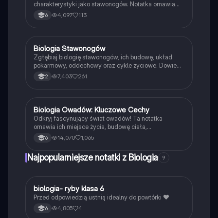
charakterystyki jako stawonogów. Notatka omawia
budowę zewnętrzną owadów, ich zdolności do lotu,
4,097
113
6
różnorodność pokarmową oraz znaczenie w zapylaniu
i tworzeniu próchnicy. Idealna dla uczniów klasy 6.
Typ: podsumowanie.
Biologia Stawonogów
Biologia
Zgłębiaj biologię stawonogów, ich budowę, układ
pokarmowy, oddechowy oraz cykle życiowe. Dowiedz
się o różnorodności owadów, pajęczaków i
7,403
261
2
skorupiaków, ich funkcjach w ekosystemie oraz
mechanizmach rozwoju. Idealne dla studentów
biologii i entomologii.
Biologia Owadów: Kluczowe Cechy
Biologia
Odkryj fascynujący świat owadów! Ta notatka
omawia ich miejsce życia, budowę ciała,
różnorodność aparatów gębowych oraz znaczenie w
14,070
1,065
6
ekosystemie. Idealna dla uczniów klasy 6, zawiera
kluczowe informacje o owadach lądowych i ich rolach
Najpopularniejsze notatki z Biologia
9
w przyrodzie.
B
biologia- ryby klasa 6
Biologia
Przed odpowiedzią ustnią idealny do powtórki ❤️
4,805
4
6