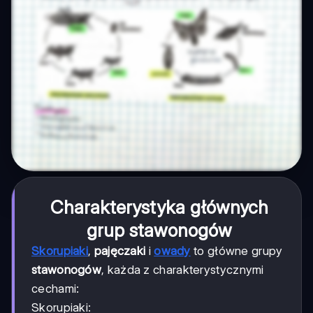
Charakterystyka głównych
grup stawonogów
Skorupiaki
,
pajęczaki
i
owady
to główne grupy
stawonogów
, każda z charakterystycznymi
cechami:
Skorupiaki: