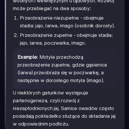
wodnych i wewnętrznym u lądowych. Rozwój
może przebiegać na dwa sposoby:
Przeobrażenie niezupełne - obejmuje
stadia: jajo, larwa, imago (osobnik dorosły).
Przeobrażenie zupełne - obejmuje stadia:
jajo, larwa, poczwarka, imago.
Example
: Motyle przechodzą
przeobrażenie zupełne, gdzie gąsienica
(larwa) przeobraża się w poczwarkę, a
następnie w dorosłego motyla (imago).
U niektórych gatunków występuje
partenogeneza, czyli rozwój z
niezapłodnionych jaj. Samice owadów często
posiadają pokładełko służące do składania jaj
w odpowiednim podłożu.