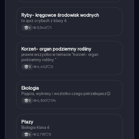
R
Ryby- kręgowce środowisk wodnych
Biologia
to quiz o rybach z klasy 6
3,546
1
6
K
Korzeń- organ podziemny rośliny
Biologia
prawie wszystko w temacie "korzeń- organ
podziemny rośliny "
4,402
2
5
Ekologia
Biologia
Pojęcia, wykresy i wsztstko czego potrzebujesz😉
6,300
174
8
P
Płazy
Biologia
Biologia klasa 6
2,715
3
6