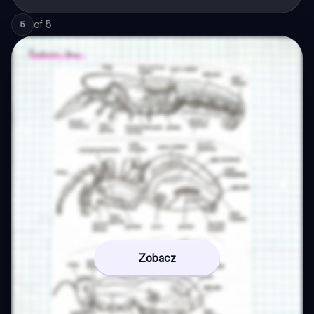
of
5
5
Zobacz