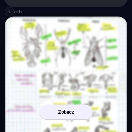
of
5
4
Zobacz