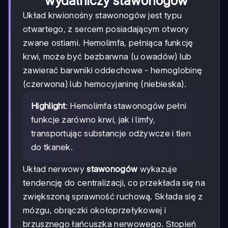
wydalniczy stawonogów
Układ krwionośny stawonogów jest typu
otwartego, z sercem posiadającym otwory
zwane ostiami. Hemolimfa, pełniąca funkcję
krwi, może być bezbarwna (u owadów) lub
zawierać barwniki oddechowe - hemoglobinę
(czerwona) lub hemocyjaninę (niebieska).
Highlight
: Hemolimfa stawonogów pełni
funkcje zarówno krwi, jak i limfy,
transportując substancje odżywcze i tlen
do tkanek.
Układ nerwowy
stawonogów
wykazuje
tendencję do centralizacji, co przekłada się na
zwiększoną sprawność ruchową. Składa się z
mózgu, obrączki okołoprzełykowej i
brzusznego łańcuszka nerwowego. Stopień