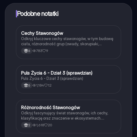
punktów, aby odblokować pewne funkcje w aplikacji,
które również możesz otrzymać za darmo. Dodatkowo
Podobne notatki
oferujemy usługę Knowunity Premium, która pozwala
na odblokowanie większej liczby funkcji.
Cechy Stawonogów
Biologia
Odkryj kluczowe cechy stawonogów, w tym budowę
ciała, różnorodność grup (owady, skorupiaki,
pajęczaki) oraz ich unikalne aparaty gębowe. Materiał
783
9
6
zawiera szczegółowe informacje o biologii
skorupiaków i owadów, idealny dla uczniów biologii.
Typ: podsumowanie.
Puls Życia 6 - Dział 3 (sprawdzian)
Biologia
Puls Życia 6 - Dział 3 (sprawdzian)
1,184
12
6
Różnorodność Stawonogów
Biologia
Odkryj fascynujący świat stawonogów, ich cechy,
klasyfikację oraz znaczenie w ekosystemach.
Zawiera szczegółowe informacje o skorupiakach,
1,618
20
2
pajęczakach i owadach, a także o ich układach
pokarmowych, oddechowych i hormonalnych. Idealne