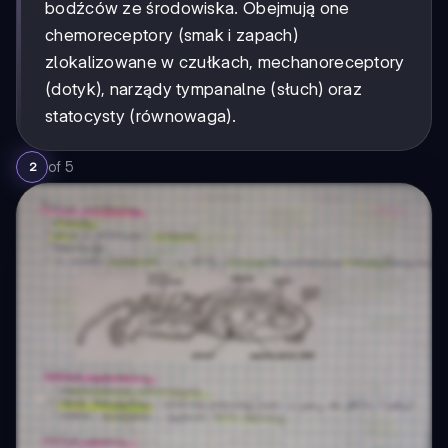
bodźców ze środowiska. Obejmują one
chemoreceptory (smak i zapach)
zlokalizowane w czułkach, mechanoreceptory
(dotyk), narządy tympanalne (słuch) oraz
statocysty (równowaga).
of
5
2