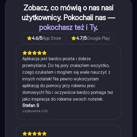
Zobacz, co mówią o nas nasi
użytkownicy. Pokochali nas —
pokochasz też i Ty
.
4.6
/5
App Store
4.7
/5
Google Play
Aplikacja jest bardzo prosta i dobrze
przemyślana. Do tej pory znalazłem wszystko,
czego szukałem i mogłem się wiele nauczyć z
innych notatek! Na pewno wykorzystam
aplikację do pomocy przy robieniu prac
domowych! No i oczywiście bardzo pomaga też
jako inspiracja do robienia swoich notatek.
Stefan S
użytkownik iOS