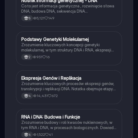
N
Nośnik informacji genetycznej - DNA
Biologia
Co to jest informacja genetyczna , rozwinięcie słowa
DNA, budowa DNA, sekwencja DNA
,komplementarność zasad , dlaczego DNA przyjmuje
5,121
149
8
postać chromosomów , co najważniejsze i zadanie
dodatkowe
P
Podstawy Genetyki Molekularnej
Biologia
Zrozumienie kluczowych koncepcji genetyki
molekularnej, w tym struktury DNA i RNA, ekspresji
genów, cyklu komórkowego oraz roli chromosomów.
931
16
2
Materiał obejmuje budowę genów, kod genetyczny
oraz procesy transkrypcji i translacji. Idealne dla
studentów biologii i nauk przyrodniczych.
E
Ekspresja Genów i Replikacja
Biologia
Zrozumienie kluczowych procesów ekspresji genów,
transkrypcji i replikacji DNA. Notatka obejmuje etapy
inicjacji, elongacji i terminacji transkrypcji oraz
14,431
672
4
replikacji, a także rolę kwasów nukleinowych i
strukturę DNA. Idealna dla studentów biologii
molekularnej.
R
RNA i DNA: Budowa i Funkcje
Biologia
Zrozumienie budowy i roli kwasów nukleinowych, w
tym RNA i DNA, w procesach biologicznych. Dowiedz
się o różnych typach RNA (mRNA, tRNA, rRNA) oraz
1,522
41
4
ich funkcjach w syntezie białek. Odkryj, jak DNA