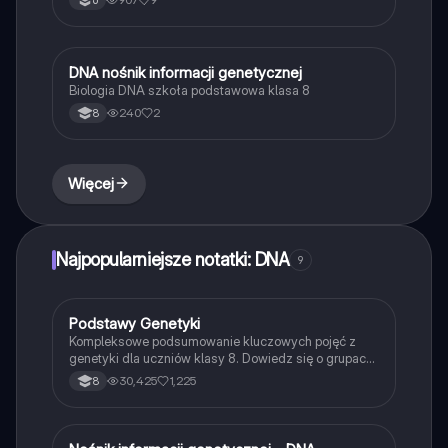
na cechy organizmów oraz różnice między cechami
dziedzicznymi a niedziedzicznymi. Idealne dla
uczniów biologii.
D
DNA nośnik informacji genetycznej
Biologia
Biologia DNA szkoła podstawowa klasa 8
240
2
8
Więcej
Najpopularniejsze notatki: DNA
9
P
Podstawy Genetyki
Biologia
Kompleksowe podsumowanie kluczowych pojęć z
genetyki dla uczniów klasy 8. Dowiedz się o grupach
krwi, strukturze DNA, mutacjach oraz chorobach
30,425
1,225
8
genetycznych. Zrozumienie genotypu, fenotypu i
podstawowych zasad dziedziczenia. Idealne do
powtórki przed egzaminem.