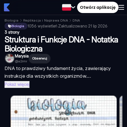
Otwórz aplikację
Biologia
Replikacja i Naprawa DNA
DNA
1056
wyświetleń
·
Zaktualizowano
21 lip 2026
·
Biologia
3 strony
Struktura i Funkcje DNA - Notatka
Biologiczna
Marysia
Obserwuj
@
a2imr
DNA to prawdziwy fundament życia, zawierający
instrukcje dla wszystkich organizmów....
Pokaż więcej