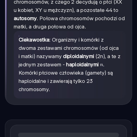
chromosomów, z czego 2 decydują o płci (XX
u kobiet, XY u mężczyzn), a pozostałe 44 to
autosomy
. Połowa chromosomów pochodzi od
matki, a druga połowa od ojca.
Ciekawostka
: Organizmy i komórki z
dwoma zestawami chromosomów (od ojca
i matki) nazywamy
diploidalnymi
(2n), a te z
n
jednym zestawem -
haploidalnymi
.
n
Komórki płciowe człowieka (gamety) są
haploidalne i zawierają tylko 23
chromosomy.