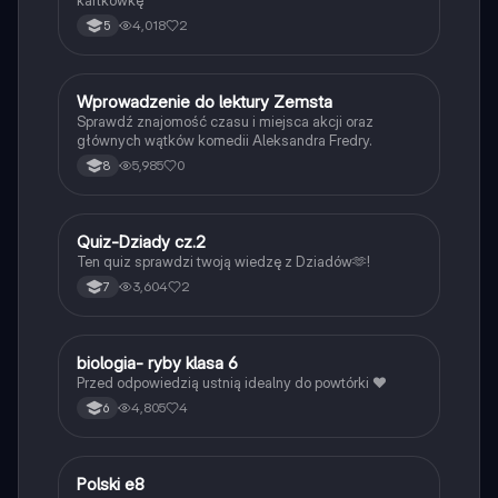
4,018
2
5
W
Wprowadzenie do lektury Zemsta
Język polski
Sprawdź znajomość czasu i miejsca akcji oraz
głównych wątków komedii Aleksandra Fredry.
5,985
0
8
Q
Quiz-Dziady cz.2
Język polski
Ten quiz sprawdzi twoją wiedzę z Dziadów🫶!
3,604
2
7
B
biologia- ryby klasa 6
Biologia
Przed odpowiedzią ustnią idealny do powtórki ❤️
4,805
4
6
P
Polski e8
Język polski