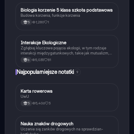
B
Biologia korzenie 5 klasa szkoła podstawowa
Biologia
Budowa korzenia, funkcje korzenia
1,280
1
5
I
Interakcje Ekologiczne
Biologia
Zgłębiaj kluczowe pojęcia ekologii, w tym rodzaje
interakcji międzygatunkowych, takie jak mutualizm,
komensalizm, drapieżnictwo i pasożytnictwo.
5,035
81
6
Dowiedz się o strukturze populacji, ekosystemach
oraz zależnościach pokarmowych. Idealne dla
Najpopularniejsze notatki
9
studentów biologii i ekologii. Typ: podsumowanie.
K
Karta rowerowa
Technika
UwU
5,406
3
5
N
Nauka znaków drogowych
Technika
Uczenie się zanków drogowych na sprawdzian-
kartkówkę