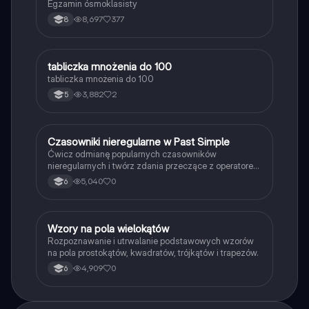
Egzamin ósmoklasisty
8,697
377
8
T
tabliczka mnożenia do 100
Matematyka
tabliczka mnożenia do 100
3,882
2
5
C
Czasowniki nieregularne w Past Simple
Język angielski
Ćwicz odmianę popularnych czasowników
nieregularnych i twórz zdania przeczące z operatorem
didn't w czasie Past Simple.
5,040
0
6
W
Wzory na pola wielokątów
Matematyka
Rozpoznawanie i utrwalanie podstawowych wzorów
na pola prostokątów, kwadratów, trójkątów i trapezów.
4,909
0
6