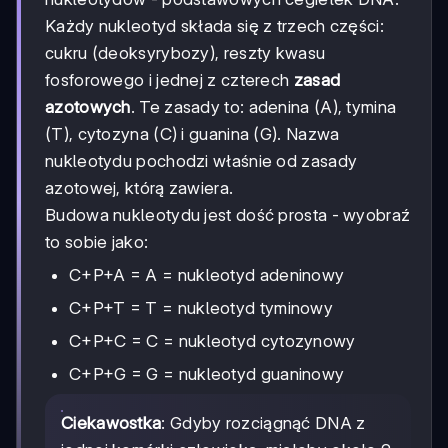
Każdy nukleotyd składa się z trzech części:
cukru (deoksyrybozy), reszty kwasu
fosforowego i jednej z czterech
zasad
azotowych
. Te zasady to: adenina (A), tymina
(T), cytozyna (C) i guanina (G). Nazwa
nukleotydu pochodzi właśnie od zasady
azotowej, którą zawiera.
Budowa nukleotydu jest dość prosta - wyobraź
to sobie jako:
C+P+A = A = nukleotyd adeninowy
C+P+T = T = nukleotyd tyminowy
C+P+C = C = nukleotyd cytozynowy
C+P+G = G = nukleotyd guaninowy
Ciekawostka
: Gdyby rozciągnąć DNA z