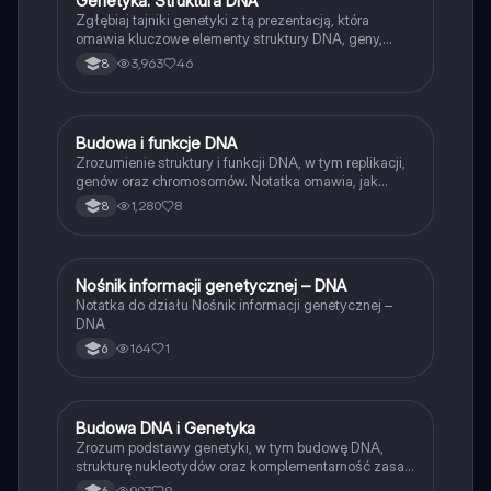
G
Genetyka: Struktura DNA
Zgłębiaj tajniki genetyki z tą prezentacją, która
omawia kluczowe elementy struktury DNA, geny,
kariotyp oraz proces replikacji. Idealna dla uczniów
3,963
46
8
klasy 8, aby zrozumieć, jak informacje genetyczne są
przechowywane i przekazywane.
B
Budowa i funkcje DNA
Biologia
Zrozumienie struktury i funkcji DNA, w tym replikacji,
genów oraz chromosomów. Notatka omawia, jak
informacje genetyczne są przekazywane z pokolenia
1,280
8
8
na pokolenie oraz znaczenie sekwencji DNA. Idealna
dla uczniów 8 klasy. Kluczowe pojęcia: DNA, geny,
replikacja, chromosomy.
N
Nośnik informacji genetycznej – DNA
Biologia
Notatka do działu Nośnik informacji genetycznej –
DNA
164
1
6
B
Budowa DNA i Genetyka
Biologia
Zrozum podstawy genetyki, w tym budowę DNA,
strukturę nukleotydów oraz komplementarność zasad
azotowych. Dowiedz się, jak sekwencja DNA wpływa
907
9
6