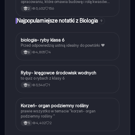
opracowaniu, które omawia budowę i rolę kwasów
nukleinowych, strukturę DNA oraz mechanizmy
3,632
156
2
replikacji. Dowiedz się o różnicach między genami a
genomem, a także o organizacji materiału
Najpopularniejsze notatki z Biologia
9
genetycznego w komórkach eukariotycznych.
Idealne dla studentów biologii i genetyki.
B
biologia- ryby klasa 6
Biologia
Przed odpowiedzią ustnią idealny do powtórki ❤️
4,805
4
6
R
Ryby- kręgowce środowisk wodnych
Biologia
to quiz o rybach z klasy 6
3,546
1
6
K
Korzeń- organ podziemny rośliny
Biologia
prawie wszystko w temacie "korzeń- organ
podziemny rośliny "
4,402
2
5