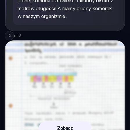
jednej komórki człowieka, miałoby około 2
metrów długości! A mamy biliony komórek
w naszym organizmie.
of
3
2
Zobacz