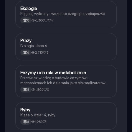
E
Ekologia
Biologia
Pojęcia, wykresy i wsztstko czego potrzebujesz😉
6,300
174
8
P
Płazy
Biologia
Biologia klasa 6
2,715
3
6
E
Enzymy i ich rola w metabolizmie
Biologia
Przećwicz wiedzę o budowie enzymów i
mechanizmach ich działania jako biokatalizatorów
przyspieszających reakcje.
1,806
0
8
R
Ryby
Biologia
Klasa 6 dział 4, ryby
1,985
1
6