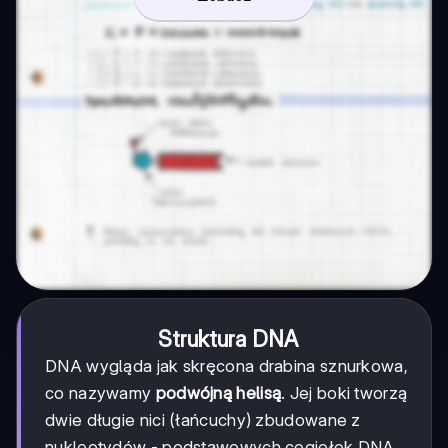
Struktura DNA
DNA wygląda jak skręcona drabina sznurkowa,
co nazywamy
podwójną helisą
. Jej boki tworzą
dwie długie nici (łańcuchy) zbudowane z
nukleotydów - podstawowych cegiełek DNA.