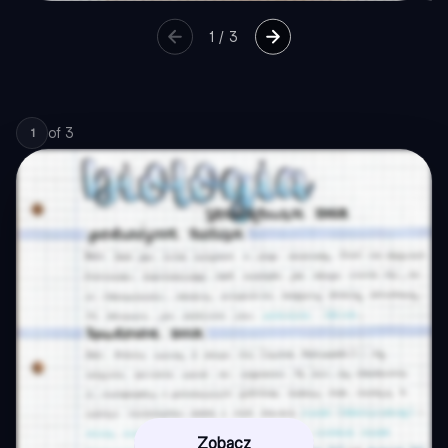
1
/
3
of
3
1
Zobacz