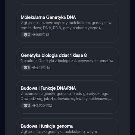
przechowuje i przekazuje informacje genetyczne.
Materiał przeznaczony dla uczniów klasy 4 w
zakresie rozszerzonym biologii.
M
Molekularna Genetyka DNA
Biologia
Zgłębiaj kluczowe aspekty molekularnej genetyki, w
tym budowę DNA, RNA, geny prokariotyczne i
eukariotyczne oraz mechanizmy replikacji. Dowiedz
885
13
3
się, jak struktura genów wpływa na dziedziczenie i
ekspresję genów. Idealne dla studentów biologii i
genetyki.
G
Genetyka biologia dział 1 klasa 8
Biologia
Notatka z Genetyki z biologii z 4 pierwszych tematów
449
16
8
B
Budowa i Funkcje DNA/RNA
Biologia
Zrozumienie genów, genomu i kodu genetycznego.
Dowiedz się, jak zbudowane są kwasy nukleinowe,
ich funkcje oraz proces replikacji DNA. Odkryj, jak
3,950
52
3
informacja genetyczna jest odczytywana i jakie są
cechy kodu genetycznego. Idealne dla studentów
biologii.
B
Budowa i funkcje genomu
Biologia
Zgłębiaj tajniki genetyki molekularnej w tym