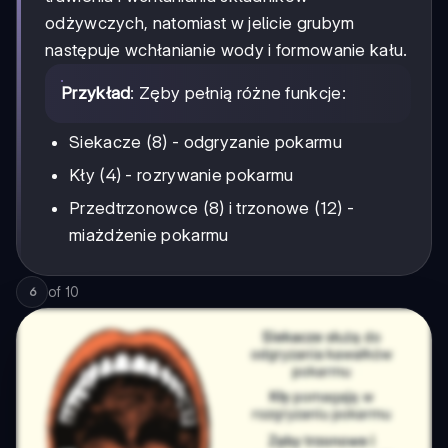
odżywczych, natomiast w jelicie grubym
następuje wchłanianie wody i formowanie kału.
Przykład
: Zęby pełnią różne funkcje:
Siekacze (8) - odgryzanie pokarmu
Kły (4) - rozrywanie pokarmu
Przedtrzonowce (8) i trzonowe (12) -
miażdżenie pokarmu
of
10
6