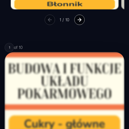
1
/
10
of
10
1