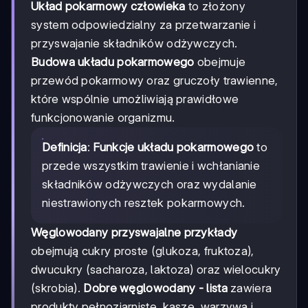
Układ pokarmowy człowieka
to złożony
system odpowiedzialny za przetwarzanie i
przyswajanie składników odżywczych.
Budowa układu pokarmowego
obejmuje
przewód pokarmowy oraz gruczoły trawienne,
które wspólnie umożliwiają prawidłowe
funkcjonowanie organizmu.
Definicja
:
Funkcje układu pokarmowego
to
przede wszystkim trawienie i wchłanianie
składników odżywczych oraz wydalanie
niestrawionych resztek pokarmowych.
Węglowodany przyswajalne przykłady
obejmują cukry proste (glukoza, fruktoza),
dwucukry (sacharoza, laktoza) oraz wielocukry
(skrobia).
Dobre węglowodany - lista
zawiera
produkty pełnoziarniste, kasze, warzywa i