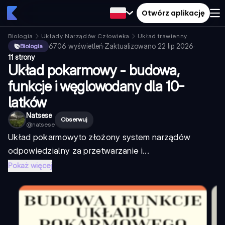
Otwórz aplikację
Biologia
Układy Narządów Człowieka
Układ trawienny
6706
wyświetleń
·
Zaktualizowano
22 lip 2026
·
Biologia
11 strony
Układ pokarmowy - budowa,
funkcje i węglowodany dla 10-
latków
Natsese
Obserwuj
@
natsese
Układ pokarmowy
to złożony system narządów
odpowiedzialny za przetwarzanie i...
Pokaż więcej