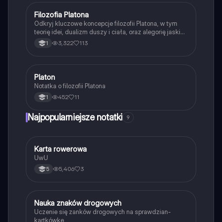
filozofii Arystotelesa.
Filozofia Platona
Filozofia
Odkryj kluczowe koncepcje filozofii Platona, w tym
teorię idei, dualizm duszy i ciała, oraz alegorię jaskini.
Prezentacja omawia również etykę, politykę i
3,322
113
1
epistemologię Platona, oferując wgląd w jego wizję
idealnego państwa oraz rolę poznania w ludzkim
życiu. Idealne dla studentów filozofii i
zainteresowanych myślą Platona.
Platon
Filozofia
Notatka o filozofii Platona
452
11
1
Najpopularniejsze notatki
9
K
Karta rowerowa
Technika
UwU
5,406
3
5
N
Nauka znaków drogowych
Technika
Uczenie się zanków drogowych na sprawdzian-
kartkówkę