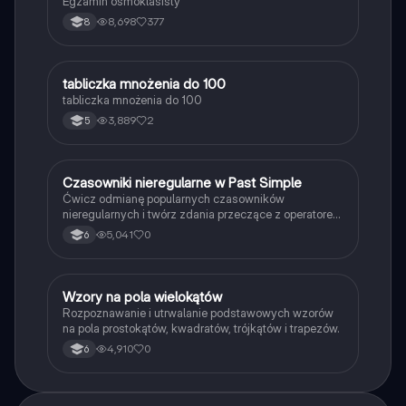
Egzamin ósmoklasisty
8,698
377
8
T
tabliczka mnożenia do 100
Matematyka
tabliczka mnożenia do 100
3,889
2
5
C
Czasowniki nieregularne w Past Simple
Język angielski
Ćwicz odmianę popularnych czasowników
nieregularnych i twórz zdania przeczące z operatorem
didn't w czasie Past Simple.
5,041
0
6
W
Wzory na pola wielokątów
Matematyka
Rozpoznawanie i utrwalanie podstawowych wzorów
na pola prostokątów, kwadratów, trójkątów i trapezów.
4,910
0
6