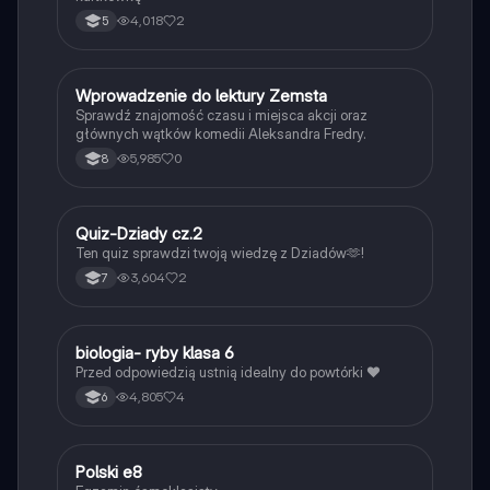
4,018
2
5
W
Wprowadzenie do lektury Zemsta
Język polski
Sprawdź znajomość czasu i miejsca akcji oraz
głównych wątków komedii Aleksandra Fredry.
5,985
0
8
Q
Quiz-Dziady cz.2
Język polski
Ten quiz sprawdzi twoją wiedzę z Dziadów🫶!
3,604
2
7
B
biologia- ryby klasa 6
Biologia
Przed odpowiedzią ustnią idealny do powtórki ❤️
4,805
4
6
Polski e8
Język polski