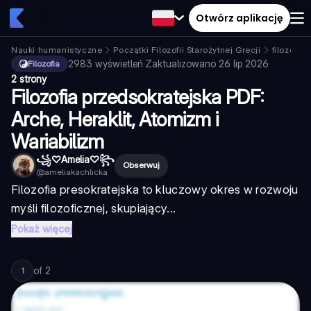
Otwórz aplikację
Nauki humanistyczne
Początki Filozofii Starożytnej Grecji
filozofow
2983
wyświetleń
·
Zaktualizowano
26 lip 2026
·
Filozofia
2 strony
Filozofia przedsokratejska PDF:
Arche, Heraklit, Atomizm i
Wariabilizm
꧁♡︎Amelia♡︎꧂
Obserwuj
@
ameliakachlicka
Filozofia presokratejska to kluczowy okres w rozwoju
myśli filozoficznej, skupiający...
Pokaż więcej
of
2
1