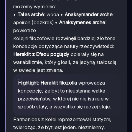
możemy wymienić:
•
Tales arché
: woda •
Anaksymander arche
:
apeiron (bezkres) •
Anaksymenes arche
:
powietrze
Kolejni filozofowie rozwinęli bardziej złożone
koncepcje dotyczące natury rzeczywistości:
Heraklit z Efezu poglądy
opierały się na
wariabilizmie, który głosił, że jedyną stałością
w świecie jest zmiana.
Highlight
:
Heraklit filozofia
wprowadza
koncepcję, że byt to nieustanna walka
przeciwieństw, w której nic nie istnieje w
sposób stały, a wszystko się raczej staje.
Parmenides z kolei reprezentował statyzm,
twierdząc, że byt jest jeden, niezmienny,