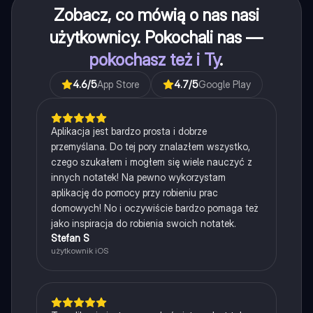
Zobacz, co mówią o nas nasi
użytkownicy. Pokochali nas —
pokochasz też i Ty
.
4.6
/5
App Store
4.7
/5
Google Play
Aplikacja jest bardzo prosta i dobrze
przemyślana. Do tej pory znalazłem wszystko,
czego szukałem i mogłem się wiele nauczyć z
innych notatek! Na pewno wykorzystam
aplikację do pomocy przy robieniu prac
domowych! No i oczywiście bardzo pomaga też
jako inspiracja do robienia swoich notatek.
Stefan S
użytkownik iOS