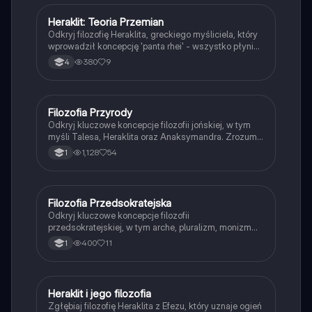
logiki.
Heraklit: Teoria Przemian
Filozofia
Odkryj filozofię Heraklita, greckiego myśliciela, który
wprowadził koncepcję 'panta rhei' - wszystko płynie.
Zrozum, jak ogień symbolizuje nieustanną zmianę, a
380
9
4
przeciwieństwa tworzą harmonię w wszechświecie.
Dowiedz się o pojęciu logos i krytyce stabilności w
filozofii Heraklita. Idealne dla uczniów
przygotowujących się do matury z filozofii.
Filozofia Przyrody
Filozofia
Odkryj kluczowe koncepcje filozofii jońskiej, w tym
myśli Talesa, Heraklita oraz Anaksymandra. Zrozum
zasady arché, zmienność rzeczywistości oraz różnice
1,128
54
1
między monizmem, dualizmem i pluralizmem. Idealne
dla studentów filozofii i historii myśli. Typ:
podsumowanie.
Filozofia Przedsokratejska
Filozofia
Odkryj kluczowe koncepcje filozofii
przedsokratejskiej, w tym arche, pluralizm, monizm
oraz atomizm. Zrozum pytania dotyczące bytu, natury
400
11
1
i logiki, a także poznaj myśli najważniejszych
filozofów, takich jak Tales, Heraklit i Parmenides.
Materiał zawiera przegląd cech filozofii oraz jej
wpływ na kulturę europejską.
Heraklit i jego filozofia
Filozofia
Zgłębiaj filozofię Heraklita z Efezu, który uznaje ogień