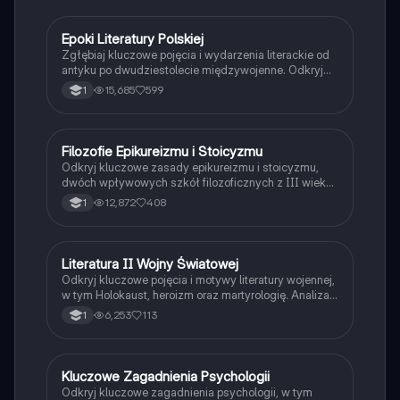
wpływ na kulturę europejską.
Epoki Literatury Polskiej
Język polski
Zgłębiaj kluczowe pojęcia i wydarzenia literackie od
antyku po dwudziestolecie międzywojenne. Odkryj
wpływ stoicyzmu, romantyzmu, pozytywizmu i innych
15,685
599
1
epok na polską literaturę. Idealne dla maturzystów
przygotowujących się do egzaminu.
Filozofie Epikureizmu i Stoicyzmu
Filozofia
Odkryj kluczowe zasady epikureizmu i stoicyzmu,
dwóch wpływowych szkół filozoficznych z III wieku
p.n.e. Poznaj różnice między przyjemnością
12,872
408
1
pozytywną a negatywną w epikureizmie oraz ideę
stoickiego spokoju i akceptacji losu. Idealne dla
studentów filozofii i miłośników myśli antycznej.
Literatura II Wojny Światowej
Język polski
Odkryj kluczowe pojęcia i motywy literatury wojennej,
w tym Holokaust, heroizm oraz martyrologię. Analiza
twórczości Pokolenia Kolumbów, w tym Tadeusza
6,253
113
1
Borowskiego i Krzysztofa Kamila Baczyńskiego.
Zawiera również omówienie malarstwa i filozofii tego
okresu.
Kluczowe Zagadnienia Psychologii
Filozofia
Odkryj kluczowe zagadnienia psychologii, w tym