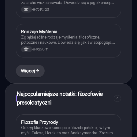
za arche wszechświata. Dowiedz się o jego koncepcji
zmienności, cyrkularnym czasie oraz idei, że nie
761
23
1
można dwa razy wejść do tej samej rzeki. Idealne dla
studentów filozofii i miłośników myśli antycznej.
Rodzaje Myślenia
Filozofia
Zgłębiaj różne rodzaje myślenia: filozoficzne,
potoczne i naukowe. Dowiedz się, jak światopogląd,
ideologia i konformizm wpływają na nasze
925
11
1
postrzeganie rzeczywistości. Materiał zawiera
kluczowe definicje oraz różnice między myśleniem
racjonalnym a empirycznym.
Więcej
Najpopularniejsze notatki: filozofowie
4
presokratyczni
Filozofia Przyrody
Filozofia
Odkryj kluczowe koncepcje filozofii jońskiej, w tym
myśli Talesa, Heraklita oraz Anaksymandra. Zrozum