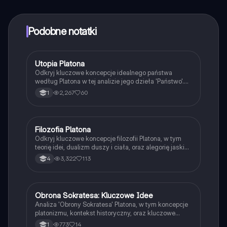
z Ekspertami lub ich obserwować. Możesz użyć
punktów, aby odblokować pewne funkcje w aplikacji,
które również możesz otrzymać za darmo. Dodatkowo
Podobne notatki
oferujemy usługę Knowunity Premium, która pozwala
na odblokowanie większej liczby funkcji.
Utopia Platona
Język polski
Odkryj kluczowe koncepcje idealnego państwa
według Platona w tej analizie jego dzieła 'Państwo'.
Zawiera omówienie filozoficznych idei, struktury
2,267
60
1
społeczeństwa oraz alegorii jaskini, które ilustrują
różnice między światem zmysłowym a światem idei.
Idealne państwo, sprawiedliwość i rola filozofów jako
władców to główne tematy tej pracy. Typ: analiza
Filozofia Platona
Filozofia
literacka.
Odkryj kluczowe koncepcje filozofii Platona, w tym
teorię idei, dualizm duszy i ciała, oraz alegorię jaskini.
Prezentacja omawia również etykę, politykę i
3,322
113
4
epistemologię Platona, oferując wgląd w jego wizję
idealnego państwa oraz rolę poznania w ludzkim
życiu. Idealne dla studentów filozofii i
zainteresowanych myślą Platona.
Obrona Sokratesa: Kluczowe Idee
Język polski
Analiza 'Obrony Sokratesa' Platona, w tym koncepcje
platonizmu, kontekst historyczny, oraz kluczowe
mowy obrończe Sokratesa. Zrozumienie
773
14
1