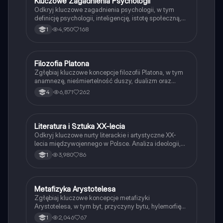
Kluczowe Zagadnienia Psychologii
Filozofia
Odkryj kluczowe zagadnienia psychologii, w tym
definicję psychologii, inteligencję, istotę społeczną,
postawy, emocje podstawowe, stres oraz różnice
4,950
168
1
między grupami formalnymi i nieformalnymi. Idealne
dla studentów psychologii i osób zainteresowanych
zrozumieniem ludzkiego zachowania.
Filozofia Platona
Filozofia
Zgłębiaj kluczowe koncepcje filozofii Platona, w tym
anamnezę, nieśmiertelność duszy, dualizm oraz
miłość platoniczną. Odkryj alegorie, takie jak
6,871
262
4
skrzydlaty zaprzęg, oraz jego wizję idealnego
państwa. Materiał zawiera istotne argumenty i
kontrargumenty dotyczące jego myśli oraz wpływ na
późniejsze filozofie. Typ: podsumowanie.
Literatura i Sztuka XX-lecia
Język polski
Odkryj kluczowe nurty literackie i artystyczne XX-
lecia międzywojennego w Polsce. Analiza ideologii,
awangardy, oraz wpływów totalitaryzmu na
3,980
86
1
twórczość Brunona Schulza, Juliana Przybosia i
innych. Zrozumienie kontekstu historycznego oraz
filozofii tego okresu. Typ: podsumowanie.
Metafizyka Arystotelesa
Filozofia
Zgłębiaj kluczowe koncepcje metafizyki
Arystotelesa, w tym byt, przyczyny bytu, hylemorfię
oraz definicje. Dowiedz się, jak Arystoteles definiuje
2,046
67
1