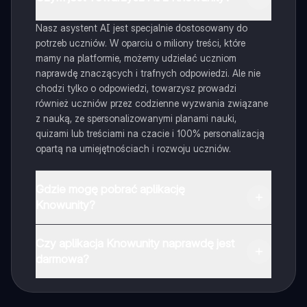
Nasz asystent AI jest specjalnie dostosowany do
potrzeb uczniów. W oparciu o miliony treści, które
mamy na platformie, możemy udzielać uczniom
naprawdę znaczących i trafnych odpowiedzi. Ale nie
chodzi tylko o odpowiedzi, towarzysz prowadzi
również uczniów przez codzienne wyzwania związane
z nauką, ze spersonalizowanymi planami nauki,
quizami lub treściami na czacie i 100% personalizacją
opartą na umiejętnościach i rozwoju uczniów.
Gdzie mogę pobrać aplikację
Knowunity?
Aplikację możesz pobrać z Google Play i Apple Store.
Czy aplikacja Knowunity naprawdę jest
darmowa?
Tak, masz całkowicie darmowy dostęp do wszystkich
notatek w aplikacji, możesz w każdej chwili rozmawiać