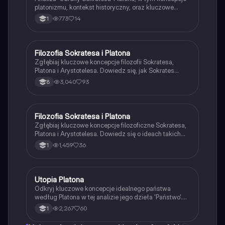
platonizmu, kontekst historyczny, oraz kluczowe
mowy obrończe Sokratesa. Zrozumienie
773
14
1
filozoficznych podstaw i znaczenia dialogu w
kontekście etyki i moralności. Typ: analiza tekstu.
Filozofia Sokratesa i Platona
Filozofia
Zgłębiaj kluczowe koncepcje filozofii Sokratesa,
Platona i Arystotelesa. Dowiedz się, jak Sokrates
definiował prawdziwą wiedzę, jak Platon postrzegał
3,040
93
8
świat idei oraz jak Arystoteles wprowadził naukowe
myślenie. Materiał obejmuje główne założenia,
metody filozoficzne oraz znaczenie cnoty w życiu
człowieka.
Filozofia Sokratesa i Platona
Język polski
Zgłębiaj kluczowe koncepcje filozoficzne Sokratesa,
Platona i Arystotelesa. Dowiedz się o ideach takich
jak kalokagatia, anamneza oraz alegoria jaskini.
1,459
36
1
Notatka zawiera przegląd ich wpływu na etykę,
politykę i teorię poznania. Idealna dla studentów
filozofii i historii myśli antycznej.
Utopia Platona
Język polski
Odkryj kluczowe koncepcje idealnego państwa
według Platona w tej analizie jego dzieła 'Państwo'.
Zawiera omówienie filozoficznych idei, struktury
2,267
60
1
społeczeństwa oraz alegorii jaskini, które ilustrują
różnice między światem zmysłowym a światem idei.