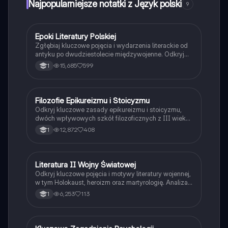
Najpopularniejsze notatki z Język polski
9
Idealne państwo, sprawiedliwość i rola filozofów jako
władców to główne tematy tej pracy. Typ: analiza
literacka.
Epoki Literatury Polskiej
Język polski
Zgłębiaj kluczowe pojęcia i wydarzenia literackie od
antyku po dwudziestolecie międzywojenne. Odkryj
wpływ stoicyzmu, romantyzmu, pozytywizmu i innych
15,685
599
1
epok na polską literaturę. Idealne dla maturzystów
przygotowujących się do egzaminu.
Filozofie Epikureizmu i Stoicyzmu
Filozofia
Odkryj kluczowe zasady epikureizmu i stoicyzmu,
dwóch wpływowych szkół filozoficznych z III wieku
p.n.e. Poznaj różnice między przyjemnością
12,872
408
1
pozytywną a negatywną w epikureizmie oraz ideę
stoickiego spokoju i akceptacji losu. Idealne dla
studentów filozofii i miłośników myśli antycznej.
Literatura II Wojny Światowej
Język polski
Odkryj kluczowe pojęcia i motywy literatury wojennej,
w tym Holokaust, heroizm oraz martyrologię. Analiza
twórczości Pokolenia Kolumbów, w tym Tadeusza
6,253
113
1
Borowskiego i Krzysztofa Kamila Baczyńskiego.
Zawiera również omówienie malarstwa i filozofii tego
okresu.