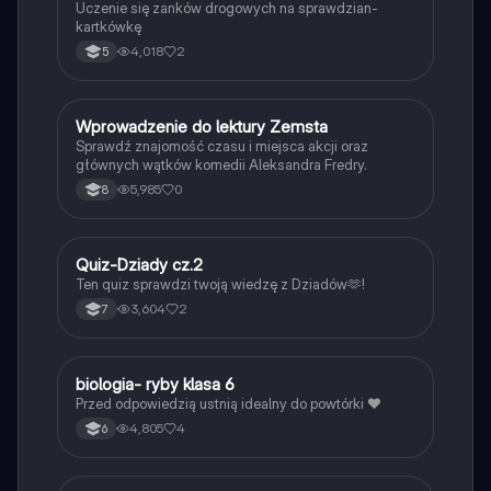
Uczenie się zanków drogowych na sprawdzian-
kartkówkę
4,018
2
5
W
Wprowadzenie do lektury Zemsta
Język polski
Sprawdź znajomość czasu i miejsca akcji oraz
głównych wątków komedii Aleksandra Fredry.
5,985
0
8
Q
Quiz-Dziady cz.2
Język polski
Ten quiz sprawdzi twoją wiedzę z Dziadów🫶!
3,604
2
7
B
biologia- ryby klasa 6
Biologia
Przed odpowiedzią ustnią idealny do powtórki ❤️
4,805
4
6