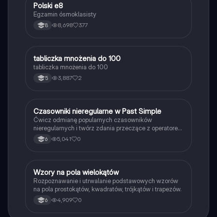
Polski e8
Język polski
Egzamin ósmoklasisty
8,698
377
8
T
tabliczka mnożenia do 100
Matematyka
tabliczka mnożenia do 100
3,887
2
5
C
Czasowniki nieregularne w Past Simple
Język angielski
Ćwicz odmianę popularnych czasowników
nieregularnych i twórz zdania przeczące z operatorem
didn't w czasie Past Simple.
5,041
0
6
W
Wzory na pola wielokątów
Matematyka
Rozpoznawanie i utrwalanie podstawowych wzorów
na pola prostokątów, kwadratów, trójkątów i trapezów.
4,909
0
6