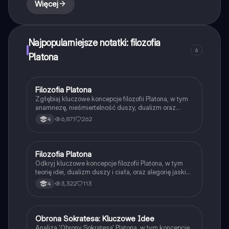
Więcej
Najpopularniejsze notatki: filozofia
6
Platona
Filozofia Platona
Filozofia
Zgłębiaj kluczowe koncepcje filozofii Platona, w tym
anamnezę, nieśmiertelność duszy, dualizm oraz
miłość platoniczną. Odkryj alegorie, takie jak
6,871
262
4
skrzydlaty zaprzęg, oraz jego wizję idealnego
państwa. Materiał zawiera istotne argumenty i
kontrargumenty dotyczące jego myśli oraz wpływ na
późniejsze filozofie. Typ: podsumowanie.
Filozofia Platona
Filozofia
Odkryj kluczowe koncepcje filozofii Platona, w tym
teorię idei, dualizm duszy i ciała, oraz alegorię jaskini.
Prezentacja omawia również etykę, politykę i
3,322
113
4
epistemologię Platona, oferując wgląd w jego wizję
idealnego państwa oraz rolę poznania w ludzkim
życiu. Idealne dla studentów filozofii i
zainteresowanych myślą Platona.
Obrona Sokratesa: Kluczowe Idee
Język polski
Analiza 'Obrony Sokratesa' Platona, w tym koncepcje