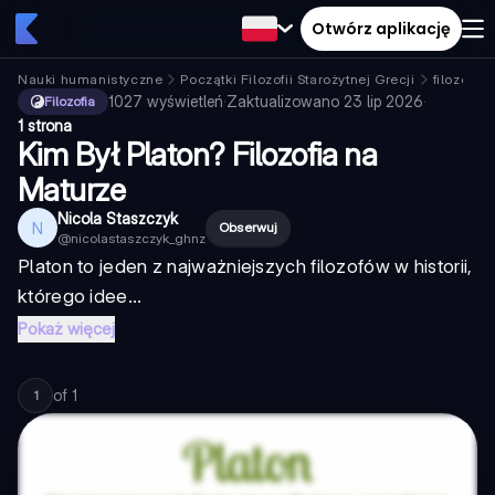
Otwórz aplikację
Nauki humanistyczne
Początki Filozofii Starożytnej Grecji
filozofia
1027
wyświetleń
·
Zaktualizowano
23 lip 2026
·
Filozofia
1 strona
Kim Był Platon? Filozofia na
Maturze
Nicola Staszczyk
N
Obserwuj
@
nicolastaszczyk_ghnz
Platon to jeden z najważniejszych filozofów w historii,
którego idee...
Pokaż więcej
of
1
1