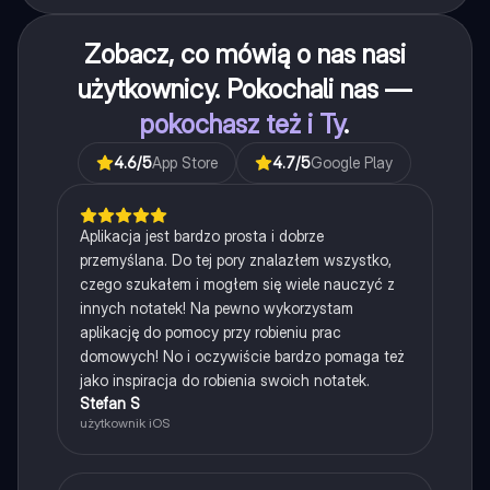
Zobacz, co mówią o nas nasi
użytkownicy. Pokochali nas —
pokochasz też i Ty
.
4.6
/5
App Store
4.7
/5
Google Play
Aplikacja jest bardzo prosta i dobrze
przemyślana. Do tej pory znalazłem wszystko,
czego szukałem i mogłem się wiele nauczyć z
innych notatek! Na pewno wykorzystam
aplikację do pomocy przy robieniu prac
domowych! No i oczywiście bardzo pomaga też
jako inspiracja do robienia swoich notatek.
Stefan S
użytkownik iOS