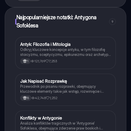
Najpopularniejsze notatki: Antygona
9
Sofoklesa
Antyk: Filozofia i Mitologia
Język polski
Odkryj kluczowe koncepcje antyku, w tym filozofię
stoicyzmu, sceptycyzmu, epikureizmu oraz archetypy
mitologiczne. Ta notatka zawiera przegląd
121,769
7,253
1
najważniejszych idei, postaci i dzieł literackich, które
kształtowały myślenie w starożytności. Idealna dla
studentów historii i literatury, oferuje zrozumienie
wpływu antyku na współczesną kulturę.
Jak Napisać Rozprawkę
Język polski
Przewodnik po pisaniu rozprawki, obejmujący
kluczowe elementy takie jak wstęp, rozwinięcie i
zakończenie. Dowiedz się, jak skutecznie
42,748
1,252
8
argumentować, wprowadzać konteksty literackie oraz
używać synonimów. Idealne dla uczniów
przygotowujących się do egzaminów i prac
pisemnych.
Konflikty w Antygonie
Język polski
Analiza konfliktów tragicznych w 'Antygonie'
Sofoklesa, obejmująca zderzenie praw boskich i