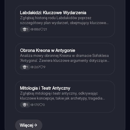
znaczenia katharsis i tragizmu. Idealna dla studentów
literatury i teatrologii.
Labdakidzi: Kluczowe Wydarzenia
Język polski
Zgłębiaj historię rodu Labdakidów poprzez
szczegółowy plan wydarzeń, obejmujący kluczowe
momenty, takie jak narodziny Edypa, jego tragiczne
886
21
1
losy oraz konflikt Antygony. Idealne dla studentów
literatury i mitologii greckiej. Typ: streszczenie.
Obrona Kreona w Antygonie
Język polski
Analiza mowy obronnej Kreona w dramacie Sofoklesa
'Antygona'. Zawiera kluczowe argumenty dotyczące
sprawiedliwości, władzy i moralności. Idealne dla
267
9
1
studentów literatury i teatru, poszukujących
głębszego zrozumienia postaci i ich motywacji.
Przykład do analizy i inspiracja do własnych
wystąpień.
Mitologia i Teatr Antyczny
Język polski
Zgłębiaj mitologię i teatr antyczny, odkrywając
kluczowe koncepcje, takie jak archetypy, tragedia
oraz wpływ mitów na kulturę grecką i rzymską.
170
0
1
Dowiedz się o najważniejszych postaciach, takich jak
Orfeusz, Demeter i Syzyf, oraz o strukturze tragedii.
Idealne dla studentów historii i literatury.
Więcej