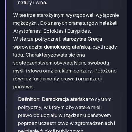
natury i wina.
W teatrze starożytnym występowali wyłącznie
mężczyźni. Do znanych dramaturgów należeli
Arystofanes, Sofokles i Eurypides.
W sferze politycznej,
starożytna Grecja
wprowadziła
demokrację ateńską
, czyli rządy
ludu. Charakteryzowała się ona
społeczeństwem obywatelskim, swobodą
myśli i słowa oraz brakiem cenzury. Położono
również fundamenty prawa i organizacji
państwa.
Definition
:
Demokracja ateńska
to system
polityczny, w którym obywatele mieli
prawo do udziału w rządzeniu państwem
poprzez uczestnictwo w zgromadzeniach i
pełnienie funkcji publicznych.