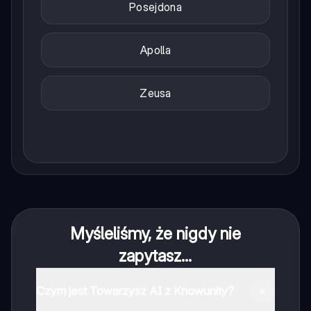
Posejdona
Apolla
Zeusa
Myśleliśmy, że nigdy nie
zapytasz...
Czym jest Towarzysz AI z Knowunity?