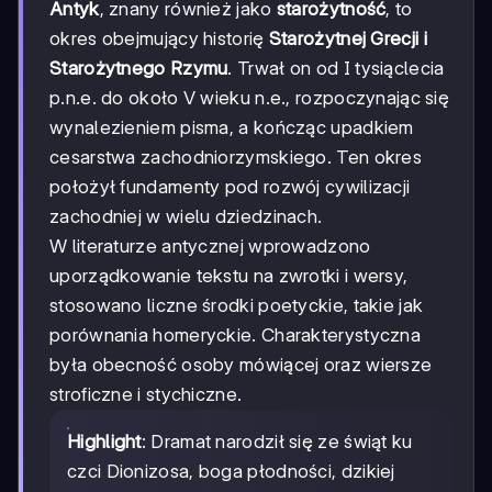
Antyk
, znany również jako
starożytność
, to
okres obejmujący historię
Starożytnej Grecji i
Starożytnego Rzymu
. Trwał on od I tysiąclecia
p.n.e. do około V wieku n.e., rozpoczynając się
wynalezieniem pisma, a kończąc upadkiem
cesarstwa zachodniorzymskiego. Ten okres
położył fundamenty pod rozwój cywilizacji
zachodniej w wielu dziedzinach.
W literaturze antycznej wprowadzono
uporządkowanie tekstu na zwrotki i wersy,
stosowano liczne środki poetyckie, takie jak
porównania homeryckie. Charakterystyczna
była obecność osoby mówiącej oraz wiersze
stroficzne i stychiczne.
Highlight
: Dramat narodził się ze świąt ku
czci Dionizosa, boga płodności, dzikiej