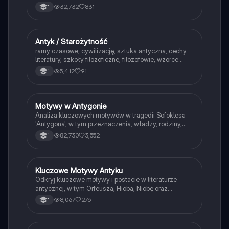
państwowych, oraz dylematy moralne bohaterów.
32,732
831
1
Zawiera streszczenie, kluczowe motywy, oraz
charakterystykę postaci. Idealne dla uczniów
przygotowujących się do lekcji lub egzaminów.
Antyk / Starożytność
Język polski
ramy czasowe, cywilizację, sztuka antyczna, cechy
literatury, szkoły filozoficzne, filozofowie, wzorce
osobowe, budowa teatru, budowa tragedii antycznej i
5,412
91
1
jej cechy
Motywy w Antygonie
Język polski
Analiza kluczowych motywów w tragedii Sofoklesa
'Antygona', w tym przeznaczenia, władzy, rodziny,
buntu oraz samobójstwa. Zawiera omówienie
82,730
3,552
1
bohaterów, plan wydarzeń oraz cechy gatunku.
Idealne dla studentów literatury antycznej.
Kluczowe Motywy Antyku
Język polski
Odkryj kluczowe motywy i postacie w literaturze
antycznej, w tym Orfeusza, Hioba, Niobę oraz
archetypy w mitologii. Zrozum znaczenie tragedii,
8,067
276
1
eposów i filozofii w kontekście kultury grecko-
rzymskiej. Idealne dla studentów literatury i historii.
Typ: podsumowanie.