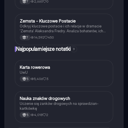
2,660
0
7
Zemsta - Kluczowe Postacie
Język polski
Odkryj kluczowe postacie i ich relacje w dramacie
'Zemsta' Aleksandra Fredry. Analiza bohaterów, ich
cech oraz kontekstu historycznego akcji. Idealne dla
14,592
450
7
uczniów przygotowujących się do lekcji lub
egzaminów. Gatunek: komedia, epoka: romantyzm.
Najpopularniejsze notatki
9
K
Karta rowerowa
Technika
UwU
5,406
3
5
N
Nauka znaków drogowych
Technika
Uczenie się zanków drogowych na sprawdzian-
kartkówkę
4,018
2
5