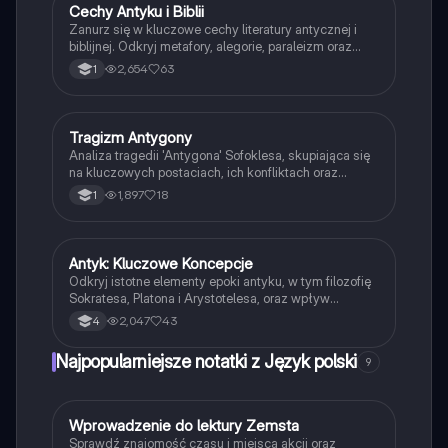
Cechy Antyku i Biblii
Język polski
Zanurz się w kluczowe cechy literatury antycznej i
biblijnej. Odkryj metafory, alegorie, paraleizm oraz
tragiczne konflikty bohaterów, takich jak Antygona i
2,654
63
1
Achilles. Zrozum, jak te elementy kształtują literaturę i
filozofię starożytną, a także ich wpływ na
współczesne myślenie. Idealne dla studentów
literatury i historii. Typ: podsumowanie.
Tragizm Antygony
Język polski
Analiza tragedii 'Antygona' Sofoklesa, skupiająca się
na kluczowych postaciach, ich konfliktach oraz
tematach praw boskich i ludzkich. Obejmuje
1,897
18
1
streszczenie, charakterystykę bohaterów oraz
omówienie tragizmu głównych postaci. Idealne dla
studentów literatury i teatru.
Antyk: Kluczowe Koncepcje
Język polski
Odkryj istotne elementy epoki antyku, w tym filozofię
Sokratesa, Platona i Arystotelesa, oraz wpływ
mitologii i sztuki na kulturę. Idealne do powtórki
2,047
43
4
maturalnej. Zawiera przegląd eposu, tragedii oraz
archetypów w mitach.
Najpopularniejsze notatki z Język polski
9
W
Wprowadzenie do lektury Zemsta
Język polski
Sprawdź znajomość czasu i miejsca akcji oraz