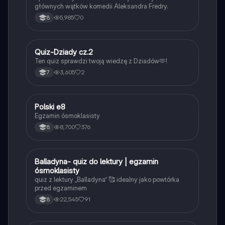
głównych wątków komedii Aleksandra Fredry.
5,985
0
8
Q
Quiz-Dziady cz.2
Język polski
Ten quiz sprawdzi twoją wiedzę z Dziadów🫶!
3,605
2
7
Polski e8
Język polski
Egzamin ósmoklasisty
8,700
376
8
B
Balladyna- quiz do lektury | egzamin
Język polski
ósmoklasisty
quiz z lektury „Balladyna” 🥰 idealny jako powtórka
przed egzaminem
22,545
91
8