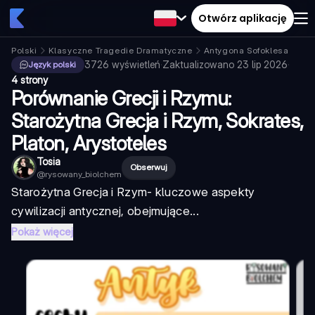
Otwórz aplikację
Polski
Klasyczne Tragedie Dramatyczne
Antygona Sofoklesa
3726
wyświetleń
·
Zaktualizowano
23 lip 2026
·
Język polski
4 strony
Porównanie Grecji i Rzymu:
Starożytna Grecja i Rzym, Sokrates,
Platon, Arystoteles
Tosia
Obserwuj
@
rysowany_biolchem
Starożytna Grecja i Rzym
- kluczowe aspekty
cywilizacji antycznej, obejmujące...
Pokaż więcej