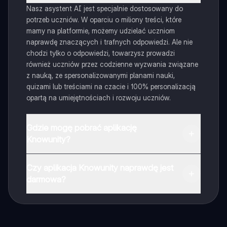
Nasz asystent AI jest specjalnie dostosowany do
potrzeb uczniów. W oparciu o miliony treści, które
mamy na platformie, możemy udzielać uczniom
naprawdę znaczących i trafnych odpowiedzi. Ale nie
chodzi tylko o odpowiedzi, towarzysz prowadzi
również uczniów przez codzienne wyzwania związane
z nauką, ze spersonalizowanymi planami nauki,
quizami lub treściami na czacie i 100% personalizacją
opartą na umiejętnościach i rozwoju uczniów.
Gdzie mogę pobrać aplikację
Knowunity?
Aplikację możesz pobrać z Google Play i Apple Store.
Czy aplikacja Knowunity naprawdę jest
darmowa?
Tak, masz całkowicie darmowy dostęp do wszystkich
notatek w aplikacji, możesz w każdej chwili rozmawiać
z Ekspertami lub ich obserwować. Możesz użyć