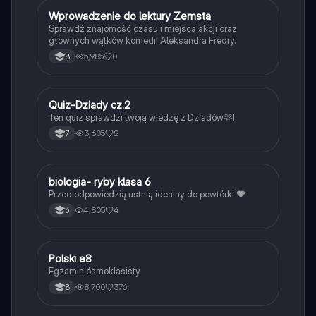
W
Wprowadzenie do lektury Zemsta
Język polski
Sprawdź znajomość czasu i miejsca akcji oraz
głównych wątków komedii Aleksandra Fredry.
5,985
0
8
Q
Quiz-Dziady cz.2
Język polski
Ten quiz sprawdzi twoją wiedzę z Dziadów🫶!
3,605
2
7
B
biologia- ryby klasa 6
Biologia
Przed odpowiedzią ustnią idealny do powtórki ❤️
4,805
4
6
Polski e8
Język polski
Egzamin ósmoklasisty
8,700
376
8