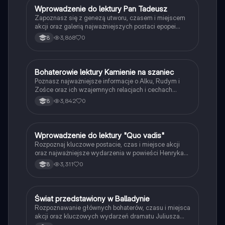
W
Wprowadzenie do lektury Pan Tadeusz
Język polski
Zapoznasz się z genezą utworu, czasem i miejscem
akcji oraz galerią najważniejszych postaci epopei
Adama Mickiewicza.
3,868
0
8
B
Bohaterowie lektury Kamienie na szaniec
Język polski
Poznasz najważniejsze informacje o Alku, Rudym i
Zośce oraz ich wzajemnych relacjach i cechach
charakteru.
3,842
0
8
W
Wprowadzenie do lektury "Quo vadis"
Język polski
Rozpoznaj kluczowe postacie, czas i miejsce akcji
oraz najważniejsze wydarzenia w powieści Henryka
Sienkiewicza.
3,311
0
8
Ś
Świat przedstawiony w Balladynie
Język polski
Rozpoznawanie głównych bohaterów, czasu i miejsca
akcji oraz kluczowych wydarzeń dramatu Juliusza
Słowackiego.