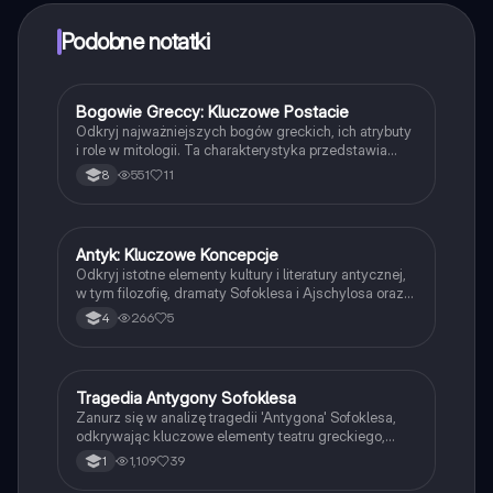
punktów, aby odblokować pewne funkcje w aplikacji,
które również możesz otrzymać za darmo. Dodatkowo
Podobne notatki
oferujemy usługę Knowunity Premium, która pozwala
na odblokowanie większej liczby funkcji.
Bogowie Greccy: Kluczowe Postacie
Język polski
Odkryj najważniejszych bogów greckich, ich atrybuty
i role w mitologii. Ta charakterystyka przedstawia
Zeusa, Herę, Atenę, Apolla i innych, ukazując ich
551
11
8
wpływ na kulturę i literaturę starożytną. Idealne dla
studentów zainteresowanych mitologią i historią.
Antyk: Kluczowe Koncepcje
Język polski
Odkryj istotne elementy kultury i literatury antycznej,
w tym filozofię, dramaty Sofoklesa i Ajschylosa oraz
wpływ religii na cywilizację grecką. Materiał
266
5
4
przygotowany do matury, zawierający najważniejsze
motywy i archetypy literackie. Idealne dla uczniów
przygotowujących się do egzaminów.
Tragedia Antygony Sofoklesa
Język polski
Zanurz się w analizę tragedii 'Antygona' Sofoklesa,
odkrywając kluczowe elementy teatru greckiego,
takie jak struktura dramatu, postacie mitologiczne
1,109
39
1
oraz zasady stylistyczne. Notatka zawiera omówienie
kontekstu kulturowego, cech antycznego teatru oraz