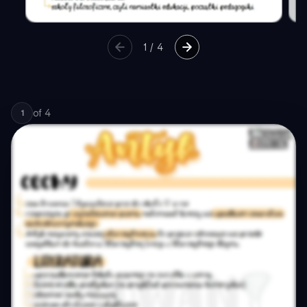
1
/
4
of
4
1