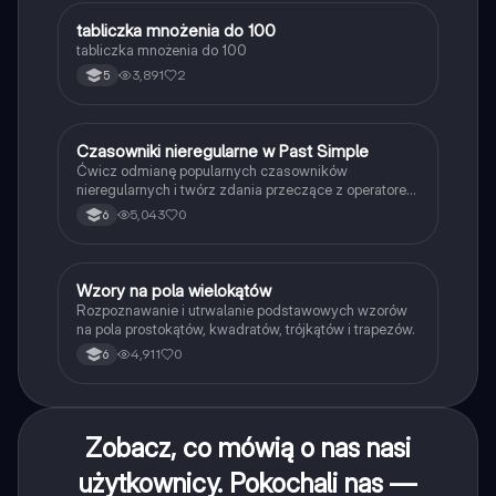
T
tabliczka mnożenia do 100
Matematyka
tabliczka mnożenia do 100
3,891
2
5
C
Czasowniki nieregularne w Past Simple
Język angielski
Ćwicz odmianę popularnych czasowników
nieregularnych i twórz zdania przeczące z operatorem
didn't w czasie Past Simple.
5,043
0
6
W
Wzory na pola wielokątów
Matematyka
Rozpoznawanie i utrwalanie podstawowych wzorów
na pola prostokątów, kwadratów, trójkątów i trapezów.
4,911
0
6
Zobacz, co mówią o nas nasi
użytkownicy. Pokochali nas —