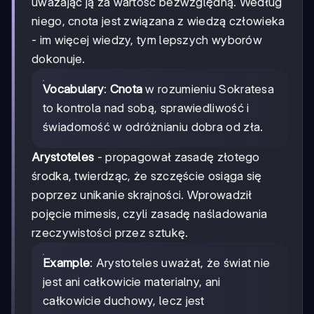
uważając ją za wartość bezwzględną. Według
niego, cnota jest związana z wiedzą człowieka
- im więcej wiedzy, tym lepszych wyborów
dokonuje.
Vocabulary
:
Cnota
w rozumieniu Sokratesa
to kontrola nad sobą, sprawiedliwość i
świadomość w odróżnianiu dobra od zła.
Arystoteles
- propagował zasadę złotego
środka, twierdząc, że szczęście osiąga się
poprzez unikanie skrajności. Wprowadził
pojęcie mimesis, czyli zasadę naśladowania
rzeczywistości przez sztukę.
Example
: Arystoteles uważał, że świat nie
jest ani całkowicie materialny, ani
całkowicie duchowy, lecz jest