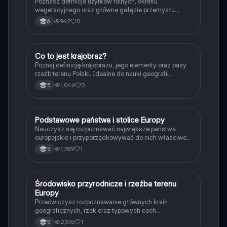
Poznasz definicje użytków rolnych, okresu
wegetacyjnego oraz główne gałęzie przemysłu
wydobywczego i przetwórczego w naszym kraju.
942
0
6
C
Co to jest krajobraz?
Geografia
Poznaj definicję krajobrazu, jego elementy oraz pasy
rzeźb terenu Polski. Idealne do nauki geografii.
1,046
0
5
P
Podstawowe państwa i stolice Europy
Geografia
Nauczysz się rozpoznawać największe państwa
europejskie i przyporządkowywać do nich właściwe
stolice na mapie politycznej.
1,789
1
5
Ś
Środowisko przyrodnicze i rzeźba terenu
Geografia
Europy
Przećwiczysz rozpoznawanie głównych krain
geograficznych, rzek oraz typowych cech
ukształtowania powierzchni Europy.
2,576
1
5