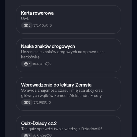
K
Karta rowerowa
Technika
UwU
5,406
3
5
N
Nauka znaków drogowych
Technika
Uczenie się zanków drogowych na sprawdzian-
kartkówkę
4,018
2
5
W
Wprowadzenie do lektury Zemsta
Język polski
Sprawdź znajomość czasu i miejsca akcji oraz
głównych wątków komedii Aleksandra Fredry.
5,985
0
8
Q
Quiz-Dziady cz.2
Język polski
Ten quiz sprawdzi twoją wiedzę z Dziadów🫶!
3,604
2
7