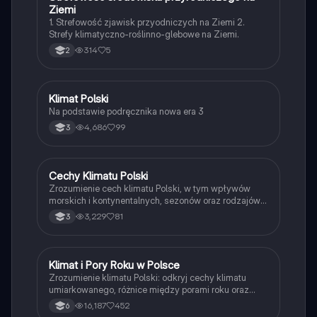
Ziemi
1. Strefowość zjawisk przyodniczych na Ziemi 2.
Strefy klimatyczno-roślinno-glebowe na Ziemi.
314
5
2
Klimat Polski
Geografia
Na podstawie podręcznika nowa era 3
4,686
99
3
Cechy Klimatu Polski
Geografia
Zrozumienie cech klimatu Polski, w tym wpływów
morskich i kontynentalnych, sezonów oraz rodzajów
mas powietrza. Materiał obejmuje szczegółowe
3,229
81
3
informacje o temperaturach, opadach oraz okresach
wegetacyjnych. Idealne dla uczniów klasy 3
geografia. Kluczowe pojęcia: klimat umiarkowany,
opady, masy powietrza.
Klimat i Pory Roku w Polsce
Geografia
Zrozumienie klimatu Polski: odkryj cechy klimatu
umiarkowanego, różnice między porami roku oraz
kluczowe czynniki kształtujące warunki
16,187
452
6
atmosferyczne. Dowiedz się, jak masy powietrza