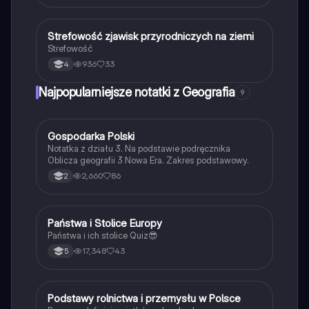
wpływają na pogodę w Polsce. Idealne dla uczniów i
studentów geografii.
Strefowość zjawisk przyrodniczych na ziemi
Geografia
Strefowość
936
33
4
Najpopularniejsze notatki z Geografia
9
Gospodarka Polski
Geografia
Notatka z działu 3. Na podstawie podręcznika
Oblicza geografii 3 Nowa Era. Zakres podstawowy.
2,660
86
2
P
Państwa i Stolice Europy
Geografia
Państwa i ich stolice Quiz😎
17,348
43
5
P
Podstawy rolnictwa i przemysłu w Polsce
Geografia