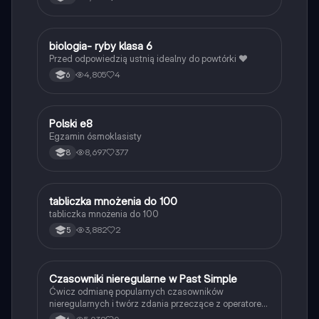
B
biologia- ryby klasa 6
Biologia
Przed odpowiedzią ustnią idealny do powtórki ❤️
4,805
4
6
Polski e8
Język polski
Egzamin ósmoklasisty
8,697
377
8
T
tabliczka mnożenia do 100
Matematyka
tabliczka mnożenia do 100
3,882
2
5
C
Czasowniki nieregularne w Past Simple
Język angielski
Ćwicz odmianę popularnych czasowników
nieregularnych i twórz zdania przeczące z operatorem
didn't w czasie Past Simple.