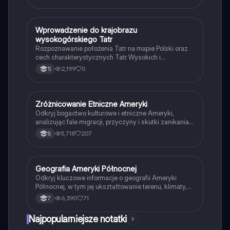
W
Wprowadzenie do krajobrazu
Geografia
wysokogórskiego Tatr
Rozpoznawanie położenia Tatr na mapie Polski oraz
cech charakterystycznych Tatr Wysokich i
Zachodnich.
2,199
0
5
Zróżnicowanie Etniczne Ameryki
Geografia
Odkryj bogactwo kulturowe i etniczne Ameryki,
analizując fale migracji, przyczyny i skutki zanikania
kultur pierwotnych, urbanizację oraz unikalne cechy
5,718
207
8
środowiska naturalnego. Dowiedz się o wpływie
cyklonów i tornad na kontynent oraz poznaj kluczowe
informacje o Amazonii. Idealne dla uczniów i
studentów geografii. Typ: podsumowanie.
Geografia Ameryki Północnej
Geografia
Odkryj kluczowe informacje o geografii Ameryki
Północnej, w tym jej ukształtowanie terenu, klimaty,
migracje oraz demografię. Zawiera szczegółowe
6,390
71
7
mapy i ilustracje, które pomagają zrozumieć
różnorodność tego kontynentu. Idealne dla studentów
Najpopularniejsze notatki
9
geografii i historii.