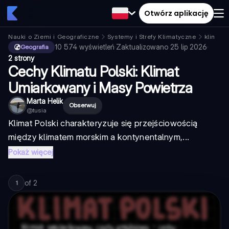
Otwórz aplikację
Nauki o Ziemi i Geograficzne
Systemy i Strefy Klimatyczne
klimat p
10 574
wyświetleń
·
Zaktualizowano
25 lip 2026
·
Geografia
2 strony
Cechy Klimatu Polski: Klimat
Umiarkowany i Masy Powietrza
Marta Helik
Obserwuj
@
tusia
Klimat Polski charakteryzuje się przejściowością
między klimatem morskim a kontynentalnym,...
Pokaż więcej
of
2
1