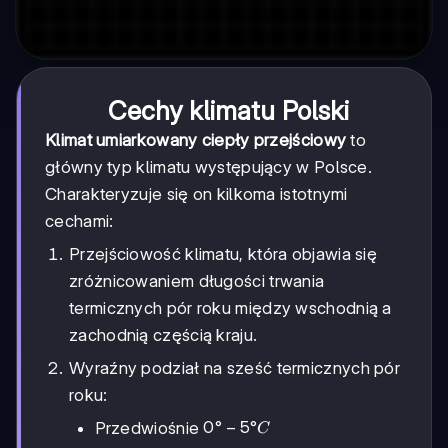
Cechy klimatu Polski
Klimat umiarkowany ciepły przejściowy
to
główny typ klimatu występujący w Polsce.
Charakteryzuje się on kilkoma istotnymi
cechami:
Przejściowość klimatu, która objawia się
zróżnicowaniem długości trwania
termicznych pór roku między wschodnią a
zachodnią częścią kraju.
Wyraźny podział na sześć termicznych pór
roku:
0°-5°C
0°
−
5°
Przedwiośnie
C