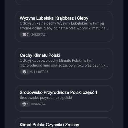
materiał obejmuje kluczowe aspekty geograficzne i
klimatyczne Polski. Typ: podsumowanie.
Wyżyna Lubelska: Krajobraz i Gleby
Geografia
Odkryj unikalne cechy Wyżyny Lubelskiej, w tym jej
strome doliny, gleby brunatne oraz wpływ klimatu na
rolnictwo. Dowiedz się o najważniejszych miastach
825
21
5
regionu, takich jak Lublin i Kazimierz Dolny, oraz ich
historycznym znaczeniu. Idealne dla studentów
geografii i nauk przyrodniczych.
Cechy Klimatu Polski
Geografia
Odkryj kluczowe cechy klimatu Polski, w tym
różnorodność mas powietrza, pory roku oraz czynniki
kształtujące pogodę. Materiał zawiera szczegółowe
1,616
68
1
informacje na temat wpływu geografii na klimat,
sezonowości oraz opadów atmosferycznych. Idealne
dla uczniów i studentów geografii. Typ:
podsumowanie.
Środowisko Przyrodnicze Polski część 1
Geografia
Środowisko przyrodnicze polski
545
4
7
Klimat Polski: Czynniki i Zmiany
Geografia