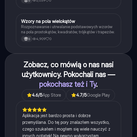
5,039
0
6
W
Wzory na pola wielokątów
Matematyka
Rozpoznawanie i utrwalanie podstawowych wzorów
na pola prostokątów, kwadratów, trójkątów i trapezów.
4,909
0
6
Zobacz, co mówią o nas nasi
użytkownicy. Pokochali nas —
pokochasz też i Ty
.
4.6
/5
App Store
4.7
/5
Google Play
Aplikacja jest bardzo prosta i dobrze
przemyślana. Do tej pory znalazłem wszystko,
czego szukałem i mogłem się wiele nauczyć z
innych notatek! Na pewno wykorzystam