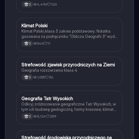
4,496
126
3
Klimat Polski
Geografia
Klimat Polski,klasa 3 zakres podstawowy. Notatka
gazowana na podręczniku “Oblicza Geografii 3” wyd.
Nowa Era
546
11
3
Strefowość zjawisk przyrodniczych na Ziemi
Geografia
Geografia rozszerzenia klasa 4
1,055
36
3
Geografia Tatr Wysokich
Geografia
Odkryj zróżnicowanie geograficzne Tatr Wysokich, w
tym ich budowę geologiczną, formy krasowe, klimat
oraz wpływ działalności człowieka. Dowiedz się o
8,124
289
3
najwyższych szczytach, unikalnych ekosystemach i
charakterystycznych cechach krajobrazu. Idealne dla
studentów geografii i miłośników gór. Typ:
podsumowanie.
Strefowość środowiska przyrodniczego na
Geografia