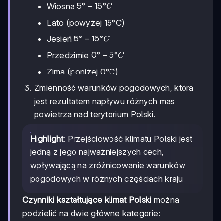
5°-15°C
5°
−
15°
Wiosna
C
Lato (powyżej 15°C)
5°-15°C
5°
−
15°
Jesień
C
0°-5°C
0°
−
5°
Przedzimie
C
Zima (poniżej 0°C)
Zmienność warunków pogodowych, która
jest rezultatem napływu różnych mas
powietrza nad terytorium Polski.
Highlight
: Przejściowość klimatu Polski jest
jedną z jego najważniejszych cech,
wpływającą na zróżnicowanie warunków
pogodowych w różnych częściach kraju.
Czynniki kształtujące klimat Polski
można
podzielić na dwie główne kategorie: