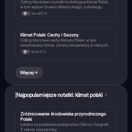
Odkryj kluczowe czynniki kształtujące klimat Polski,
w tym wpływ Oceanu Atlantyckiego, cyrkulację
atmosferyczną oraz ukształtowanie terenu. Zrozum,
465
3
7
jak globalne ocieplenie i lokalne warunki wpływają na
zmiany klimatyczne, w tym ekstremalne zjawiska
pogodowe. Idealne dla studentów geografii i ekologii.
Typ: podsumowanie.
Klimat Polski: Cechy i Sezony
Geografia
Odkryj kluczowe cechy klimatu Polski, w tym
umiarkowany klimat, zmiany temperatury w różnych
porach roku oraz średnie opady atmosferyczne.
341
1
7
Materiał przeznaczony dla uczniów klasy 7,
zawierający istotne informacje o systemie
klimatycznym i sezonach w Polsce.
Więcej
Najpopularniejsze notatki: klimat polski
9
Zróżnicowanie środowiska przyrodniczego
Geografia
Polski
notatka na podstawie podręcznika Oblicza Geografii
3 zakres rozszerzony