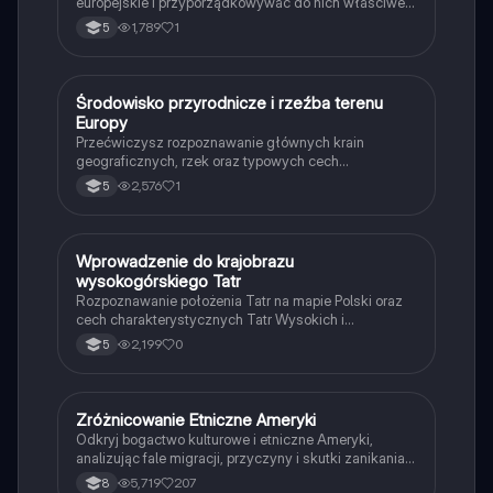
europejskie i przyporządkowywać do nich właściwe
stolice na mapie politycznej.
1,789
1
5
Ś
Środowisko przyrodnicze i rzeźba terenu
Geografia
Europy
Przećwiczysz rozpoznawanie głównych krain
geograficznych, rzek oraz typowych cech
ukształtowania powierzchni Europy.
2,576
1
5
W
Wprowadzenie do krajobrazu
Geografia
wysokogórskiego Tatr
Rozpoznawanie położenia Tatr na mapie Polski oraz
cech charakterystycznych Tatr Wysokich i
Zachodnich.
2,199
0
5
Zróżnicowanie Etniczne Ameryki
Geografia
Odkryj bogactwo kulturowe i etniczne Ameryki,
analizując fale migracji, przyczyny i skutki zanikania
kultur pierwotnych, urbanizację oraz unikalne cechy
5,719
207
8