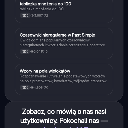
T
tabliczka mnożenia do 100
Matematyka
tabliczka mnożenia do 100
3,887
2
5
C
Czasowniki nieregularne w Past Simple
Język angielski
Ćwicz odmianę popularnych czasowników
nieregularnych i twórz zdania przeczące z operatorem
didn't w czasie Past Simple.
5,041
0
6
W
Wzory na pola wielokątów
Matematyka
Rozpoznawanie i utrwalanie podstawowych wzorów
na pola prostokątów, kwadratów, trójkątów i trapezów.
4,909
0
6
Zobacz, co mówią o nas nasi
użytkownicy. Pokochali nas —