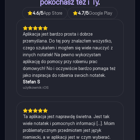
pokochasz też i Ty
.
4.6
/5
App Store
4.7
/5
Google Play
Aplikacja jest bardzo prosta i dobrze
przemyślana. Do tej pory znalazłem wszystko,
czego szukałem i mogłem się wiele nauczyć z
innych notatek! Na pewno wykorzystam
aplikację do pomocy przy robieniu prac
domowych! No i oczywiście bardzo pomaga też
jako inspiracja do robienia swoich notatek.
Stefan S
użytkownik iOS
Ta aplikacja jest naprawdę świetna. Jest tak
wiele notatek i pomocnych informacji [...]. Moim
problematycznym przedmiotem jest język
niemiecki, a w aplikacji jest w czym wybierać.