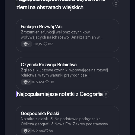
2
ziemi na obszarach wiejskich
Funkcje i Rozwój Wsi
Geografia
Zrozumienie funkcji wsi oraz czynników
wpływających na ich rozwój. Analiza zmian w
funkcjach rolniczych, rezydencjalnych, turystycznych
6,191
187
7
i gospodarczych. Obejmuje przyczyny depopulacji
wsi w Europie oraz ich wpływ na społeczeństwo.
Idealne dla studentów geografii i nauk społecznych.
Czynniki Rozwoju Rolnictwa
Geografia
Zgłębiaj kluczowe czynniki wpływające na rozwój
rolnictwa, w tym warunki przyrodnicze i
pozaprzyrodnicze. Dowiedz się o strukturze agrarnej,
3,490
118
2
rodzajach gospodarstw oraz wpływie polityki rolnej
na produkcję rolną. Materiał przeznaczony dla
Najpopularniejsze notatki z Geografia
9
uczniów klasy 2 w zakresie rozszerzonym geografii.
Gospodarka Polski
Geografia
Notatka z działu 3. Na podstawie podręcznika
Oblicza geografii 3 Nowa Era. Zakres podstawowy.
2,660
86
2