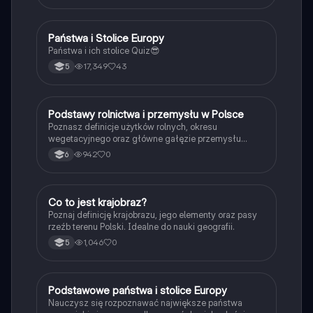
P
Państwa i Stolice Europy
Geografia
Państwa i ich stolice Quiz😎
17,349
43
5
P
Podstawy rolnictwa i przemysłu w Polsce
Geografia
Poznasz definicje użytków rolnych, okresu
wegetacyjnego oraz główne gałęzie przemysłu
wydobywczego i przetwórczego w naszym kraju.
942
0
6
C
Co to jest krajobraz?
Geografia
Poznaj definicję krajobrazu, jego elementy oraz pasy
rzeźb terenu Polski. Idealne do nauki geografii.
1,046
0
5
P
Podstawowe państwa i stolice Europy
Geografia
Nauczysz się rozpoznawać największe państwa