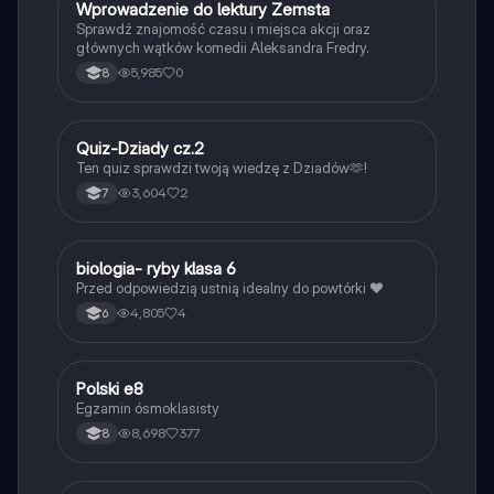
W
Wprowadzenie do lektury Zemsta
Język polski
Sprawdź znajomość czasu i miejsca akcji oraz
głównych wątków komedii Aleksandra Fredry.
5,985
0
8
Q
Quiz-Dziady cz.2
Język polski
Ten quiz sprawdzi twoją wiedzę z Dziadów🫶!
3,604
2
7
B
biologia- ryby klasa 6
Biologia
Przed odpowiedzią ustnią idealny do powtórki ❤️
4,805
4
6
Polski e8
Język polski
Egzamin ósmoklasisty
8,698
377
8