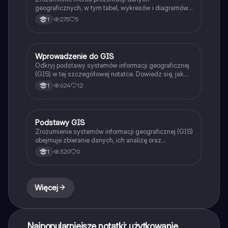
geograficznych, w tym tabel, wykresów i diagramów.
Dowiedz się, jak wykorzystać GIS do analizy i
275
5
1
prezentacji danych oraz poznaj elementy mapy, ich
rodzaje i zastosowania. Idealne dla uczniów 1 klasy
LO.
Wprowadzenie do GIS
Geografia
Odkryj podstawy systemów informacji geograficznej
(GIS) w tej szczegółowej notatce. Dowiedz się, jak
GIS gromadzi, analizuje i wizualizuje dane
624
12
1
przestrzenne, a także poznaj zastosowania w
zarządzaniu kryzysowym, turystyce, rolnictwie i
ochronie środowiska. Idealne dla studentów
zainteresowanych geoinformacją i jej praktycznymi
Podstawy GIS
Geografia
zastosowaniami.
Zrozumienie systemów informacji geograficznej (GIS)
obejmuje zbieranie danych, ich analizę oraz
wizualizację. Dowiedz się, jak GIS łączy dane
320
0
1
geograficzne z informacyjnymi, jakie są jego
zastosowania w turystyce, rolnictwie i ochronie
środowiska oraz jak działają geoportale. Typ:
prezentacja.
Więcej
Najpopularniejsze notatki: użytkowanie