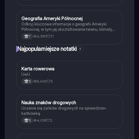
środowiska naturalnego. Dowiedz się o wpływie
cyklonów i tornad na kontynent oraz poznaj kluczowe
informacje o Amazonii. Idealne dla uczniów i
studentów geografii. Typ: podsumowanie.
Geografia Ameryki Północnej
Geografia
Odkryj kluczowe informacje o geografii Ameryki
Północnej, w tym jej ukształtowanie terenu, klimaty,
migracje oraz demografię. Zawiera szczegółowe
6,390
71
7
mapy i ilustracje, które pomagają zrozumieć
różnorodność tego kontynentu. Idealne dla studentów
Najpopularniejsze notatki
9
geografii i historii.
K
Karta rowerowa
Technika
UwU
5,406
3
5
N
Nauka znaków drogowych
Technika
Uczenie się zanków drogowych na sprawdzian-
kartkówkę
4,018
2
5