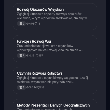
na odblokowanie większej liczby funkcji.
Rozwój Obszarów Wiejskich
Geografia
Zgłębiaj kluczowe aspekty rozwoju obszarów
wiejskich, w tym wpływ na środowisko, zmiany w
krajobrazie rolniczym oraz znaczenie turystyki.
498
13
2
Materiał obejmuje różne typy rolnictwa, ich wpływ na
lokalne społeczności oraz wyzwania związane z
ekologią i dostępem do zasobów. Idealne dla
studentów geografi i oraz rozwoju regionalnego.
Funkcje i Rozwój Wsi
Geografia
Zrozumienie funkcji wsi oraz czynników
wpływających na ich rozwój. Analiza zmian w
funkcjach rolniczych, rezydencjalnych, turystycznych
6,191
187
7
i gospodarczych. Obejmuje przyczyny depopulacji
wsi w Europie oraz ich wpływ na społeczeństwo.
Idealne dla studentów geografii i nauk społecznych.
Czynniki Rozwoju Rolnictwa
Geografia
Zgłębiaj kluczowe czynniki wpływające na rozwój
rolnictwa, w tym warunki przyrodnicze i
pozaprzyrodnicze. Dowiedz się o strukturze agrarnej,
3,490
118
2
rodzajach gospodarstw oraz wpływie polityki rolnej
na produkcję rolną. Materiał przeznaczony dla
uczniów klasy 2 w zakresie rozszerzonym geografii.
Metody Prezentacji Danych Geograficznych
Geografia
Zrozumienie metod prezentacji danych