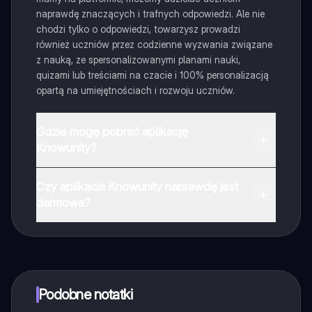
naprawdę znaczących i trafnych odpowiedzi. Ale nie
chodzi tylko o odpowiedzi, towarzysz prowadzi
również uczniów przez codzienne wyzwania związane
z nauką, ze spersonalizowanymi planami nauki,
quizami lub treściami na czacie i 100% personalizacją
opartą na umiejętnościach i rozwoju uczniów.
Gdzie mogę pobrać aplikację
Knowunity?
Aplikację możesz pobrać z Google Play i Apple Store.
Czy aplikacja Knowunity naprawdę jest
darmowa?
Tak, masz całkowicie darmowy dostęp do wszystkich
notatek w aplikacji, możesz w każdej chwili rozmawiać
z Ekspertami lub ich obserwować. Możesz użyć
punktów, aby odblokować pewne funkcje w aplikacji,
które również możesz otrzymać za darmo. Dodatkowo
Podobne notatki
oferujemy usługę Knowunity Premium, która pozwala