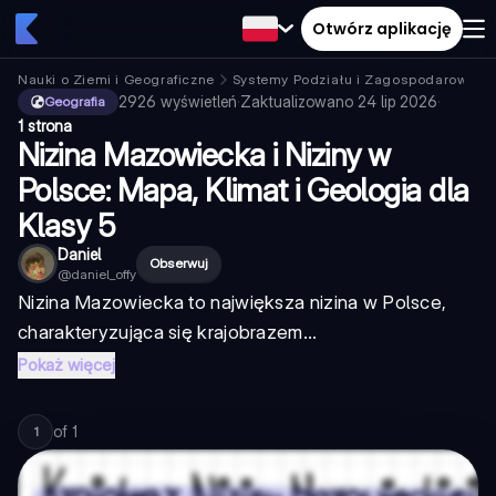
Otwórz aplikację
Nauki o Ziemi i Geograficzne
Systemy Podziału i Zagospodarowania
2926
wyświetleń
·
Zaktualizowano
24 lip 2026
·
Geografia
1 strona
Nizina Mazowiecka i Niziny w
Polsce: Mapa, Klimat i Geologia dla
Klasy 5
Daniel
Obserwuj
@
daniel_offy
Nizina Mazowiecka to największa nizina w Polsce,
charakteryzująca się krajobrazem...
Pokaż więcej
of
1
1