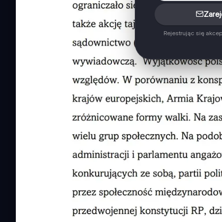
Zarej
Rejestrując się akce