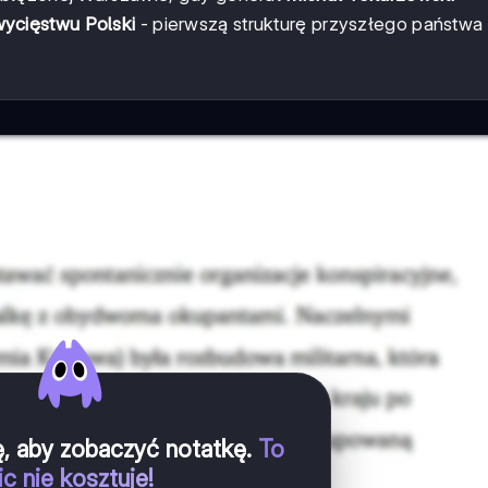
ycięstwu Polski
- pierwszą strukturę przyszłego państwa
ię, aby zobaczyć notatkę
.
To
ic nie kosztuje!