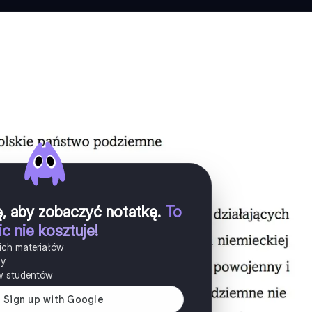
ię, aby zobaczyć notatkę
.
To
ic nie kosztuje!
ich materiałów
ny
w studentów