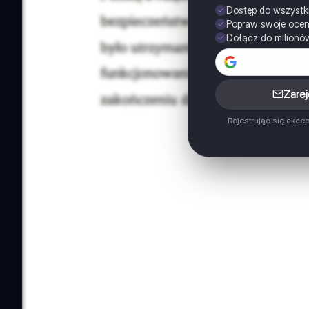
Dostęp do wszystk
Popraw swoje oce
Dołącz do milionó
Zarej
Rejestrując się akce