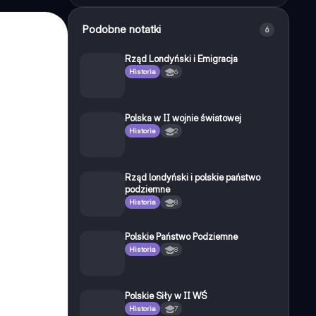
Podobne notatki
6
Rząd Londyński i Emigracja
Historia
6
Polska w II wojnie światowej
Historia
2
Rząd londyński i polskie państwo
podziemne
Historia
8
Polskie Państwo Podziemne
Historia
8
Polskie Siły w II WŚ
Historia
7