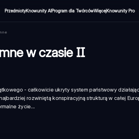
Przedmioty
Knowunity AI
Program dla Twórców
Więcej
Knowunity Pro
emne
mne w czasie II
jątkowego - całkowicie ukryty system państwowy działają
ardziej rozwiniętą konspiracyjną strukturą w całej Europ
rmalne życie...