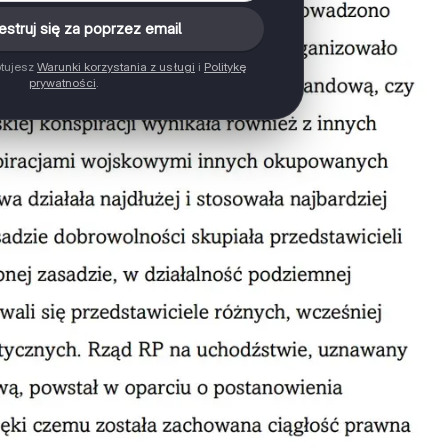
estruj się za poprzez email
ptujesz
Warunki korzystania z usługi
i
Politykę
prywatności
.