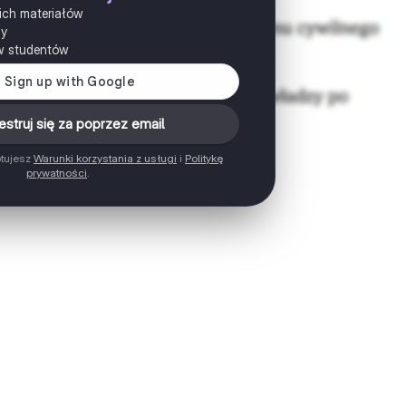
ich materiałów
ny
w studentów
estruj się za poprzez email
ptujesz
Warunki korzystania z usługi
i
Politykę
prywatności
.