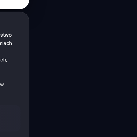
ństwo
miach
ch,
 w