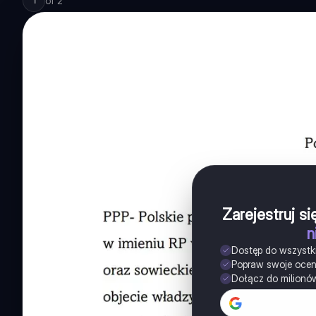
of
2
1
Zarejestruj s
n
Dostęp do wszystk
Popraw swoje oce
Dołącz do milionó