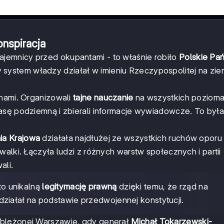
nspiracja
jemnicy przed okupantami - to właśnie robiło
Polskie Pa
 system władzy działał w imieniu Rzeczypospolitej na zie
inami. Organizowali
tajne nauczanie
na wszystkich pozioma
asę podziemną i zbierali informacje wywiadowcze. To była
ia Krajowa
działała najdłużej ze wszystkich ruchów oporu
walki. Łączyła ludzi z różnych warstw społecznych i partii
ali.
o unikalną
legitymację prawną
dzięki temu, że rząd na
iałał na podstawie przedwojennej konstytucji.
oblężonej Warszawie, gdy generał
Michał Tokarzewski-