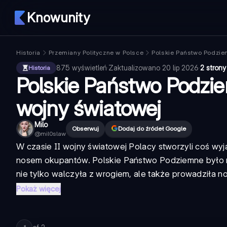
Knowunity
Historia
Przemiany Polityczne w Polsce
Polskie Państwo Podzi
875
wyświetleń
·
Zaktualizowano
20 lip 2026
·
2 strony
Historia
Polskie Państwo Podzie
wojny światowej
Milo
Obserwuj
Dodaj do źródeł Google
@
mil0slaw
W czasie II wojny światowej Polacy stworzyli coś wy
nosem okupantów. Polskie Państwo Podziemne było najb
nie tylko walczyła z wrogiem, ale także prowadziła no
Pokaż więcej