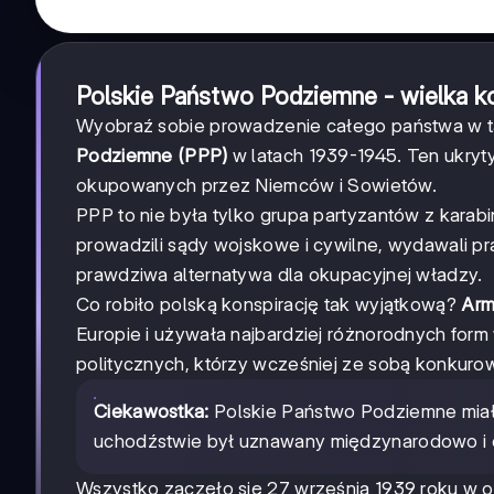
Polskie Państwo Podziemne - wielka ko
Wyobraź sobie prowadzenie całego państwa w ta
Podziemne (PPP)
w latach 1939-1945. Ten ukryty
okupowanych przez Niemców i Sowietów.
PPP to nie była tylko grupa partyzantów z karab
prowadzili sądy wojskowe i cywilne, wydawali pr
prawdziwa alternatywa dla okupacyjnej władzy.
Co robiło polską konspirację tak wyjątkową?
Arm
Europie i używała najbardziej różnorodnych form 
politycznych, którzy wcześniej ze sobą konkurow
Ciekawostka:
Polskie Państwo Podziemne miał
uchodźstwie był uznawany międzynarodowo i dz
Wszystko zaczęło się 27 września 1939 roku w 