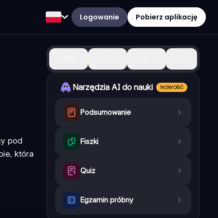
Logowanie
Pobierz aplikację
11
Narzędzia AI do nauki
NOWOŚĆ
Podsumowanie
cy pod
Fiszki
ie, która
Quiz
Egzamin próbny