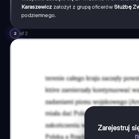
Karaszewicz
założył z grupą oficerów
Służbę Zw
podziemnego.
of
2
2
Zarejestruj s
n