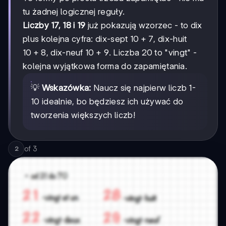
tu żadnej logicznej reguły.
Liczby 17, 18 i 19
już pokazują wzorzec - to dix
10+7
10
+
7
plus kolejna cyfra: dix-sept
, dix-huit
10+8
10
+
8
10+9
10
+
9
, dix-neuf
. Liczba 20 to "vingt" -
kolejna wyjątkowa forma do zapamiętania.
💡
Wskazówka:
Naucz się najpierw liczb 1-
10 idealnie, bo będziesz ich używać do
tworzenia większych liczb!
of
3
2