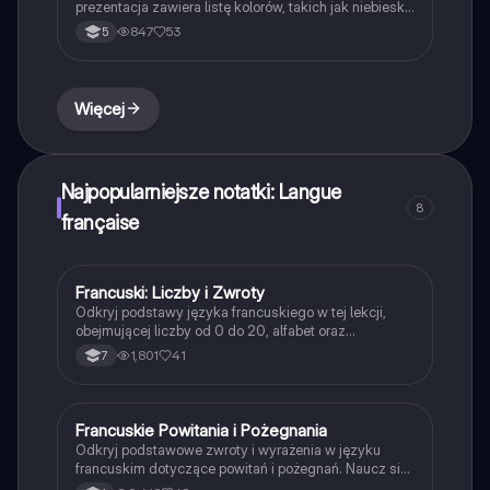
prezentacja zawiera listę kolorów, takich jak niebieski,
pomarańczowy, żółty i wiele innych, wraz z ich
847
53
5
tłumaczeniami na język polski. Idealne dla uczniów
uczących się francuskiego.
Więcej
Najpopularniejsze notatki: Langue
8
française
Francuski: Liczby i Zwroty
Język francuski
Odkryj podstawy języka francuskiego w tej lekcji,
obejmującej liczby od 0 do 20, alfabet oraz
podstawowe zwroty. Idealne dla początkujących
1,801
41
7
uczniów, którzy chcą szybko przyswoić kluczowe
elementy francuskiego słownictwa.
Francuskie Powitania i Pożegnania
Język francuski
Odkryj podstawowe zwroty i wyrażenia w języku
francuskim dotyczące powitań i pożegnań. Naucz się,
jak się przedstawiać, pytać o samopoczucie oraz