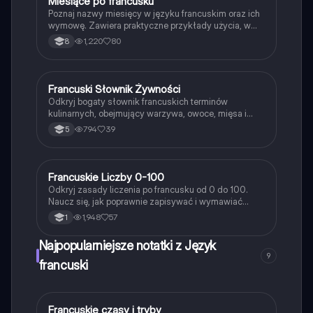
Miesiące po francusku
Język francuski
Poznaj nazwy miesięcy w języku francuskim oraz ich
wymowę. Zawiera praktyczne przykłady użycia, w
tym jak mówić o dacie urodzin. Idealne dla uczniów
1,220
80
8
uczących się francuskiego. Typ: podsumowanie.
Francuski Słownik Żywności
Język francuski
Odkryj bogaty słownik francuskich terminów
kulinarnych, obejmujący warzywa, owoce, mięsa i
potrawy. Idealne dla uczniów uczących się
794
39
5
francuskiego słownictwa związanego z jedzeniem.
Zawiera kluczowe pojęcia dotyczące francuskiej
kuchni oraz różnorodnych składników. Typ: słownik.
Francuskie Liczby 0-100
Język francuski
Odkryj zasady liczenia po francusku od 0 do 100.
Naucz się, jak poprawnie zapisywać i wymawiać
liczby, w tym wyjątki i zasady dotyczące liczb
1,948
57
1
złożonych. Idealne dla uczniów uczących się
francuskiego. Typ: Podsumowanie.
Najpopularniejsze notatki z Język
9
francuski
Francuskie czasy i tryby
Język francuski