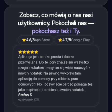
Zobacz, co mówią o nas nasi
użytkownicy. Pokochali nas —
pokochasz też i Ty
.
4.6
/5
App Store
4.7
/5
Google Play
Aplikacja jest bardzo prosta i dobrze
przemyślana. Do tej pory znalazłem wszystko,
czego szukałem i mogłem się wiele nauczyć z
innych notatek! Na pewno wykorzystam
aplikację do pomocy przy robieniu prac
domowych! No i oczywiście bardzo pomaga też
jako inspiracja do robienia swoich notatek.
Stefan S
użytkownik iOS