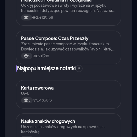
Odkryj podstawowe zwroty i wyrażenia w języku
francuskim dotyczące powitań i pożegnań. Naucz się,
jak się przedstawiać, pytać o samopoczucie oraz
2,412
68
1
odpowiadać na te pytania. Idealne dla
początkujących uczniów francuskiego. Typ:
prezentacja.
Passé Composé: Czas Przeszły
Język francuski
Zrozumienie passé composé w języku francuskim.
Dowiedz się, jak używać czasowników 'avoir' i 'être',
oraz poznaj zasady tworzenia formy przeszłej.
821
15
2
Idealne dla uczniów przygotowujących się do
egzaminów. Zawiera regularne i nieregularne
Najpopularniejsze notatki
9
czasowniki oraz przykłady użycia.
K
Karta rowerowa
Technika
UwU
5,406
3
5
N
Nauka znaków drogowych
Technika
Uczenie się zanków drogowych na sprawdzian-
kartkówkę