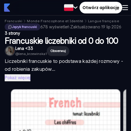
Otwórz aplikację
Francuski
Monde Francophone et Identité
Langue française
678
wyświetleń
·
Zaktualizowano
19 lip 2026
·
Język francuski
3 strony
Francuskie liczebniki od 0 do 100
Lena <33
Obserwuj
@
lena_krzewinska1
Liczebniki francuskie to podstawa każdej rozmowy -
od robienia zakupów...
Pokaż więcej