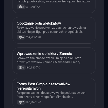
na pola prostokątów, kwadratów, trójkątów i trapezów.
4,911
0
6
O
Obliczanie pola wielokątów
Matematyka
Rozwiązywanie prostych zadań rachunkowych na
obliczanie pól figur przy podanych długościach
boków i wysokości.
4,389
0
6
W
Wprowadzenie do lektury Zemsta
Język polski
Sprawdź znajomość czasu i miejsca akcji oraz
głównych wątków komedii Aleksandra Fredry.
5,985
0
8
F
Formy Past Simple czasowników
Język angielski
nieregularnych
Rozpoznawanie i dopasowywanie podstawowych
form czasu przeszłego Past Simple dla
najpopularniejszych czasowników nieregularnych.
3,343
0
7