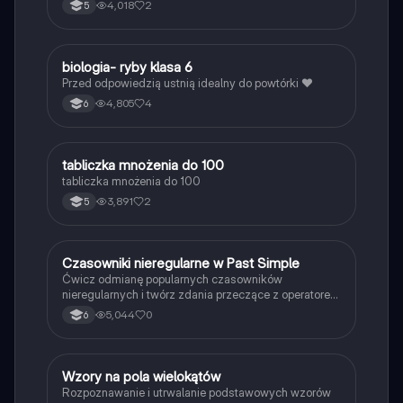
4,018
2
5
B
biologia- ryby klasa 6
Biologia
Przed odpowiedzią ustnią idealny do powtórki ❤️
4,805
4
6
T
tabliczka mnożenia do 100
Matematyka
tabliczka mnożenia do 100
3,891
2
5
C
Czasowniki nieregularne w Past Simple
Język angielski
Ćwicz odmianę popularnych czasowników
nieregularnych i twórz zdania przeczące z operatorem
didn't w czasie Past Simple.
5,044
0
6
W
Wzory na pola wielokątów
Matematyka
Rozpoznawanie i utrwalanie podstawowych wzorów