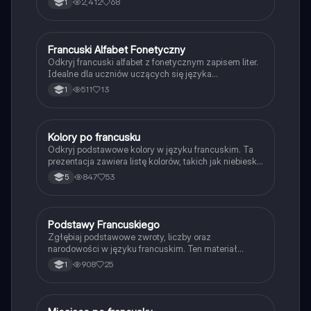
2,412
68
1
odpowiadać na te pytania. Idealne dla
początkujących uczniów francuskiego. Typ:
prezentacja.
Francuski Alfabet Fonetyczny
Język francuski
Odkryj francuski alfabet z fonetycznym zapisem liter.
Idealne dla uczniów uczących się języka
francuskiego. Zawiera szczegółowy opis każdej litery
511
13
1
oraz jej wymowy.
Kolory po francusku
Język francuski
Odkryj podstawowe kolory w języku francuskim. Ta
prezentacja zawiera listę kolorów, takich jak niebieski,
pomarańczowy, żółty i wiele innych, wraz z ich
847
53
5
tłumaczeniami na język polski. Idealne dla uczniów
uczących się francuskiego.
Podstawy Francuskiego
Język francuski
Zgłębiaj podstawowe zwroty, liczby oraz
narodowości w języku francuskim. Ten materiał
obejmuje powitania, pytania o wiek, oraz zasady
908
25
1
dotyczące rodzajów gramatycznych. Idealne dla
uczniów LO, którzy chcą szybko przyswoić kluczowe
słownictwo i zwroty. Typ: streszczenie.