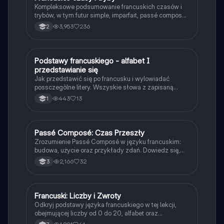
Kompleksowe podsumowanie francuskich czasów i
trybów, w tym futur simple, imparfait, passé composé
oraz subjunctif. Zawiera przykłady odmiany
3,953
236
2
czasowników oraz zasady użycia. Idealne dla
uczniów pragnących zrozumieć gramatykę francuską.
Podstawy francuskiego - alfabet I
Język francuski
przedstawianie się
Jak przedstawić się po francusku i wylowiadać
possczegòlne litery. Wszyskie słowa z zapisaną
wymową.
443
13
1
Passé Composé: Czas Przeszły
Język francuski
Zrozumienie Passé Composé w języku francuskim:
budowa, użycie oraz przykłady zdań. Dowiedz się,
jak tworzyć zdania w czasie przeszłym z
2,166
32
3
czasownikami avoir i être. Idealne dla uczniów 3
klasy. Praktyczne ćwiczenia do przekształcania zdań.
Francuski: Liczby i Zwroty
Język francuski
Odkryj podstawy języka francuskiego w tej lekcji,
obejmującej liczby od 0 do 20, alfabet oraz
podstawowe zwroty. Idealne dla początkujących