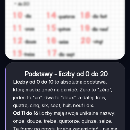
Podstawy - liczby od 0 do 20
Liczby od 0 do 10
to absolutna podstawa,
którą musisz znać na pamięć. Zero to "zéro",
jeden to "un", dwa to "deux", a dalej: trois,
quatre, cinq, six, sept, huit, neuf i dix.
Od 11 do 16
liczby mają swoje unikalne nazwy:
onze, douze, treize, quatorze, quinze, seize.
Te formy po prostu trzeba zapamiętać - nie ma