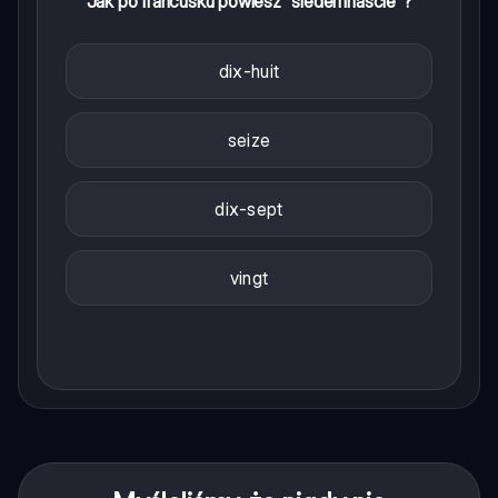
Jak po francusku powiesz "siedemnaście"?
dix-huit
seize
dix-sept
vingt