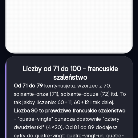
Liczby od 71 do 100 - francuskie
szaleństwo
Od 71 do 79
kontynuujesz wzorzec z 70:
soixante-onze (71), soixante-douze (72) itd. To
tak jakby liczenie: 60+11, 60+12 i tak dalej.
Liczba 80 to prawdziwe francuskie szaleństwo
- "quatre-vingts" oznacza dosłownie "cztery
dwudziestki" (4×20). Od 81 do 89 dodajesz
cyfry do quatre-vingt: quatre-vingt-un, quatre-