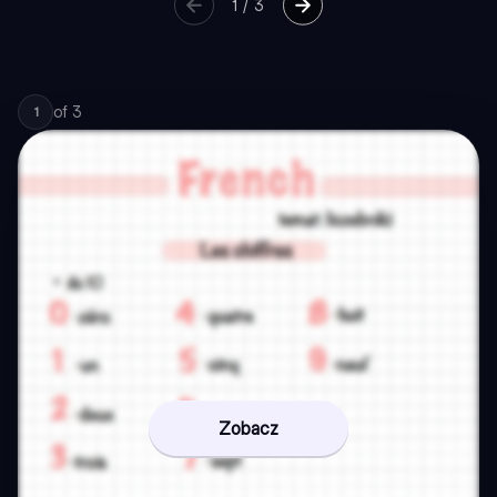
1
/
3
of
3
1
Zobacz