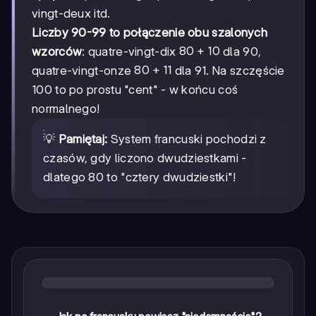
vingt-deux itd.
Liczby 90-99 to połączenie obu szalonych
80+10
80
+
10
wzorców
: quatre-vingt-dix
dla 90,
80+11
80
+
11
quatre-vingt-onze
dla 91. Na szczęście
100 to po prostu "cent" - w końcu coś
normalnego!
💡
Pamiętaj:
System francuski pochodzi z
czasów, gdy liczono dwudziestkami -
dlatego 80 to "cztery dwudziestki"!