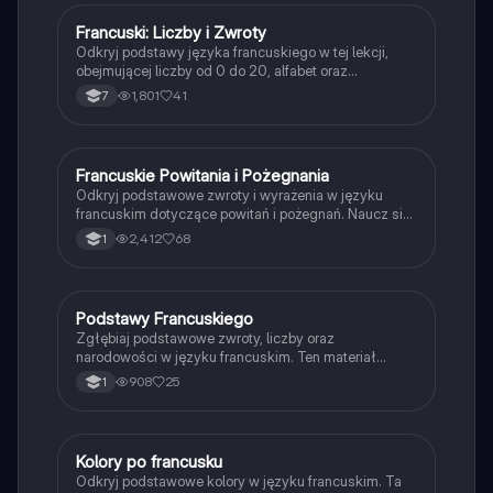
Francuski: Liczby i Zwroty
Język francuski
Odkryj podstawy języka francuskiego w tej lekcji,
obejmującej liczby od 0 do 20, alfabet oraz
podstawowe zwroty. Idealne dla początkujących
1,801
41
7
uczniów, którzy chcą szybko przyswoić kluczowe
elementy francuskiego słownictwa.
Francuskie Powitania i Pożegnania
Język francuski
Odkryj podstawowe zwroty i wyrażenia w języku
francuskim dotyczące powitań i pożegnań. Naucz się,
jak się przedstawiać, pytać o samopoczucie oraz
2,412
68
1
odpowiadać na te pytania. Idealne dla
początkujących uczniów francuskiego. Typ:
prezentacja.
Podstawy Francuskiego
Język francuski
Zgłębiaj podstawowe zwroty, liczby oraz
narodowości w języku francuskim. Ten materiał
obejmuje powitania, pytania o wiek, oraz zasady
908
25
1
dotyczące rodzajów gramatycznych. Idealne dla
uczniów LO, którzy chcą szybko przyswoić kluczowe
słownictwo i zwroty. Typ: streszczenie.
Kolory po francusku
Język francuski
Odkryj podstawowe kolory w języku francuskim. Ta