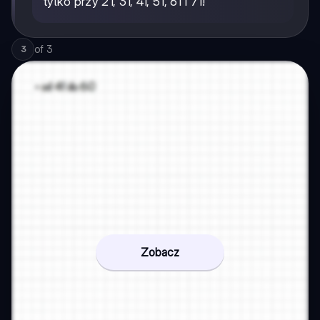
tylko przy 21, 31, 41, 51, 61 i 71!
of
3
3
Zobacz