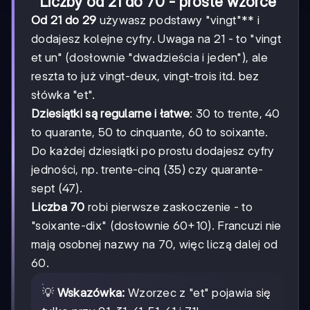
Liczby od 21 do 70 - proste wzorce
Od 21 do 29
używasz podstawy "vingt"** i
dodajesz kolejne cyfry. Uwaga na 21 - to "vingt
et un" (dosłownie "dwadzieścia i jeden"), ale
reszta to już vingt-deux, vingt-trois itd. bez
słówka "et".
Dziesiątki są regularne i łatwe
: 30 to trente, 40
to quarante, 50 to cinquante, 60 to soixante.
Do każdej dziesiątki po prostu dodajesz cyfry
jedności, np. trente-cinq (35) czy quarante-
sept (47).
Liczba 70
robi pierwsze zaskoczenie - to
"soixante-dix" (dosłownie 60+10). Francuzi nie
mają osobnej nazwy na 70, więc liczą dalej od
60.
💡
Wskazówka:
Wzorzec z "et" pojawia się