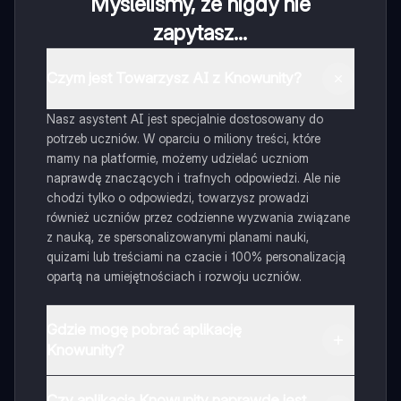
Myśleliśmy, że nigdy nie
zapytasz...
Czym jest Towarzysz AI z Knowunity?
Nasz asystent AI jest specjalnie dostosowany do
potrzeb uczniów. W oparciu o miliony treści, które
mamy na platformie, możemy udzielać uczniom
naprawdę znaczących i trafnych odpowiedzi. Ale nie
chodzi tylko o odpowiedzi, towarzysz prowadzi
również uczniów przez codzienne wyzwania związane
z nauką, ze spersonalizowanymi planami nauki,
quizami lub treściami na czacie i 100% personalizacją
opartą na umiejętnościach i rozwoju uczniów.
Gdzie mogę pobrać aplikację
Knowunity?
Aplikację możesz pobrać z Google Play i Apple Store.
Czy aplikacja Knowunity naprawdę jest