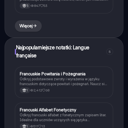
pomarańczowy, żółty i wiele innych, wraz z ich
847
53
5
tłumaczeniami na język polski. Idealne dla uczniów
uczących się francuskiego.
Więcej
Najpopularniejsze notatki: Langue
8
française
Francuskie Powitania i Pożegnania
Język francuski
Odkryj podstawowe zwroty i wyrażenia w języku
francuskim dotyczące powitań i pożegnań. Naucz się,
jak się przedstawiać, pytać o samopoczucie oraz
2,412
68
1
odpowiadać na te pytania. Idealne dla
początkujących uczniów francuskiego. Typ:
prezentacja.
Francuski Alfabet Fonetyczny
Język francuski
Odkryj francuski alfabet z fonetycznym zapisem liter.
Idealne dla uczniów uczących się języka
francuskiego. Zawiera szczegółowy opis każdej litery
511
13
1