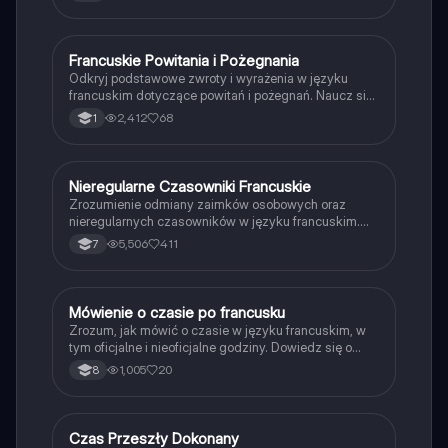
przykłady dla różnych grup czasowników, w tym
formy przeczące. Idealna dla uczniów uczących się
gramatyki francuskiej.
Francuskie Powitania i Pożegnania
Język francuski
Odkryj podstawowe zwroty i wyrażenia w języku
francuskim dotyczące powitań i pożegnań. Naucz się,
jak się przedstawiać, pytać o samopoczucie oraz
2,412
68
1
odpowiadać na te pytania. Idealne dla
początkujących uczniów francuskiego. Typ:
prezentacja.
Nieregularne Czasowniki Francuskie
Język francuski
Zrozumienie odmiany zaimków osobowych oraz
nieregularnych czasowników w języku francuskim.
Obejmuje szczegółowe przykłady dla czasowników
5,506
411
7
'avoir', 'être', 'faire', 'aller' oraz czasowników pierwszej
grupy, takich jak 'parler'. Idealne dla uczniów
pragnących opanować francuski czas teraźniejszy.
Mówienie o czasie po francusku
Język francuski
Zrozum, jak mówić o czasie w języku francuskim, w
tym oficjalne i nieoficjalne godziny. Dowiedz się o
porach dnia oraz jak poprawnie wyrażać godziny,
1,005
20
8
takie jak 'czwarta piętnaście' czy 'dziesiąta
trzydzieści'. Idealne dla uczniów uczących się
francuskiego.
Czas Przeszły Dokonany
Język francuski