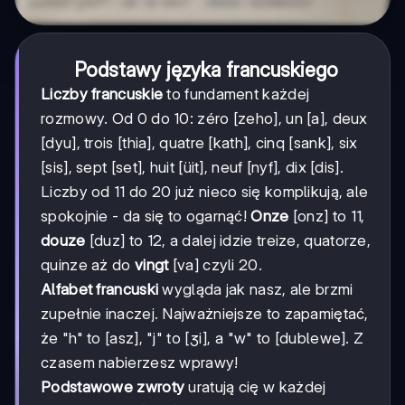
Podstawy języka francuskiego
Liczby francuskie
to fundament każdej
rozmowy. Od 0 do 10: zéro [zeho], un [a], deux
[dyu], trois [thia], quatre [kath], cinq [sank], six
[sis], sept [set], huit [üit], neuf [nyf], dix [dis].
Liczby od 11 do 20 już nieco się komplikują, ale
spokojnie - da się to ogarnąć!
Onze
[onz] to 11,
douze
[duz] to 12, a dalej idzie treize, quatorze,
quinze aż do
vingt
[va] czyli 20.
Alfabet francuski
wygląda jak nasz, ale brzmi
zupełnie inaczej. Najważniejsze to zapamiętać,
że "h" to [asz], "j" to [ʒi], a "w" to [dublewe]. Z
czasem nabierzesz wprawy!
Podstawowe zwroty
uratują cię w każdej