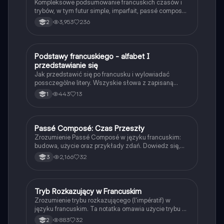
Kompleksowe podsumowanie francuskich czasów i
trybów, w tym futur simple, imparfait, passé composé
oraz subjunctif. Zawiera przykłady odmiany
3,953
236
2
czasowników oraz zasady użycia. Idealne dla
uczniów pragnących zrozumieć gramatykę francuską.
Podstawy francuskiego - alfabet I
Język francuski
przedstawianie się
Jak przedstawić się po francusku i wylowiadać
possczegòlne litery. Wszyskie słowa z zapisaną
wymową.
443
13
1
Passé Composé: Czas Przeszły
Język francuski
Zrozumienie Passé Composé w języku francuskim:
budowa, użycie oraz przykłady zdań. Dowiedz się,
jak tworzyć zdania w czasie przeszłym z
2,166
32
3
czasownikami avoir i être. Idealne dla uczniów 3
klasy. Praktyczne ćwiczenia do przekształcania zdań.
Tryb Rozkazujący w Francuskim
Język francuski
Zrozumienie trybu rozkazującego (l'impératif) w
języku francuskim. Ta notatka omawia użycie trybu w
trzech osobach: tu, nous i vous, oraz przedstawia
883
32
2