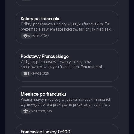
oraz jej wymowy.
Kolory po francusku
Język francuski
Odkryj podstawowe kolory w języku francuskim. Ta
prezentacja zawiera listę kolorów, takich jak niebieski,
pomarańczowy, żółty i wiele innych, wraz z ich
847
53
5
tłumaczeniami na język polski. Idealne dla uczniów
uczących się francuskiego.
Podstawy Francuskiego
Język francuski
Zgłębiaj podstawowe zwroty, liczby oraz
narodowości w języku francuskim. Ten materiał
obejmuje powitania, pytania o wiek, oraz zasady
908
25
1
dotyczące rodzajów gramatycznych. Idealne dla
uczniów LO, którzy chcą szybko przyswoić kluczowe
słownictwo i zwroty. Typ: streszczenie.
Miesiące po francusku
Język francuski
Poznaj nazwy miesięcy w języku francuskim oraz ich
wymowę. Zawiera praktyczne przykłady użycia, w
tym jak mówić o dacie urodzin. Idealne dla uczniów
1,220
80
8
uczących się francuskiego. Typ: podsumowanie.
Francuskie Liczby 0-100
Język francuski