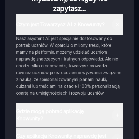
zapytasz...
Czym jest Towarzysz AI z Knowunity?
Nasz asystent AI jest specjalnie dostosowany do
potrzeb uczniów. W oparciu o miliony treści, które
mamy na platformie, możemy udzielać uczniom
naprawdę znaczących i trafnych odpowiedzi. Ale nie
chodzi tylko o odpowiedzi, towarzysz prowadzi
również uczniów przez codzienne wyzwania związane
z nauką, ze spersonalizowanymi planami nauki,
quizami lub treściami na czacie i 100% personalizacją
opartą na umiejętnościach i rozwoju uczniów.
Gdzie mogę pobrać aplikację
Knowunity?
Aplikację możesz pobrać z Google Play i Apple Store.
Czy aplikacja Knowunity naprawdę jest