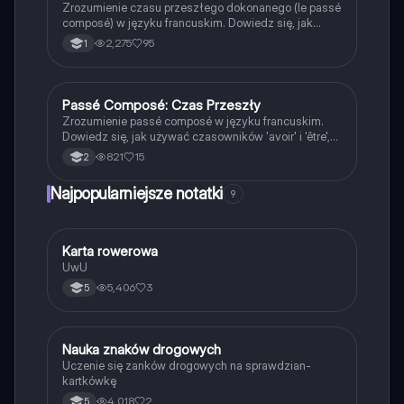
Zrozumienie czasu przeszłego dokonanego (le passé
composé) w języku francuskim. Dowiedz się, jak
używać czasowników 'être' i 'avoir', tworzyć
2,275
95
1
imiesłowy oraz stosować negację. Idealne dla
uczniów przygotowujących się do egzaminów z
gramatyki francuskiej.
Passé Composé: Czas Przeszły
Język francuski
Zrozumienie passé composé w języku francuskim.
Dowiedz się, jak używać czasowników 'avoir' i 'être',
oraz poznaj zasady tworzenia formy przeszłej.
821
15
2
Idealne dla uczniów przygotowujących się do
egzaminów. Zawiera regularne i nieregularne
Najpopularniejsze notatki
9
czasowniki oraz przykłady użycia.
K
Karta rowerowa
Technika
UwU
5,406
3
5
N
Nauka znaków drogowych
Technika
Uczenie się zanków drogowych na sprawdzian-
kartkówkę
4,018
2
5