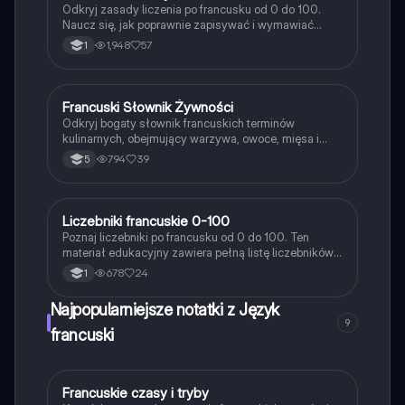
Odkryj zasady liczenia po francusku od 0 do 100.
Naucz się, jak poprawnie zapisywać i wymawiać
liczby, w tym wyjątki i zasady dotyczące liczb
1,948
57
1
złożonych. Idealne dla uczniów uczących się
francuskiego. Typ: Podsumowanie.
Francuski Słownik Żywności
Język francuski
Odkryj bogaty słownik francuskich terminów
kulinarnych, obejmujący warzywa, owoce, mięsa i
potrawy. Idealne dla uczniów uczących się
794
39
5
francuskiego słownictwa związanego z jedzeniem.
Zawiera kluczowe pojęcia dotyczące francuskiej
kuchni oraz różnorodnych składników. Typ: słownik.
Liczebniki francuskie 0-100
Język francuski
Poznaj liczebniki po francusku od 0 do 100. Ten
materiał edukacyjny zawiera pełną listę liczebników,
ich wymowę oraz przykłady użycia. Idealny dla
678
24
1
uczniów uczących się języka francuskiego. Typ:
prezentacja.
Najpopularniejsze notatki z Język
9
francuski
Francuskie czasy i tryby
Język francuski