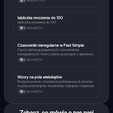
8,697
377
8
T
tabliczka mnożenia do 100
Matematyka
tabliczka mnożenia do 100
3,882
2
5
C
Czasowniki nieregularne w Past Simple
Język angielski
Ćwicz odmianę popularnych czasowników
nieregularnych i twórz zdania przeczące z operatorem
didn't w czasie Past Simple.
5,039
0
6
W
Wzory na pola wielokątów
Matematyka
Rozpoznawanie i utrwalanie podstawowych wzorów
na pola prostokątów, kwadratów, trójkątów i trapezów.
4,909
0
6
Zobacz, co mówią o nas nasi