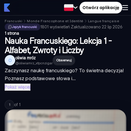
Otwórz aplikację
Francuski
Monde Francophone et Identité
Langue française
1801
wyświetleń
·
Zaktualizowano
22 lip 2026
·
Język francuski
1 strona
Nauka Francuskiego: Lekcja 1 -
Alfabet, Zwroty i Liczby
oliwia mróz
O
Obserwuj
@
oliwiamrz_xfpcnzigar
Zaczynasz naukę francuskiego? To świetna decyzja!
Poznasz podstawowe słowa i...
Pokaż więcej
of
1
1