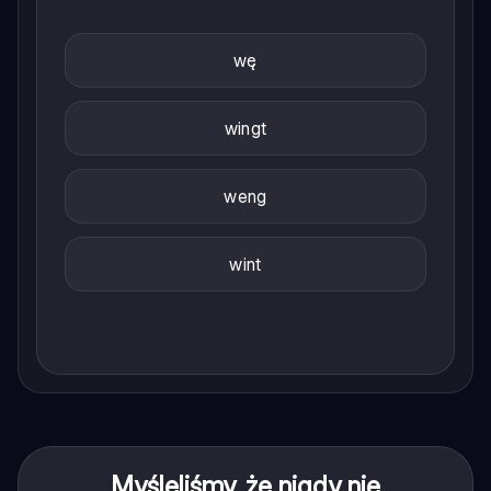
wę
wingt
weng
wint
Myśleliśmy, że nigdy nie