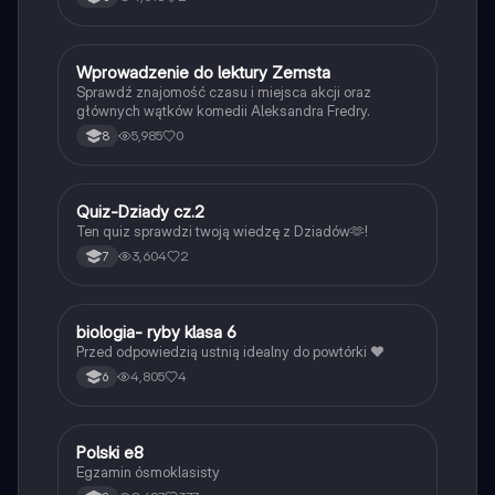
W
Wprowadzenie do lektury Zemsta
Język polski
Sprawdź znajomość czasu i miejsca akcji oraz
głównych wątków komedii Aleksandra Fredry.
5,985
0
8
Q
Quiz-Dziady cz.2
Język polski
Ten quiz sprawdzi twoją wiedzę z Dziadów🫶!
3,604
2
7
B
biologia- ryby klasa 6
Biologia
Przed odpowiedzią ustnią idealny do powtórki ❤️
4,805
4
6
Polski e8
Język polski
Egzamin ósmoklasisty