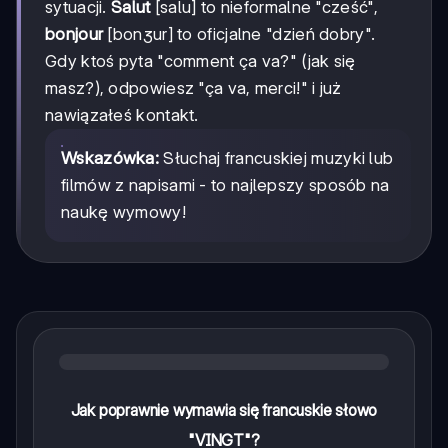
sytuacji.
Salut
[salu] to nieformalne "cześć",
bonjour
[bonʒur] to oficjalne "dzień dobry".
Gdy ktoś pyta "comment ça va?" (jak się
masz?), odpowiesz "ça va, merci!" i już
nawiązałeś kontakt.
Wskazówka:
Słuchaj francuskiej muzyki lub
filmów z napisami - to najlepszy sposób na
naukę wymowy!
Jak poprawnie wymawia się francuskie słowo
"VINGT"?