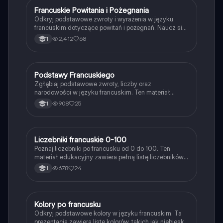
Francuskie Powitania i Pożegnania
Język francuski
Odkryj podstawowe zwroty i wyrażenia w języku
francuskim dotyczące powitań i pożegnań. Naucz się,
jak się przedstawiać, pytać o samopoczucie oraz
2,412
68
1
odpowiadać na te pytania. Idealne dla
początkujących uczniów francuskiego. Typ:
prezentacja.
Podstawy Francuskiego
Język francuski
Zgłębiaj podstawowe zwroty, liczby oraz
narodowości w języku francuskim. Ten materiał
obejmuje powitania, pytania o wiek, oraz zasady
908
25
1
dotyczące rodzajów gramatycznych. Idealne dla
uczniów LO, którzy chcą szybko przyswoić kluczowe
słownictwo i zwroty. Typ: streszczenie.
Liczebniki francuskie 0-100
Język francuski
Poznaj liczebniki po francusku od 0 do 100. Ten
materiał edukacyjny zawiera pełną listę liczebników,
ich wymowę oraz przykłady użycia. Idealny dla
678
24
1
uczniów uczących się języka francuskiego. Typ:
prezentacja.
Kolory po francusku
Język francuski
Odkryj podstawowe kolory w języku francuskim. Ta
prezentacja zawiera listę kolorów, takich jak niebieski,