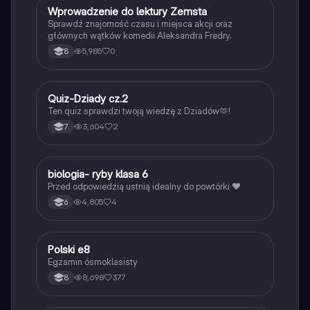
W
Wprowadzenie do lektury Zemsta
Język polski
Sprawdź znajomość czasu i miejsca akcji oraz
głównych wątków komedii Aleksandra Fredry.
5,985
0
8
Q
Quiz-Dziady cz.2
Język polski
Ten quiz sprawdzi twoją wiedzę z Dziadów🫶!
3,604
2
7
B
biologia- ryby klasa 6
Biologia
Przed odpowiedzią ustnią idealny do powtórki ❤️
4,805
4
6
Polski e8
Język polski
Egzamin ósmoklasisty
8,698
377
8