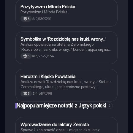
literatury polskiej i historii. Typ: analiza literacka.
Pozytywizm i Młoda Polska
Język polski
Pozytywizm i Młoda Polska.
2,530
55
3
Symbolika w 'Rozdziobią nas kruki, wrony...'
Język polski
Analiza opowiadania Stefana Żeromskiego
'Rozdziobią nas kruki, wrony...' koncentrująca się na
naturalizmie, symbolizmie oraz psychizacji
3,232
164
3
krajobrazu. Zawiera omówienie głównych tematów,
postaci oraz kontekstu historycznego powstania
styczniowego. Idealna dla studentów literatury
polskiej i analizy tekstu.
Heroizm i Klęska Powstania
Język polski
Analiza noweli 'Rozdziobią nas kruki, wrony...' Stefana
Żeromskiego, ukazująca heroiczne postawy
powstańców oraz społeczne przyczyny klęski
4,681
98
3
powstania styczniowego. Obejmuje głęboką
charakterystykę Szymona Winrycha oraz refleksje na
Najpopularniejsze notatki z Język polski
9
temat patriotyzmu, samotności i poświęcenia. Idealne
dla studentów literatury polskiej i historii. Typ: analiza
literacka.
W
Wprowadzenie do lektury Zemsta
Język polski
Sprawdź znajomość czasu i miejsca akcji oraz