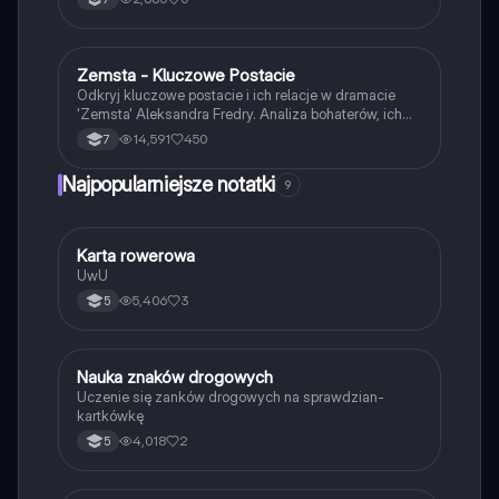
Zemsta - Kluczowe Postacie
Język polski
Odkryj kluczowe postacie i ich relacje w dramacie
'Zemsta' Aleksandra Fredry. Analiza bohaterów, ich
cech oraz kontekstu historycznego akcji. Idealne dla
14,591
450
7
uczniów przygotowujących się do lekcji lub
egzaminów. Gatunek: komedia, epoka: romantyzm.
Najpopularniejsze notatki
9
K
Karta rowerowa
Technika
UwU
5,406
3
5
N
Nauka znaków drogowych
Technika
Uczenie się zanków drogowych na sprawdzian-
kartkówkę
4,018
2
5