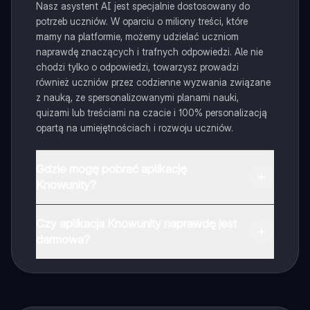
Nasz asystent AI jest specjalnie dostosowany do
potrzeb uczniów. W oparciu o miliony treści, które
mamy na platformie, możemy udzielać uczniom
naprawdę znaczących i trafnych odpowiedzi. Ale nie
chodzi tylko o odpowiedzi, towarzysz prowadzi
również uczniów przez codzienne wyzwania związane
z nauką, ze spersonalizowanymi planami nauki,
quizami lub treściami na czacie i 100% personalizacją
opartą na umiejętnościach i rozwoju uczniów.
Gdzie mogę pobrać aplikację
Knowunity?
Aplikację możesz pobrać z Google Play i Apple Store.
Czy aplikacja Knowunity naprawdę jest
darmowa?
Tak, masz całkowicie darmowy dostęp do wszystkich
notatek w aplikacji, możesz w każdej chwili rozmawiać
z Ekspertami lub ich obserwować. Możesz użyć