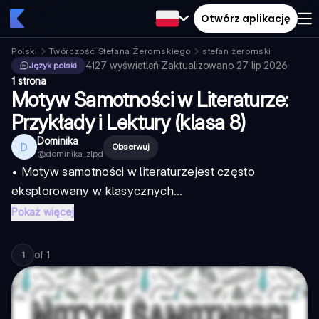
Otwórz aplikację
Polski
Twórczość Stefana Żeromskiego
stefan żeromski
4127
wyświetleń
·
Zaktualizowano
27 lip 2026
·
Język polski
1 strona
Motyw Samotności w Literaturze:
Przykłady i Lektury (klasa 8)
Dominika
D
Obserwuj
@
dominika_zlpd
•
Motyw samotności w literaturze
jest często
eksplorowany w klasycznych...
Pokaż więcej
of
1
1