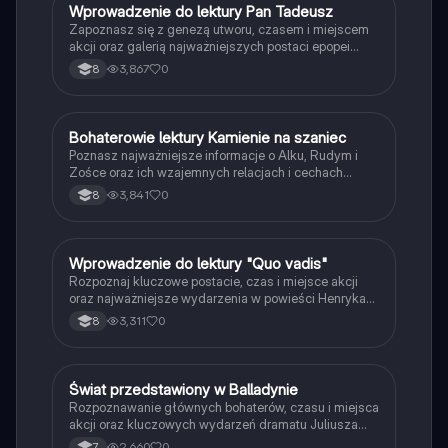
W
Wprowadzenie do lektury Pan Tadeusz
Język polski
Zapoznasz się z genezą utworu, czasem i miejscem
akcji oraz galerią najważniejszych postaci epopei
Adama Mickiewicza.
3,867
0
8
B
Bohaterowie lektury Kamienie na szaniec
Język polski
Poznasz najważniejsze informacje o Alku, Rudym i
Zośce oraz ich wzajemnych relacjach i cechach
charakteru.
3,841
0
8
W
Wprowadzenie do lektury "Quo vadis"
Język polski
Rozpoznaj kluczowe postacie, czas i miejsce akcji
oraz najważniejsze wydarzenia w powieści Henryka
Sienkiewicza.
3,311
0
8
Ś
Świat przedstawiony w Balladynie
Język polski
Rozpoznawanie głównych bohaterów, czasu i miejsca
akcji oraz kluczowych wydarzeń dramatu Juliusza
Słowackiego.
2,660
0
7