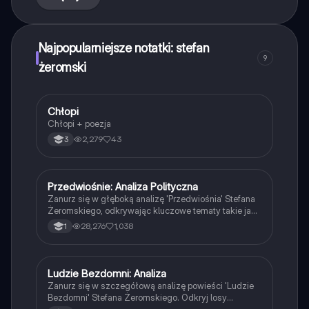
oraz osiągnięcia w nauce i technice.
Najpopularniejsze notatki: stefan
9
żeromski
Chłopi
Język polski
Chłopi + poezja
2,279
43
3
Przedwiośnie: Analiza Polityczna
Język polski
Zanurz się w głęboką analizę 'Przedwiośnia' Stefana
Żeromskiego, odkrywając kluczowe tematy takie jak
rewolucja, tożsamość narodowa oraz konflikty
28,276
1,038
1
społeczne. Ta charakterystyka omawia postacie,
kontekst historyczny oraz wpływ politycznych
prądów na fabułę. Idealna dla studentów literatury i
historii, poszukujących zrozumienia złożoności tego
Ludzie Bezdomni: Analiza
Język polski
dzieła.
Zanurz się w szczegółową analizę powieści 'Ludzie
Bezdomni' Stefana Żeromskiego. Odkryj losy