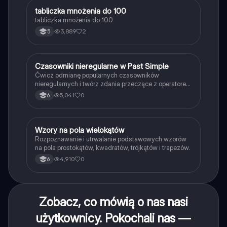
T
tabliczka mnożenia do 100
Matematyka
tabliczka mnożenia do 100
3,889
2
5
C
Czasowniki nieregularne w Past Simple
Język angielski
Ćwicz odmianę popularnych czasowników
nieregularnych i twórz zdania przeczące z operatorem
didn't w czasie Past Simple.
5,041
0
6
W
Wzory na pola wielokątów
Matematyka
Rozpoznawanie i utrwalanie podstawowych wzorów
na pola prostokątów, kwadratów, trójkątów i trapezów.
4,910
0
6
Zobacz, co mówią o nas nasi
użytkownicy. Pokochali nas —