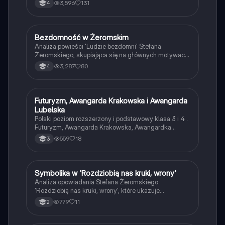
Tomasza Judyma, jego walkę z biedą oraz złożone
3,596
131
4
relacje międzyludzkie. Notatka obejmuje kluczowe
wydarzenia, postacie oraz motywy, takie jak
poświęcenie, miłość, samotność i społeczna
rzeczywistość Polski końca XIX wieku. Idealna dla
Bezdomność w Żeromskim
Język polski
studentów literatury i historii. Typ: streszczenie.
Analiza powieści 'Ludzie bezdomni' Stefana
Żeromskiego, skupiająca się na głównych motywach,
takich jak bieda, bezdomność, miłość i przyjaźń.
3,287
80
4
Obejmuje szczegółowe streszczenie,
charakterystykę bohaterów oraz plan wydarzeń, co
czyni ten materiał idealnym dla studentów literatury.
Typ: analiza literacka.
Futuryzm, Awangarda Krakowska i Awangarda
Język polski
Lubelska
Polski poziom rozszerzony i podstawowy klasa 3 i 4 .
Futuryzm, Awangarda Krakowska, Awangardka
Lubelska, Bruno Jasieńki Tadeusz Peiper Józef
559
18
3
Czechowicz
Symbolika w 'Rozdziobią nas kruki, wrony'
Język polski
Analiza opowiadania Stefana Żeromskiego
'Rozdziobią nas kruki, wrony', które ukazuje
brutalność powstania styczniowego oraz moralne
779
11
2
dylematy społeczeństwa. Obejmuje kluczowe tematy,
takie jak heroizm, zdrada i symbolika ptaków jako
reprezentacji zaborców. Idealne dla studentów