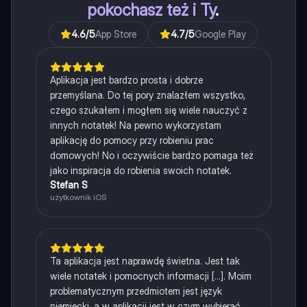
pokochasz też i Ty
.
4.6
/5
App Store
4.7
/5
Google Play
Aplikacja jest bardzo prosta i dobrze
przemyślana. Do tej pory znalazłem wszystko,
czego szukałem i mogłem się wiele nauczyć z
innych notatek! Na pewno wykorzystam
aplikację do pomocy przy robieniu prac
domowych! No i oczywiście bardzo pomaga też
jako inspiracja do robienia swoich notatek.
Stefan S
użytkownik iOS
Ta aplikacja jest naprawdę świetna. Jest tak
wiele notatek i pomocnych informacji [...]. Moim
problematycznym przedmiotem jest język
niemiecki, a w aplikacji jest w czym wybierać.