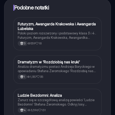
punktów, aby odblokować pewne funkcje w aplikacji,
które również możesz otrzymać za darmo. Dodatkowo
Podobne notatki
oferujemy usługę Knowunity Premium, która pozwala
na odblokowanie większej liczby funkcji.
Futuryzm, Awangarda Krakowska i Awangarda
Język polski
Lubelska
Polski poziom rozszerzony i podstawowy klasa 3 i 4 .
Futuryzm, Awangarda Krakowska, Awangardka
Lubelska, Bruno Jasieńki Tadeusz Peiper Józef
559
18
3
Czechowicz
Dramatyzm w 'Rozdziobią nas kruki'
Język polski
Analiza dramatyzmu postaci Andrzeja Boryckiego w
opowiadaniu Stefana Żeromskiego 'Rozdziobią nas
kruki i wrony'. Zawiera omówienie konfliktu między
1,357
35
1
chłopami a inteligencją oraz ich rolę w Powstaniu
Styczniowym. Typ materiału: analiza literacka.
Ludzie Bezdomni: Analiza
Język polski
Zanurz się w szczegółową analizę powieści 'Ludzie
Bezdomni' Stefana Żeromskiego. Odkryj losy
Tomasza Judyma, jego walkę z biedą oraz złożone
3,596
131
4
relacje międzyludzkie. Notatka obejmuje kluczowe