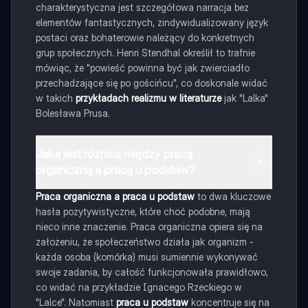
charakterystyczna jest szczegółowa narracja bez
elementów fantastycznych, zindywidualizowany język
postaci oraz bohaterowie należący do konkretnych
grup społecznych. Henri Stendhal określił to trafnie
mówiąc, że "powieść powinna być jak zwierciadło
przechadzające się po gościńcu", co doskonale widać
w takich
przykładach realizmu w literaturze
jak "Lalka"
Bolesława Prusa.
Jaka jest różnica między pracą
organiczną a pracą u podstaw?
Praca organiczna a praca u podstaw
to dwa kluczowe
hasła pozytywistyczne, które choć podobne, mają
nieco inne znaczenie. Praca organiczna opiera się na
założeniu, że społeczeństwo działa jak organizm -
każda osoba (komórka) musi sumiennie wykonywać
swoje zadania, by całość funkcjonowała prawidłowo,
co widać na przykładzie Ignacego Rzeckiego w
"Lalce". Natomiast
praca u podstaw
koncentruje się na