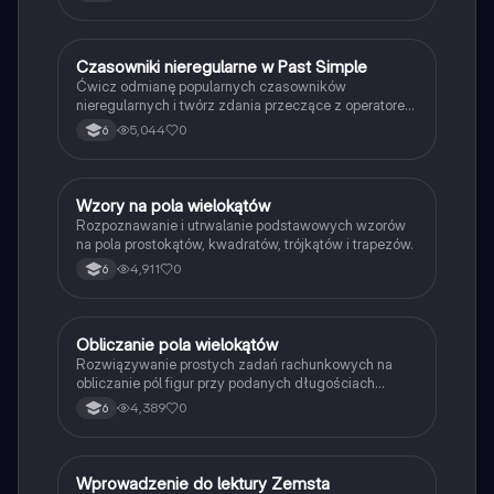
C
Czasowniki nieregularne w Past Simple
Język angielski
Ćwicz odmianę popularnych czasowników
nieregularnych i twórz zdania przeczące z operatorem
didn't w czasie Past Simple.
5,044
0
6
W
Wzory na pola wielokątów
Matematyka
Rozpoznawanie i utrwalanie podstawowych wzorów
na pola prostokątów, kwadratów, trójkątów i trapezów.
4,911
0
6
O
Obliczanie pola wielokątów
Matematyka
Rozwiązywanie prostych zadań rachunkowych na
obliczanie pól figur przy podanych długościach
boków i wysokości.
4,389
0
6
W
Wprowadzenie do lektury Zemsta
Język polski