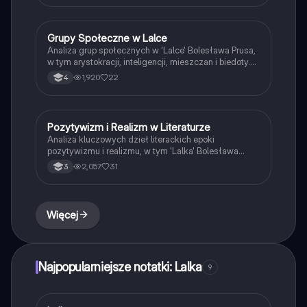
postaci i środowiska. Idealna dla studentów literatury
i miłośników realizmu.
Grupy Społeczne w Lalce
Język polski
Analiza grup społecznych w 'Lalce' Bolesława Prusa,
w tym arystokracji, inteligencji, mieszczan i biedoty.
Zrozumienie ich ról, wartości oraz krytyki społecznej
1,920
22
4
w kontekście pozytywizmu. Typ: podsumowanie.
Pozytywizm i Realizm w Literaturze
Język polski
Analiza kluczowych dzieł literackich epoki
pozytywizmu i realizmu, w tym 'Lalka' Bolesława
Prusa oraz 'Zbrodnia i kara' Fiodora Dostojewskiego.
2,057
31
3
Zawiera omówienie głównych tematów, postaci oraz
idei, takich jak praca organiczna, emancypacja kobiet
i relatywizm moralny. Idealne dla studentów literatury
i historii.
Więcej
Najpopularniejsze notatki: Lalka
9