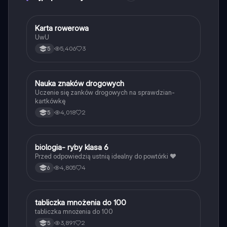
K
Karta rowerowa
Technika
UwU
5,406
3
5
N
Nauka znaków drogowych
Technika
Uczenie się zanków drogowych na sprawdzian-
kartkówkę
4,018
2
5
B
biologia- ryby klasa 6
Biologia
Przed odpowiedzią ustnią idealny do powtórki ❤️
4,805
4
6
T
tabliczka mnożenia do 100
Matematyka
tabliczka mnożenia do 100
3,891
2
5