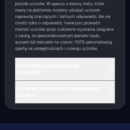
potrzeb uczniów. W oparciu o miliony treści, które
mamy na platformie, możemy udzielać uczniom
naprawdę znaczących i trafnych odpowiedzi. Ale nie
chodzi tylko o odpowiedzi, towarzysz prowadzi
również uczniów przez codzienne wyzwania związane
z nauką, ze spersonalizowanymi planami nauki,
quizami lub treściami na czacie i 100% personalizacją
opartą na umiejętnościach i rozwoju uczniów.
Gdzie mogę pobrać aplikację
Knowunity?
Aplikację możesz pobrać z Google Play i Apple Store.
Czy aplikacja Knowunity naprawdę jest
darmowa?
Tak, masz całkowicie darmowy dostęp do wszystkich
notatek w aplikacji, możesz w każdej chwili rozmawiać
z Ekspertami lub ich obserwować. Możesz użyć
punktów, aby odblokować pewne funkcje w aplikacji,