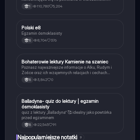
getcie oraz dążeniu do godnej śmierci. Obejmuje
110,780
5,204
1
kluczowe wydarzenia, postacie oraz filozoficzne
refleksje dotyczące ludzkiej motywacji i cierpienia.
Typ: reportaż.
Polski e8
Język polski
Egzamin ósmoklasisty
8,704
376
8
B
Bohaterowie lektury Kamienie na szaniec
Język polski
Poznasz najważniejsze informacje o Alku, Rudym i
Zośce oraz ich wzajemnych relacjach i cechach
charakteru.
3,842
0
8
B
Balladyna- quiz do lektury | egzamin
Język polski
ósmoklasisty
quiz z lektury „Balladyna” 🥰 idealny jako powtórka
przed egzaminem
22,545
91
8
Najpopularniejsze notatki
9