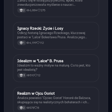
Zanurz się w istotę pozytywizmu, epoki, która
zrewolucjonizowała myślenie o nauce i
społeczeństwie. Ta notatka obejmuje: ramy czasowe,
6,884
275
2
kluczowe wydarzenia historyczne, definicje, gatunki
literackie, cechy sztuki oraz motywy w literaturze.
Idealna dla studentów pragnących zrozumieć wpływ
pozytywizmu na kulturę i literaturę. Przygotuj się na
Ignacy Rzecki: Życie i Losy
Język polski
fascynującą podróż przez epokę pozytywizmu!
Odkryj historię Ignacego Rzeckiego, kluczowej
postaci w 'Lalce' Bolesława Prusa. Analiza jego
dzieciństwa, relacji z Wokulskim, udziału w
4,199
112
1
powstaniu węgierskim oraz wpływu na rozwój sklepu.
Zrozum, jak zmiany społeczne i osobiste tragedie
kształtowały jego życie. Typ: streszczenie.
Idealizm w "Lalce" B. Prusa
Język polski
Idealizm to ważny motyw na maturę. Co to jest, kto
jest idealistą?
510
12
3
Realizm w Ojcu Goriot
Język polski
Analiza powieści 'Ojciec Goriot' Honoré de Balzaca,
skupiająca się na realistycznych bohaterach i ich
relacjach w kontekście paryskiego społeczeństwa.
578
8
2
Zawiera biografię autora oraz szczegółowe opisy