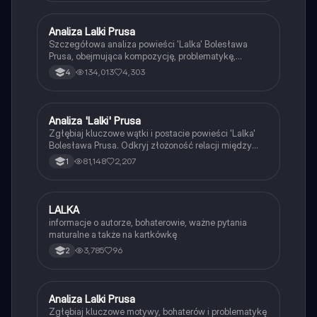
Analiza Lalki Prusa
Język polski
Szczegółowa analiza powieści 'Lalka' Bolesława
Prusa, obejmująca kompozycję, problematykę,
głównych bohaterów oraz kontekst społeczny
134,013
4,303
4
Warszawy lat 70. i 80. XIX wieku. Zawiera omówienie
miłości Wokulskiego do Izabeli Łęckiej,
różnorodności narracji oraz otwartości zakończenia.
Idealna dla studentów literatury i miłośników polskiej
Analiza 'Lalki' Prusa
Język polski
prozy.
Zgłębiaj kluczowe wątki i postacie powieści 'Lalka'
Bolesława Prusa. Odkryj złożoność relacji między
Stanisławem Wokulskim a Izabelą Łęcką, a także
81,148
2,207
1
kontekst społeczny XIX-wiecznej Warszawy. Notatka
zawiera analizy postaci, motywów oraz tematów,
które są istotne na maturze. Idealna do
przygotowania się do egzaminu.
LALKA
Język polski
informacje o autorze, bohaterowie, ważne pytania
maturalne a także na kartkówkę
3,785
96
2
Analiza Lalki Prusa
Język polski
Zgłębiaj kluczowe motywy, bohaterów i problematykę