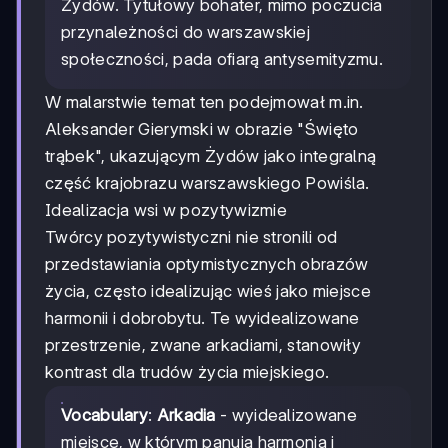
Żydów. Tytułowy bohater, mimo poczucia
przynależności do warszawskiej
społeczności, pada ofiarą antysemityzmu.
W malarstwie temat ten podejmował m.in.
Aleksander Gierymski w obrazie "Święto
trąbek", ukazującym Żydów jako integralną
część krajobrazu warszawskiego Powiśla.
Idealizacja wsi w pozytywizmie
Twórcy pozytywistyczni nie stronili od
przedstawiania optymistycznych obrazów
życia, często idealizując wieś jako miejsce
harmonii i dobrobytu. Te wyidealizowane
przestrzenie, zwane arkadiami, stanowiły
kontrast dla trudów życia miejskiego.
Vocabulary
:
Arkadia
- wyidealizowane
miejsce, w którym panują harmonia i