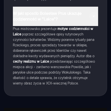
W jaki sposób Bolesław Prus ukazuje
codzienność w "Lalce"?
Prus mistrzowsko prezentuje
motyw codzienności w
Lalce
poprzez szczegółowe opisy rutynowych
czynności bohaterów. Widzimy poranne rytuały pana
Rzeckiego, proces sprzedaży towarów w sklepie,
dobieranie rękawiczek przez klientów czy nawet
dokładne kwoty wydawanych pieniędzy. Autor dba o
cechy realizmu w Lalce
przedstawiając szczegółowo
miejsca akcji - zarówno warszawskie Powiśle, jak i
paryskie ulice podczas podróży Wokulskiego. Taka
dbałość o detale sprawia, że czytelnik otrzymuje
wierny obraz życia w XIX-wiecznej Polsce.