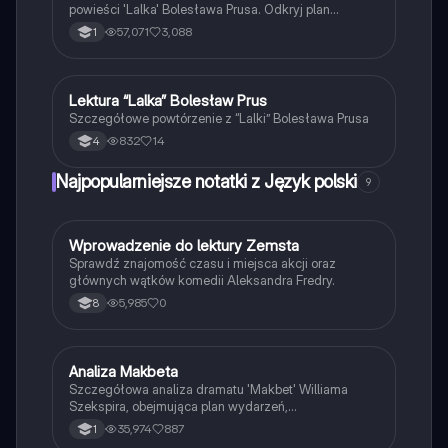
powieści 'Lalka' Bolesława Prusa. Odkryj plan
wydarzeń oraz kontekst społeczny Warszawy XIX
57,071
3,088
1
wieku. Idealne dla studentów literatury i miłośników
klasyki.
Lektura “Lalka” Bolesław Prus
Język polski
Szczegółowe powtórzenie z “Lalki” Bolesława Prusa
832
14
4
Najpopularniejsze notatki z Język polski
9
W
Wprowadzenie do lektury Zemsta
Język polski
Sprawdź znajomość czasu i miejsca akcji oraz
głównych wątków komedii Aleksandra Fredry.
5,985
0
8
Analiza Makbeta
Język polski
Szczegółowa analiza dramatu 'Makbet' Williama
Szekspira, obejmująca plan wydarzeń,
charakterystykę bohaterów, kluczowe motywy oraz
35,974
887
1
kontekst historyczny. Idealne dla studentów literatury