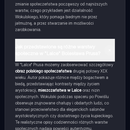
zmianie społeczeństwa począwszy od najniższych
warstw, czego przykładem jest działalność
Wokulskiego, który pomaga biednym nie przez
jałmużnę, a przez stwarzanie im możliwości
zarobkowania.
Jak przedstawione są różne warstwy
społeczne w "Lalce" Bolesława Prusa?
W "Lalce" Prusa możemy zaobserwować szczegółowy
obraz polskiego społeczeństwa
drugiej połowy XIX
wieku. Autor pokazuje różnice między bogactwem a
biedą, przedstawiając kontrasty między życiem
arystokracji,
mieszczaństwa w Lalce
oraz nizin
społecznych. Wokulski podczas spaceru po Powiślu
obserwuje zrujnowane chałupy i obdartych ludzi, co
stanowi przeciwieństwo dla eleganckich salonów
arystokratycznych czy dostatniego życia kupieckiego.
Te realistyczne opisy codzienności różnych warstw
społecznych nadają powieści autentyzmu.