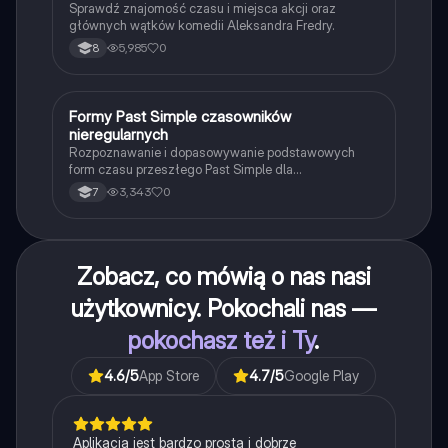
Sprawdź znajomość czasu i miejsca akcji oraz
głównych wątków komedii Aleksandra Fredry.
5,985
0
8
F
Formy Past Simple czasowników
Język angielski
nieregularnych
Rozpoznawanie i dopasowywanie podstawowych
form czasu przeszłego Past Simple dla
najpopularniejszych czasowników nieregularnych.
3,343
0
7
Zobacz, co mówią o nas nasi
użytkownicy. Pokochali nas —
pokochasz też i Ty
.
4.6
/5
App Store
4.7
/5
Google Play
Aplikacja jest bardzo prosta i dobrze