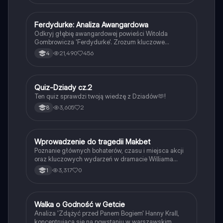
i miłośników dramatu. Zawiera omówienie zbrodni,
władzy, ambicji oraz konsekwencji moralnych w
utworze.
Ferdydurke: Analiza Awangardowa
Język polski
Odkryj głębię awangardowej powieści Witolda
Gombrowicza 'Ferdydurke'. Zrozum kluczowe
motywy, takie jak tożsamość, niedojrzałość i rola
21,490
456
4
szkoły w kształtowaniu jednostki. Poznaj bohaterów,
ich zmagania oraz kontekst historyczny akcji. Idealne
dla studentów literatury i miłośników Gombrowicza.
Typ: streszczenie i analiza.
Q
Quiz-Dziady cz.2
Język polski
Ten quiz sprawdzi twoją wiedzę z Dziadów🫶!
3,605
2
8
W
Wprowadzenie do tragedii Makbet
Język polski
Poznanie głównych bohaterów, czasu i miejsca akcji
oraz kluczowych wydarzeń w dramacie Williama
Szekspira.
3,317
0
1
Walka o Godność w Getcie
Język polski
Analiza 'Zdążyć przed Panem Bogiem' Hanny Krall,
koncentrująca się na powstaniu w warszawskim