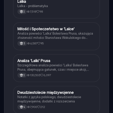
Lalka
Język polski
Lalka - problematyka
7,518
98
2
Miłość i Społeczeństwo w 'Lalce'
Język polski
Analiza powieści 'Lalka' Bolesława Prusa, ukazująca
złożoność miłości Stanisława Wokulskiego do
Izabeli Łęckiej oraz konfrontację romantyzmu z
6,587
95
3
pozytywizmem w XIX-wiecznej Warszawie. Odkryj
kluczowe postacie, ich motywacje oraz kontekst
społeczny, który kształtuje ich losy. Typ: streszczenie
literackie.
Analiza 'Lalki' Prusa
Język polski
Szczegółowa analiza powieści 'Lalka' Bolesława
Prusa, obejmująca gatunek, czas i miejsce akcji,
kluczowych bohaterów, oraz motywy literackie.
130,503
6,097
2
Zawiera omówienie postaci Stanisława Wokulskiego
jako romantyka i pozytywisty oraz realistyczny obraz
Warszawy i Paryża. Idealne dla studentów literatury
polskiej.
Dwudziestolecie międzywojenne
Język polski
Notatki z języka polskiego, dwudziestolecie
międzywojenne, dodatki z rozszerzenia
7,900
212
4