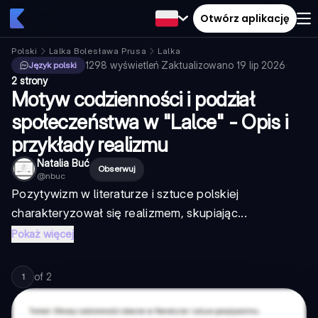
Otwórz aplikację
Polski
Lalka Bolesława Prusa
Lalka
1298
wyświetleń
·
Zaktualizowano
19 lip 2026
·
Język polski
2 strony
Motyw codzienności i podział
społeczeństwa w "Lalce" - Opis i
przykłady realizmu
Natalia Buć
Obserwuj
@
nbuc
Pozytywizm w literaturze i sztuce polskiej
charakteryzował się realizmem, skupiając...
Pokaż więcej
of
2
1