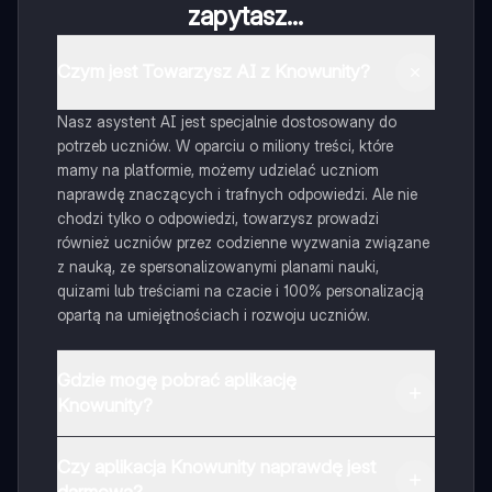
zapytasz...
Czym jest Towarzysz AI z Knowunity?
Nasz asystent AI jest specjalnie dostosowany do
potrzeb uczniów. W oparciu o miliony treści, które
mamy na platformie, możemy udzielać uczniom
naprawdę znaczących i trafnych odpowiedzi. Ale nie
chodzi tylko o odpowiedzi, towarzysz prowadzi
również uczniów przez codzienne wyzwania związane
z nauką, ze spersonalizowanymi planami nauki,
quizami lub treściami na czacie i 100% personalizacją
opartą na umiejętnościach i rozwoju uczniów.
Gdzie mogę pobrać aplikację
Knowunity?
Aplikację możesz pobrać z Google Play i Apple Store.
Czy aplikacja Knowunity naprawdę jest
darmowa?