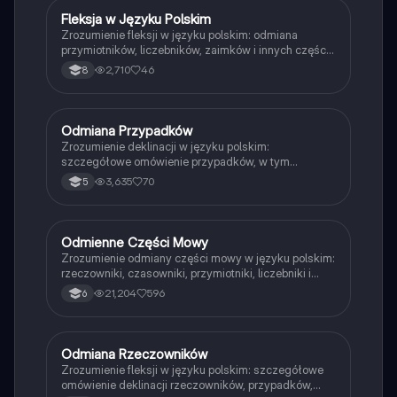
Fleksja w Języku Polskim
Język polski
Zrozumienie fleksji w języku polskim: odmiana
przymiotników, liczebników, zaimków i innych części
mowy. Kluczowe zasady, przykłady oraz funkcje
2,710
46
8
gramatyczne. Idealne materiały do nauki przed
egzaminem ósmoklasisty. Typ: podsumowanie.
Odmiana Przypadków
Język polski
Zrozumienie deklinacji w języku polskim:
szczegółowe omówienie przypadków, w tym
mianownika, dopełniacza, celownika, biernika,
3,635
70
5
narzędnika, miejscownika i wołacza. Idealne dla
uczniów pragnących opanować zasady gramatyczne.
Typ: prezentacja.
Odmienne Części Mowy
Język polski
Zrozumienie odmiany części mowy w języku polskim:
rzeczowniki, czasowniki, przymiotniki, liczebniki i
zaimki. Dowiedz się, jak deklinacja i koniugacja
21,204
596
6
wpływają na formy gramatyczne. Idealne dla uczniów
przygotowujących się do egzaminów. Typ:
Podsumowanie.
Odmiana Rzeczowników
Język polski
Zrozumienie fleksji w języku polskim: szczegółowe
omówienie deklinacji rzeczowników, przypadków,