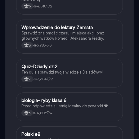
4,018
2
5
W
Wprowadzenie do lektury Zemsta
Język polski
Sprawdź znajomość czasu i miejsca akcji oraz
głównych wątków komedii Aleksandra Fredry.
5,985
0
8
Q
Quiz-Dziady cz.2
Język polski
Ten quiz sprawdzi twoją wiedzę z Dziadów🫶!
3,604
2
7
B
biologia- ryby klasa 6
Biologia
Przed odpowiedzią ustnią idealny do powtórki ❤️
4,805
4
6
Polski e8
Język polski