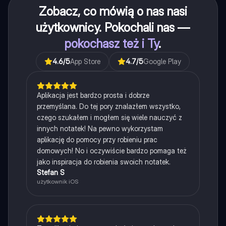
Zobacz, co mówią o nas nasi
użytkownicy. Pokochali nas —
pokochasz też i Ty
.
4.6
/5
App Store
4.7
/5
Google Play
Aplikacja jest bardzo prosta i dobrze
przemyślana. Do tej pory znalazłem wszystko,
czego szukałem i mogłem się wiele nauczyć z
innych notatek! Na pewno wykorzystam
aplikację do pomocy przy robieniu prac
domowych! No i oczywiście bardzo pomaga też
jako inspiracja do robienia swoich notatek.
Stefan S
użytkownik iOS