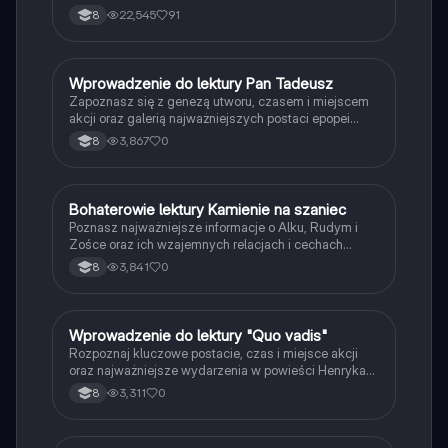
22,545
91
8
W
Wprowadzenie do lektury Pan Tadeusz
Język polski
Zapoznasz się z genezą utworu, czasem i miejscem
akcji oraz galerią najważniejszych postaci epopei
Adama Mickiewicza.
3,867
0
8
B
Bohaterowie lektury Kamienie na szaniec
Język polski
Poznasz najważniejsze informacje o Alku, Rudym i
Zośce oraz ich wzajemnych relacjach i cechach
charakteru.
3,841
0
8
W
Wprowadzenie do lektury "Quo vadis"
Język polski
Rozpoznaj kluczowe postacie, czas i miejsce akcji
oraz najważniejsze wydarzenia w powieści Henryka
Sienkiewicza.
3,311
0
8