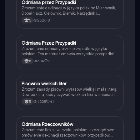
Odmiana przez Przypadki
Język polski
Zrozumienie deklinacji w języku polskim: Mianownik,
Dopełniacz, Celownik, Biernik, Narzędnik i
Miejscownik. Praktyczne przykłady i wskazówki, jak
232
8
5
łatwiej zapamiętać przypadki. Idealne dla uczniów i
studentów języka polskiego.
Odmiana Przez Przypadki
Język polski
Zrozumienie odmiany przez przypadki w języku
polskim. Ten materiał omawia wszystkie przypadki:
mianownik, dopełniacz, celownik, biernik, narzędnik,
304
2
5
miejscownik i wołacz, z przykładami użycia. Idealne
dla uczniów uczących się gramatyki polskiej.
Pisownia wielkich liter
Język polski
Zrozum zasady pisowni wyrazów wielką i małą literą.
Dowiedz się, kiedy używać wielkich liter w imionach,
nazwach geograficznych, tytułach oraz
1,228
41
5
przymiotnikach. Idealne dla uczniów klas 4-6.
Materiał zawiera przykłady i zasady ortograficzne.
Odmiana Rzeczowników
Język polski
Zrozumienie fleksji w języku polskim: szczegółowe
omówienie deklinacji rzeczowników, przypadków,