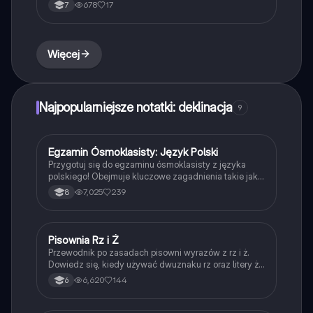
oraz przykładów użycia. Idealne dla uczniów
678
17
7
przygotowujących się do egzaminów z gramatyki.
Zawiera definicje, przykłady oraz ilustracje.
Więcej
Najpopularniejsze notatki: deklinacja
9
Egzamin Ósmoklasisty: Język Polski
Język polski
Przygotuj się do egzaminu ósmoklasisty z języka
polskiego! Obejmuje kluczowe zagadnienia takie jak
zaproszenia, ortografia, struktura rozprawki,
7,025
239
8
imiesłowy, środki stylistyczne, przypadki, synonimy i
antonimy, interpunkcja oraz motywy w lekturach.
Idealne dla uczniów szukających kompleksowego
przeglądu materiału.
Pisownia Rz i Ż
Język polski
Przewodnik po zasadach pisowni wyrazów z rz i ż.
Dowiedz się, kiedy używać dwuznaku rz oraz litery ż,
poznaj wyjątki i zasady ortograficzne. Idealne dla
6,620
144
6
uczniów przygotowujących się do sprawdzianów z
ortografii. Typ: podsumowanie.