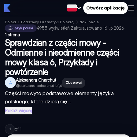
Otwórz aplikację
Polski
Podstawy Gramatyki Polskiej
deklinacja
4955
wyświetleń
·
Zaktualizowano
16 lip 2026
·
Język polski
1 strona
Sprawdzian z części mowy -
Odmienne i nieodmienne części
mowy klasa 6, Przykłady i
powtórzenie
Aleksandra Charchut
A
Obserwuj
@
aleksandracharchut_bfgt
Części mowy
to podstawowe elementy języka
polskiego, które dzielą się...
Pokaż więcej
of
1
1