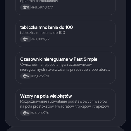
Egzamin ósmoklasisty
8,697
377
8
T
tabliczka mnożenia do 100
Matematyka
tabliczka mnożenia do 100
3,882
2
5
C
Czasowniki nieregularne w Past Simple
Język angielski
Ćwicz odmianę popularnych czasowników
nieregularnych i twórz zdania przeczące z operatorem
didn't w czasie Past Simple.
5,039
0
6
W
Wzory na pola wielokątów
Matematyka
Rozpoznawanie i utrwalanie podstawowych wzorów
na pola prostokątów, kwadratów, trójkątów i trapezów.
4,909
0
6