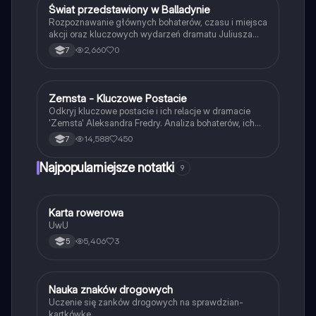
Ś
Świat przedstawiony w Balladynie
Język polski
Rozpoznawanie głównych bohaterów, czasu i miejsca
akcji oraz kluczowych wydarzeń dramatu Juliusza
Słowackiego.
2,660
0
7
Zemsta - Kluczowe Postacie
Język polski
Odkryj kluczowe postacie i ich relacje w dramacie
'Zemsta' Aleksandra Fredry. Analiza bohaterów, ich
cech oraz kontekstu historycznego akcji. Idealne dla
14,588
450
7
uczniów przygotowujących się do lekcji lub
egzaminów. Gatunek: komedia, epoka: romantyzm.
Najpopularniejsze notatki
9
K
Karta rowerowa
Technika
UwU
5,406
3
5
N
Nauka znaków drogowych
Technika
Uczenie się zanków drogowych na sprawdzian-
kartkówkę