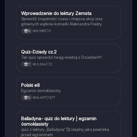
W
Wprowadzenie do lektury Zemsta
Język polski
Sprawdź znajomość czasu i miejsca akcji oraz
głównych wątków komedii Aleksandra Fredry.
5,985
0
8
Q
Quiz-Dziady cz.2
Język polski
Ten quiz sprawdzi twoją wiedzę z Dziadów🫶!
3,604
2
7
Polski e8
Język polski
Egzamin ósmoklasisty
8,697
377
8
B
Balladyna- quiz do lektury | egzamin
Język polski
ósmoklasisty
quiz z lektury „Balladyna” 🥰 idealny jako powtórka
przed egzaminem