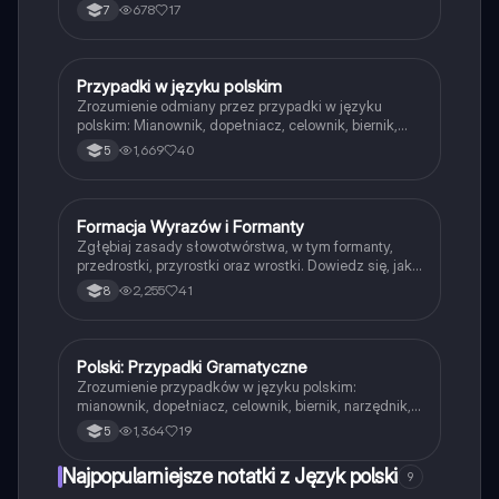
oraz przykładów użycia. Idealne dla uczniów
678
17
7
przygotowujących się do egzaminów z gramatyki.
Zawiera definicje, przykłady oraz ilustracje.
Przypadki w języku polskim
Język polski
Zrozumienie odmiany przez przypadki w języku
polskim: Mianownik, dopełniacz, celownik, biernik,
narzędnik, miejscownik i wołacz. Idealne dla uczniów
1,669
40
5
pragnących opanować gramatykę. Typ:
Podsumowanie.
Formacja Wyrazów i Formanty
Język polski
Zgłębiaj zasady słowotwórstwa, w tym formanty,
przedrostki, przyrostki oraz wrostki. Dowiedz się, jak
tworzyć wyrazy złożone i pochodne, a także poznaj
2,255
41
8
przykłady zastosowania różnych formantów w języku
polskim. Idealne dla uczniów i studentów języka
polskiego.
Polski: Przypadki Gramatyczne
Język polski
Zrozumienie przypadków w języku polskim:
mianownik, dopełniacz, celownik, biernik, narzędnik,
miejscownik. Kluczowe pytania i zastosowania dla
1,364
19
5
każdego przypadku. Idealne dla uczniów i studentów
języka polskiego.
Najpopularniejsze notatki z Język polski
9