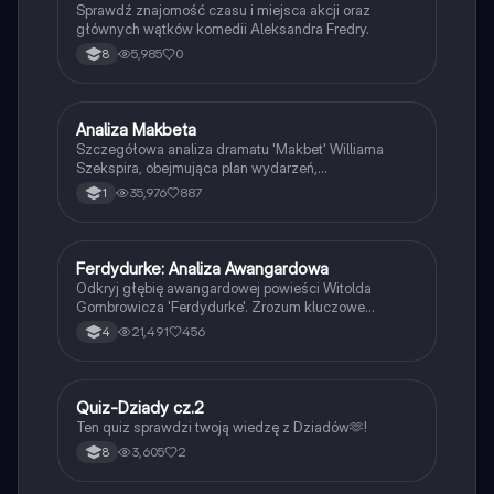
Sprawdź znajomość czasu i miejsca akcji oraz
głównych wątków komedii Aleksandra Fredry.
5,985
0
8
Analiza Makbeta
Język polski
Szczegółowa analiza dramatu 'Makbet' Williama
Szekspira, obejmująca plan wydarzeń,
charakterystykę bohaterów, kluczowe motywy oraz
35,976
887
1
kontekst historyczny. Idealne dla studentów literatury
i miłośników dramatu. Zawiera omówienie zbrodni,
władzy, ambicji oraz konsekwencji moralnych w
utworze.
Ferdydurke: Analiza Awangardowa
Język polski
Odkryj głębię awangardowej powieści Witolda
Gombrowicza 'Ferdydurke'. Zrozum kluczowe
motywy, takie jak tożsamość, niedojrzałość i rola
21,491
456
4
szkoły w kształtowaniu jednostki. Poznaj bohaterów,
ich zmagania oraz kontekst historyczny akcji. Idealne
dla studentów literatury i miłośników Gombrowicza.
Typ: streszczenie i analiza.
Q
Quiz-Dziady cz.2
Język polski
Ten quiz sprawdzi twoją wiedzę z Dziadów🫶!
3,605
2
8