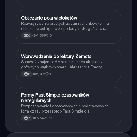
O
Obliczanie pola wielokątów
Matematyka
Rozwiązywanie prostych zadań rachunkowych na
obliczanie pól figur przy podanych długościach
boków i wysokości.
4,389
0
6
W
Wprowadzenie do lektury Zemsta
Język polski
Sprawdź znajomość czasu i miejsca akcji oraz
głównych wątków komedii Aleksandra Fredry.
5,985
0
8
F
Formy Past Simple czasowników
Język angielski
nieregularnych
Rozpoznawanie i dopasowywanie podstawowych
form czasu przeszłego Past Simple dla
najpopularniejszych czasowników nieregularnych.
3,343
0
7