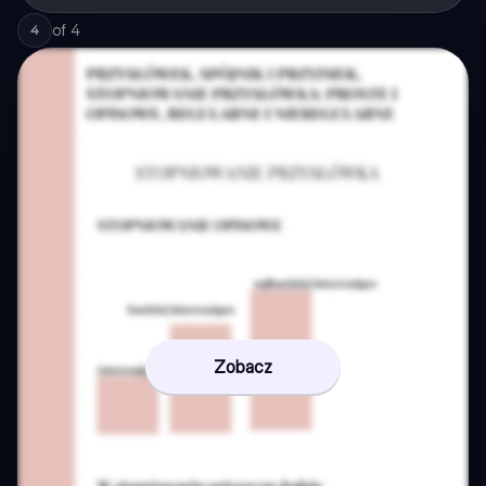
of
4
4
Zobacz