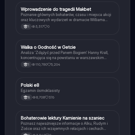
W
Wprowadzenie do tragedii Makbet
Język polski
Poznanie głównych bohaterów, czasu i miejsca akcji
oraz kluczowych wydarzeń w dramacie Williama
Szekspira.
3,317
0
1
Walka o Godność w Getcie
Język polski
Analiza 'Zdążyć przed Panem Bogiem' Hanny Krall,
koncentrująca się na powstaniu w warszawskim
getcie oraz dążeniu do godnej śmierci. Obejmuje
110,780
5,204
1
kluczowe wydarzenia, postacie oraz filozoficzne
refleksje dotyczące ludzkiej motywacji i cierpienia.
Typ: reportaż.
Polski e8
Język polski
Egzamin ósmoklasisty
8,708
376
8
B
Bohaterowie lektury Kamienie na szaniec
Język polski
Poznasz najważniejsze informacje o Alku, Rudym i
Zośce oraz ich wzajemnych relacjach i cechach
charakteru.