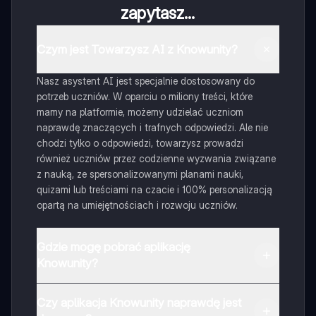
zapytasz...
Czym jest Towarzysz AI z Knowunity?
Nasz asystent AI jest specjalnie dostosowany do
potrzeb uczniów. W oparciu o miliony treści, które
mamy na platformie, możemy udzielać uczniom
naprawdę znaczących i trafnych odpowiedzi. Ale nie
chodzi tylko o odpowiedzi, towarzysz prowadzi
również uczniów przez codzienne wyzwania związane
z nauką, ze spersonalizowanymi planami nauki,
quizami lub treściami na czacie i 100% personalizacją
opartą na umiejętnościach i rozwoju uczniów.
Gdzie mogę pobrać aplikację
Knowunity?
Aplikację możesz pobrać z Google Play i Apple Store.
Czy aplikacja Knowunity naprawdę jest