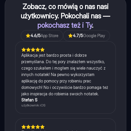
Zobacz, co mówią o nas nasi
użytkownicy. Pokochali nas —
pokochasz też i Ty
.
4.6
/5
App Store
4.7
/5
Google Play
Aplikacja jest bardzo prosta i dobrze
przemyślana. Do tej pory znalazłem wszystko,
czego szukałem i mogłem się wiele nauczyć z
innych notatek! Na pewno wykorzystam
aplikację do pomocy przy robieniu prac
domowych! No i oczywiście bardzo pomaga też
jako inspiracja do robienia swoich notatek.
Stefan S
użytkownik iOS