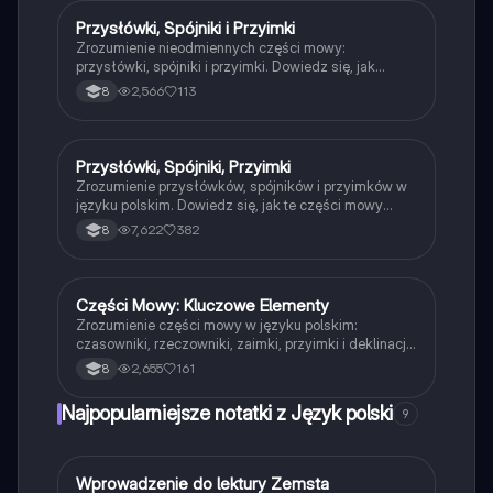
polskiego.
Przysłówki, Spójniki i Przyimki
Język polski
Zrozumienie nieodmiennych części mowy:
przysłówki, spójniki i przyimki. Dowiedz się, jak
przysłówki określają czas, miejsce i sposób
2,566
113
8
czynności, oraz jak stopniować przysłówki. Poznaj
funkcje spójników w zdaniach i rolę przyimków w
łączeniu wyrazów. Idealne dla uczniów
przygotowujących się do egzaminów.
Przysłówki, Spójniki, Przyimki
Język polski
Zrozumienie przysłówków, spójników i przyimków w
języku polskim. Dowiedz się, jak te części mowy
wpływają na zdania, ich funkcje oraz podział. Idealne
7,622
382
8
dla uczniów przygotowujących się do egzaminów.
Typ: podsumowanie.
Części Mowy: Kluczowe Elementy
Język polski
Zrozumienie części mowy w języku polskim:
czasowniki, rzeczowniki, zaimki, przyimki i deklinacja.
Przykłady i wyjaśnienia dla lepszego przyswojenia
2,655
161
8
materiału. Idealne dla uczniów przygotowujących się
do egzaminów.
Najpopularniejsze notatki z Język polski
9
W
Wprowadzenie do lektury Zemsta
Język polski