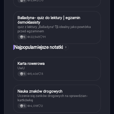
3,842
0
8
B
Balladyna- quiz do lektury | egzamin
Język polski
ósmoklasisty
quiz z lektury „Balladyna” 🥰 idealny jako powtórka
przed egzaminem
22,545
91
8
Najpopularniejsze notatki
9
K
Karta rowerowa
Technika
UwU
5,406
3
5
N
Nauka znaków drogowych
Technika
Uczenie się zanków drogowych na sprawdzian-
kartkówkę
4,018
2
5