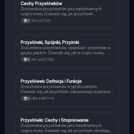
Cechy Przysłówków
Język polski
Zrozumienie przysłówków jako nieodmiennych
części mowy. Dowiedz się, jak przysłówki
odpowiadają na pytania 'jak', 'gdzie', 'kiedy' oraz jakie
1,161
29
5
cechy czynności i stanów opisują. Idealne dla
uczniów przygotowujących się do lekcji języka
polskiego.
Przysłówki, Spójniki, Przyimki
Język polski
Zrozumienie przysłówków, spójników i przyimków w
języku polskim. Dowiedz się, jak te części mowy
wpływają na zdania, ich funkcje oraz podział. Idealne
7,622
382
8
dla uczniów przygotowujących się do egzaminów.
Typ: podsumowanie.
Przysłówek: Definicja i Funkcje
Język polski
Zrozumienie przysłówków w języku polskim.
Dowiedz się, jak przysłówki odpowiadają na pytania
'jak?', 'gdzie?', 'kiedy?' oraz jakie pełnią funkcje w
5,438
173
8
zdaniu. Poznaj stopniowanie przysłówków
pochodzących od przymiotników. Idealne dla
uczniów przygotowujących się do lekcji lub
egzaminów.
Przysłówki: Cechy i Stopniowanie
Język polski
Zrozumienie przysłówków jako nieodmiennych
części mowy. Dowiedz się, jak przysłówki określają