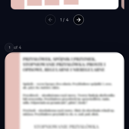
1
/
4
of
4
1