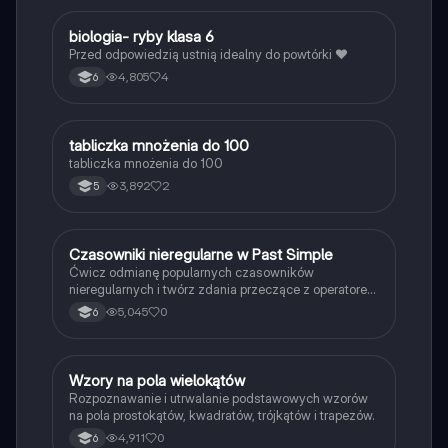
B
biologia- ryby klasa 6
Biologia
Przed odpowiedzią ustnią idealny do powtórki ❤️
4,805
4
6
T
tabliczka mnożenia do 100
Matematyka
tabliczka mnożenia do 100
3,892
2
5
C
Czasowniki nieregularne w Past Simple
Język angielski
Ćwicz odmianę popularnych czasowników
nieregularnych i twórz zdania przeczące z operatorem
didn't w czasie Past Simple.
5,045
0
6
W
Wzory na pola wielokątów
Matematyka
Rozpoznawanie i utrwalanie podstawowych wzorów
na pola prostokątów, kwadratów, trójkątów i trapezów.
4,911
0
6