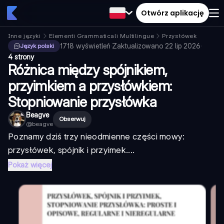
Otwórz aplikację
Inne języki
Elementi Grammaticali Multilingue
Przysłówek
1718
wyświetleń
·
Zaktualizowano
22 lip 2026
·
Język polski
4 strony
Różnica między spójnikiem,
przyimkiem a przysłówkiem:
Stopniowanie przysłówka
Beagve
Obserwuj
@
beagve
Poznamy dziś trzy nieodmienne części mowy:
przysłówek, spójnik i przyimek....
Pokaż więcej