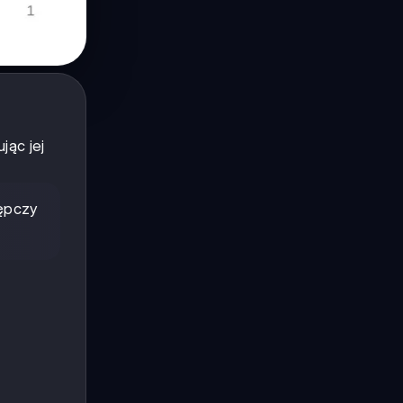
jąc jej
tępczy