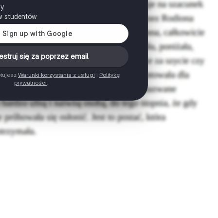
ny
w studentów
estruj się za poprzez email
ptujesz
Warunki korzystania z usługi
i
Politykę
prywatności
.