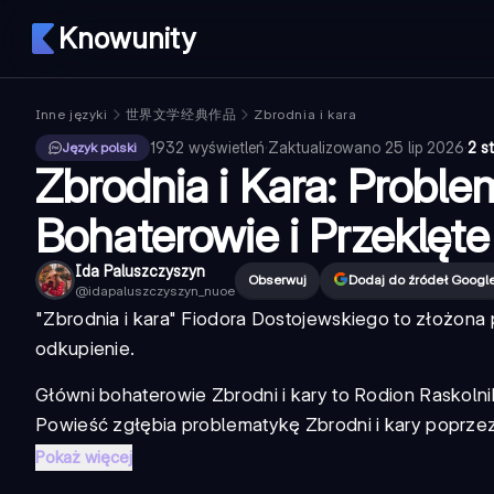
Knowunity
Inne języki
世界文学经典作品
Zbrodnia i kara
1932
wyświetleń
·
Zaktualizowano
25 lip 2026
·
2 s
Język polski
Zbrodnia i Kara: Proble
Bohaterowie i Przeklęt
Ida Paluszczyszyn
Obserwuj
Dodaj do źródeł Googl
@
idapaluszczyszyn_nuoe
"Zbrodnia i kara" Fiodora Dostojewskiego to złożona 
odkupienie.
Główni bohaterowie Zbrodni i kary
to Rodion Raskolni
Powieść zgłębia
problematykę Zbrodni i kary
poprzez
Pokaż więcej