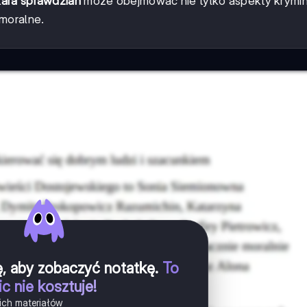
kara sprawdzian
może obejmować nie tylko aspekty krymin
moralne.
ię, aby zobaczyć notatkę
.
To
ic nie kosztuje!
ich materiałów