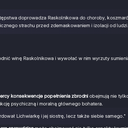
tępstwa doprowadza Raskolnikowa do choroby, koszmar
cznego strachu przed zdemaskowaniem i izolacji od ludzi
dnić winę Raskolnikowa i wywołać w nim wyrzuty sumieni
ercy konsekwencje popełnienia zbrodni
obejmują nie tylk
ukcję psychiczną i moralną głównego bohatera.
dował Lichwiarkę i jej siostrę, lecz także siebie samego."