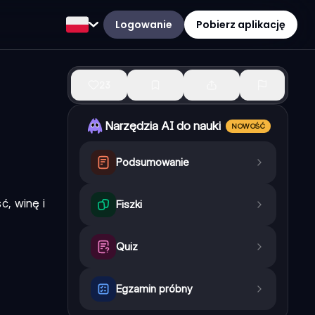
Logowanie
Pobierz aplikację
23
Narzędzia AI do nauki
NOWOŚĆ
Podsumowanie
ć, winę i
Fiszki
Quiz
Egzamin próbny