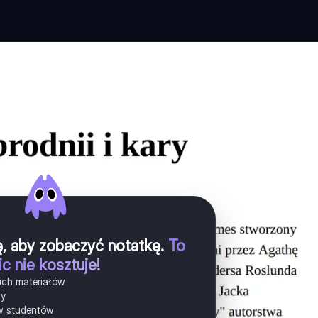
ię, aby zobaczyć notatkę
.
To
ic nie kosztuje!
ich materiałów
ny
w studentów