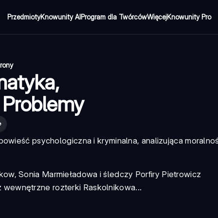
Przedmioty
Knowunity AI
Program dla Twórców
Więcej
Knowunity Pro
trony
matyka,
e Problemy
e
powieść psychologiczna i kryminalna, analizująca moralnoś
kow, Sonia Marmieładowa i śledczy Porfiry Pietrowicz
 wewnętrzne rozterki Raskolnikowa...