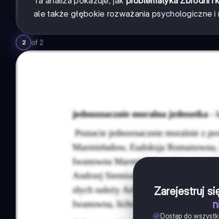
Ta analiza pokazuje, jak
problematyka Zbrodni i 
ale także głębokie rozważania psychologiczne i 
of
2
2
Zarejestruj s
n
Dostęp do wszystk