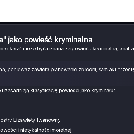
ra" jako powieść kryminalna
ia i kara" może być uznana za powieść kryminalną, analizu
alna, ponieważ zawiera planowanie zbrodni, sam akt przes
uzasadniają klasyfikację powieści jako kryminału:
siostry Lizawiety Iwanowny
wości i nietykalności moralnej