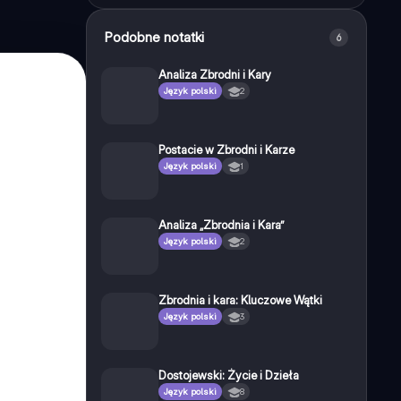
Podobne notatki
6
Analiza Zbrodni i Kary
Język polski
2
Postacie w Zbrodni i Karze
Język polski
1
Analiza „Zbrodnia i Kara”
Język polski
2
Zbrodnia i kara: Kluczowe Wątki
Język polski
3
Dostojewski: Życie i Dzieła
Język polski
8