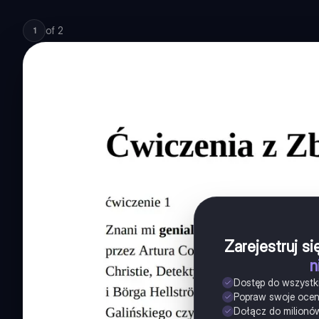
of
2
1
Zarejestruj s
n
Dostęp do wszystk
Popraw swoje oce
Dołącz do milionó