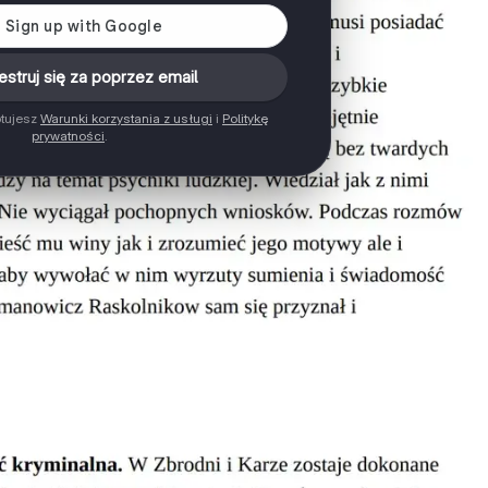
estruj się za poprzez email
ptujesz
Warunki korzystania z usługi
i
Politykę
prywatności
.