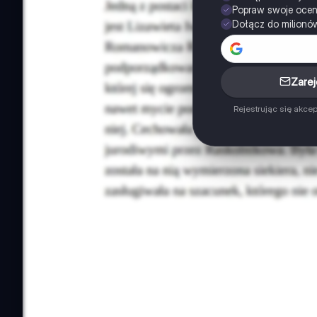
Popraw swoje oce
Dołącz do milionó
Zarej
Rejestrując się akce