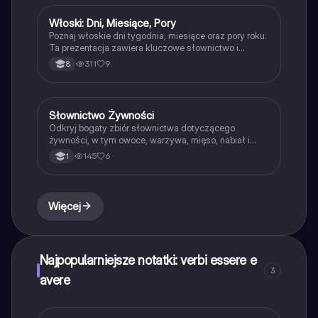
Włoski: Dni, Miesiące, Pory
Język włoski
Poznaj włoskie dni tygodnia, miesiące oraz pory roku.
Ta prezentacja zawiera kluczowe słownictwo i
zwroty, które pomogą Ci w nauce języka włoskiego.
311
9
8
Idealne dla początkujących uczniów i osób
pragnących poszerzyć swoje umiejętności językowe.
Słownictwo Żywności
Język włoski
Odkryj bogaty zbiór słownictwa dotyczącego
żywności, w tym owoce, warzywa, mięso, nabiał i
zdrowe nawyki żywieniowe. Idealne dla uczniów
145
6
1
uczących się języka polskiego i chcących poszerzyć
swoje słownictwo związane z odżywianiem. Typ: lista
słów.
Więcej
Najpopularniejsze notatki: verbi essere e
3
avere