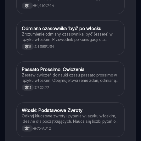
używać czasowników 'essere' i 'avere', oraz poznaj
1,410
44
1
zasady tworzenia participio passato. Obejmuje
przykłady, nieprawidłowe formy czasowników oraz
określenia czasu. Idealne dla uczniów uczących się
gramatyki włoskiej.
Odmiana czasownika 'być' po włosku
Język włoski
Zrozumienie odmiany czasownika 'być' (essere) w
języku włoskim. Przewodnik po koniugacji dla
wszystkich osób: ja, ty, on, ona, my, wy, oni. Idealne
1,385
34
8
dla uczniów uczących się włoskiego. Typ:
Podsumowanie.
Passato Prossimo: Ćwiczenia
Język włoski
Zestaw ćwiczeń do nauki czasu passato prossimo w
języku włoskim. Obejmuje tworzenie zdań, odmianę
czasowników oraz praktyczne przykłady. Idealne dla
725
7
3
uczniów pragnących doskonalić swoje umiejętności
w zakresie gramatyki włoskiej.
Włoski: Podstawowe Zwroty
Język włoski
Odkryj kluczowe zwroty i pytania w języku włoskim,
idealne dla początkujących. Naucz się liczb, pytań o
pochodzenie, zawód oraz podstawowych zwrotów
764
12
1
grzecznościowych. Doskonałe materiały do nauki dla
uczniów pierwszej klasy.