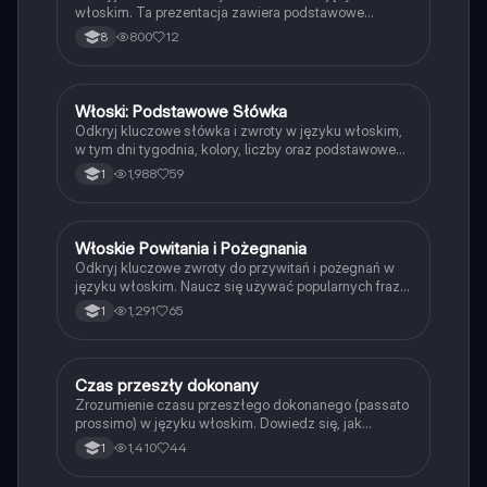
włoskim. Ta prezentacja zawiera podstawowe
wyrażenia, pytania oraz słownictwo dotyczące
800
12
8
rodziny, przyjaciół i codziennych interakcji. Idealna
dla początkujących uczniów języka włoskiego.
Włoski: Podstawowe Słówka
Język włoski
Odkryj kluczowe słówka i zwroty w języku włoskim,
w tym dni tygodnia, kolory, liczby oraz podstawowe
zwroty grzecznościowe. Idealne dla początkujących
1,988
59
1
uczniów, którzy chcą szybko przyswoić włoski. Typ:
Podsumowanie.
Włoskie Powitania i Pożegnania
Język włoski
Odkryj kluczowe zwroty do przywitań i pożegnań w
języku włoskim. Naucz się używać popularnych fraz,
takich jak 'buongiorno', 'arrivederci' oraz ich
1,291
65
1
formalnych odpowiedników. Idealne dla
początkujących uczących się włoskiego.
Czas przeszły dokonany
Język włoski
Zrozumienie czasu przeszłego dokonanego (passato
prossimo) w języku włoskim. Dowiedz się, jak
używać czasowników 'essere' i 'avere', oraz poznaj
1,410
44
1
zasady tworzenia participio passato. Obejmuje
przykłady, nieprawidłowe formy czasowników oraz