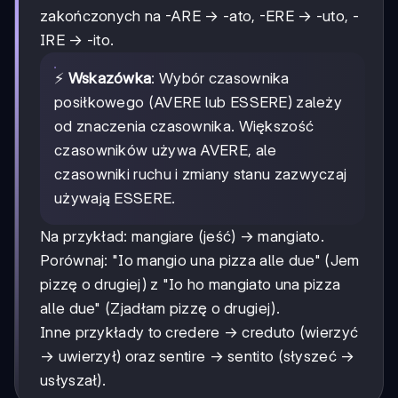
zakończonych na -ARE → -ato, -ERE → -uto, -
IRE → -ito.
⚡
Wskazówka
: Wybór czasownika
posiłkowego (AVERE lub ESSERE) zależy
od znaczenia czasownika. Większość
czasowników używa AVERE, ale
czasowniki ruchu i zmiany stanu zazwyczaj
używają ESSERE.
Na przykład: mangiare (jeść) → mangiato.
Porównaj: "Io mangio una pizza alle due" (Jem
pizzę o drugiej) z "Io ho mangiato una pizza
alle due" (Zjadłam pizzę o drugiej).
Inne przykłady to credere → creduto (wierzyć
→ uwierzył) oraz sentire → sentito (słyszeć →
usłyszał).