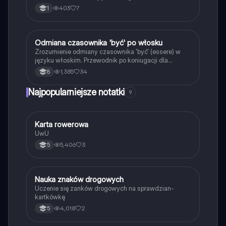
regularne i nieregularne, oraz zastosowanie formy
403
7
1
'will'. Idealne dla uczniów przygotowujących się do
egzaminów. Typ: Podsumowanie.
Odmiana czasownika 'być' po włosku
Język włoski
Zrozumienie odmiany czasownika 'być' (essere) w
języku włoskim. Przewodnik po koniugacji dla
wszystkich osób: ja, ty, on, ona, my, wy, oni. Idealne
1,385
34
8
dla uczniów uczących się włoskiego. Typ:
Podsumowanie.
Najpopularniejsze notatki
9
K
Karta rowerowa
Technika
UwU
5,406
3
5
N
Nauka znaków drogowych
Technika
Uczenie się zanków drogowych na sprawdzian-
kartkówkę
4,018
2
5