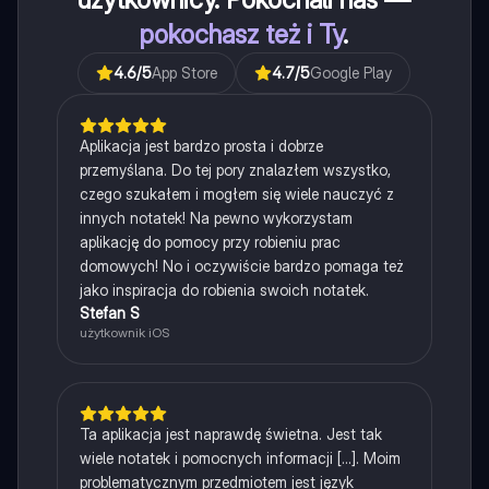
pokochasz też i Ty
.
4.6
/5
App Store
4.7
/5
Google Play
Aplikacja jest bardzo prosta i dobrze
przemyślana. Do tej pory znalazłem wszystko,
czego szukałem i mogłem się wiele nauczyć z
innych notatek! Na pewno wykorzystam
aplikację do pomocy przy robieniu prac
domowych! No i oczywiście bardzo pomaga też
jako inspiracja do robienia swoich notatek.
Stefan S
użytkownik iOS
Ta aplikacja jest naprawdę świetna. Jest tak
wiele notatek i pomocnych informacji [...]. Moim
problematycznym przedmiotem jest język