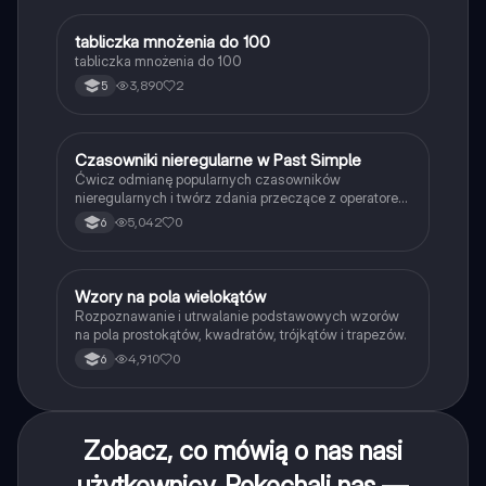
T
tabliczka mnożenia do 100
Matematyka
tabliczka mnożenia do 100
3,890
2
5
C
Czasowniki nieregularne w Past Simple
Język angielski
Ćwicz odmianę popularnych czasowników
nieregularnych i twórz zdania przeczące z operatorem
didn't w czasie Past Simple.
5,042
0
6
W
Wzory na pola wielokątów
Matematyka
Rozpoznawanie i utrwalanie podstawowych wzorów
na pola prostokątów, kwadratów, trójkątów i trapezów.
4,910
0
6
Zobacz, co mówią o nas nasi
użytkownicy. Pokochali nas —