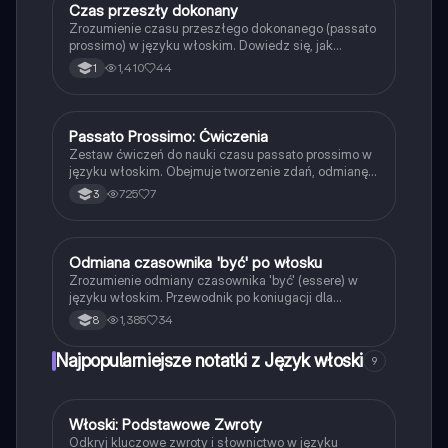
Czas przeszły dokonany
Język włoski
Zrozumienie czasu przeszłego dokonanego (passato
prossimo) w języku włoskim. Dowiedz się, jak
używać czasowników 'essere' i 'avere', oraz poznaj
1,410
44
1
zasady tworzenia participio passato. Obejmuje
przykłady, nieprawidłowe formy czasowników oraz
określenia czasu. Idealne dla uczniów uczących się
gramatyki włoskiej.
Passato Prossimo: Ćwiczenia
Język włoski
Zestaw ćwiczeń do nauki czasu passato prossimo w
języku włoskim. Obejmuje tworzenie zdań, odmianę
czasowników oraz praktyczne przykłady. Idealne dla
725
7
3
uczniów pragnących doskonalić swoje umiejętności
w zakresie gramatyki włoskiej.
Odmiana czasownika 'być' po włosku
Język włoski
Zrozumienie odmiany czasownika 'być' (essere) w
języku włoskim. Przewodnik po koniugacji dla
wszystkich osób: ja, ty, on, ona, my, wy, oni. Idealne
1,385
34
8
dla uczniów uczących się włoskiego. Typ:
Podsumowanie.
Najpopularniejsze notatki z Język włoski
9
Włoski: Podstawowe Zwroty
Język włoski
Odkryj kluczowe zwroty i słownictwo w języku