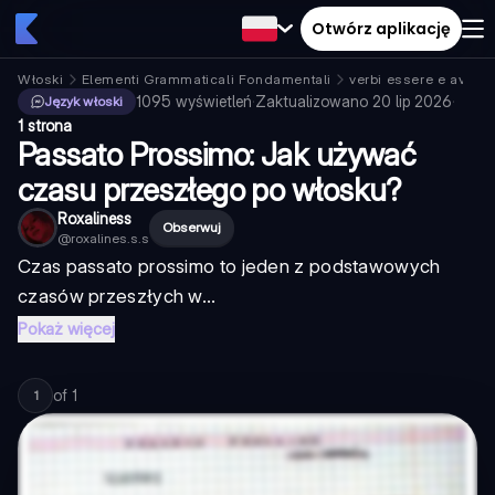
Otwórz aplikację
Włoski
Elementi Grammaticali Fondamentali
verbi essere e avere
1095
wyświetleń
·
Zaktualizowano
20 lip 2026
·
Język włoski
1 strona
Passato Prossimo: Jak używać
czasu przeszłego po włosku?
Roxaliness
Obserwuj
@
roxalines.s.s
Czas passato prossimo to jeden z podstawowych
czasów przeszłych w...
Pokaż więcej
of
1
1