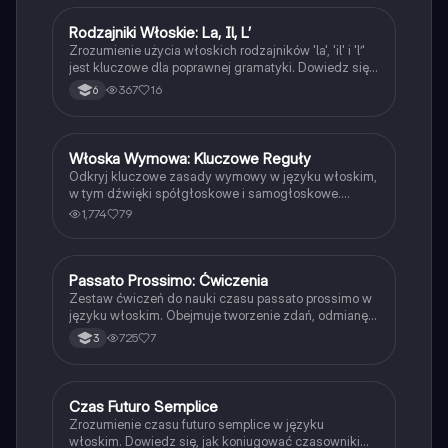
określenia czasu. Idealne dla uczniów uczących się
gramatyki włoskiej.
Rodzajniki Włoskie: La, Il, L’
Język włoski
Zrozumienie użycia włoskich rodzajników 'la', 'il' i 'l’'
jest kluczowe dla poprawnej gramatyki. Dowiedz się,
jak stosować te artykuły w kontekście rzeczowników,
367
16
6
ich rodzaju oraz wyjątków. Idealne dla uczniów
uczących się języka włoskiego. Typ: Podsumowanie.
Włoska Wymowa: Kluczowe Reguły
Język włoski
Odkryj kluczowe zasady wymowy w języku włoskim,
w tym dźwięki spółgłoskowe i samogłoskowe.
Zrozum, jak poprawnie wymawiać słowa takie jak
1,774
79
'ciao', 'giallo' i 'quaderno'. Idealne dla uczniów i osób
uczących się włoskiego. Typ: Podsumowanie.
Passato Prossimo: Ćwiczenia
Język włoski
Zestaw ćwiczeń do nauki czasu passato prossimo w
języku włoskim. Obejmuje tworzenie zdań, odmianę
czasowników oraz praktyczne przykłady. Idealne dla
725
7
3
uczniów pragnących doskonalić swoje umiejętności
w zakresie gramatyki włoskiej.
Czas Futuro Semplice
Język włoski
Zrozumienie czasu futuro semplice w języku
włoskim. Dowiedz się, jak koniugować czasowniki