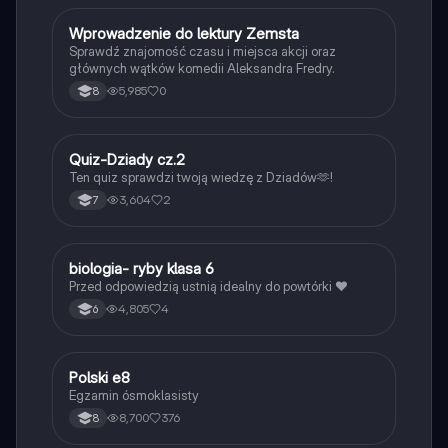
W
Wprowadzenie do lektury Zemsta
Język polski
Sprawdź znajomość czasu i miejsca akcji oraz
głównych wątków komedii Aleksandra Fredry.
5,985
0
8
Q
Quiz-Dziady cz.2
Język polski
Ten quiz sprawdzi twoją wiedzę z Dziadów🫶!
3,604
2
7
B
biologia- ryby klasa 6
Biologia
Przed odpowiedzią ustnią idealny do powtórki ❤️
4,805
4
6
Polski e8
Język polski
Egzamin ósmoklasisty
8,700
376
8