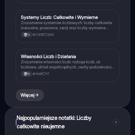
przygotowujących się do egzaminów z matematyki.
Systemy Liczb: Całkowite i Wymierne
Matematyka
Zrozumienie systemów liczbowych: liczby całkowite
(naturalne, przeciwne, zero) oraz liczby wymierne
(iloraz m/n). Dowiedz się, jak upraszczać ułamki do
7,815
200
4
postaci nieskracalnej i poznaj ich właściwości.
Idealne dla uczniów przygotowujących się do
egzaminów z matematyki.
Własności Liczb i Działania
Matematyka
Zrozumienie własności liczb: rodzaje liczb, oś
liczbowa, układ współrzędnych, cechy podzielności,
liczby pierwsze i złożone, rozkład liczb, system
968
17
8
dziesiętny oraz zasady zaokrąglania. Idealne dla
uczniów przygotowujących się do egzaminów.
Więcej
Najpopularniejsze notatki: Liczby
9
całkowite nieujemne