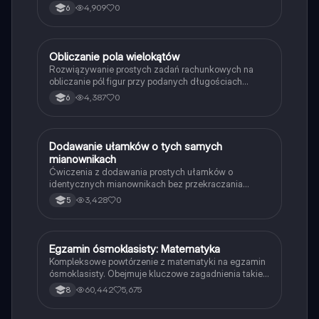
4,909
0
6
O
Obliczanie pola wielokątów
Matematyka
Rozwiązywanie prostych zadań rachunkowych na
obliczanie pól figur przy podanych długościach
boków i wysokości.
4,387
0
6
D
Dodawanie ułamków o tych samych
Matematyka
mianownikach
Ćwiczenia z dodawania prostych ułamków o
identycznych mianownikach bez przekraczania
całości.
3,428
0
5
Egzamin ósmoklasisty: Matematyka
Matematyka
Kompleksowe powtórzenie z matematyki na egzamin
ósmoklasisty. Obejmuje kluczowe zagadnienia takie
jak działania na ułamkach, potęgi, obliczanie pól i
60,442
5,675
8
objętości figur, średnia arytmetyczna, mediana oraz
twierdzenie Pitagorasa. Idealne dla uczniów