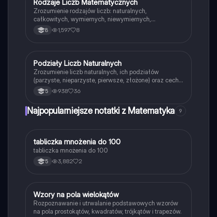
Rodzaje Liczb Matematycznych
Matematyka
matematyki na poziomie podstawowym.
Zrozumienie rodzajów liczb: naturalnych,
całkowitych, wymiernych, niewymiernych,
pierwszych i złożonych. Notatka zawiera kluczowe
1,597
8
8
definicje i przykłady, idealna dla uczniów klas 4-8.
Poznaj właściwości liczb oraz ich zastosowania w
matematyce.
Podziały Liczb Naturalnych
Matematyka
Zrozumienie liczb naturalnych, ich podziałów
(parzyste, nieparzyste, pierwsze, złożone) oraz cech
podzielności. Dowiedz się, jak rozpoznać liczby
938
36
5
parzyste i nieparzyste oraz zastosować zasady
podzielności w praktyce. Idealne dla uczniów
Najpopularniejsze notatki z Matematyka
9
przygotowujących się do egzaminów z matematyki.
T
tabliczka mnożenia do 100
Matematyka
tabliczka mnożenia do 100
3,882
2
5
W
Wzory na pola wielokątów
Matematyka
Rozpoznawanie i utrwalanie podstawowych wzorów
na pola prostokątów, kwadratów, trójkątów i trapezów.