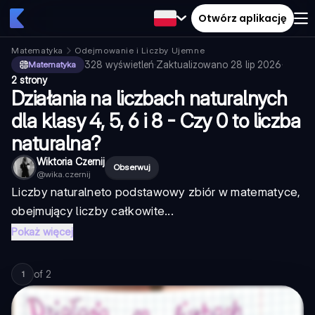
Otwórz aplikację
Matematyka
Odejmowanie i Liczby Ujemne
328
wyświetleń
·
Zaktualizowano
28 lip 2026
·
Matematyka
2 strony
Działania na liczbach naturalnych
dla klasy 4, 5, 6 i 8 - Czy 0 to liczba
naturalna?
Wiktoria Czernij
Obserwuj
@
wika.czernij
Liczby naturalne
to podstawowy zbiór w matematyce,
obejmujący liczby całkowite...
Pokaż więcej
of
2
1