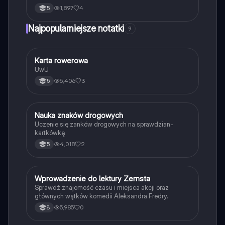
1,897
4
5
Najpopularniejsze notatki
9
K
Karta rowerowa
Technika
UwU
5,406
3
5
N
Nauka znaków drogowych
Technika
Uczenie się zanków drogowych na sprawdzian-
kartkówkę
4,018
2
5
W
Wprowadzenie do lektury Zemsta
Język polski
Sprawdź znajomość czasu i miejsca akcji oraz
głównych wątków komedii Aleksandra Fredry.
5,985
0
8