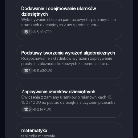
przygotowujących się do egzaminu. Typ:
podsumowanie.
D
Dodawanie i odejmowanie ułamków
Matematyka
dziesiętnych
Wykonywanie obliczeń pamięciowych i pisemnych na
ułamkach dziesiętnych z uwzględnieniem
poprawnego dopasowania przecinka.
3,656
0
6
P
Podstawy tworzenia wyrażeń algebraicznych
Matematyka
Rozpoznawanie składników wyrażeń i zapisywanie
prostych zależności liczbowych za pomocą liter i
symboli.
3,630
0
7
Z
Zapisywanie ułamków dziesiętnych
Matematyka
Ćwiczenia z zamiany ułamków o mianownikach 10,
100 i 1000 na postać dziesiętną z użyciem przecinka.
2,147
0
5
M
matematyka
Matematyka
tabliczka mnożenia