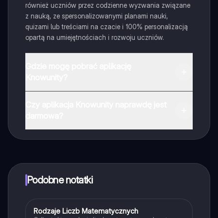
również uczniów przez codzienne wyzwania związane
z nauką, ze spersonalizowanymi planami nauki,
quizami lub treściami na czacie i 100% personalizacją
opartą na umiejętnościach i rozwoju uczniów.
Gdzie mogę pobrać aplikację
Knowunity?
Aplikację możesz pobrać z Google Play i Apple Store.
Czy aplikacja Knowunity naprawdę jest
darmowa?
Tak, masz całkowicie darmowy dostęp do wszystkich
notatek w aplikacji, możesz w każdej chwili rozmawiać
z Ekspertami lub ich obserwować. Możesz użyć
punktów, aby odblokować pewne funkcje w aplikacji,
które również możesz otrzymać za darmo. Dodatkowo
Podobne notatki
oferujemy usługę Knowunity Premium, która pozwala
na odblokowanie większej liczby funkcji.
Rodzaje Liczb Matematycznych
Matematyka