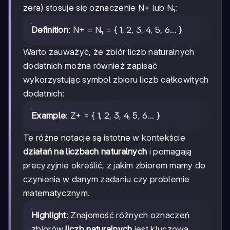
zera) stosuje się oznaczenie N+ lub N₁:
Definition
: N+ = N₁ = { 1, 2, 3, 4, 5, 6... }
Warto zauważyć, że zbiór liczb naturalnych
dodatnich można również zapisać
wykorzystując symbol zbioru liczb całkowitych
dodatnich:
Example
: Z+ = { 1, 2, 3, 4, 5, 6... }
Te różne notacje są istotne w kontekście
działań na liczbach naturalnych
i pomagają
precyzyjnie określić, z jakim zbiorem mamy do
czynienia w danym zadaniu czy problemie
matematycznym.
Highlight
: Znajomość różnych oznaczeń
zbiorów
liczb naturalnych
jest kluczowa