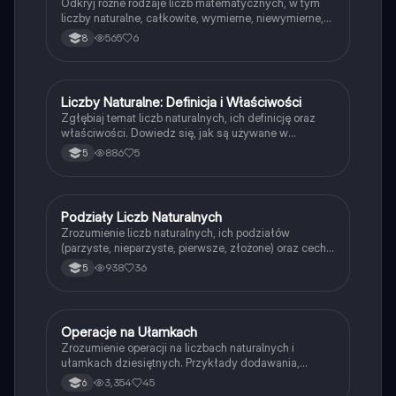
Odkryj różne rodzaje liczb matematycznych, w tym
liczby naturalne, całkowite, wymierne, niewymierne,
pierwsze oraz ich właściwości. Zrozumienie tych
565
6
8
koncepcji jest kluczowe dla dalszej nauki
matematyki. Idealne dla uczniów przygotowujących
się do egzaminów lub chcących pogłębić swoją
wiedzę. Typ: Podsumowanie.
Liczby Naturalne: Definicja i Właściwości
Matematyka
Zgłębiaj temat liczb naturalnych, ich definicję oraz
właściwości. Dowiedz się, jak są używane w
matematyce, jakie mają zastosowanie w codziennym
886
5
5
życiu oraz jak są reprezentowane na osi liczbowej.
Idealne dla uczniów i studentów. Typ: Podsumowanie.
Podziały Liczb Naturalnych
Matematyka
Zrozumienie liczb naturalnych, ich podziałów
(parzyste, nieparzyste, pierwsze, złożone) oraz cech
podzielności. Dowiedz się, jak rozpoznać liczby
938
36
5
parzyste i nieparzyste oraz zastosować zasady
podzielności w praktyce. Idealne dla uczniów
przygotowujących się do egzaminów z matematyki.
Operacje na Ułamkach
Matematyka
Zrozumienie operacji na liczbach naturalnych i
ułamkach dziesiętnych. Przykłady dodawania,
odejmowania, mnożenia i dzielenia ułamków oraz
3,354
45
6
liczb naturalnych. Idealne dla uczniów