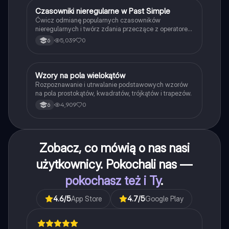
C
Czasowniki nieregularne w Past Simple
Język angielski
Ćwicz odmianę popularnych czasowników
nieregularnych i twórz zdania przeczące z operatorem
didn't w czasie Past Simple.
5,039
0
6
W
Wzory na pola wielokątów
Matematyka
Rozpoznawanie i utrwalanie podstawowych wzorów
na pola prostokątów, kwadratów, trójkątów i trapezów.
4,909
0
6
Zobacz, co mówią o nas nasi
użytkownicy. Pokochali nas —
pokochasz też i Ty
.
4.6
/5
App Store
4.7
/5
Google Play