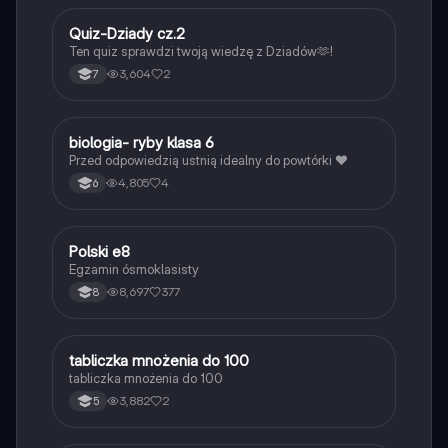
Q
Quiz-Dziady cz.2
Język polski
Ten quiz sprawdzi twoją wiedzę z Dziadów🫶!
3,604
2
7
B
biologia- ryby klasa 6
Biologia
Przed odpowiedzią ustnią idealny do powtórki ❤️
4,805
4
6
Polski e8
Język polski
Egzamin ósmoklasisty
8,697
377
8
T
tabliczka mnożenia do 100
Matematyka
tabliczka mnożenia do 100
3,882
2
5