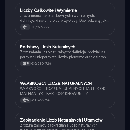
Liczby Całkowite i Wymierne
Matematyka
Zrozumienie liczb całkowitych i wymiernych:
definicje, działania oraz przykłady. Dowiedz się, jak
operować na liczbach całkowitych (Z) i wymiernych
1,259
29
1
(Q) oraz poznaj podstawowe zasady ich stosowania.
Idealne dla uczniów przygotowujących się do
egzaminów z matematyki.
Podstawy Liczb Naturalnych
Matematyka
Zrozumienie liczb naturalnych: definicja, podział na
parzyste i nieparzyste, liczby pierwsze oraz działania
matematyczne. Idealne dla uczniów szukających
2,080
26
5
klarownych wyjaśnień i przykładów. Typ:
podsumowanie.
WŁASNOŚCI LICZB NATURALNYCH
Matematyka
WŁASNOŚCI LICZB NATURALNYCH BARTEK OD
MATEMATYKI, BARTOSZ KNOWUNITY
1,327
14
5
Zaokrąglanie Liczb Naturalnych i Ułamków
Matematyka
Zrozum zasady zaokrąglania liczb naturalnych i