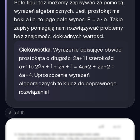
Pole figur też możemy zapisywać za pomocą
wyrażeń algebraicznych. Jeśli prostokąt ma
boki a i b, to jego pole wynosi P = a · b. Takie
zapisy pomagają nam rozwiązywać problemy
bez znajomości dokładnych wartości.
Ciekawostka:
Wyrażenie opisujące obwód
prostokąta o długości 2a+1 i szerokości
2a+1
2
+
1
a+1
+
1
a+1 to 2
+ 2
= 4a+2 + 2a+2 =
a
a
6a+4. Uproszczenie wyrażeń
algebraicznych to klucz do poprawnego
rozwiązania!
of
10
6