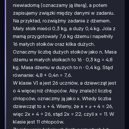
niewiadomą (oznaczamy ją literą), a potem
zapisujemy związki między danymi w zadaniu.
Na przykład, rozwiążmy zadanie z dżemem.
Mały słoik mieści 0,3 kg, a duży 0,4 kg. Jola z
mamą przygotowały 7,6 kg dżemu i napełniły
16 małych słoików oraz kilka dużych.
Oznaczmy liczbę dużych słoików jako n. Masa
dżemu w małych słoikach to 16 · 0,3 kg = 4,8
kg. Masa dżemu w dużych to n · 0,4 kg. Stąd
równanie: 4,8 + 0,4n = 7,6.
W klasie VI a jest 26 uczniów, a dziewcząt jest
o 4 więcej niż chłopców. Aby znaleźć liczbę
chłopców, oznaczmy ją jako x. Wtedy liczba
x
+
4
dziewcząt to x + 4. Wiemy, że x +
= 26,
x
+
więc 2x + 4 = 26, stąd 2x = 22, czyli x = 11. W
4
klasie jest 11 chłopców.