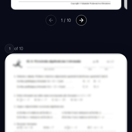
1
/
10
of
10
1