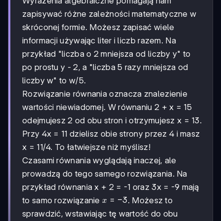
Wyrażenia algebraiczne pomagają nam
zapisywać różne zależności matematyczne w
skróconej formie. Możesz zapisać wiele
informacji używając liter i liczb razem. Na
przykład "liczba o 2 mniejsza od liczby y" to
po prostu y - 2, a "liczba 5 razy mniejsza od
liczby w" to w/5.
Rozwiązanie równania oznacza znalezienie
wartości niewiadomej. W równaniu 2 + x = 15
odejmujesz 2 od obu stron i otrzymujesz x = 13.
Przy 4x = 11 dzielisz obie strony przez 4 i masz
x = 11/4. To łatwiejsze niż myślisz!
Czasami równania wyglądają inaczej, ale
prowadzą do tego samego rozwiązania. Na
przykład równania x + 2 = -1 oraz 3x = -9 mają
x
=
−
3
to samo rozwiązanie
. Możesz to
x
=
sprawdzić, wstawiając tę wartość do obu
-3