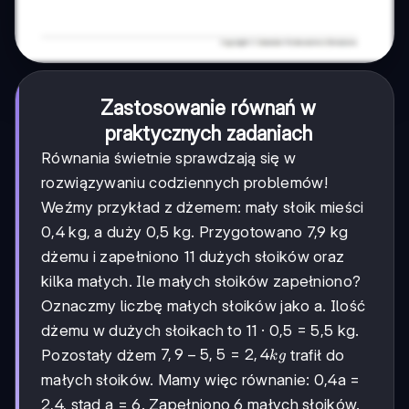
Zastosowanie równań w
praktycznych zadaniach
Równania świetnie sprawdzają się w
rozwiązywaniu codziennych problemów!
Weźmy przykład z dżemem: mały słoik mieści
0,4 kg, a duży 0,5 kg. Przygotowano 7,9 kg
dżemu i zapełniono 11 dużych słoików oraz
kilka małych. Ile małych słoików zapełniono?
Oznaczmy liczbę małych słoików jako a. Ilość
dżemu w dużych słoikach to 11 · 0,5 = 5,5 kg.
7,9
7
,
9
−
5
,
5
=
2
,
4
Pozostały dżem
trafił do
k
g
-
małych słoików. Mamy więc równanie: 0,4a =
5,5
2,4, stąd a = 6. Zapełniono 6 małych słoików.