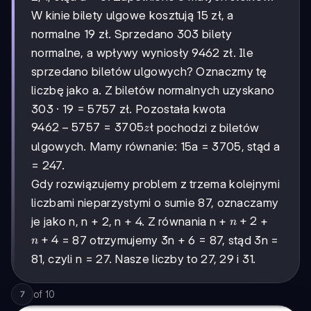
=
2,4
W kinie bilety ulgowe kosztują 15 zł, a
kg
normalne 19 zł. Sprzedano 303 bilety
normalne, a wpływy wyniosły 9462 zł. Ile
sprzedano biletów ulgowych? Oznaczmy tę
liczbę jako a. Z biletów normalnych uzyskano
303 · 19 = 5757 zł. Pozostała kwota
9462
9462
−
5757
=
3705
ł
pochodzi z biletów
z
-
ulgowych. Mamy równanie: 15a = 3705, stąd a
5757
= 247.
=
3705
Gdy rozwiązujemy problem z trzema kolejnymi
zł
liczbami nieparzystymi o sumie 87, oznaczamy
n
+
2
je jako n, n + 2, n + 4. Z równania n +
+
n
+
n
+
4
= 87 otrzymujemy 3n + 6 = 87, stąd 3n =
n
2
+
81, czyli n = 27. Nasze liczby to 27, 29 i 31.
4
of
10
7