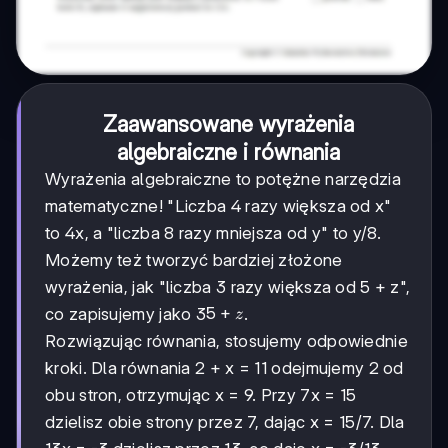
Zaawansowane wyrażenia
algebraiczne i równania
Wyrażenia algebraiczne to potężne narzędzia
matematyczne! "Liczba 4 razy większa od x"
to 4x, a "liczba 8 razy mniejsza od y" to y/8.
Możemy też tworzyć bardziej złożone
wyrażenia, jak "liczba 3 razy większa od 5 + z",
5
5
+
co zapisujemy jako 3
.
z
+
Rozwiązując równania, stosujemy odpowiednie
z
kroki. Dla równania 2 + x = 11 odejmujemy 2 od
obu stron, otrzymując x = 9. Przy 7x = 15
dzielisz obie strony przez 7, dając x = 15/7. Dla