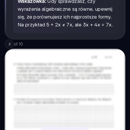
Wskazówka:
Gdy sprawdzasz, czy
wyrażenia algebraiczne są równe, upewnij
się, że porównujesz ich najprostsze formy.
Na przykład 5 + 2x ≠ 7x, ale 3x + 4x = 7x.
of
10
2