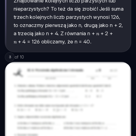
Znajdowanie kolejnych liczb parzystych lub
nieparzystych? To też da się zrobić! Jeśli suma
trzech kolejnych liczb parzystych wynosi 126,
to oznaczmy pierwszą jako n, drugą jako n + 2,
n
+
2
a trzecią jako n + 4. Z równania n +
+
n
+
n
+
4
= 126 obliczamy, że n = 40.
n
2
+
4
of
10
3