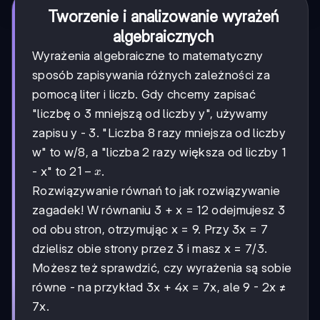
Tworzenie i analizowanie wyrażeń
algebraicznych
Wyrażenia algebraiczne to matematyczny
sposób zapisywania różnych zależności za
pomocą liter i liczb. Gdy chcemy zapisać
"liczbę o 3 mniejszą od liczby y", używamy
zapisu y - 3. "Liczba 8 razy mniejsza od liczby
w" to w/8, a "liczba 2 razy większa od liczby 1
1
1
−
- x" to 2
.
x
-
Rozwiązywanie równań to jak rozwiązywanie
x
zagadek! W równaniu 3 + x = 12 odejmujesz 3
od obu stron, otrzymując x = 9. Przy 3x = 7
dzielisz obie strony przez 3 i masz x = 7/3.
Możesz też sprawdzić, czy wyrażenia są sobie
równe - na przykład 3x + 4x = 7x, ale 9 - 2x ≠
7x.