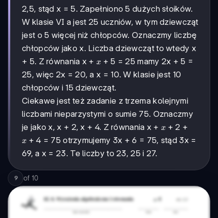
7,6
2,5, stąd x = 5. Zapełniono 5 dużych słoików.
=
2,5
W klasie VI a jest 25 uczniów, w tym dziewcząt
kg
jest o 5 więcej niż chłopców. Oznaczmy liczbę
chłopców jako x. Liczba dziewcząt to wtedy x
x
+
5
+ 5. Z równania x +
= 25 mamy 2x + 5 =
x
+
25, więc 2x = 20, a x = 10. W klasie jest 10
5
chłopców i 15 dziewcząt.
Ciekawe jest też zadanie z trzema kolejnymi
liczbami nieparzystymi o sumie 75. Oznaczmy
x
+
2
je jako x, x + 2, x + 4. Z równania x +
+
x
+
x
+
4
= 75 otrzymujemy 3x + 6 = 75, stąd 3x =
x
2
+
69, a x = 23. Te liczby to 23, 25 i 27.
4
of
10
9