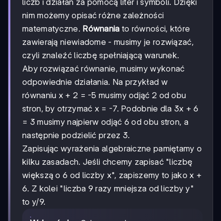
liczb i działań za pomocą liter i symboli. Dzięki
nim możemy opisać różne zależności
matematyczne.
Równania
to równości, które
zawierają niewiadome - musimy je rozwiązać,
czyli znaleźć liczbę spełniającą warunek.
Aby rozwiązać równanie, musimy wykonać
odpowiednie działania. Na przykład w
równaniu x + 2 = -5 musimy odjąć 2 od obu
stron, by otrzymać x = -7. Podobnie dla 3x + 6
= 3 musimy najpierw odjąć 6 od obu stron, a
następnie podzielić przez 3.
Zapisując wyrażenia algebraiczne pamiętamy o
kilku zasadach. Jeśli chcemy zapisać "liczbę
większą o 6 od liczby x", zapiszemy to jako x +
6. Z kolei "liczba 9 razy mniejsza od liczby y"
to y/9.