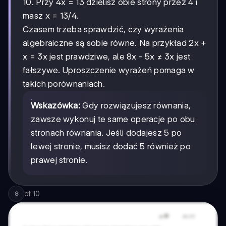
10. Przy 4x = 13 dzielisz obie strony przez 4 i
masz x = 13/4.
Czasem trzeba sprawdzić, czy wyrażenia
algebraiczne są sobie równe. Na przykład 2x +
x = 3x jest prawdziwe, ale 8x - 5x ≠ 3x jest
fałszywe. Uproszczenie wyrażeń pomaga w
takich porównaniach.
Wskazówka:
Gdy rozwiązujesz równania,
zawsze wykonuj te same operacje po obu
stronach równania. Jeśli dodajesz 5 po
lewej stronie, musisz dodać 5 również po
prawej stronie.
of
10
8