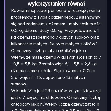
wykorzystaniem równań
Równania są super pomocne w rozwiązywaniu
problemów z życia codziennego. Zastanówmy
się nad zadaniem z dżemem - mały słoik mieści
0,2 kg dżemu, duży 0,5 kg. Przygotowano 6,1
kg dżemu i zapełniono 7 dużych słoików oraz
kilkanaście małych. Ile było małych słoików?
Oznaczmy liczbę małych słoików jako n.
Wiemy, że masa dżemu w dużych słoikach to 7
· 0,5 = 3,5 kg. Zostało więc 6,1 - 3,5 = 2,6 kg
dżemu na małe słoiki. Stąd równanie: 0,2n =
2,6, więc n = 13. Zapełniono 13 małych
słoików.
W klasie VI a jest 23 uczniów, w tym dziewcząt
jest o 7 więcej niż chłopców. Oznaczmy liczbę
chłopców jako n. Wtedy liczba dziewcząt to n
n
+
7
+ 7. Razem daje to n +
= 23, czyli 2n + 7