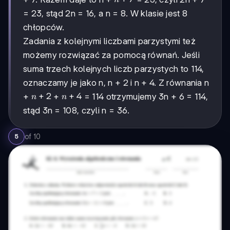
n
+
= 23, stąd 2n = 16, a n = 8. W klasie jest 8
7
chłopców.
Zadania z kolejnymi liczbami parzystymi też
możemy rozwiązać za pomocą równań. Jeśli
suma trzech kolejnych liczb parzystych to 114,
oznaczamy je jako n, n + 2 i n + 4. Z równania n
n
+
2
n
+
4
+
+
= 114 otrzymujemy 3n + 6 = 114,
n
n
+
+
stąd 3n = 108, czyli n = 36.
2
4
of
10
5