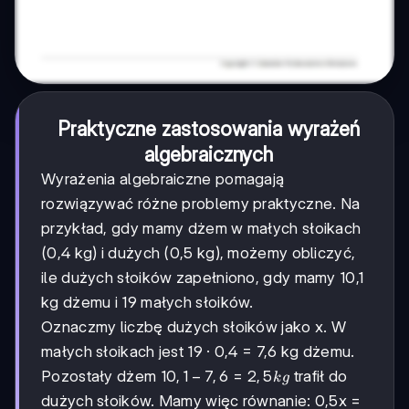
Praktyczne zastosowania wyrażeń
algebraicznych
Wyrażenia algebraiczne pomagają
rozwiązywać różne problemy praktyczne. Na
przykład, gdy mamy dżem w małych słoikach
(0,4 kg) i dużych (0,5 kg), możemy obliczyć,
ile dużych słoików zapełniono, gdy mamy 10,1
kg dżemu i 19 małych słoików.
Oznaczmy liczbę dużych słoików jako x. W
małych słoikach jest 19 · 0,4 = 7,6 kg dżemu.
10,1
10
,
1
−
7
,
6
=
2
,
5
Pozostały dżem
trafił do
k
g
-
dużych słoików. Mamy więc równanie: 0,5x =