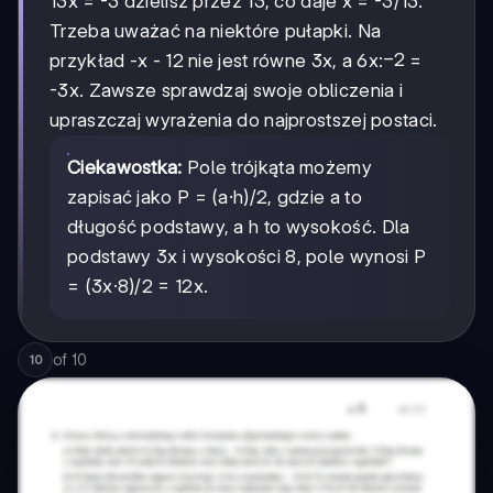
13x = -3 dzielisz przez 13, co daje x = -3/13.
Trzeba uważać na niektóre pułapki. Na
-2
−
2
przykład -x - 12 nie jest równe 3x, a 6x:
=
-3x. Zawsze sprawdzaj swoje obliczenia i
upraszczaj wyrażenia do najprostszej postaci.
Ciekawostka:
Pole trójkąta możemy
zapisać jako P = (a·h)/2, gdzie a to
długość podstawy, a h to wysokość. Dla
podstawy 3x i wysokości 8, pole wynosi P
= (3x·8)/2 = 12x.
of
10
10