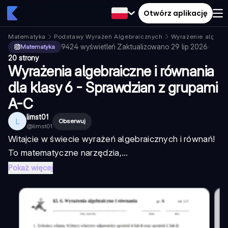
Otwórz aplikację
Matematyka
Podstawy Wyrażeń Algebraicznych
Wyrażenie algebr
9424
wyświetleń
·
Zaktualizowano
29 lip 2026
·
Matematyka
20 strony
Wyrażenia algebraiczne i równania
dla klasy 6 - Sprawdzian z grupami
A-C
limst01
L
Obserwuj
@
limst01
Witajcie w świecie wyrażeń algebraicznych i równań!
To matematyczne narzędzia,...
Pokaż więcej