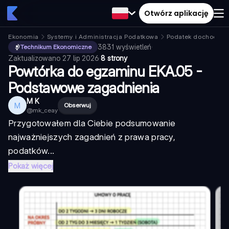
Otwórz aplikację
Ekonomia
Systemy i Administracja Podatkowa
Podatek dochodow
3831
wyświetleń
·
Technikum Ekonomiczne
Zaktualizowano
27 lip 2026
·
8 strony
Powtórka do egzaminu EKA.05 -
Podstawowe zagadnienia
M K
M
Obserwuj
@
mk_ceay
Przygotowałem dla Ciebie podsumowanie
najważniejszych zagadnień z prawa pracy,
podatków...
Pokaż więcej