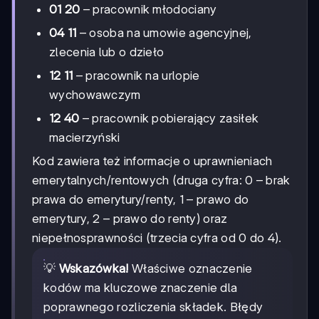
01 20
– pracownik młodociany
04 11
– osoba na umowie agencyjnej,
zlecenia lub o dzieło
12 11
– pracownik na urlopie
wychowawczym
12 40
– pracownik pobierający zasiłek
macierzyński
Kod zawiera też informacje o uprawnieniach
emerytalnych/rentowych (druga cyfra: 0 – brak
prawa do emerytury/renty, 1 – prawo do
emerytury, 2 – prawo do renty) oraz
niepełnosprawności (trzecia cyfra od 0 do 4).
💡
Wskazówka!
Właściwe oznaczenie
kodów ma kluczowe znaczenie dla
poprawnego rozliczenia składek. Błędy