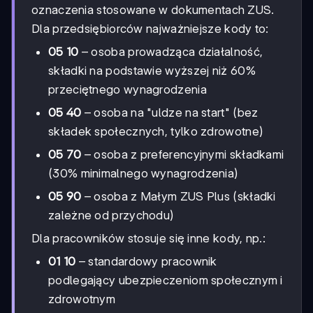
oznaczenia stosowane w dokumentach ZUS.
Dla przedsiębiorców najważniejsze kody to:
05 10
– osoba prowadząca działalność,
składki na podstawie wyższej niż 60%
przeciętnego wynagrodzenia
05 40
– osoba na "uldze na start" (bez
składek społecznych, tylko zdrowotne)
05 70
– osoba z preferencyjnymi składkami
(30% minimalnego wynagrodzenia)
05 90
– osoba z Małym ZUS Plus (składki
zależne od przychodu)
Dla pracowników stosuje się inne kody, np.:
01 10
– standardowy pracownik
podlegający ubezpieczeniom społecznym i
zdrowotnym