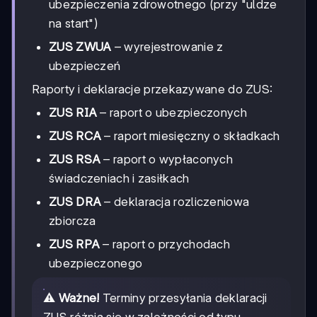
ubezpieczenia zdrowotnego (przy "uldze
na start")
ZUS ZWUA
– wyrejestrowanie z
ubezpieczeń
Raporty i deklaracje przekazywane do ZUS:
ZUS RIA
– raport o ubezpieczonych
ZUS RCA
– raport miesięczny o składkach
ZUS RSA
– raport o wypłaconych
świadczeniach i zasiłkach
ZUS DRA
– deklaracja rozliczeniowa
zbiorcza
ZUS RPA
– raport o przychodach
ubezpieczonego
⚠️
Ważne!
Terminy przesyłania deklaracji
ZUS różnią się w zależności od typu