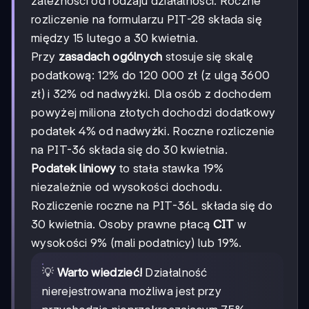
zależności od rodzaju działalności. Roczne
rozliczenie na formularzu PIT-28 składa się
między 15 lutego a 30 kwietnia.
Przy
zasadach ogólnych
stosuje się skalę
podatkową: 12% do 120 000 zł (z ulgą 3600
zł) i 32% od nadwyżki. Dla osób z dochodem
powyżej miliona złotych dochodzi dodatkowy
podatek 4% od nadwyżki. Roczne rozliczenie
na PIT-36 składa się do 30 kwietnia.
Podatek liniowy
to stała stawka 19%
niezależnie od wysokości dochodu.
Rozliczenie roczne na PIT-36L składa się do
30 kwietnia. Osoby prawne płacą
CIT
w
wysokości 9% (mali podatnicy) lub 19%.
💡
Warto wiedzieć!
Działalność
nierejestrowana możliwa jest przy