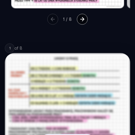
1
/
8
of
8
1