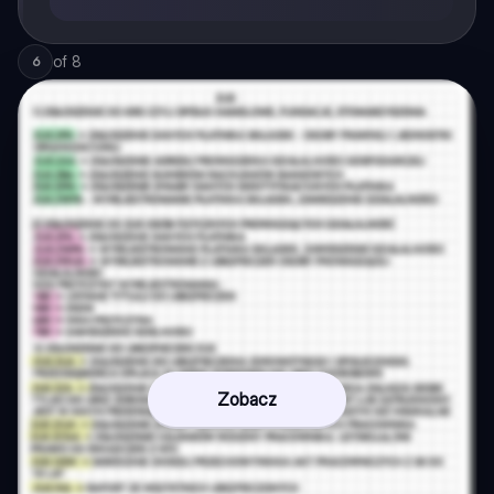
of
8
6
Zobacz