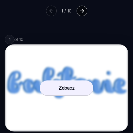
1
/
10
of
10
1
Zobacz