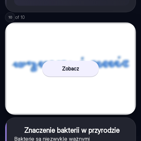
of
10
10
Zobacz
Znaczenie bakterii w przyrodzie
Bakterie są niezwykle ważnymi