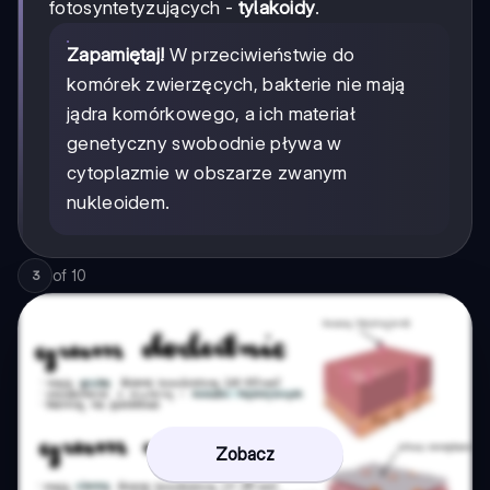
fotosyntetyzujących -
tylakoidy
.
Zapamiętaj!
W przeciwieństwie do
komórek zwierzęcych, bakterie nie mają
jądra komórkowego, a ich materiał
genetyczny swobodnie pływa w
cytoplazmie w obszarze zwanym
nukleoidem.
of
10
3
Zobacz