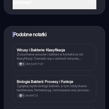
darmowa?
Tak, masz całkowicie darmowy dostęp do wszystkich
notatek w aplikacji, możesz w każdej chwili rozmawiać
z Ekspertami lub ich obserwować. Możesz użyć
punktów, aby odblokować pewne funkcje w aplikacji,
które również możesz otrzymać za darmo. Dodatkowo
Podobne notatki
oferujemy usługę Knowunity Premium, która pozwala
na odblokowanie większej liczby funkcji.
Wirusy i Bakterie: Klasyfikacja
Biologia
Zrozumienie wirusów i bakterii w kontekście ich
klasyfikacji. Dowiedz się o cechach wirusów,
strukturze bakterii, ich rolach w ekosystemie oraz
5,569
137
5
chorobach, które wywołują. Materiał przeznaczony
dla uczniów klasy 5, obejmujący systematykę
organizmów oraz metody zapobiegania chorobom.
Idealne dla uczniów przygotowujących się do
Biologia Bakterii: Procesy i Funkcje
Biologia
egzaminów z biologii.
Zgłębiaj tajniki biologii bakterii, w tym oddychanie
beztlenowe, fermentację, rozmnażanie oraz procesy
genetyczne takie jak koniugacja, transdukcja i
659
6
1
transformacja. Dowiedz się o roli bakterii w
ekosystemach oraz ich znaczeniu w biotechnologii.
Idealne dla uczniów biologii na poziomie