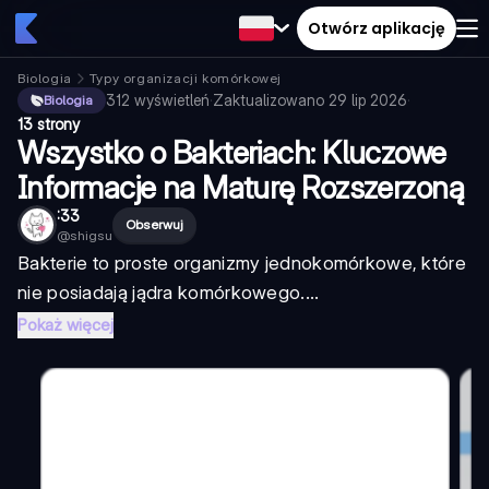
Otwórz aplikację
Biologia
Typy organizacji komórkowej
312
wyświetleń
·
Zaktualizowano
29 lip 2026
·
Biologia
13 strony
Wszystko o Bakteriach: Kluczowe
Informacje na Maturę Rozszerzoną
:33
Obserwuj
@
shigsu
Bakterie to proste organizmy jednokomórkowe, które
nie posiadają jądra komórkowego....
Pokaż więcej