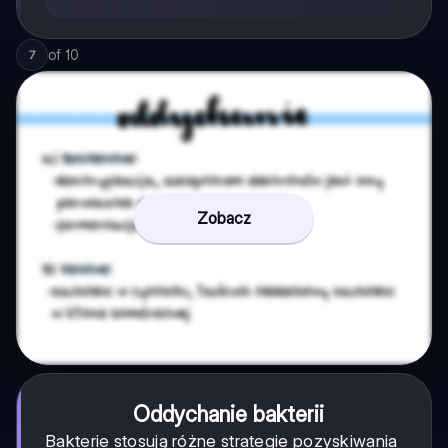
of
10
7
Zobacz
Oddychanie bakterii
Bakterie stosują różne strategie pozyskiwania