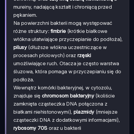
mureiny, nadającą kształt i chroniącą przed
pękaniem.
Na powierzchni bakterii mogą występować
różne struktury:
fimbrie
(krótkie białkowe
włókna ułatwiające przyczepianie do podłoża),
pilusy
(dłuższe włókna uczestniczące w
procesach płciowych) oraz
rzęski
umożliwiające ruch. Otacza je często warstwa
śluzowa, która pomaga w przyczepianiu się do
podłoża.
Wewnątrz komórki bakteryjnej, w cytozolu,
znajduje się
chromosom bakteryjny
(koliście
zamknięta cząsteczka DNA połączona z
białkami niehistonowymi),
plazmidy
(mniejsze
cząsteczki DNA z dodatkowymi informacjami),
rybosomy 70S
oraz u bakterii