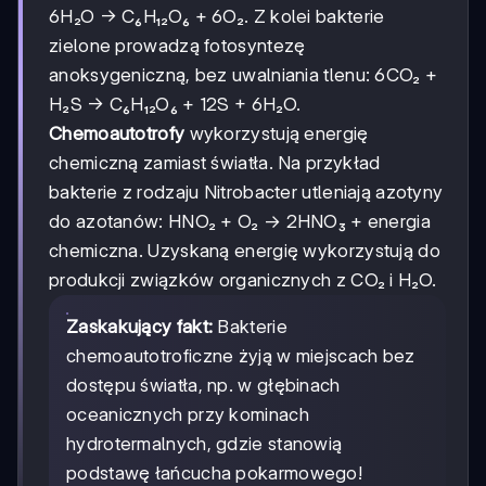
6H₂O → C₆H₁₂O₆ + 6O₂. Z kolei bakterie
zielone prowadzą fotosyntezę
anoksygeniczną, bez uwalniania tlenu: 6CO₂ +
H₂S → C₆H₁₂O₆ + 12S + 6H₂O.
Chemoautotrofy
wykorzystują energię
chemiczną zamiast światła. Na przykład
bakterie z rodzaju Nitrobacter utleniają azotyny
do azotanów: HNO₂ + O₂ → 2HNO₃ + energia
chemiczna. Uzyskaną energię wykorzystują do
produkcji związków organicznych z CO₂ i H₂O.
Zaskakujący fakt:
Bakterie
chemoautotroficzne żyją w miejscach bez
dostępu światła, np. w głębinach
oceanicznych przy kominach
hydrotermalnych, gdzie stanowią
podstawę łańcucha pokarmowego!