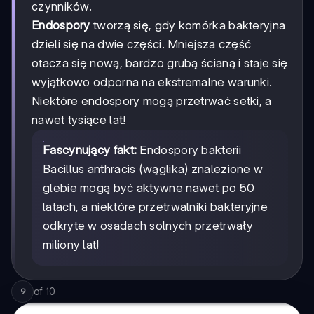
czynników.
Endospory
tworzą się, gdy komórka bakteryjna
dzieli się na dwie części. Mniejsza część
otacza się nową, bardzo grubą ścianą i staje się
wyjątkowo odporna na ekstremalne warunki.
Niektóre endospory mogą przetrwać setki, a
nawet tysiące lat!
Fascynujący fakt:
Endospory bakterii
Bacillus anthracis (wąglika) znalezione w
glebie mogą być aktywne nawet po 50
latach, a niektóre przetrwalniki bakteryjne
odkryte w osadach solnych przetrwały
miliony lat!
of
10
9