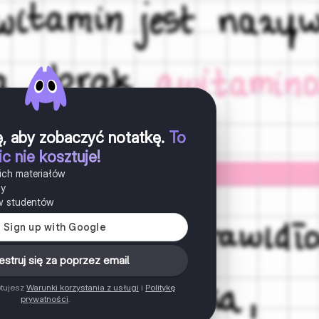
ię, aby zobaczyć notatkę
.
To
ic nie kosztuje!
ich materiałów
ny
w studentów
estruj się za poprzez email
ptujesz
Warunki korzystania z usługi
i
Politykę
prywatności
.