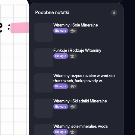
Podobne notatki
6
Witaminy i Sole Mineralne
Biologia
6
Funkcje i Rodzaje Witaminy
Biologia
7
Witaminy rozpuszczalne w wodzie i
tłuszczach, funkcje wody w
organizmie - biologia rozszerzenie
Biologia
3
Witaminy i Składniki Mineralne
Biologia
3
Witaminy, sole mineralne, woda
Biologia
7