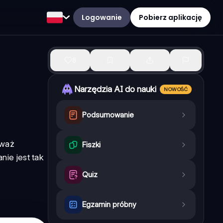
Logowanie
Pobierz aplikację
8
Narzędzia AI do nauki
NOWOŚĆ
Podsumowanie
eważ
Fiszki
ie jest tak
Quiz
Egzamin próbny