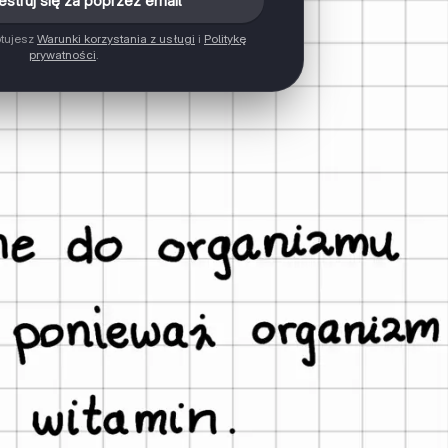
estruj się za poprzez email
ptujesz
Warunki korzystania z usługi
i
Politykę
prywatności
.