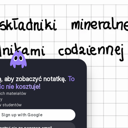
ię, aby zobaczyć notatkę
.
To
ic nie kosztuje!
ich materiałów
ny
w studentów