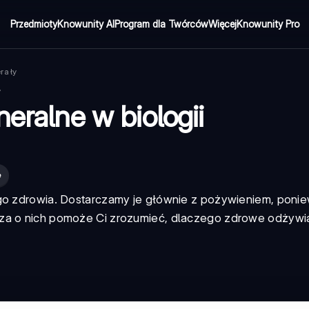
Przedmioty
Knowunity AI
Program dla Twórców
Więcej
Knowunity Pro
rały
neralne w biologii
e
ego zdrowia. Dostarczamy je głównie z pożywieniem, poni
za o nich pomoże Ci zrozumieć, dlaczego zdrowe odżywian