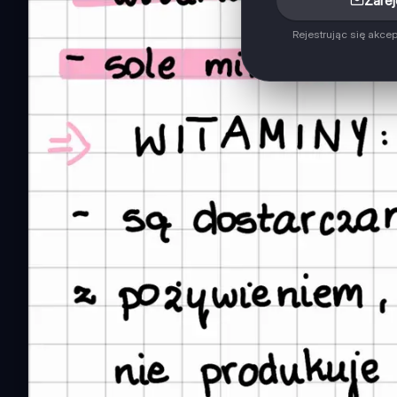
Zarej
Rejestrując się akce