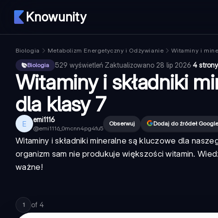
Knowunity
Biologia
Metabolizm Energetyczny i Odżywianie
Witaminy i mine
529
wyświetleń
·
Zaktualizowano
28 lip 2026
·
4 strony
Biologia
Witaminy i składniki mi
dla klasy 7
emi1116
E
Obserwuj
Dodaj do źródeł Googl
@
emi1116_0mcnn4pg4fu5
Witaminy i składniki mineralne są kluczowe dla nasz
organizm sam nie produkuje większości witamin. Wied
ważne!
of
4
1