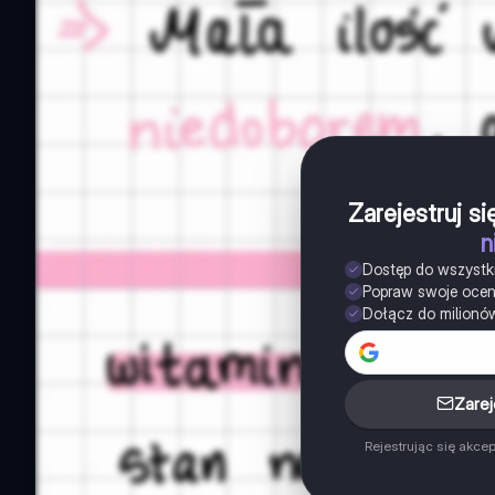
Zarejestruj s
n
Dostęp do wszystk
Popraw swoje oce
Dołącz do milionó
Zarej
Rejestrując się akce