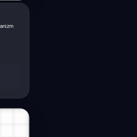
ganizm
y