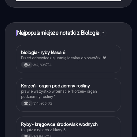
Tak, masz całkowicie darmowy dostęp do wszystkich
notatek w aplikacji, możesz w każdej chwili rozmawiać
z Ekspertami lub ich obserwować. Możesz użyć
punktów, aby odblokować pewne funkcje w aplikacji,
które również możesz otrzymać za darmo. Dodatkowo
Najpopularniejsze notatki z Biologia
9
oferujemy usługę Knowunity Premium, która pozwala
na odblokowanie większej liczby funkcji.
B
biologia- ryby klasa 6
Biologia
Przed odpowiedzią ustnią idealny do powtórki ❤️
4,805
4
6
K
Korzeń- organ podziemny rośliny
Biologia
prawie wszystko w temacie "korzeń- organ
podziemny rośliny "
4,403
2
5
R
Ryby- kręgowce środowisk wodnych
Biologia
to quiz o rybach z klasy 6
3,546
1
6