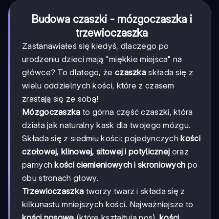
Budowa czaszki - mózgoczaszka i
trzewioczaszka
Zastanawiałeś się kiedyś, dlaczego po
urodzeniu dzieci mają "miękkie miejsca" na
główce? To dlatego, że
czaszka
składa się z
wielu oddzielnych kości, które z czasem
zrastają się ze sobą!
Mózgoczaszka
to górna część czaszki, która
działa jak naturalny kask dla twojego mózgu.
Składa się z siedmiu kości: pojedynczych
kości
czołowej, klinowej, sitowej i potylicznej
oraz
parnych
kości ciemieniowych i skroniowych
po
obu stronach głowy.
Trzewioczaszka
tworzy twarz i składa się z
kilkunastu mniejszych kości. Najważniejsze to
kości nosowe
(które kształtują nos),
kości