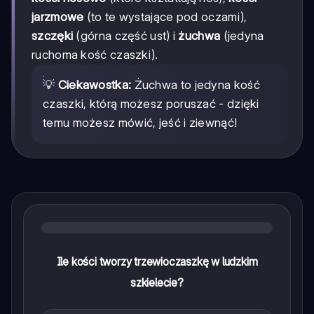
jarzmowe
(to te wystające pod oczami),
szczęki
(górna część ust) i
żuchwa
(jedyna
ruchoma kość czaszki).
💡
Ciekawostka:
Żuchwa to jedyna kość
czaszki, którą możesz poruszać - dzięki
temu możesz mówić, jeść i ziewnąć!
Ile kości tworzy trzewioczaszkę w ludzkim
szkielecie?