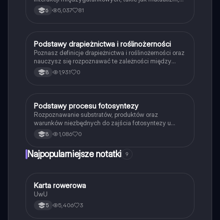
komensalizm, drapieżnictwo i pasożytnictwo.
5,037
81
6
Dowiedz się o strukturze populacji, ekosystemach
oraz zależnościach pokarmowych. Idealne dla
studentów biologii i ekologii. Typ: podsumowanie.
P
Podstawy drapieżnictwa i roślinożerności
Biologia
Poznasz definicje drapieżnictwa i roślinożerności oraz
nauczysz się rozpoznawać te zależności między
organizmami w przyrodzie.
1,931
0
8
P
Podstawy procesu fotosyntezy
Biologia
Rozpoznawanie substratów, produktów oraz
warunków niezbędnych do zajścia fotosyntezy u
roślin.
1,086
0
8
Najpopularniejsze notatki
9
K
Karta rowerowa
Technika
UwU
5,406
3
5