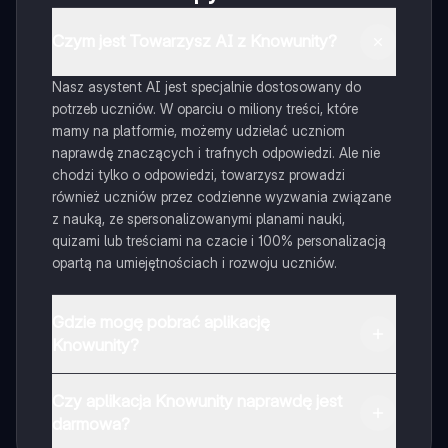
Czym jest Towarzysz AI z Knowunity?
Nasz asystent AI jest specjalnie dostosowany do
potrzeb uczniów. W oparciu o miliony treści, które
mamy na platformie, możemy udzielać uczniom
naprawdę znaczących i trafnych odpowiedzi. Ale nie
chodzi tylko o odpowiedzi, towarzysz prowadzi
również uczniów przez codzienne wyzwania związane
z nauką, ze spersonalizowanymi planami nauki,
quizami lub treściami na czacie i 100% personalizacją
opartą na umiejętnościach i rozwoju uczniów.
Gdzie mogę pobrać aplikację
Knowunity?
Aplikację możesz pobrać z Google Play i Apple Store.
Czy aplikacja Knowunity naprawdę jest
darmowa?