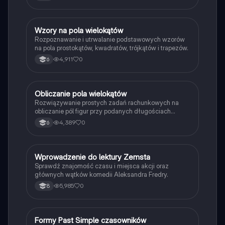
W
Wzory na pola wielokątów
Matematyka
Rozpoznawanie i utrwalanie podstawowych wzorów
na pola prostokątów, kwadratów, trójkątów i trapezów.
4,911
0
6
O
Obliczanie pola wielokątów
Matematyka
Rozwiązywanie prostych zadań rachunkowych na
obliczanie pól figur przy podanych długościach
boków i wysokości.
4,389
0
6
W
Wprowadzenie do lektury Zemsta
Język polski
Sprawdź znajomość czasu i miejsca akcji oraz
głównych wątków komedii Aleksandra Fredry.
5,985
0
8
F
Formy Past Simple czasowników
Język angielski