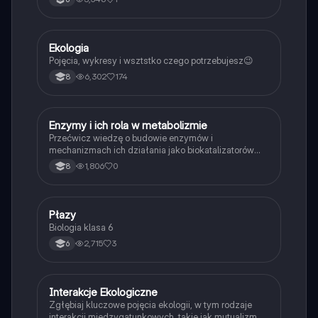
Ekologia
Biologia
Pojęcia, wykresy i wsztstko czego potrzebujesz😉
6,302
174
8
E
Enzymy i ich rola w metabolizmie
Biologia
Przećwicz wiedzę o budowie enzymów i
mechanizmach ich działania jako biokatalizatorów
przyspieszających reakcje.
1,806
0
8
P
Płazy
Biologia
Biologia klasa 6
2,715
3
6
Interakcje Ekologiczne
Biologia
Zgłębiaj kluczowe pojęcia ekologii, w tym rodzaje
interakcji międzygatunkowych, takie jak mutualizm,