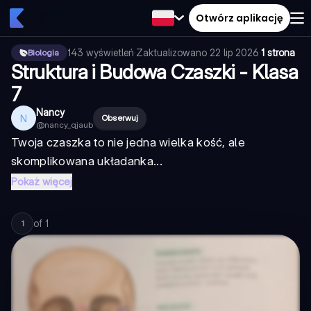
Otwórz aplikację
143
wyświetleń
·
Zaktualizowano
22 lip 2026
·
1 strona
Biologia
Struktura i Budowa Czaszki - Klasa
7
Nancy
N
Obserwuj
@
nancy_qjaub
Twoja czaszka to nie jedna wielka kość, ale
skomplikowana układanka...
Pokaż więcej
of
1
1