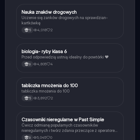
N
Nauka znaków drogowych
Technika
Uczenie się zanków drogowych na sprawdzian-
kartkówkę
4,018
2
5
B
biologia- ryby klasa 6
Biologia
Przed odpowiedzią ustnią idealny do powtórki ❤️
4,805
4
6
T
tabliczka mnożenia do 100
Matematyka
tabliczka mnożenia do 100
3,892
2
5
C
Czasowniki nieregularne w Past Simple
Język angielski
Ćwicz odmianę popularnych czasowników
nieregularnych i twórz zdania przeczące z operatorem
didn't w czasie Past Simple.
5,045
0
6