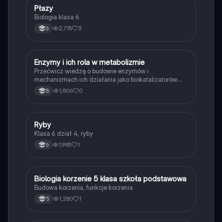
P
Płazy
Biologia
Biologia klasa 6
2,715
3
6
E
Enzymy i ich rola w metabolizmie
Biologia
Przećwicz wiedzę o budowie enzymów i
mechanizmach ich działania jako biokatalizatorów
przyspieszających reakcje.
1,806
0
8
R
Ryby
Biologia
Klasa 6 dział 4, ryby
1,985
1
6
B
Biologia korzenie 5 klasa szkoła podstawowa
Biologia
Budowa korzenia, funkcje korzenia
1,280
1
5