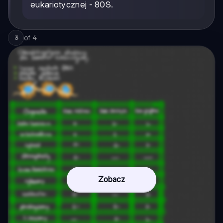
eukariotycznej - 80S.
of
4
3
Zobacz