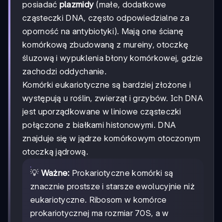
posiadać
plazmidy
(małe, dodatkowe
cząsteczki DNA, często odpowiedzialne za
oporność na antybiotyki). Mają one ścianę
komórkową zbudowaną z mureiny, otoczkę
śluzową i wypuklenia błony komórkowej, gdzie
zachodzi oddychanie.
Komórki eukariotyczne są bardziej złożone i
występują u roślin, zwierząt i grzybów. Ich DNA
jest uporządkowane w liniowe cząsteczki
połączone z białkami histonowymi. DNA
znajduje się w jądrze komórkowym otoczonym
otoczką jądrową.
💡
Ważne:
Prokariotyczne komórki są
znacznie prostsze i starsze ewolucyjnie niż
eukariotyczne. Ribosom w komórce
prokariotycznej ma rozmiar 70S, a w