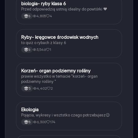
B
biologia- ryby klasa 6
Biologia
Przed odpowiedzią ustnią idealny do powtórki ❤️
4,805
4
6
R
Ryby- kręgowce środowisk wodnych
Biologia
to quiz o rybach z klasy 6
3,546
1
6
K
Korzeń- organ podziemny rośliny
Biologia
prawie wszystko w temacie "korzeń- organ
podziemny rośliny "
4,402
2
5
Ekologia
Biologia
Pojęcia, wykresy i wsztstko czego potrzebujesz😉
6,300
174
8