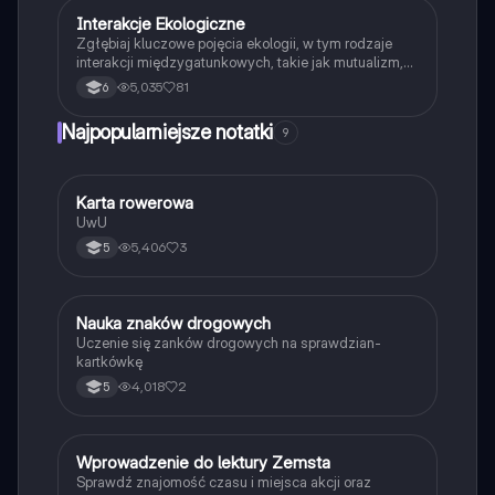
Interakcje Ekologiczne
Biologia
Zgłębiaj kluczowe pojęcia ekologii, w tym rodzaje
interakcji międzygatunkowych, takie jak mutualizm,
komensalizm, drapieżnictwo i pasożytnictwo.
5,035
81
6
Dowiedz się o strukturze populacji, ekosystemach
oraz zależnościach pokarmowych. Idealne dla
Najpopularniejsze notatki
9
studentów biologii i ekologii. Typ: podsumowanie.
K
Karta rowerowa
Technika
UwU
5,406
3
5
N
Nauka znaków drogowych
Technika
Uczenie się zanków drogowych na sprawdzian-
kartkówkę
4,018
2
5
W
Wprowadzenie do lektury Zemsta
Język polski
Sprawdź znajomość czasu i miejsca akcji oraz