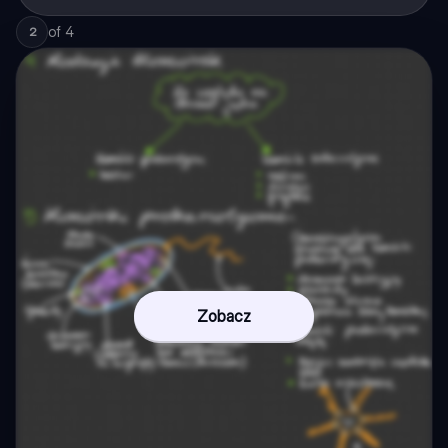
of
4
2
Zobacz