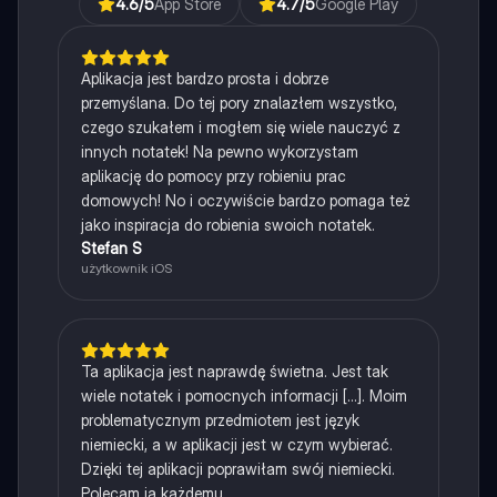
4.6
/5
App Store
4.7
/5
Google Play
Aplikacja jest bardzo prosta i dobrze
przemyślana. Do tej pory znalazłem wszystko,
czego szukałem i mogłem się wiele nauczyć z
innych notatek! Na pewno wykorzystam
aplikację do pomocy przy robieniu prac
domowych! No i oczywiście bardzo pomaga też
jako inspiracja do robienia swoich notatek.
Stefan S
użytkownik iOS
Ta aplikacja jest naprawdę świetna. Jest tak
wiele notatek i pomocnych informacji [...]. Moim
problematycznym przedmiotem jest język
niemiecki, a w aplikacji jest w czym wybierać.
Dzięki tej aplikacji poprawiłam swój niemiecki.
Polecam ją każdemu.