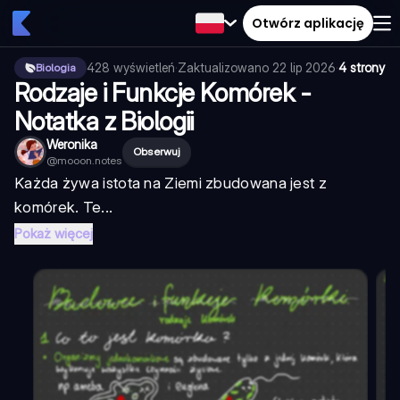
Otwórz aplikację
428
wyświetleń
·
Zaktualizowano
22 lip 2026
·
4 strony
Biologia
Rodzaje i Funkcje Komórek -
Notatka z Biologii
Weronika
Obserwuj
@
mooon.notes
Każda żywa istota na Ziemi zbudowana jest z
komórek. Te...
Pokaż więcej