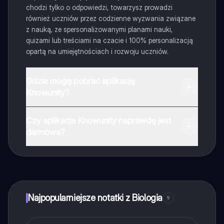
chodzi tylko o odpowiedzi, towarzysz prowadzi
również uczniów przez codzienne wyzwania związane
z nauką, ze spersonalizowanymi planami nauki,
quizami lub treściami na czacie i 100% personalizacją
opartą na umiejętnościach i rozwoju uczniów.
Gdzie mogę pobrać aplikację
Knowunity?
Aplikację możesz pobrać z Google Play i Apple Store.
Czy aplikacja Knowunity naprawdę jest
darmowa?
Tak, masz całkowicie darmowy dostęp do wszystkich
notatek w aplikacji, możesz w każdej chwili rozmawiać
z Ekspertami lub ich obserwować. Możesz użyć
punktów, aby odblokować pewne funkcje w aplikacji,
które również możesz otrzymać za darmo. Dodatkowo
Najpopularniejsze notatki z Biologia
9
oferujemy usługę Knowunity Premium, która pozwala
na odblokowanie większej liczby funkcji.