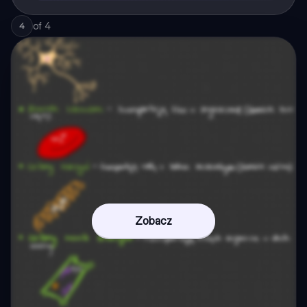
of
4
4
Zobacz