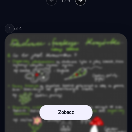
1
/
4
of
4
1
Zobacz