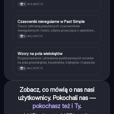
3,882
2
5
C
Czasowniki nieregularne w Past Simple
Język angielski
Ćwicz odmianę popularnych czasowników
nieregularnych i twórz zdania przeczące z operatorem
didn't w czasie Past Simple.
5,039
0
6
W
Wzory na pola wielokątów
Matematyka
Rozpoznawanie i utrwalanie podstawowych wzorów
na pola prostokątów, kwadratów, trójkątów i trapezów.
4,909
0
6
Zobacz, co mówią o nas nasi
użytkownicy. Pokochali nas —
pokochasz też i Ty
.