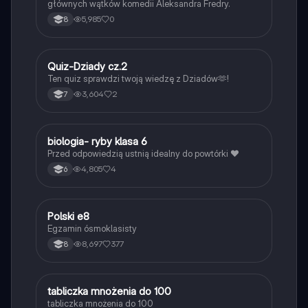
głównych wątków komedii Aleksandra Fredry.
5,985
0
8
Q
Quiz-Dziady cz.2
Język polski
Ten quiz sprawdzi twoją wiedzę z Dziadów🫶!
3,604
2
7
B
biologia- ryby klasa 6
Biologia
Przed odpowiedzią ustnią idealny do powtórki ❤️
4,805
4
6
Polski e8
Język polski
Egzamin ósmoklasisty
8,697
377
8
T
tabliczka mnożenia do 100
Matematyka
tabliczka mnożenia do 100