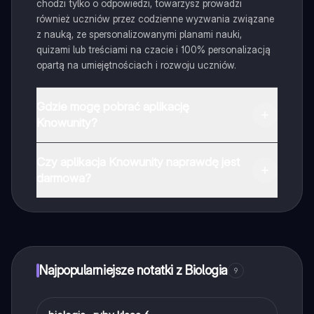
chodzi tylko o odpowiedzi, towarzysz prowadzi
również uczniów przez codzienne wyzwania związane
z nauką, ze spersonalizowanymi planami nauki,
quizami lub treściami na czacie i 100% personalizacją
opartą na umiejętnościach i rozwoju uczniów.
Gdzie mogę pobrać aplikację
Knowunity?
Aplikację możesz pobrać z Google Play i Apple Store.
Czy aplikacja Knowunity naprawdę jest
darmowa?
Tak, masz całkowicie darmowy dostęp do wszystkich
notatek w aplikacji, możesz w każdej chwili rozmawiać
z Ekspertami lub ich obserwować. Możesz użyć
punktów, aby odblokować pewne funkcje w aplikacji,
które również możesz otrzymać za darmo. Dodatkowo
Najpopularniejsze notatki z Biologia
9
oferujemy usługę Knowunity Premium, która pozwala
na odblokowanie większej liczby funkcji.