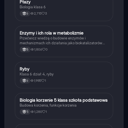
P
Płazy
Biologia
Biologia klasa 6
2,715
3
6
E
Enzymy i ich rola w metabolizmie
Biologia
Przećwicz wiedzę o budowie enzymów i
mechanizmach ich działania jako biokatalizatorów
przyspieszających reakcje.
1,806
0
8
R
Ryby
Biologia
Klasa 6 dział 4, ryby
1,985
1
6
B
Biologia korzenie 5 klasa szkoła podstawowa
Biologia
Budowa korzenia, funkcje korzenia
1,280
1
5