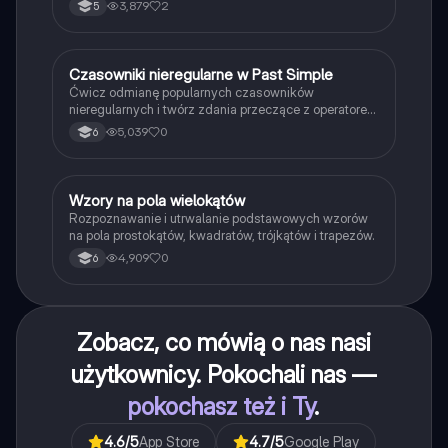
3,879
2
5
C
Czasowniki nieregularne w Past Simple
Język angielski
Ćwicz odmianę popularnych czasowników
nieregularnych i twórz zdania przeczące z operatorem
didn't w czasie Past Simple.
5,039
0
6
W
Wzory na pola wielokątów
Matematyka
Rozpoznawanie i utrwalanie podstawowych wzorów
na pola prostokątów, kwadratów, trójkątów i trapezów.
4,909
0
6
Zobacz, co mówią o nas nasi
użytkownicy. Pokochali nas —
pokochasz też i Ty
.
4.6
/5
App Store
4.7
/5
Google Play