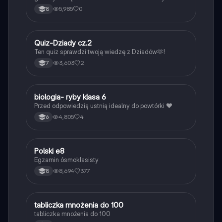
5,985
0
8
Q
Quiz-Dziady cz.2
Język polski
Ten quiz sprawdzi twoją wiedzę z Dziadów🫶!
3,603
2
7
B
biologia- ryby klasa 6
Biologia
Przed odpowiedzią ustnią idealny do powtórki ❤️
4,805
4
6
Polski e8
Język polski
Egzamin ósmoklasisty
8,694
377
8
T
tabliczka mnożenia do 100
Matematyka
tabliczka mnożenia do 100