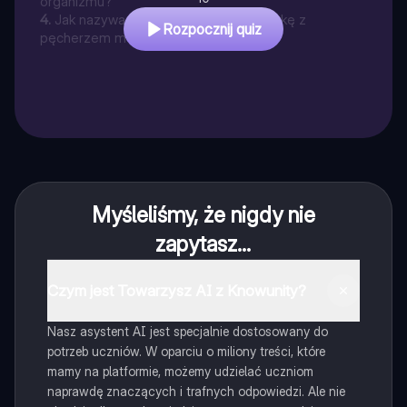
organizmu?
4
.
Jak nazywa się przewód łączący nerkę z
Rozpocznij quiz
pęcherzem moczowym?
Myśleliśmy, że nigdy nie
zapytasz...
Czym jest Towarzysz AI z Knowunity?
Nasz asystent AI jest specjalnie dostosowany do
potrzeb uczniów. W oparciu o miliony treści, które
mamy na platformie, możemy udzielać uczniom
naprawdę znaczących i trafnych odpowiedzi. Ale nie