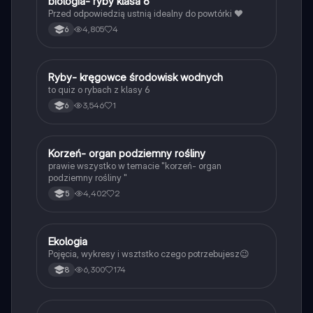
B
biologia- ryby klasa 6
Biologia
Przed odpowiedzią ustnią idealny do powtórki ❤️
4,805
4
6
R
Ryby- kręgowce środowisk wodnych
Biologia
to quiz o rybach z klasy 6
3,546
1
6
K
Korzeń- organ podziemny rośliny
Biologia
prawie wszystko w temacie "korzeń- organ
podziemny rośliny "
4,402
2
5
Ekologia
Biologia
Pojęcia, wykresy i wsztstko czego potrzebujesz😉
6,300
174
8