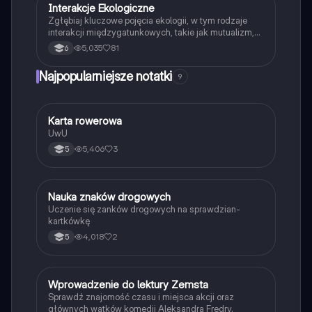
Interakcje Ekologiczne
Biologia
Zgłębiaj kluczowe pojęcia ekologii, w tym rodzaje
interakcji międzygatunkowych, takie jak mutualizm,
komensalizm, drapieżnictwo i pasożytnictwo.
5,035
81
6
Dowiedz się o strukturze populacji, ekosystemach
oraz zależnościach pokarmowych. Idealne dla
Najpopularniejsze notatki
9
studentów biologii i ekologii. Typ: podsumowanie.
K
Karta rowerowa
Technika
UwU
5,406
3
5
N
Nauka znaków drogowych
Technika
Uczenie się zanków drogowych na sprawdzian-
kartkówkę
4,018
2
5
W
Wprowadzenie do lektury Zemsta
Język polski
Sprawdź znajomość czasu i miejsca akcji oraz
głównych wątków komedii Aleksandra Fredry.