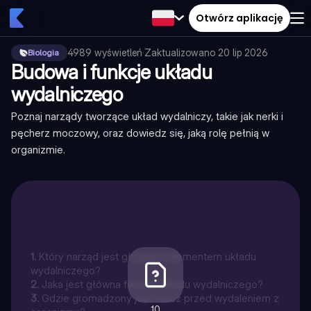
Otwórz aplikację
4989
wyświetleń
·
Zaktualizowano
20 lip 2026
Biologia
Budowa i funkcje układu
wydalniczego
Poznaj narządy tworzące układ wydalniczy, takie jak nerki i
pęcherz moczowy, oraz dowiedz się, jaką rolę pełnią w
organizmie.
1
.
Który narząd jest głównym elementem układu
wydalniczego?
2
.
Jaka jest główna funkcja układu wydalniczego?
3
.
Gdzie gromadzony jest mocz przed wydaleniem z
10