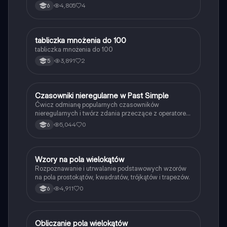
4,805
4
6
T
tabliczka mnożenia do 100
Matematyka
tabliczka mnożenia do 100
3,891
2
5
C
Czasowniki nieregularne w Past Simple
Język angielski
Ćwicz odmianę popularnych czasowników
nieregularnych i twórz zdania przeczące z operatorem
didn't w czasie Past Simple.
5,044
0
6
W
Wzory na pola wielokątów
Matematyka
Rozpoznawanie i utrwalanie podstawowych wzorów
na pola prostokątów, kwadratów, trójkątów i trapezów.
4,911
0
6
O
Obliczanie pola wielokątów
Matematyka