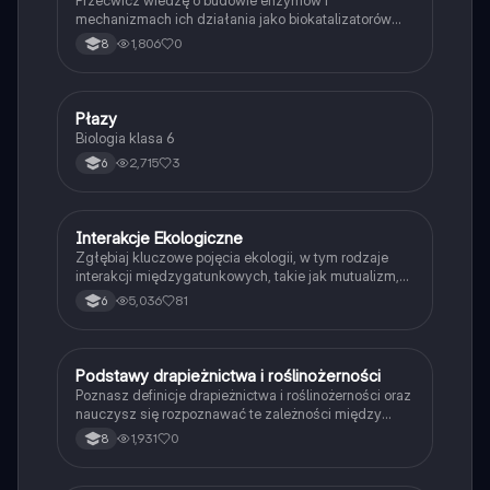
Przećwicz wiedzę o budowie enzymów i
mechanizmach ich działania jako biokatalizatorów
przyspieszających reakcje.
1,806
0
8
P
Płazy
Biologia
Biologia klasa 6
2,715
3
6
Interakcje Ekologiczne
Biologia
Zgłębiaj kluczowe pojęcia ekologii, w tym rodzaje
interakcji międzygatunkowych, takie jak mutualizm,
komensalizm, drapieżnictwo i pasożytnictwo.
5,036
81
6
Dowiedz się o strukturze populacji, ekosystemach
oraz zależnościach pokarmowych. Idealne dla
studentów biologii i ekologii. Typ: podsumowanie.
P
Podstawy drapieżnictwa i roślinożerności
Biologia
Poznasz definicje drapieżnictwa i roślinożerności oraz
nauczysz się rozpoznawać te zależności między
organizmami w przyrodzie.
1,931
0
8