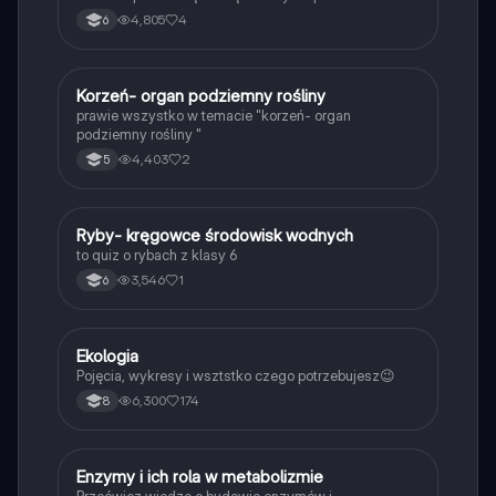
4,805
4
6
K
Korzeń- organ podziemny rośliny
Biologia
prawie wszystko w temacie "korzeń- organ
podziemny rośliny "
4,403
2
5
R
Ryby- kręgowce środowisk wodnych
Biologia
to quiz o rybach z klasy 6
3,546
1
6
Ekologia
Biologia
Pojęcia, wykresy i wsztstko czego potrzebujesz😉
6,300
174
8
E
Enzymy i ich rola w metabolizmie
Biologia