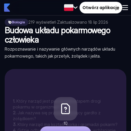
Otwórz aplikację
219
wyświetleń
·
Zaktualizowano
18 lip 2026
Biologia
Budowa układu pokarmowego
człowieka
Rozpoznawanie i nazywanie głównych narządów układu
pokarmowego, takich jak przełyk, żołądek i jelita.
1
.
Który narząd jest pierwszym etapem drogi
pokarmu w organizmie?
2
.
Jak nazywa się przewód łączący gardło z
żołądkiem?
10
3
.
Który narząd ma kształt worka i gromadzi pokarm?
4
.
Gdzie odbywa się najintensywniejsze wchłanianie