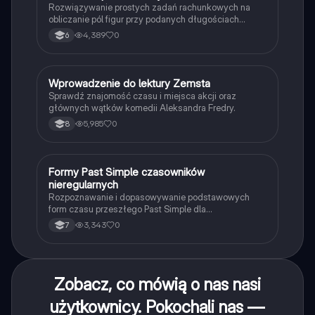
Rozwiązywanie prostych zadań rachunkowych na
obliczanie pól figur przy podanych długościach
boków i wysokości.
4,389
0
6
W
Wprowadzenie do lektury Zemsta
Język polski
Sprawdź znajomość czasu i miejsca akcji oraz
głównych wątków komedii Aleksandra Fredry.
5,985
0
8
F
Formy Past Simple czasowników
Język angielski
nieregularnych
Rozpoznawanie i dopasowywanie podstawowych
form czasu przeszłego Past Simple dla
najpopularniejszych czasowników nieregularnych.
3,343
0
7
Zobacz, co mówią o nas nasi
użytkownicy. Pokochali nas —