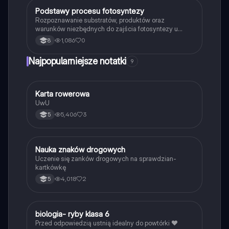
P
Podstawy procesu fotosyntezy
Biologia
Rozpoznawanie substratów, produktów oraz
warunków niezbędnych do zajścia fotosyntezy u
roślin.
1,086
0
8
Najpopularniejsze notatki
9
K
Karta rowerowa
Technika
UwU
5,406
3
5
N
Nauka znaków drogowych
Technika
Uczenie się zanków drogowych na sprawdzian-
kartkówkę
4,018
2
5
B
biologia- ryby klasa 6
Biologia
Przed odpowiedzią ustnią idealny do powtórki ❤️