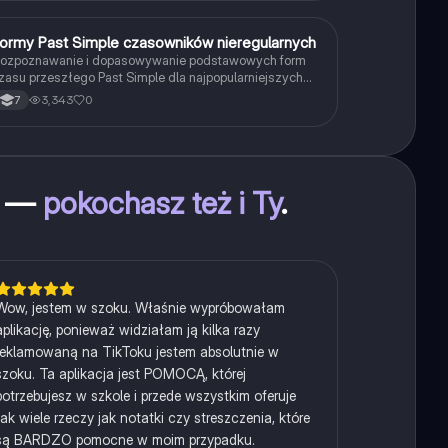
F
ormy Past Simple czasowników nieregularnych
Język angielski
ozpoznawanie i dopasowywanie podstawowych form
zasu przeszłego Past Simple dla najpopularniejszych
zasowników nieregularnych.
3,343
0
7
as —
pokochasz też i Ty
.
Wow, jestem w szoku. Właśnie wypróbowałam
aplikację, ponieważ widziałam ją kilka razy
reklamowaną na TikToku jestem absolutnie w
szoku. Ta aplikacja jest POMOCĄ, której
potrzebujesz w szkole i przede wszystkim oferuje
tak wiele rzeczy jak notatki czy streszczenia, które
są BARDZO pomocne w moim przypadku.