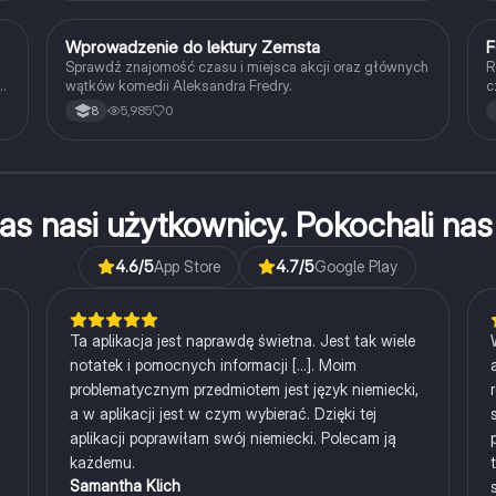
W
Wprowadzenie do lektury Zemsta
F
Język polski
Sprawdź znajomość czasu i miejsca akcji oraz głównych
R
wątków komedii Aleksandra Fredry.
c
c
5,985
0
8
as nasi użytkownicy. Pokochali n
4.6
/5
App Store
4.7
/5
Google Play
Ta aplikacja jest naprawdę świetna. Jest tak wiele
notatek i pomocnych informacji [...]. Moim
problematycznym przedmiotem jest język niemiecki,
a w aplikacji jest w czym wybierać. Dzięki tej
aplikacji poprawiłam swój niemiecki. Polecam ją
każdemu.
Samantha Klich