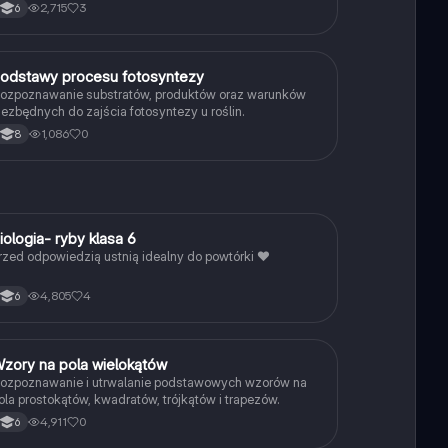
2,715
3
6
P
odstawy procesu fotosyntezy
Biologia
ozpoznawanie substratów, produktów oraz warunków
iezbędnych do zajścia fotosyntezy u roślin.
1,086
0
8
B
iologia- ryby klasa 6
Biologia
rzed odpowiedzią ustnią idealny do powtórki ❤️
4,805
4
6
W
zory na pola wielokątów
Matematyka
ozpoznawanie i utrwalanie podstawowych wzorów na
ola prostokątów, kwadratów, trójkątów i trapezów.
4,911
0
6