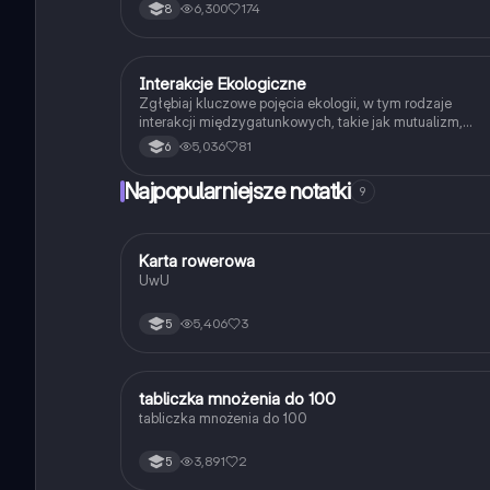
6,300
174
8
Interakcje Ekologiczne
Biologia
Zgłębiaj kluczowe pojęcia ekologii, w tym rodzaje
interakcji międzygatunkowych, takie jak mutualizm,
komensalizm, drapieżnictwo i pasożytnictwo. Dowiedz
5,036
81
6
się o strukturze populacji, ekosystemach oraz
zależnościach pokarmowych. Idealne dla studentów
Najpopularniejsze notatki
9
biologii i ekologii. Typ: podsumowanie.
K
Karta rowerowa
Technika
UwU
5,406
3
5
T
tabliczka mnożenia do 100
Matematyka
tabliczka mnożenia do 100
3,891
2
5