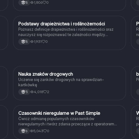
reakcje.
1,806
0
8
P
Podstawy drapieżnictwa i roślinożerności
P
Biologia
Poznasz definicje drapieżnictwa i roślinożerności oraz
R
nauczysz się rozpoznawać te zależności między
n
organizmami w przyrodzie.
1,931
0
8
N
Nauka znaków drogowych
b
Technika
Uczenie się zanków drogowych na sprawdzian-
P
kartkówkę
4,018
2
5
C
Czasowniki nieregularne w Past Simple
W
Język angielski
Ćwicz odmianę popularnych czasowników
R
nieregularnych i twórz zdania przeczące z operatorem
p
didn't w czasie Past Simple.
5,043
0
6