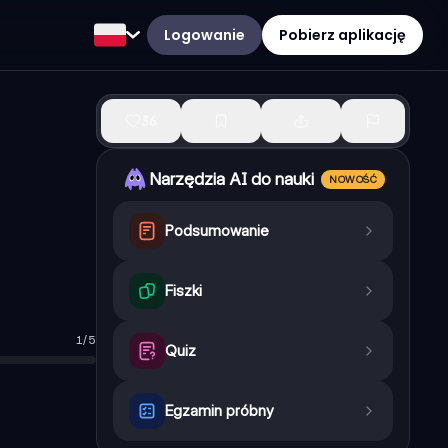
Logowanie
Pobierz aplikację
36
Narzędzia AI do nauki
NOWOŚĆ
Podsumowanie
Fiszki
1
/
5
różnorodne związki chemiczne, struktury (kwasy nukleinowe, ami
Quiz
Egzamin próbny
nergii, prawidłowa czynność mięśni)