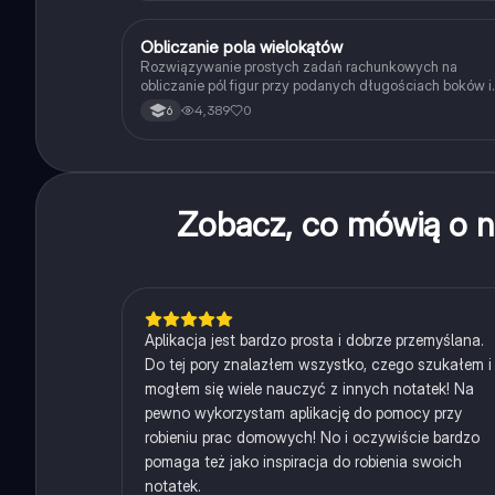
O
Obliczanie pola wielokątów
Matematyka
Rozwiązywanie prostych zadań rachunkowych na
obliczanie pól figur przy podanych długościach boków i
wysokości.
4,389
0
6
Zobacz, co mówią o n
Aplikacja jest bardzo prosta i dobrze przemyślana.
Do tej pory znalazłem wszystko, czego szukałem i
mogłem się wiele nauczyć z innych notatek! Na
pewno wykorzystam aplikację do pomocy przy
robieniu prac domowych! No i oczywiście bardzo
pomaga też jako inspiracja do robienia swoich
notatek.