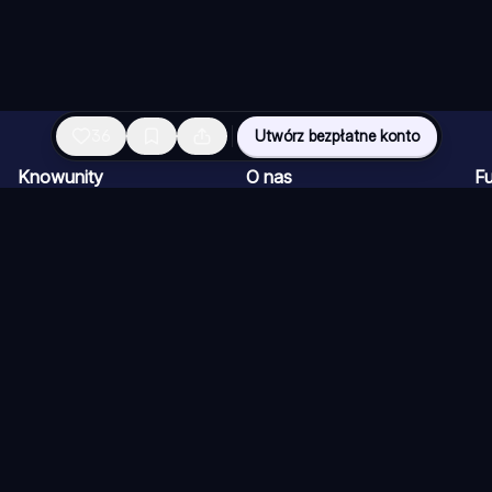
36
Utwórz bezpłatne konto
Knowunity
O nas
Fu
Strona główna
Dla firm
Pr
Pomoc
Kariera
Cz
Bezpieczeństwo
Program dla Twórców
Fi
Logowanie
Materiały prasowe
Qu
Obszary wiedzy
Po
Eg