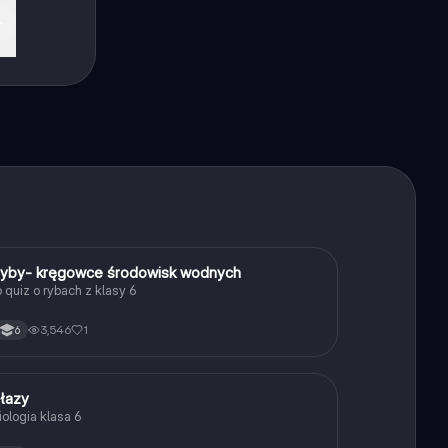
b
.
R
yby- kręgowce środowisk wodnych
Biologia
o quiz o rybach z klasy 6
3,546
1
6
P
łazy
Biologia
iologia klasa 6