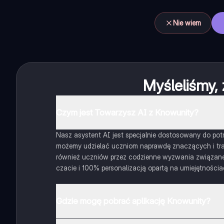
Nie wiem
Myśleliśmy, 
Czym jest Towarzysz AI z Knowunity?
Nasz asystent AI jest specjalnie dostosowany do potrz
możemy udzielać uczniom naprawdę znaczących i traf
również uczniów przez codzienne wyzwania związane z
czacie i 100% personalizacją opartą na umiejętnościa
Gdzie mogę pobrać aplikację Knowunity?
Aplikację możesz pobrać z Google Play i Apple Store.