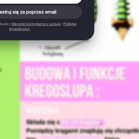
estruj się za poprzez email
ptujesz
Warunki korzystania z usługi
i
Politykę
prywatności
.