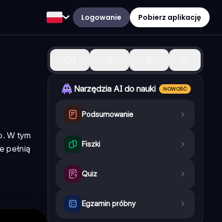
Logowanie
Pobierz aplikację
3
Narzędzia AI do nauki
NOWOŚĆ
Podsumowanie
ło. W tym
Fiszki
ie pełnią
Quiz
Egzamin próbny