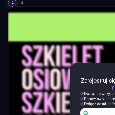
of
3
2
Zarejestruj s
n
Dostęp do wszystk
Popraw swoje oce
Dołącz do milionó