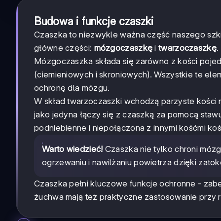
Budowa i funkcje czaszki
Czaszka to niezwykle ważna część naszego szkiel
główne części:
mózgoczaszkę
i
twarzoczaszkę
.
Mózgoczaszka składa się zarówno z kości pojedyn
(ciemieniowych i skroniowych). Wszystkie te e
ochronę dla mózgu.
W skład twarzoczaszki wchodzą parzyste kości
jako jedyna łączy się z czaszką za pomocą staw
podniebienne i niepołączona z innymi kośćmi ko
Warto wiedzieć!
Czaszka nie tylko chroni mózg 
ogrzewaniu i nawilżaniu powietrza dzięki zat
Czaszka pełni kluczowe funkcje ochronne - zabe
żuchwa mają też praktyczne zastosowanie przy r