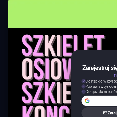
Zarejestruj s
n
Dostęp do wszystk
Popraw swoje oce
Dołącz do milionó
Zarej