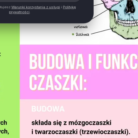
ptujesz
Warunki korzystania z usługi
i
Politykę
prywatności
.