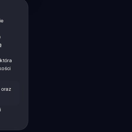
ie
h
ą
 która
kości
 oraz
i