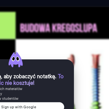
ię, aby zobaczyć notatkę
.
To
ic nie kosztuje!
ich materiałów
ny
w studentów