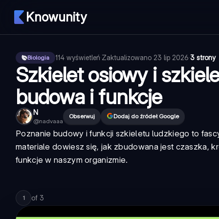
Knowunity
114
wyświetleń
·
Zaktualizowano
23 lip 2026
·
3 strony
Biologia
Szkielet osiowy i szkiel
budowa i funkcje
N
Obserwuj
Dodaj do źródeł Google
@
nadvaaa
Poznanie budowy i funkcji szkieletu ludzkiego to fasc
materiale dowiesz się, jak zbudowana jest czaszka, krę
funkcje w naszym organizmie.
of
3
1