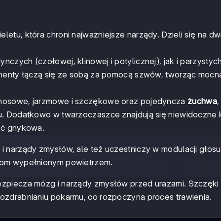
etu, która chroni najważniejsze narządy. Dzieli się na dw
czych (czołowej, klinowej i potylicznej), jak i parzystyc
lementy łączą się ze sobą za pomocą szwów, tworząc mocn
 nosowe, jarzmowe i szczękowe oraz pojedyncza
żuchwa
,
u. Dodatkowo w twarzoczaszce znajdują się niewidoczne 
ść gnykowa.
i narządy zmysłów, ale też uczestniczy w modulacji głosu
okom wypełnionym powietrzem.
zpiecza mózg i narządy zmysłów przed urazami. Szczęki 
ozdrabnianiu pokarmu, co rozpoczyna proces trawienia.