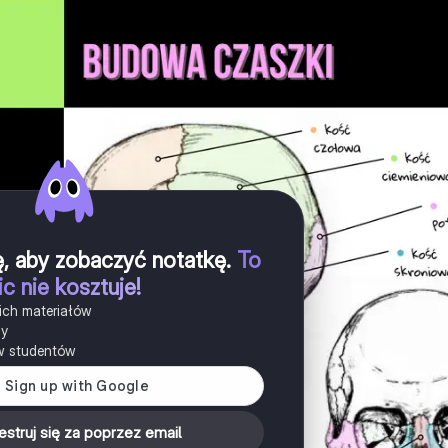
ię, aby zobaczyć notatkę
.
To
ic nie kosztuje!
ich materiałów
ny
w studentów
estruj się za poprzez email