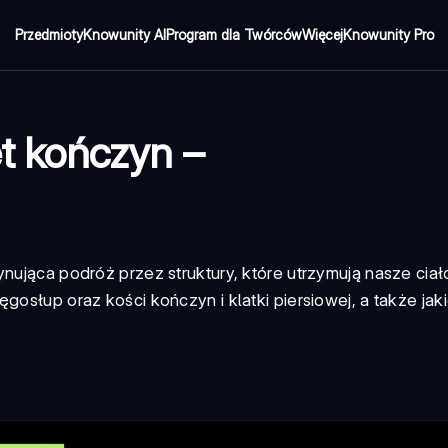
Przedmioty
Knowunity AI
Program dla Twórców
Więcej
Knowunity Pro
et kończyn –
ynująca podróż przez struktury, które utrzymują nasze cia
gosłup oraz kości kończyn i klatki piersiowej, a także jak