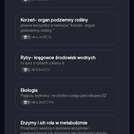
K
Korzeń- organ podziemny rośliny
Biologia
prawie wszystko w temacie "korzeń- organ
podziemny rośliny "
4,403
2
5
R
Ryby- kręgowce środowisk wodnych
Biologia
to quiz o rybach z klasy 6
3,546
1
6
Ekologia
Biologia
Pojęcia, wykresy i wsztstko czego potrzebujesz😉
6,300
174
8
E
Enzymy i ich rola w metabolizmie
Biologia
Przećwicz wiedzę o budowie enzymów i
mechanizmach ich działania jako biokatalizatorów