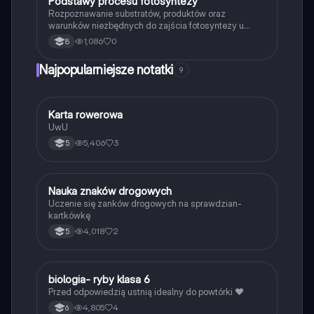
P
Podstawy procesu fotosyntezy
Biologia
Rozpoznawanie substratów, produktów oraz
warunków niezbędnych do zajścia fotosyntezy u
roślin.
1,086
0
8
Najpopularniejsze notatki
9
K
Karta rowerowa
Technika
UwU
5,406
3
5
N
Nauka znaków drogowych
Technika
Uczenie się zanków drogowych na sprawdzian-
kartkówkę
4,018
2
5
B
biologia- ryby klasa 6
Biologia
Przed odpowiedzią ustnią idealny do powtórki ❤️
4,805
4
6