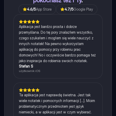
pokochasz też i Ty
.
4.6
/5
App Store
4.7
/5
Google Play
Aplikacja jest bardzo prosta i dobrze
przemyślana. Do tej pory znalazłem wszystko,
czego szukałem i mogłem się wiele nauczyć z
innych notatek! Na pewno wykorzystam
aplikację do pomocy przy robieniu prac
domowych! No i oczywiście bardzo pomaga też
jako inspiracja do robienia swoich notatek.
Stefan S
użytkownik iOS
Ta aplikacja jest naprawdę świetna. Jest tak
wiele notatek i pomocnych informacji [...]. Moim
problematycznym przedmiotem jest język
niemiecki, a w aplikacji jest w czym wybierać.