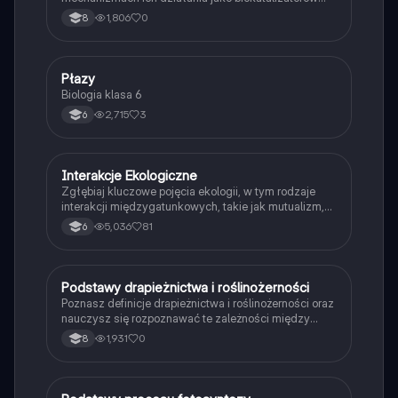
przyspieszających reakcje.
1,806
0
8
P
Płazy
Biologia
Biologia klasa 6
2,715
3
6
Interakcje Ekologiczne
Biologia
Zgłębiaj kluczowe pojęcia ekologii, w tym rodzaje
interakcji międzygatunkowych, takie jak mutualizm,
komensalizm, drapieżnictwo i pasożytnictwo.
5,036
81
6
Dowiedz się o strukturze populacji, ekosystemach
oraz zależnościach pokarmowych. Idealne dla
studentów biologii i ekologii. Typ: podsumowanie.
P
Podstawy drapieżnictwa i roślinożerności
Biologia
Poznasz definicje drapieżnictwa i roślinożerności oraz
nauczysz się rozpoznawać te zależności między
organizmami w przyrodzie.
1,931
0
8