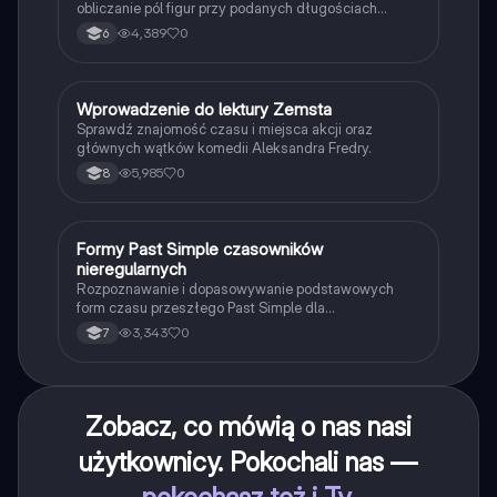
obliczanie pól figur przy podanych długościach
boków i wysokości.
4,389
0
6
W
Wprowadzenie do lektury Zemsta
Język polski
Sprawdź znajomość czasu i miejsca akcji oraz
głównych wątków komedii Aleksandra Fredry.
5,985
0
8
F
Formy Past Simple czasowników
Język angielski
nieregularnych
Rozpoznawanie i dopasowywanie podstawowych
form czasu przeszłego Past Simple dla
najpopularniejszych czasowników nieregularnych.
3,343
0
7
Zobacz, co mówią o nas nasi
użytkownicy. Pokochali nas —