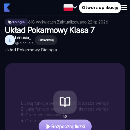
Otwórz aplikację
618
wyświetleń
·
Zaktualizowano
22 lip 2026
Biologia
Układ Pokarmowy Klasa 7
Lenusia_
L
Obserwuj
@
lelenusia_
Układ Pokarmowy Biologia
1
.
Jaką funkcje pełnią białka? (dłuższa wersja)
2
.
Jaką funkcje pełnią białka? (krótsza wersja)
3
.
Co to aminokwasy?
48
4
.
Co to aminokwasy egzogenne?
Rozpocznij fiszki