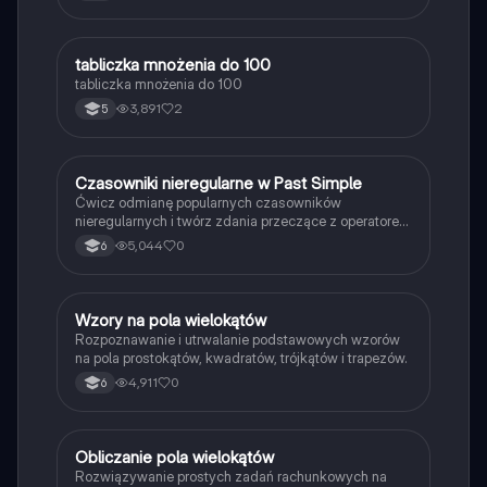
T
tabliczka mnożenia do 100
Matematyka
tabliczka mnożenia do 100
3,891
2
5
C
Czasowniki nieregularne w Past Simple
Język angielski
Ćwicz odmianę popularnych czasowników
nieregularnych i twórz zdania przeczące z operatorem
didn't w czasie Past Simple.
5,044
0
6
W
Wzory na pola wielokątów
Matematyka
Rozpoznawanie i utrwalanie podstawowych wzorów
na pola prostokątów, kwadratów, trójkątów i trapezów.
4,911
0
6
O
Obliczanie pola wielokątów
Matematyka
Rozwiązywanie prostych zadań rachunkowych na