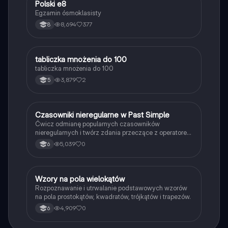
Polski e8
Język polski
Egzamin ósmoklasisty
8,694
377
8
T
tabliczka mnożenia do 100
Matematyka
tabliczka mnożenia do 100
3,879
2
5
C
Czasowniki nieregularne w Past Simple
Język angielski
Ćwicz odmianę popularnych czasowników
nieregularnych i twórz zdania przeczące z operatorem
didn't w czasie Past Simple.
5,039
0
6
W
Wzory na pola wielokątów
Matematyka
Rozpoznawanie i utrwalanie podstawowych wzorów
na pola prostokątów, kwadratów, trójkątów i trapezów.
4,909
0
6