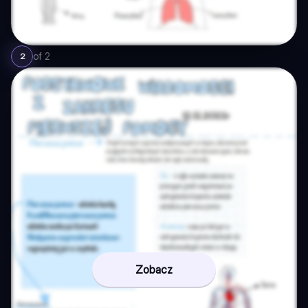
of
2
2
Zobacz