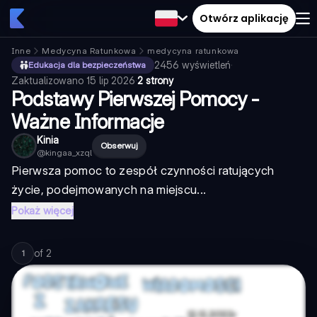
Otwórz aplikację
Inne
Medycyna Ratunkowa
medycyna ratunkowa
2456
wyświetleń
·
Edukacja dla bezpieczeństwa
Zaktualizowano
15 lip 2026
·
2 strony
Podstawy Pierwszej Pomocy -
Ważne Informacje
Kinia
Obserwuj
@
kingaa_xzql
Pierwsza pomoc to zespół czynności ratujących
życie, podejmowanych na miejscu...
Pokaż więcej
of
2
1