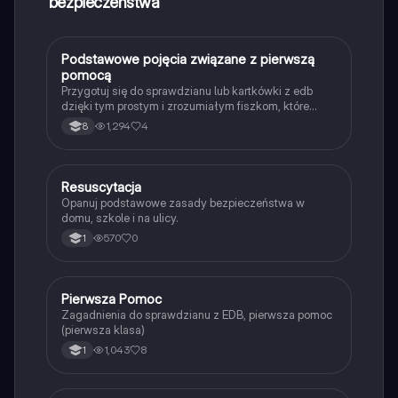
bezpieczeństwa
P
Podstawowe pojęcia związane z pierwszą
Edukacja dla bezpieczeństwa
pomocą
Przygotuj się do sprawdzianu lub kartkówki z edb
dzięki tym prostym i zrozumiałym fiszkom, które
wprowadzą Cię w podstawowe pojęcia z tej
1,294
4
8
dziedziny nauki.
R
Resuscytacja
Edukacja dla bezpieczeństwa
Opanuj podstawowe zasady bezpieczeństwa w
domu, szkole i na ulicy.
570
0
1
Pierwsza Pomoc
Edukacja dla bezpieczeństwa
Zagadnienia do sprawdzianu z EDB, pierwsza pomoc
(pierwsza klasa)
1,043
8
1