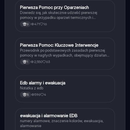
pracy.
Pierwsza Pomoc przy Oparzeniach
Edukacja dla bezpieczeństwa
Dowiedz się, jak skutecznie udzielić pierwszej
pomocy w przypadku oparzeń termicznych i
chemicznych. Zawiera kluczowe informacje o
471
16
6
przyczynach oparzeń, metodach chłodzenia oraz
zastosowaniu opatrunków. Idealne dla studentów
medycyny i ratownictwa. Typ: Podsumowanie.
Pierwsza Pomoc: Kluczowe Interwencje
Edukacja dla bezpieczeństwa
Przewodnik po podstawowych zasadach pierwszej
pomocy w nagłych wypadkach, obejmujący działania
w przypadku oparzeń, urazów, udarów, cukrzycy i
2,550
63
1
innych stanów zagrożenia zdrowia. Dowiedz się, jak
skutecznie reagować w sytuacjach kryzysowych, aby
uratować życie. Typ: Podstawowe informacje.
Edb alarmy i ewakuacja
Edukacja dla bezpieczeństwa
Notatka z edb
596
4
8
ewakuacja i alarmowanie EDB
Edukacja dla bezpieczeństwa
numery alarmowe, znaczenie kolorów, ewakuacjia,
alarmowanie