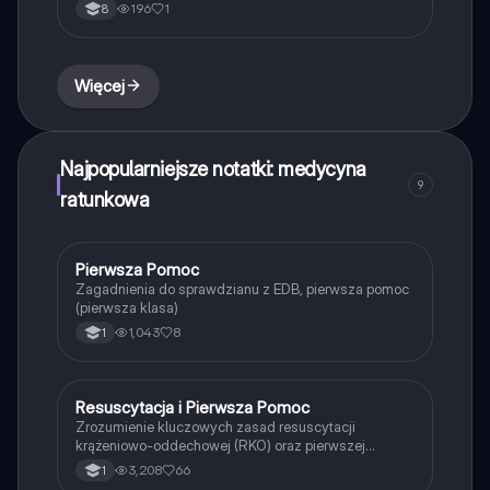
196
1
8
Więcej
Najpopularniejsze notatki: medycyna
9
ratunkowa
Pierwsza Pomoc
Edukacja dla bezpieczeństwa
Zagadnienia do sprawdzianu z EDB, pierwsza pomoc
(pierwsza klasa)
1,043
8
1
Resuscytacja i Pierwsza Pomoc
Edukacja dla bezpieczeństwa
Zrozumienie kluczowych zasad resuscytacji
krążeniowo-oddechowej (RKO) oraz pierwszej
pomocy w sytuacjach zagrożenia życia. Dowiedz się,
3,208
66
1
jak reagować w przypadku utraty przytomności, jakie