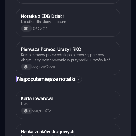
Notatka z EDB Dział 1
Edukacja dla bezpieczeństwa
Notatka dla klasy 1 liceum
796
9
1
Pierwsza Pomoc: Urazy i RKO
Edukacja dla bezpieczeństwa
Kompleksowy przewodnik po pierwszej pomocy,
obejmujący postępowanie w przypadku urazów kości
i stawów, oparzeń, odmrożeń oraz resuscytację
9,423
226
1
krążeniowo-oddechową (RKO). Dowiedz się, jak
skutecznie udzielać pomocy osobom nieprzytomnym,
Najpopularniejsze notatki
9
tamować krwotoki oraz radzić sobie z ciałem obcym
w organizmie. Idealne dla studentów medycyny i
osób pragnących zdobyć wiedzę z zakresu pierwszej
pomocy.
K
Karta rowerowa
Technika
UwU
5,406
3
5
N
Nauka znaków drogowych
Technika