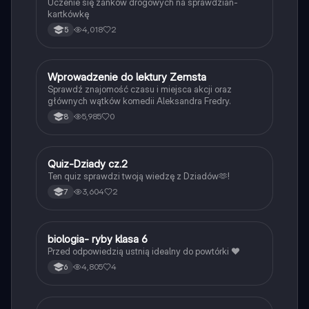
Uczenie się zanków drogowych na sprawdzian-
kartkówkę
4,018
2
5
W
Wprowadzenie do lektury Zemsta
Język polski
Sprawdź znajomość czasu i miejsca akcji oraz
głównych wątków komedii Aleksandra Fredry.
5,985
0
8
Q
Quiz-Dziady cz.2
Język polski
Ten quiz sprawdzi twoją wiedzę z Dziadów🫶!
3,604
2
7
B
biologia- ryby klasa 6
Biologia
Przed odpowiedzią ustnią idealny do powtórki ❤️
4,805
4
6