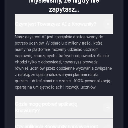
Myśleliśmy, że nigdy nie
zapytasz...
Czym jest Towarzysz AI z Knowunity?
Nasz asystent AI jest specjalnie dostosowany do
potrzeb uczniów. W oparciu o miliony treści, które
mamy na platformie, możemy udzielać uczniom
naprawdę znaczących i trafnych odpowiedzi. Ale nie
chodzi tylko o odpowiedzi, towarzysz prowadzi
również uczniów przez codzienne wyzwania związane
z nauką, ze spersonalizowanymi planami nauki,
quizami lub treściami na czacie i 100% personalizacją
opartą na umiejętnościach i rozwoju uczniów.
Gdzie mogę pobrać aplikację
Knowunity?
Aplikację możesz pobrać z Google Play i Apple Store.
Czy aplikacja Knowunity naprawdę jest