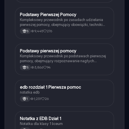
są etapy udzielania pomocy oraz jak wykorzystać
defibrylator. Materiał zawiera praktyczne wskazówki
dotyczące postępowania w nagłych wypadkach oraz
Podstawy Pierwszej Pomocy
Edukacja dla bezpieczeństwa
numery alarmowe. Typ: prezentacja.
Kompleksowy przewodnik po zasadach udzielania
pierwszej pomocy, obejmujący obowiązki, techniki
resuscytacji, rodzaje ran oraz wyposażenie apteczki.
9,445
276
8
Idealny materiał do nauki dla każdego, kto chce być
przygotowany na sytuacje awaryjne.
Podstawy pierwszej pomocy
Edukacja dla bezpieczeństwa
Kompleksowy przewodnik po podstawach pierwszej
pomocy, obejmujący rozpoznawanie nagłych
zagrożeń zdrowotnych, resuscytację krążeniowo-
3,866
94
8
oddechową, tamowanie krwawień oraz postępowanie
w przypadku oparzeń i złamań. Dowiedz się, jak
skutecznie reagować w sytuacjach kryzysowych i
jakie wyposażenie powinna zawierać apteczka
edb rozdział 1 Pierwsza pomoc
Edukacja dla bezpieczeństwa
pierwszej pomocy.
notatka edb
1,231
26
1
Notatka z EDB Dział 1
Edukacja dla bezpieczeństwa
Notatka dla klasy 1 liceum