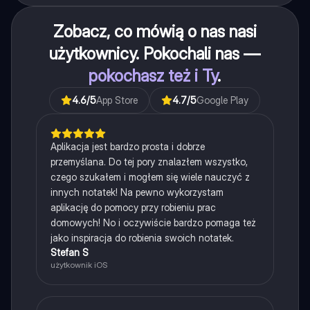
Zobacz, co mówią o nas nasi
użytkownicy. Pokochali nas —
pokochasz też i Ty
.
4.6
/5
App Store
4.7
/5
Google Play
Aplikacja jest bardzo prosta i dobrze
przemyślana. Do tej pory znalazłem wszystko,
czego szukałem i mogłem się wiele nauczyć z
innych notatek! Na pewno wykorzystam
aplikację do pomocy przy robieniu prac
domowych! No i oczywiście bardzo pomaga też
jako inspiracja do robienia swoich notatek.
Stefan S
użytkownik iOS