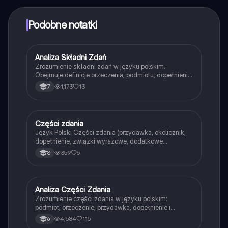
punktów, aby odblokować pewne funkcje w aplikacji,
które również możesz otrzymać za darmo. Dodatkowo
Podobne notatki
oferujemy usługę Knowunity Premium, która pozwala
na odblokowanie większej liczby funkcji.
Analiza Składni Zdań
Język polski
Zrozumienie składni zdań w języku polskim.
Obejmuje definicje orzeczenia, podmiotu, dopełnienia
oraz rodzaje zdań (proste i złożone). Dowiedz się o
1,173
13
7
relacjach syntaktycznych, spójnikach i analizie zdań.
Idealne dla uczniów przygotowujących się do
egzaminów z gramatyki.
Części zdania
Język polski
Język Polski Części zdania (przydawka, okolicznik,
dopełnienie, związki wyrazowe, dodatkowe
informacje)
359
5
8
Analiza Części Zdania
Język polski
Zrozumienie części zdania w języku polskim:
podmiot, orzeczenie, przydawka, dopełnienie i
okolicznik. Ta notatka zawiera szczegółowe definicje
4,584
115
6
oraz przykłady, które pomogą w analizie zdań.