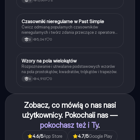
C
Czasowniki nieregularne w Past Simple
Język angielski
Ćwicz odmianę popularnych czasowników
nieregularnych i twórz zdania przeczące z operatorem
didn't w czasie Past Simple.
5,041
0
6
W
Wzory na pola wielokątów
Matematyka
Rozpoznawanie i utrwalanie podstawowych wzorów
na pola prostokątów, kwadratów, trójkątów i trapezów.
4,910
0
6
Zobacz, co mówią o nas nasi
użytkownicy. Pokochali nas —
pokochasz też i Ty
.
4.6
/5
App Store
4.7
/5
Google Play