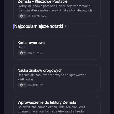
Zemsta - Kluczowe Postacie
Język polski
Odkryj kluczowe postacie i ich relacje w dramacie
'Zemsta' Aleksandra Fredry. Analiza bohaterów, ich
cech oraz kontekstu historycznego akcji. Idealne dla
14,591
450
7
uczniów przygotowujących się do lekcji lub
egzaminów. Gatunek: komedia, epoka: romantyzm.
Najpopularniejsze notatki
9
K
Karta rowerowa
Technika
UwU
5,406
3
5
N
Nauka znaków drogowych
Technika
Uczenie się zanków drogowych na sprawdzian-
kartkówkę
4,018
2
5
W
Wprowadzenie do lektury Zemsta
Język polski
Sprawdź znajomość czasu i miejsca akcji oraz
głównych wątków komedii Aleksandra Fredry.