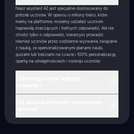
Nasz asystent AI jest specjalnie dostosowany do
potrzeb uczniów. W oparciu o miliony treści, które
mamy na platformie, możemy udzielać uczniom
naprawdę znaczących i trafnych odpowiedzi. Ale nie
chodzi tylko o odpowiedzi, towarzysz prowadzi
również uczniów przez codzienne wyzwania związane
z nauką, ze spersonalizowanymi planami nauki,
quizami lub treściami na czacie i 100% personalizacją
opartą na umiejętnościach i rozwoju uczniów.
Gdzie mogę pobrać aplikację
Knowunity?
Aplikację możesz pobrać z Google Play i Apple Store.
Czy aplikacja Knowunity naprawdę jest
darmowa?
Tak, masz całkowicie darmowy dostęp do wszystkich
notatek w aplikacji, możesz w każdej chwili rozmawiać
z Ekspertami lub ich obserwować. Możesz użyć