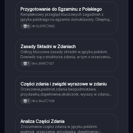
Przygotowanie do Egzaminu z Polskiego
Język polski
Kompleksowy przegląd kluczowych zagadnień z
języka polskiego na egzamin ósmoklasisty. Obejmuje
zasady pisowni, części mowy, zdania złożone, środki
10,575
582
8
stylistyczne oraz wymagane lektury. Idealny materiał
do powtórki przed egzaminem.
Zasady Składni w Zdaniach
Język polski
Odkryj kluczowe zasady składni w języku polskim.
Dowiedz się o strukturze zdania, w tym o orzeczeniu,
podmiocie, przydawce, dopełnieniu i okoliczniku.
4,898
107
7
Idealne dla uczniów przygotowujących się do
egzaminów z gramatyki. Zawiera przykłady i
wyjaśnienia.
Części zdania i związki wyrazowe w zdaniu
Język polski
Orzeczenie,podmiot,zdania bezpodmiotowe,
przydawka,dopełnienie,okolicznik, wyrazy w zdaniu-
związki
4,846
108
7
Analiza Części Zdania
Język polski
Zrozumienie części zdania w języku polskim:
podmiot, orzeczenie, przydawka, dopełnienie i