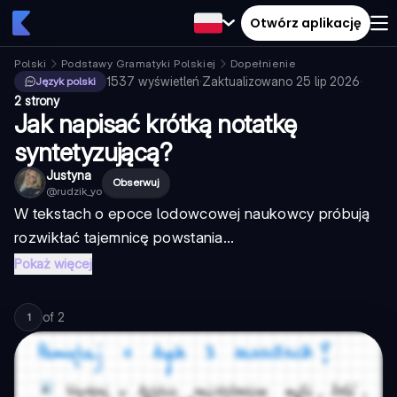
Otwórz aplikację
Polski
Podstawy Gramatyki Polskiej
Dopełnienie
1537
wyświetleń
·
Zaktualizowano
25 lip 2026
·
Język polski
2 strony
Jak napisać krótką notatkę
syntetyzującą?
Justyna
Obserwuj
@
rudzik_yo
W tekstach o epoce lodowcowej naukowcy próbują
rozwikłać tajemnicę powstania...
Pokaż więcej
of
2
1