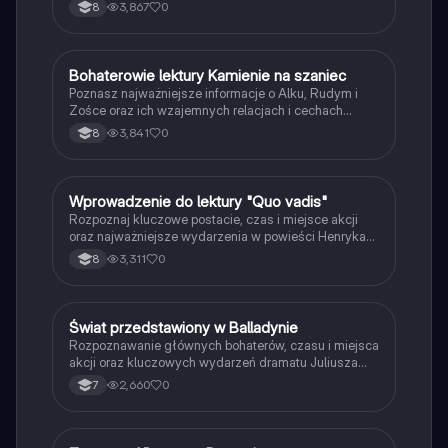
Adama Mickiewicza.
3,867
0
8
B
Bohaterowie lektury Kamienie na szaniec
Język polski
Poznasz najważniejsze informacje o Alku, Rudym i
Zośce oraz ich wzajemnych relacjach i cechach
charakteru.
3,841
0
8
W
Wprowadzenie do lektury "Quo vadis"
Język polski
Rozpoznaj kluczowe postacie, czas i miejsce akcji
oraz najważniejsze wydarzenia w powieści Henryka
Sienkiewicza.
3,311
0
8
Ś
Świat przedstawiony w Balladynie
Język polski
Rozpoznawanie głównych bohaterów, czasu i miejsca
akcji oraz kluczowych wydarzeń dramatu Juliusza
Słowackiego.
2,660
0
7