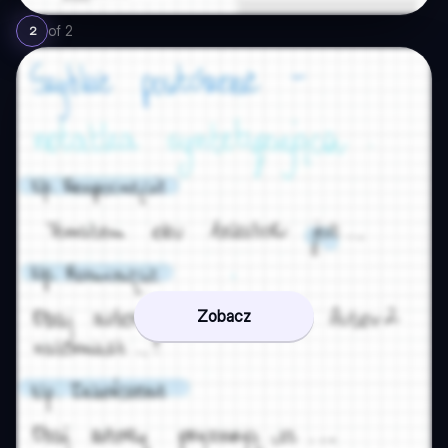
of
2
2
Zobacz