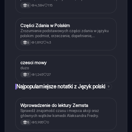
okolicznik. Ta notatka zawiera szczegółowe definicje
4,584
115
6
oraz przykłady, które pomogą w analizie zdań.
Idealna do powtórki przed egzaminem.
Części Zdania w Polskim
Język polski
Zrozumienie podstawowych części zdania w języku
polskim: podmiot, orzeczenie, dopełnienie,
przydawka i okolicznik. Dowiedz się, jak
1,892
43
6
identyfikować i stosować te elementy w zdaniach.
Idealne dla uczniów przygotowujących się do
egzaminów z gramatyki.
czesci mowy
Język polski
duzo
1,245
27
7
Najpopularniejsze notatki z Język polski
9
W
Wprowadzenie do lektury Zemsta
Język polski
Sprawdź znajomość czasu i miejsca akcji oraz
głównych wątków komedii Aleksandra Fredry.
5,985
0
8