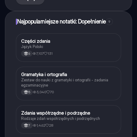
Najpopularniejsze notatki: Dopełnienie
9
Części zdania
Język polski
Język Polski
7,107
131
6
Gramatyka i ortografia
Język polski
Zestaw do nauki z gramatyki i ortografii - zadania
egzaminacyjne
3,040
70
8
Zdania współrzędne i podrzędne
Język polski
Rodzaje zdań współrzędnych i podrzędnych
1,462
28
7