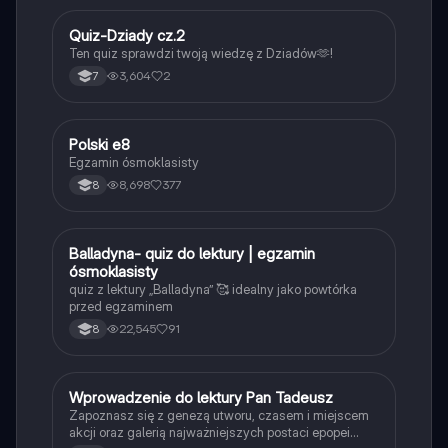
Q
Quiz-Dziady cz.2
Język polski
Ten quiz sprawdzi twoją wiedzę z Dziadów🫶!
3,604
2
7
Polski e8
Język polski
Egzamin ósmoklasisty
8,698
377
8
B
Balladyna- quiz do lektury | egzamin
Język polski
ósmoklasisty
quiz z lektury „Balladyna” 🥰 idealny jako powtórka
przed egzaminem
22,545
91
8
W
Wprowadzenie do lektury Pan Tadeusz
Język polski
Zapoznasz się z genezą utworu, czasem i miejscem
akcji oraz galerią najważniejszych postaci epopei