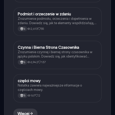
Idealna do powtórki przed egzaminem.
Podmiot i orzeczenie w zdaniu
Język polski
Zrozumienie podmiotu, orzeczenia i dopełnienia w
zdaniu. Dowiedz się, jak te elementy współdziałają,
jakie są ich rodzaje oraz jak odpowiadają na kluczowe
2,613
55
6
pytania. Idealne dla uczniów przygotowujących się
do egzaminu ósmoklasisty. Typ: podsumowanie.
Czynna i Bierna Strona Czasownika
Język polski
Zrozumienie czynnej i biernej strony czasownika w
języku polskim. Dowiedz się, jak identyfikować
podmiot, orzeczenie i dopełnienie w zdaniach
6,942
137
6
czynnych i biernych. Przykłady ilustrujące różnice
oraz struktury gramatyczne. Typ: Podsumowanie.
części mowy
Język polski
Notatka zawiera najważniejsze informacje o
częściach mowy.
167
2
8
Więcej