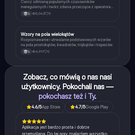
Ćwicz odmianę popularnych czasowników
nieregularnych i twórz zdania przeczące z operatorem
didn't w czasie Past Simple.
5,043
0
6
W
Wzory na pola wielokątów
Matematyka
Rozpoznawanie i utrwalanie podstawowych wzorów
na pola prostokątów, kwadratów, trójkątów i trapezów.
4,911
0
6
Zobacz, co mówią o nas nasi
użytkownicy. Pokochali nas —
pokochasz też i Ty
.
4.6
/5
App Store
4.7
/5
Google Play
Aplikacja jest bardzo prosta i dobrze
przemyślana. Do tej pory znalazłem wszystko,