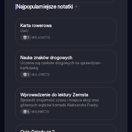
Najpopularniejsze notatki
9
K
Karta rowerowa
Technika
UwU
5,406
3
5
N
Nauka znaków drogowych
Technika
Uczenie się zanków drogowych na sprawdzian-
kartkówkę
4,018
2
5
W
Wprowadzenie do lektury Zemsta
Język polski
Sprawdź znajomość czasu i miejsca akcji oraz
głównych wątków komedii Aleksandra Fredry.
5,985
0
8
Quiz-Dziady cz.2
Język polski