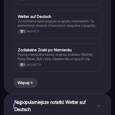
Wetter auf Deutsch
Język niemiecki
Zrozumienie opisu pogody w języku niemieckim. Ta
prezentacja omawia słownictwo związane z pogodą
oraz zwroty używane w codziennych sytuacjach,
311
7
2
takich jak pozostawanie w domu lub wychodzenie do
kina. Idealne dla uczniów uczących się niemieckiego.
Zodiakalne Znaki po Niemiecku
Język niemiecki
Poznaj niemieckie nazwy znaków zodiaku: Wodnik,
Ryby, Baran, Byk i inne. Idealne dla uczących się
podstaw języka niemieckiego. Materiał zawiera pełną
212
11
6
listę znaków zodiaku oraz ich tłumaczenia.
Więcej
Najpopularniejsze notatki: Wetter auf
9
Deutsch