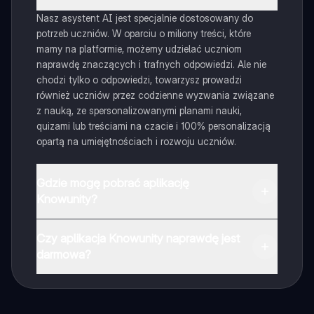
Nasz asystent AI jest specjalnie dostosowany do
potrzeb uczniów. W oparciu o miliony treści, które
mamy na platformie, możemy udzielać uczniom
naprawdę znaczących i trafnych odpowiedzi. Ale nie
chodzi tylko o odpowiedzi, towarzysz prowadzi
również uczniów przez codzienne wyzwania związane
z nauką, ze spersonalizowanymi planami nauki,
quizami lub treściami na czacie i 100% personalizacją
opartą na umiejętnościach i rozwoju uczniów.
Gdzie mogę pobrać aplikację
Knowunity?
Aplikację możesz pobrać z Google Play i Apple Store.
Czy aplikacja Knowunity naprawdę jest
darmowa?
Tak, masz całkowicie darmowy dostęp do wszystkich
notatek w aplikacji, możesz w każdej chwili rozmawiać
z Ekspertami lub ich obserwować. Możesz użyć