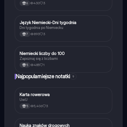
430
3
6
J
Język Niemiecki-Dni tygodnia
Język niemiecki
Dni tygodnia po Niemiecku
893
3
7
N
Niemiecki liczby do 100
Język niemiecki
Zapoznaj się z liczbami
485
1
5
Najpopularniejsze notatki
9
K
Karta rowerowa
Technika
UwU
5,406
3
5
N
Nauka znaków drogowych
Technika