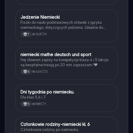
J
Jedzenie Niemiecki
Język niemiecki
Fiszki do nauki podstawowych słówek z języka
niemieckiego, dotyczących jedzenia. Idealne do
poszerzania słownictwa.
763
0
7
N
niemiecki mathe deutsch und sport
Język niemiecki
Hej zbieram zapisy na korepetycje klasa 4 i 5 lekcje
są bezpłatne trwają po 20 min zapraszam !❤️
624
2
4
D
Dni tygodnia po niemiecku.
Język niemiecki
Dla klas 5,6 i 7.
585
1
5
C
Członkowie rodziny-niemiecki kl. 6
Język niemiecki
Członkowie rodziny po niemiecku