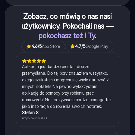
Zobacz, co mówią o nas nasi
użytkownicy. Pokochali nas —
pokochasz też i Ty
.
4.6
/5
App Store
4.7
/5
Google Play
Aplikacja jest bardzo prosta i dobrze
przemyślana. Do tej pory znalazłem wszystko,
czego szukałem i mogłem się wiele nauczyć z
innych notatek! Na pewno wykorzystam
aplikację do pomocy przy robieniu prac
domowych! No i oczywiście bardzo pomaga też
jako inspiracja do robienia swoich notatek.
Stefan S
użytkownik iOS