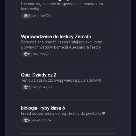
Uczenie się zanków drogowych na sprawdzian-
kartkówkę
4,018
2
5
W
Wprowadzenie do lektury Zemsta
Język polski
Sprawdź znajomość czasu i miejsca akcji oraz
głównych wątków komedii Aleksandra Fredry.
5,985
0
8
Q
Quiz-Dziady cz.2
Język polski
Ten quiz sprawdzi twoją wiedzę z Dziadów🫶!
3,604
2
7
B
biologia- ryby klasa 6
Biologia
Przed odpowiedzią ustnią idealny do powtórki ❤️
4,805
4
6