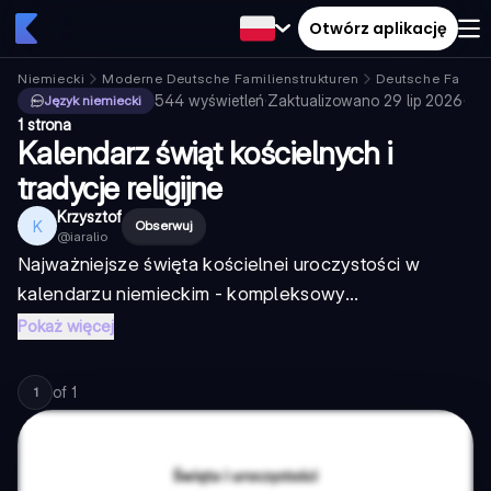
Otwórz aplikację
Niemiecki
Moderne Deutsche Familienstrukturen
Deutsche Familie
544
wyświetleń
·
Zaktualizowano
29 lip 2026
·
Język niemiecki
1 strona
Kalendarz świąt kościelnych i
tradycje religijne
Krzysztof
K
Obserwuj
@
iaralio
Najważniejsze święta kościelne
i uroczystości w
kalendarzu niemieckim - kompleksowy...
Pokaż więcej
of
1
1