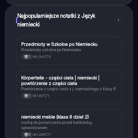
Najpopularniejsze notatki z Język
9
niemiecki
P
Przedmioty w Szkolne po Niemiecku
Język niemiecki
Przedmioty szkolne po Niemiecku
1,041
2
7
K
Körperteile - części ciała | niemiecki |
Język niemiecki
powtórzenie z części ciała
Powtórzenie z części ciała z j. niemieckiego z klasy 8
1,157
1
7
N
niemiecki meble (klasa 8 dział 2)
Język niemiecki
trochę do poćwiczenia przed kartkówką,
sprawdzianem
1,289
1
8