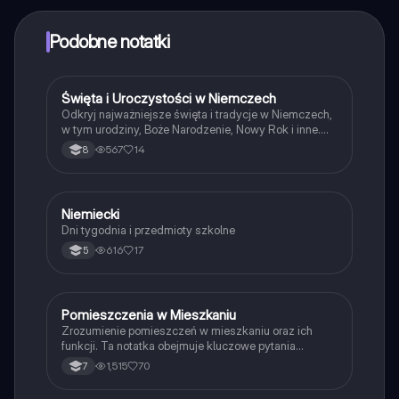
punktów, aby odblokować pewne funkcje w aplikacji,
które również możesz otrzymać za darmo. Dodatkowo
Podobne notatki
oferujemy usługę Knowunity Premium, która pozwala
na odblokowanie większej liczby funkcji.
Święta i Uroczystości w Niemczech
Język niemiecki
Odkryj najważniejsze święta i tradycje w Niemczech,
w tym urodziny, Boże Narodzenie, Nowy Rok i inne.
Poznaj słownictwo związane z obchodami, takie jak
567
14
8
'Geschenk', 'Kuchen' oraz zwroty życzeń. Idealne dla
uczniów uczących się języka niemieckiego. Typ:
podsumowanie.
Niemiecki
Język niemiecki
Dni tygodnia i przedmioty szkolne
616
17
5
Pomieszczenia w Mieszkaniu
Język niemiecki
Zrozumienie pomieszczeń w mieszkaniu oraz ich
funkcji. Ta notatka obejmuje kluczowe pytania
dotyczące lokalizacji, rozmiaru i układu mieszkań, a
1,515
70
7
także opisy okolicy. Idealna dla uczniów uczących się
języka niemieckiego. Tematy: pokoje, meble, okolica.