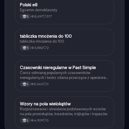
Polski e8
Język polski
Egzamin ósmoklasisty
8,697
377
8
T
tabliczka mnożenia do 100
Matematyka
tabliczka mnożenia do 100
3,882
2
5
C
Czasowniki nieregularne w Past Simple
Język angielski
Ćwicz odmianę popularnych czasowników
nieregularnych i twórz zdania przeczące z operatorem
didn't w czasie Past Simple.
5,040
0
6
W
Wzory na pola wielokątów
Matematyka
Rozpoznawanie i utrwalanie podstawowych wzorów
na pola prostokątów, kwadratów, trójkątów i trapezów.
4,909
0
6