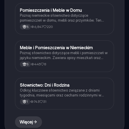
Pomieszczenia i Meble w Domu
Język niemiecki
Poznaj niemieckie słownictwo dotyczące
pomieszczeń w domu, mebli oraz przyimków. Ten
materiał edukacyjny zawiera kluczowe terminy, takie
6,847
220
8
jak łazienka, kuchnia, stół, oraz przyimki miejsca,
które pomogą Ci w codziennej komunikacji. Idealne
dla uczniów uczących się języka niemieckiego.
Meble i Pomieszczenia w Niemieckim
Język niemiecki
Poznaj słownictwo dotyczące mebli i pomieszczeń w
języku niemieckim. Zawiera opisy mieszkań oraz
użycie zaimków w kontekście lokalizacji. Idealne dla
445
8
8
uczniów uczących się niemieckiego. Typ:
prezentacja.
Słownictwo: Dni i Rodzina
Język niemiecki
Odkryj kluczowe słownictwo związane z dniami
tygodnia, miesiącami oraz cechami rodzinnymi w
kontekście niemieckiej kultury. Materiał zawiera
743
31
1
przymiotniki, czasowniki oraz zwroty przydatne w
codziennych sytuacjach. Idealne dla uczniów
uczących się języka niemieckiego.
Więcej