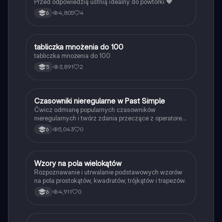
Przed odpowiedzią ustnią idealny do powtórki ❤️
4,805
4
6
T
tabliczka mnożenia do 100
Matematyka
tabliczka mnożenia do 100
3,891
2
5
C
Czasowniki nieregularne w Past Simple
Język angielski
Ćwicz odmianę popularnych czasowników
nieregularnych i twórz zdania przeczące z operatorem
didn't w czasie Past Simple.
5,043
0
6
W
Wzory na pola wielokątów
Matematyka
Rozpoznawanie i utrwalanie podstawowych wzorów
na pola prostokątów, kwadratów, trójkątów i trapezów.
4,911
0
6