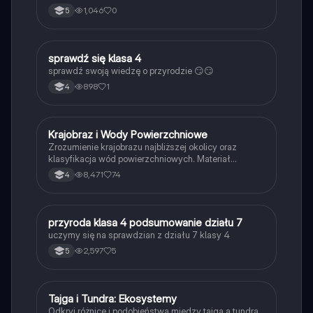
1,046
0
5
S
sprawdź się klasa 4
Przyroda
sprawdź swoją wiedzę o przyrodzie 😏😏
898
1
4
Krajobraz i Wody Powierzchniowe
Przyroda
Zrozumienie krajobrazu najbliższej okolicy oraz
klasyfikacja wód powierzchniowych. Materiał
obejmuje opisy jezior, rzek, parków narodowych oraz
8,471
74
4
elementów krajobrazu. Idealne dla uczniów klasy 4,
przygotowujących się do sprawdzianu z przyrody.
P
przyroda klasa 4 podsumowanie działu 7
Przyroda
uczymy się na sprawdzian z działu 7 klasy 4
2,597
5
5
Tajga i Tundra: Ekosystemy
Geografia
Odkryj różnice i podobieństwa między tajgą a tundrą.