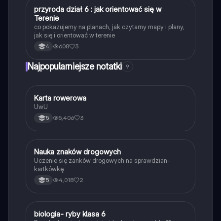
P
przyroda dział 6 : jak orientować się w
Przyroda
Terenie
co pokazujemy na planach, jak czytamy mapy i plany,
jak się i orientować w terenie
608
3
4
Najpopularniejsze notatki
9
K
Karta rowerowa
Technika
UwU
5,406
3
5
N
Nauka znaków drogowych
Technika
Uczenie się zanków drogowych na sprawdzian-
kartkówkę
4,018
2
5
B
biologia- ryby klasa 6
Biologia