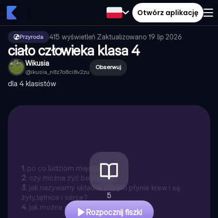
Otwórz aplikację
415
wyświetleń
·
Zaktualizowano
19 lip 2026
Przyroda
ciało człowieka klasa 4
Wikusia
Obserwuj
@
ikusia_n8z7o8ci8v2zu
dla 4 klasistów
1
.
po co ludziom mięśnie?
2
.
czy można żyć bez wody?
3
.
jak nazywamy układ w którym płynie krew i są
5
żyły,tętnice i serce?
4
.
jak można się zdrowo odrzywiać?
Rozpocznij fiszki