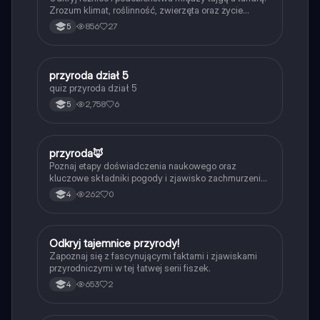
Zrozum klimat, roślinność, zwierzęta oraz życie
mieszkańców tych unikalnych ekosystemów. Idealne
856
27
5
dla uczniów i studentów biologii oraz geografii.
P
przyroda dział 5
Biologia
quiz przyroda dział 5
2,758
6
5
P
przyroda🦊
Biologia
Poznaj etapy doświadczenia naukowego oraz
kluczowe składniki pogody i zjawisko zachmurzenia.
Idealne dla uczniów szkoły podstawowej.
262
0
4
O
Odkryj tajemnice przyrody!
Przyroda
Zapoznaj się z fascynującymi faktami i zjawiskami
przyrodniczymi w tej łatwej serii fiszek.
653
2
4