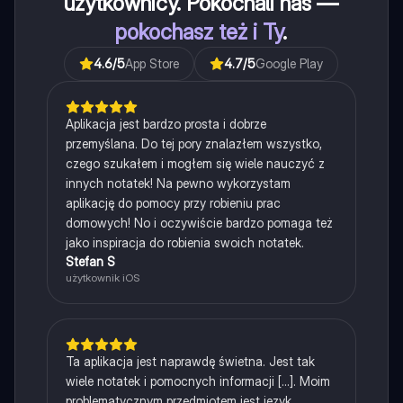
użytkownicy. Pokochali nas —
pokochasz też i Ty
.
4.6
/5
App Store
4.7
/5
Google Play
Aplikacja jest bardzo prosta i dobrze
przemyślana. Do tej pory znalazłem wszystko,
czego szukałem i mogłem się wiele nauczyć z
innych notatek! Na pewno wykorzystam
aplikację do pomocy przy robieniu prac
domowych! No i oczywiście bardzo pomaga też
jako inspiracja do robienia swoich notatek.
Stefan S
użytkownik iOS
Ta aplikacja jest naprawdę świetna. Jest tak
wiele notatek i pomocnych informacji [...]. Moim
problematycznym przedmiotem jest język