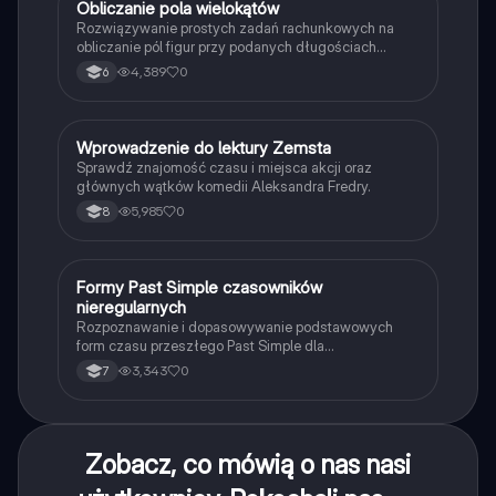
O
Obliczanie pola wielokątów
Matematyka
Rozwiązywanie prostych zadań rachunkowych na
obliczanie pól figur przy podanych długościach
boków i wysokości.
4,389
0
6
W
Wprowadzenie do lektury Zemsta
Język polski
Sprawdź znajomość czasu i miejsca akcji oraz
głównych wątków komedii Aleksandra Fredry.
5,985
0
8
F
Formy Past Simple czasowników
Język angielski
nieregularnych
Rozpoznawanie i dopasowywanie podstawowych
form czasu przeszłego Past Simple dla
najpopularniejszych czasowników nieregularnych.
3,343
0
7
Zobacz, co mówią o nas nasi