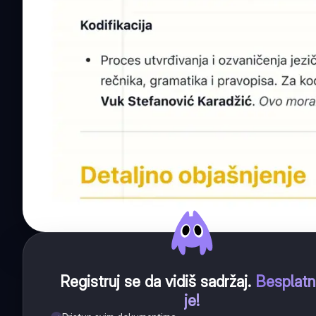
Registruj se da vidiš sadržaj
.
Besplat
je!