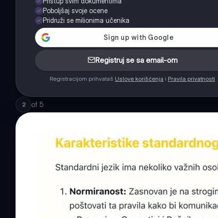
Pristup svim dokumentima
Poboljšaj svoje ocene
Pridruži se milionima učenika
Registruj se sa email-om
Registracijom prihvataš
Uslove korišćenja
i
Pravila privatnosti
of
5
2