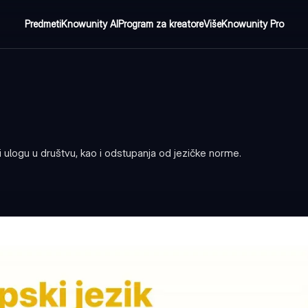
Predmeti
Knowunity AI
Program za kreatore
Više
Knowunity Pro
 ulogu u društvu, kao i odstupanja od jezičke norme.