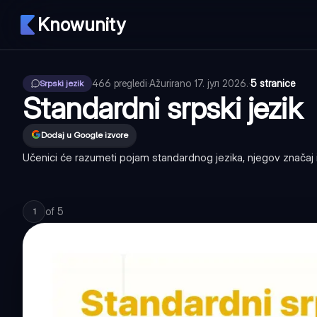
Knowunity
466
pregledi
·
Ažurirano
17. јул 2026.
·
5 stranice
Srpski jezik
Standardni srpski jezik
Dodaj u Google izvore
Učenici će razumeti pojam standardnog jezika, njegov značaj i
of
5
1