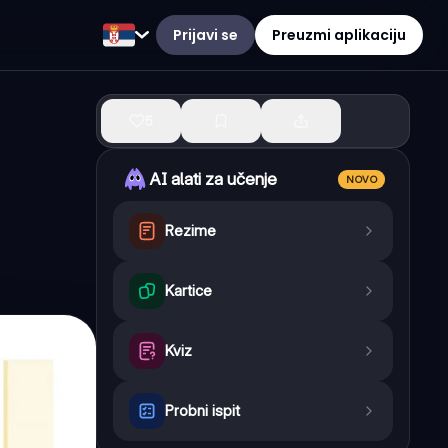
Prijavi se
Preuzmi aplikaciju
5
AI alati za učenje
NOVO
Rezime
Kartice
Kviz
Probni ispit