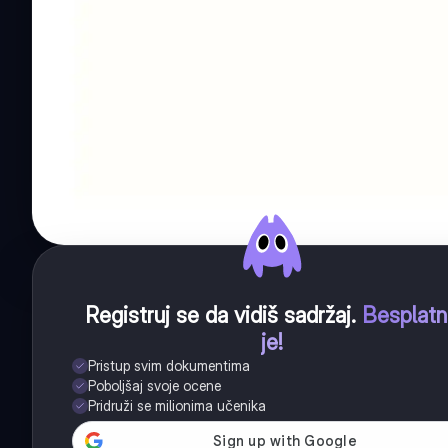
Registruj se da vidiš sadržaj
.
Besplat
je!
Pristup svim dokumentima
Poboljšaj svoje ocene
Pridruži se milionima učenika