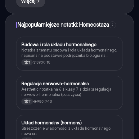
Więcej
Najpopularniejsze notatki: Homeostaza
9
Budowa i rola układu hormonalnego
Biologia
Notatka z tematu budowa i rola układu hormonalnego,
napisana na podstawie podręcznika biologia na
czasie 4 zakres rozszerzony nowa era.
890
18
1
Regulacja nerwowo-hormonalna
Biologia
Aesthetic notatka na 6 z klasy 7 z działu regulacja
nerwowo-hormonalna (puls życia)
980
43
7
Układ hormonalny (hormony)
Biologia
Streszczenie wiadomości z układu hormonalnego,
nowa era