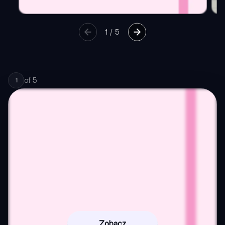
1
/
5
of
5
1
Zobacz