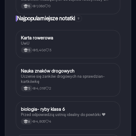
roślin.
1,086
0
8
Najpopularniejsze notatki
9
K
Karta rowerowa
Technika
UwU
5,406
3
5
N
Nauka znaków drogowych
Technika
Uczenie się zanków drogowych na sprawdzian-
kartkówkę
4,018
2
5
B
biologia- ryby klasa 6
Biologia
Przed odpowiedzią ustnią idealny do powtórki ❤️
4,805
4
6