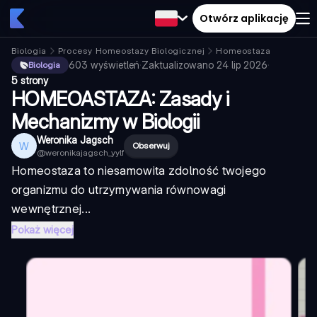
Otwórz aplikację
Biologia
Procesy Homeostazy Biologicznej
Homeostaza
603
wyświetleń
·
Zaktualizowano
24 lip 2026
·
Biologia
5 strony
HOMEOASTAZA: Zasady i
Mechanizmy w Biologii
Weronika Jagsch
W
Obserwuj
@
weronikajagsch_yylf
Homeostaza to niesamowita zdolność twojego
organizmu do utrzymywania równowagi
wewnętrznej...
Pokaż więcej