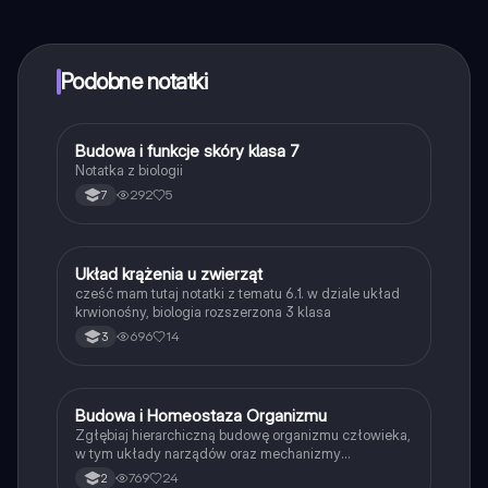
notatek w aplikacji, możesz w każdej chwili rozmawiać
z Ekspertami lub ich obserwować. Możesz użyć
punktów, aby odblokować pewne funkcje w aplikacji,
które również możesz otrzymać za darmo. Dodatkowo
Podobne notatki
oferujemy usługę Knowunity Premium, która pozwala
na odblokowanie większej liczby funkcji.
Budowa i funkcje skóry klasa 7
Biologia
Notatka z biologii
292
5
7
Układ krążenia u zwierząt
Biologia
cześć mam tutaj notatki z tematu 6.1. w dziale układ
krwionośny, biologia rozszerzona 3 klasa
696
14
3
Budowa i Homeostaza Organizmu
Biologia
Zgłębiaj hierarchiczną budowę organizmu człowieka,
w tym układy narządów oraz mechanizmy
homeostazy. Dowiedz się, jak organizm utrzymuje
769
24
2