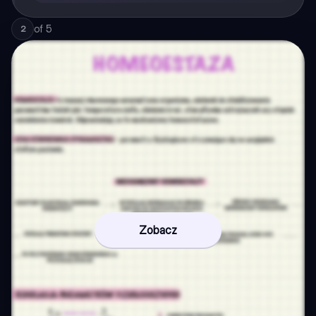
of
5
2
Zobacz