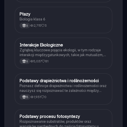
P
Płazy
Biologia
Biologia klasa 6
2,715
3
6
Interakcje Ekologiczne
Biologia
Zgłębiaj kluczowe pojęcia ekologii, w tym rodzaje
interakcji międzygatunkowych, takie jak mutualizm,
komensalizm, drapieżnictwo i pasożytnictwo.
5,037
81
6
Dowiedz się o strukturze populacji, ekosystemach
oraz zależnościach pokarmowych. Idealne dla
studentów biologii i ekologii. Typ: podsumowanie.
P
Podstawy drapieżnictwa i roślinożerności
Biologia
Poznasz definicje drapieżnictwa i roślinożerności oraz
nauczysz się rozpoznawać te zależności między
organizmami w przyrodzie.
1,931
0
8
P
Podstawy procesu fotosyntezy
Biologia
Rozpoznawanie substratów, produktów oraz
warunków niezbędnych do zajścia fotosyntezy u