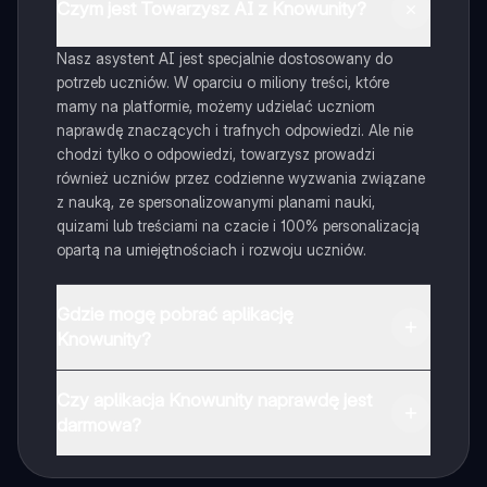
Czym jest Towarzysz AI z Knowunity?
Nasz asystent AI jest specjalnie dostosowany do
potrzeb uczniów. W oparciu o miliony treści, które
mamy na platformie, możemy udzielać uczniom
naprawdę znaczących i trafnych odpowiedzi. Ale nie
chodzi tylko o odpowiedzi, towarzysz prowadzi
również uczniów przez codzienne wyzwania związane
z nauką, ze spersonalizowanymi planami nauki,
quizami lub treściami na czacie i 100% personalizacją
opartą na umiejętnościach i rozwoju uczniów.
Gdzie mogę pobrać aplikację
Knowunity?
Aplikację możesz pobrać z Google Play i Apple Store.
Czy aplikacja Knowunity naprawdę jest
darmowa?
Tak, masz całkowicie darmowy dostęp do wszystkich