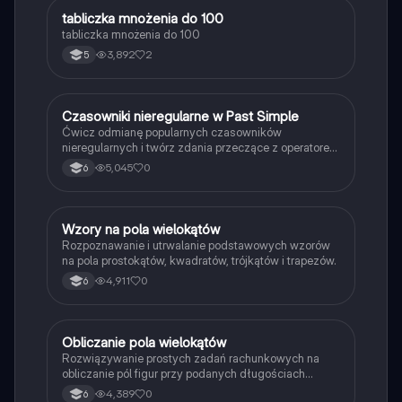
T
tabliczka mnożenia do 100
Matematyka
tabliczka mnożenia do 100
3,892
2
5
C
Czasowniki nieregularne w Past Simple
Język angielski
Ćwicz odmianę popularnych czasowników
nieregularnych i twórz zdania przeczące z operatorem
didn't w czasie Past Simple.
5,045
0
6
W
Wzory na pola wielokątów
Matematyka
Rozpoznawanie i utrwalanie podstawowych wzorów
na pola prostokątów, kwadratów, trójkątów i trapezów.
4,911
0
6
O
Obliczanie pola wielokątów
Matematyka
Rozwiązywanie prostych zadań rachunkowych na
obliczanie pól figur przy podanych długościach
boków i wysokości.
4,389
0
6