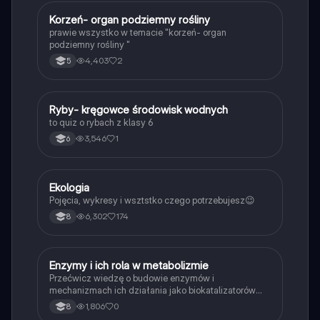
K
Korzeń- organ podziemny rośliny
Biologia
prawie wszystko w temacie "korzeń- organ
podziemny rośliny "
4,403
2
5
R
Ryby- kręgowce środowisk wodnych
Biologia
to quiz o rybach z klasy 6
3,546
1
6
Ekologia
Biologia
Pojęcia, wykresy i wsztstko czego potrzebujesz😉
6,302
174
8
E
Enzymy i ich rola w metabolizmie
Biologia
Przećwicz wiedzę o budowie enzymów i
mechanizmach ich działania jako biokatalizatorów
przyspieszających reakcje.
1,806
0
8