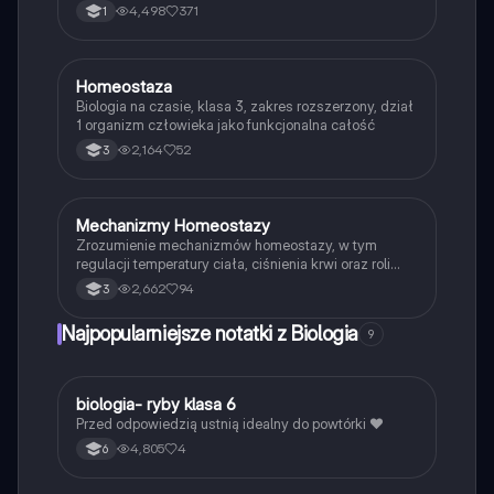
budowy organizmu, roli układów narządów oraz
4,498
371
1
regulacji nerwowo-hormonalnej. Analiza dodatnich i
ujemnych sprzężeń zwrotnych oraz ich wpływu na
utrzymanie stabilnych warunków wewnętrznych. Typ:
podsumowanie.
Homeostaza
Biologia
Biologia na czasie, klasa 3, zakres rozszerzony, dział
1 organizm człowieka jako funkcjonalna całość
2,164
52
3
Mechanizmy Homeostazy
Biologia
Zrozumienie mechanizmów homeostazy, w tym
regulacji temperatury ciała, ciśnienia krwi oraz roli
autonomicznego układu nerwowego. Dowiedz się, jak
2,662
94
3
organizm utrzymuje równowagę wewnętrzną w
odpowiedzi na zmiany środowiskowe. Idealne dla
Najpopularniejsze notatki z Biologia
9
studentów biologii i medycyny. Typ: podsumowanie.
B
biologia- ryby klasa 6
Biologia
Przed odpowiedzią ustnią idealny do powtórki ❤️
4,805
4
6