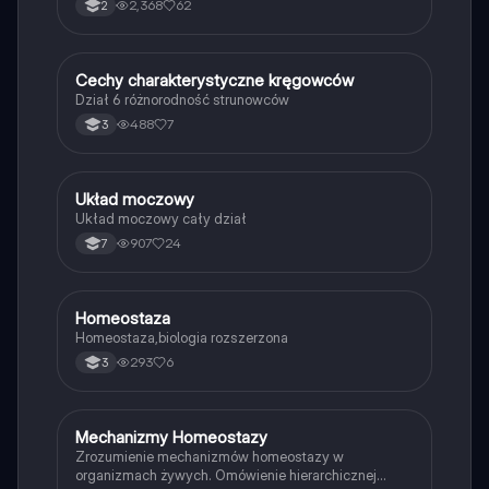
2,368
62
2
Cechy charakterystyczne kręgowców
Biologia
Dział 6 różnorodność strunowców
488
7
3
Układ moczowy
Biologia
Układ moczowy cały dział
907
24
7
Homeostaza
Biologia
Homeostaza,biologia rozszerzona
293
6
3
Mechanizmy Homeostazy
Biologia
Zrozumienie mechanizmów homeostazy w
organizmach żywych. Omówienie hierarchicznej