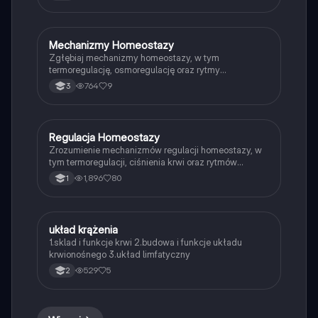
równowagę wewnętrzną i jakie parametry są
kluczowe dla zdrowia. Idealne dla studentów biologii i
medycyny.
Mechanizmy Homeostazy
Biologia
Zgłębiaj mechanizmy homeostazy, w tym
termoregulację, osmoregulację oraz rytmy
biologiczne. Dowiedz się, jak organizmy utrzymują
764
9
3
stabilne warunki wewnętrzne i jakie mechanizmy
regulacyjne są za to odpowiedzialne. Idealne dla
studentów biologii i nauk przyrodniczych.
Regulacja Homeostazy
Biologia
Zrozumienie mechanizmów regulacji homeostazy, w
tym termoregulacji, ciśnienia krwi oraz rytmów
biologicznych. Dowiedz się, jak organizm utrzymuje
1,896
80
1
stałe warunki wewnętrzne, takie jak temperatura
ciała, ciśnienie krwi i stężenie glukozy. Idealne dla
studentów biologii i medycyny. Typ: podsumowanie.
układ krążenia
Biologia
1.sklad i funkcje krwi 2.budowa i funkcje układu
krwionośnego 3.układ limfatyczny
529
5
2