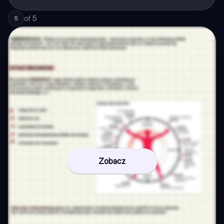
of
5
5
Zobacz