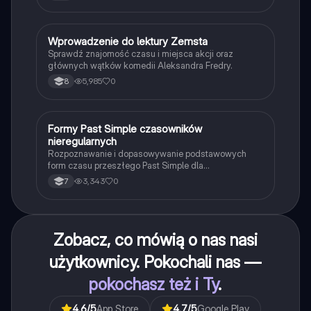
W
Wprowadzenie do lektury Zemsta
Język polski
Sprawdź znajomość czasu i miejsca akcji oraz
głównych wątków komedii Aleksandra Fredry.
5,985
0
8
F
Formy Past Simple czasowników
Język angielski
nieregularnych
Rozpoznawanie i dopasowywanie podstawowych
form czasu przeszłego Past Simple dla
najpopularniejszych czasowników nieregularnych.
3,343
0
7
Zobacz, co mówią o nas nasi
użytkownicy. Pokochali nas —
pokochasz też i Ty
.
4.6
/5
App Store
4.7
/5
Google Play