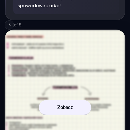
spowodować udar!
of
5
3
Zobacz