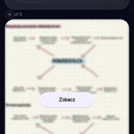
of
5
4
Zobacz