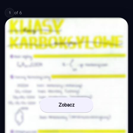
of
6
1
Zobacz