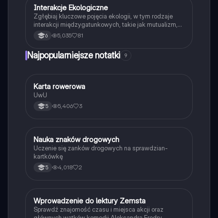
Interakcje Ekologiczne
Biologia
Zgłębiaj kluczowe pojęcia ekologii, w tym rodzaje
interakcji międzygatunkowych, takie jak mutualizm,
komensalizm, drapieżnictwo i pasożytnictwo.
5,035
81
6
Dowiedz się o strukturze populacji, ekosystemach
oraz zależnościach pokarmowych. Idealne dla
Najpopularniejsze notatki
9
studentów biologii i ekologii. Typ: podsumowanie.
K
Karta rowerowa
Technika
UwU
5,406
3
5
N
Nauka znaków drogowych
Technika
Uczenie się zanków drogowych na sprawdzian-
kartkówkę
4,018
2
5
W
Wprowadzenie do lektury Zemsta
Język polski
Sprawdź znajomość czasu i miejsca akcji oraz
głównych wątków komedii Aleksandra Fredry.