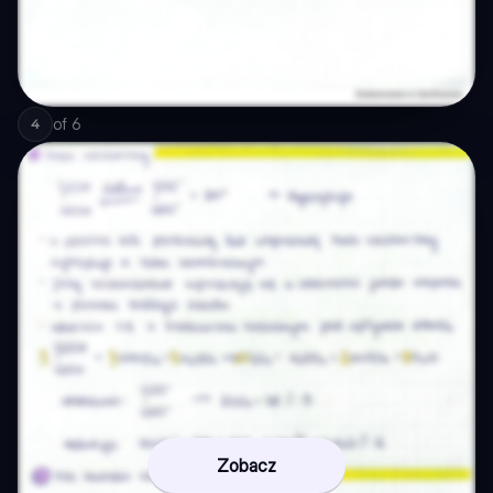
of
6
4
Zobacz