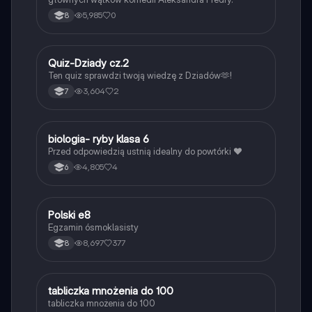
5,985
0
8
Q
Quiz-Dziady cz.2
Język polski
Ten quiz sprawdzi twoją wiedzę z Dziadów🫶!
3,604
2
7
B
biologia- ryby klasa 6
Biologia
Przed odpowiedzią ustnią idealny do powtórki ❤️
4,805
4
6
Polski e8
Język polski
Egzamin ósmoklasisty
8,697
377
8
T
tabliczka mnożenia do 100
Matematyka
tabliczka mnożenia do 100