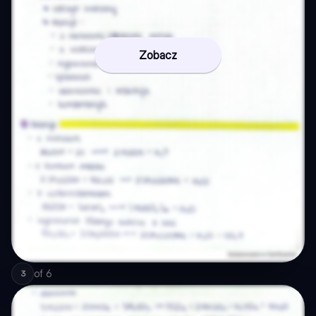
Zobacz
of
6
3