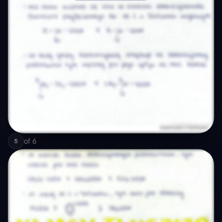
of
6
5