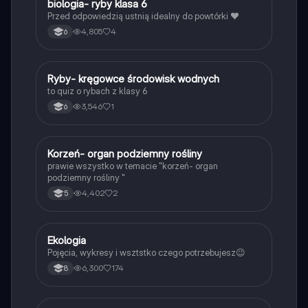
B
biologia- ryby klasa 6
Biologia
Przed odpowiedzią ustnią idealny do powtórki ❤️
4,805
4
6
R
Ryby- kręgowce środowisk wodnych
Biologia
to quiz o rybach z klasy 6
3,546
1
6
K
Korzeń- organ podziemny rośliny
Biologia
prawie wszystko w temacie "korzeń- organ
podziemny rośliny "
4,402
2
5
Ekologia
Biologia
Pojęcia, wykresy i wsztstko czego potrzebujesz😉
6,300
174
8