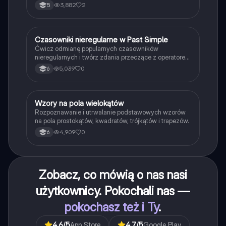
3,882
2
5
C
Czasowniki nieregularne w Past Simple
Język angielski
Ćwicz odmianę popularnych czasowników
nieregularnych i twórz zdania przeczące z operatorem
didn't w czasie Past Simple.
5,039
0
6
W
Wzory na pola wielokątów
Matematyka
Rozpoznawanie i utrwalanie podstawowych wzorów
na pola prostokątów, kwadratów, trójkątów i trapezów.
4,909
0
6
Zobacz, co mówią o nas nasi
użytkownicy. Pokochali nas —
pokochasz też i Ty
.
4.6
/5
App Store
4.7
/5
Google Play