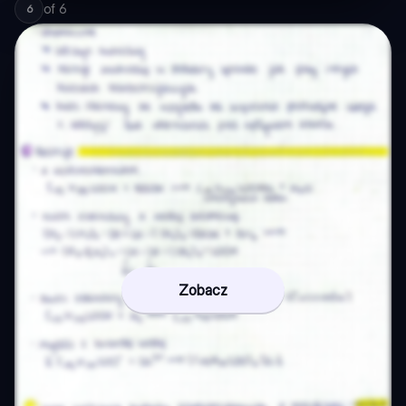
of
6
6
Zobacz