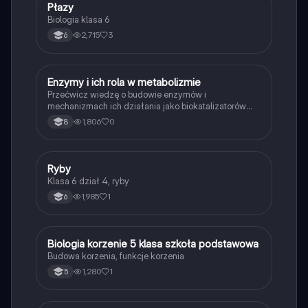
P
Płazy
Biologia
Biologia klasa 6
2,715
3
6
E
Enzymy i ich rola w metabolizmie
Biologia
Przećwicz wiedzę o budowie enzymów i
mechanizmach ich działania jako biokatalizatorów
przyspieszających reakcje.
1,806
0
8
R
Ryby
Biologia
Klasa 6 dział 4, ryby
1,985
1
6
B
Biologia korzenie 5 klasa szkoła podstawowa
Biologia
Budowa korzenia, funkcje korzenia
1,280
1
5