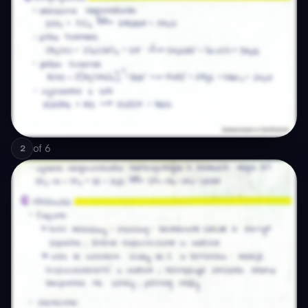
of
6
2