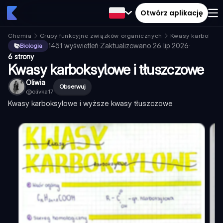
Otwórz aplikację
Chemia
Grupy funkcyjne związków organicznych
Kwasy karboksyl
1451
wyświetleń
·
Zaktualizowano
26 lip 2026
·
Biologia
6 strony
Kwasy karboksylowe i tłuszczowe
Oliwia
Obserwuj
@
olivka17
Kwasy karboksylowe i wyższe kwasy tłuszczowe