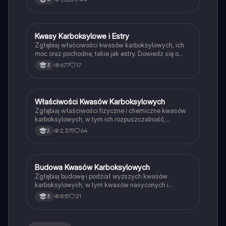
dekarboksylację, oraz reakcje z metalami i zasadami.
Idealne dla uczniów przygotowujących się do matury
z chemii. Typ: prezentacja.
Kwasy Karboksylowe i Estry
Chemia
Zgłębiaj właściwości kwasów karboksylowych, ich
moc oraz pochodne, takie jak estry. Dowiedz się o
grupach funkcyjnych, procesach otrzymywania oraz
677
17
3
wpływie podstawników na siłę kwasów. Idealne dla
studentów chemii. Typ: podsumowanie.
Właściwości Kwasów Karboksylowych
Biologia
Zgłębiaj właściwości fizyczne i chemiczne kwasów
karboksylowych, w tym ich rozpuszczalność,
temperaturę wrzenia, moc kwasową oraz procesy
2,375
64
2
dysocjacji i redukcji. Idealne dla studentów chemii,
którzy chcą zrozumieć zachowanie kwasów w
różnych reakcjach chemicznych.
Budowa Kwasów Karboksylowych
Chemia
Zgłębiaj budowę i podział wyższych kwasów
karboksylowych, w tym kwasów nasyconych i
nienasyconych. Dowiedz się, jak reagują z metalami,
815
21
3
tlenkami oraz zasadami. Idealne dla studentów
chemii, którzy chcą zrozumieć właściwości i
zastosowania kwasów karboksylowych.