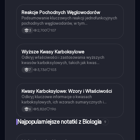
Reakcje Pochodnych Węglowodorów
Chemia
Podsumowanie kluczowych reakcji jednofunkcyjnych
pochodnych węglowodorów, w tym
fluorowcopochodnych, alkoholi, fenoli, aldehydów,
2,700
107
3
ketonów, kwasów karboksylowych, estrów, amin i
amidów. Zawiera istotne informacje o dysocjacji
jonowej, redukcji, estryfikacji oraz
charakterystycznych reakcjach dla każdego związku.
Wyższe Kwasy Karboksylowe
Chemia
Idealne dla studentów chemii organicznej.
Odkryj właściwości i zastosowania wyższych
kwasów karboksylowych, takich jak kwas
palmitynowy, stearynowy i oleinowy. Dowiedz się, jak
3,736
103
7
te kwasy wpływają na produkcję mydeł i innych
produktów chemicznych. Idealne dla uczniów klasy
8. Typ: Podsumowanie.
Kwasy Karboksylowe: Wzory i Właściwości
Chemia
Odkryj kluczowe informacje o kwasach
karboksylowych, ich wzorach sumarycznych i
strukturalnych, oraz właściwościach chemicznych.
5,826
196
6
Dowiedz się o nasyconych i nienasyconych kwasach,
ich rozpuszczalności w wodzie oraz
Najpopularniejsze notatki z Biologia
9
charakterystycznych reakcjach. Idealne dla
studentów chemii organicznej.