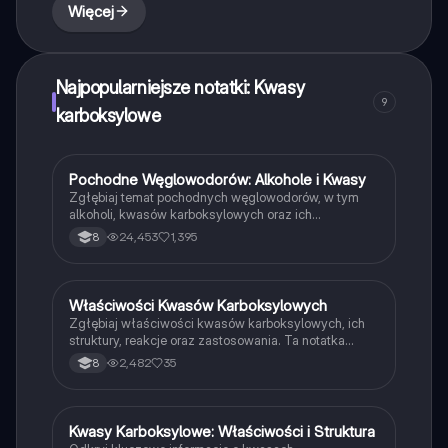
Więcej
Najpopularniejsze notatki: Kwasy
9
karboksylowe
Pochodne Węglowodorów: Alkohole i Kwasy
Chemia
Zgłębiaj temat pochodnych węglowodorów, w tym
alkoholi, kwasów karboksylowych oraz ich
właściwości. Dowiedz się o grupach funkcyjnych,
24,453
1,395
8
szeregach homologicznych oraz reakcjach
chemicznych. Idealne dla studentów chemii, którzy
chcą zrozumieć kluczowe koncepcje organicznej
chemii. Typ: Podsumowanie.
Właściwości Kwasów Karboksylowych
Chemia
Zgłębiaj właściwości kwasów karboksylowych, ich
struktury, reakcje oraz zastosowania. Ta notatka
obejmuje klasyfikację kwasów, ich dysocjację, oraz
2,482
35
8
różnice między kwasami nasyconymi i
nienasyconymi. Idealna dla studentów chemii, którzy
chcą zrozumieć te kluczowe związki organiczne.
Kwasy Karboksylowe: Właściwości i Struktura
Chemia