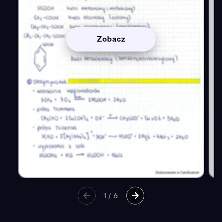
Zobacz
1
/
6