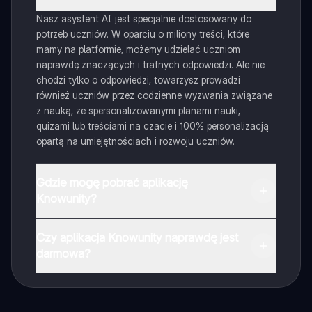
Nasz asystent AI jest specjalnie dostosowany do
potrzeb uczniów. W oparciu o miliony treści, które
mamy na platformie, możemy udzielać uczniom
naprawdę znaczących i trafnych odpowiedzi. Ale nie
chodzi tylko o odpowiedzi, towarzysz prowadzi
również uczniów przez codzienne wyzwania związane
z nauką, ze spersonalizowanymi planami nauki,
quizami lub treściami na czacie i 100% personalizacją
opartą na umiejętnościach i rozwoju uczniów.
Gdzie mogę pobrać aplikację
Knowunity?
Aplikację możesz pobrać z Google Play i Apple Store.
Czy aplikacja Knowunity naprawdę jest
darmowa?
Tak, masz całkowicie darmowy dostęp do wszystkich
notatek w aplikacji, możesz w każdej chwili rozmawiać
z Ekspertami lub ich obserwować. Możesz użyć