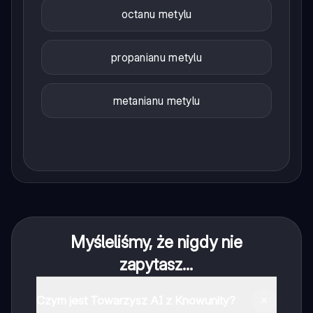
octanu metylu
propanianu metylu
metanianu metylu
Myśleliśmy, że nigdy nie
zapytasz...
Czym jest Towarzysz AI z Knowunity?